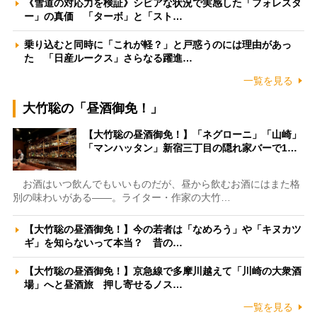
《雪道の対応力を検証》シビアな状況で実感した「フォレスタ
ー」の真価 「ターボ」と「スト…
乗り込むと同時に「これが軽？」と戸惑うのには理由があっ
た 「日産ルークス」さらなる躍進…
一覧を見る
大竹聡の「昼酒御免！」
【大竹聡の昼酒御免！】「ネグローニ」「山崎」
「マンハッタン」新宿三丁目の隠れ家バーで1…
お酒はいつ飲んでもいいものだが、昼から飲むお酒にはまた格
別の味わいがある――。ライター・作家の大竹…
【大竹聡の昼酒御免！】今の若者は「なめろう」や「キヌカツ
ギ」を知らないって本当？ 昔の…
【大竹聡の昼酒御免！】京急線で多摩川越えて「川崎の大衆酒
場」へと昼酒旅 押し寄せるノス…
一覧を見る