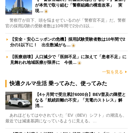
が本気で取り組む「警察組織の構造改革」 実
現…
警察庁が目下、頭を悩ませているのが「警察官不足」だ。警察
官の採用試験の受験者数は10年間で2分の1以…
【安全・安心ニッポンの危機】採用試験受験者数は10年間で2
分の1以下に！ 出生数減がも…
【医療崩壊】人口減少で「医師不足」に加えて「患者不足」に
見舞われ地域医療が限界に 今後…
一覧を見る
快適クルマ生活 乗ってみた、使ってみた
【4ヶ月間で受注累計6000台】BEV普及の障壁と
なる「航続距離の不安」「充電のストレス」解
消…
あれほどもてはやされていた「EV（BEV）シフト」の潮流も、
最近では減速基調になっているように見える。…