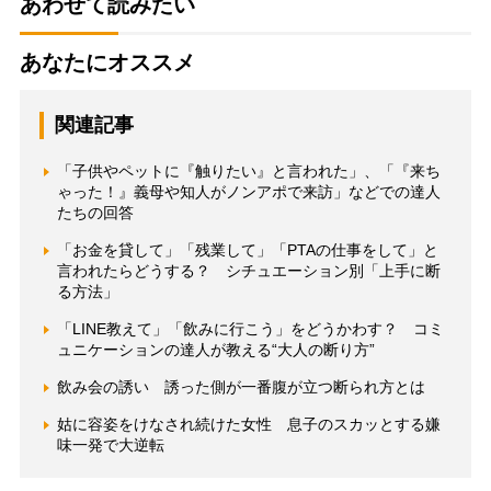
あわせて読みたい
あなたにオススメ
関連記事
「子供やペットに『触りたい』と言われた」、「『来ち
ゃった！』義母や知人がノンアポで来訪」などでの達人
たちの回答
「お金を貸して」「残業して」「PTAの仕事をして」と
言われたらどうする？ シチュエーション別「上手に断
る方法」
「LINE教えて」「飲みに行こう」をどうかわす？ コミ
ュニケーションの達人が教える“大人の断り方”
飲み会の誘い 誘った側が一番腹が立つ断られ方とは
姑に容姿をけなされ続けた女性 息子のスカッとする嫌
味一発で大逆転