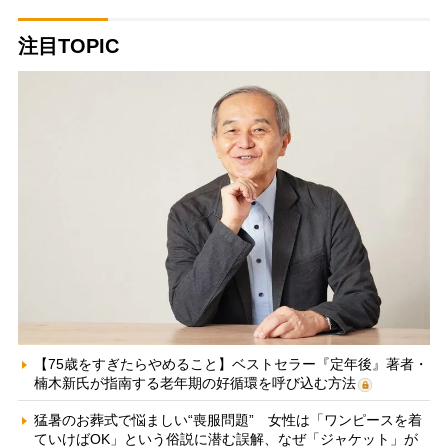
注目TOPIC
【75歳をすぎたらやめること】ベストセラー『定年後』著者・
楠木新氏が指南する老年期の好循環を呼び込む方法
猛暑のお葬式で悩ましい“喪服問題” 女性は「ワンピースを着
ていけばOK」という俗説に潜む誤解、なぜ「ジャケット」が