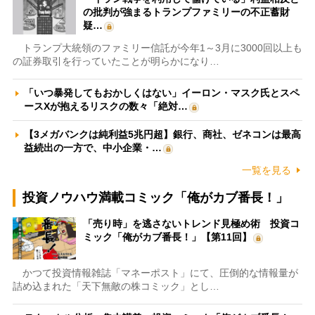
の批判が強まるトランプファミリーの不正蓄財
疑…
トランプ大統領のファミリー信託が今年1～3月に3000回以上も
の証券取引を行っていたことが明らかになり…
「いつ暴発してもおかしくはない」イーロン・マスク氏とスペ
ースXが抱えるリスクの数々「絶対…
【3メガバンクは純利益5兆円超】銀行、商社、ゼネコンは最高
益続出の一方で、中小企業・…
一覧を見る
投資ノウハウ満載コミック「俺がカブ番長！」
「売り時」を逃さないトレンド見極め術 投資コ
ミック「俺がカブ番長！」【第11回】
かつて投資情報雑誌「マネーポスト」にて、圧倒的な情報量が
詰め込まれた「天下無敵の株コミック」とし…