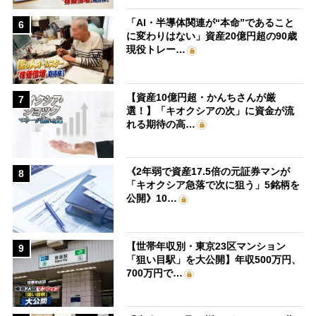
「AI・半導体関連が“本命”であること
6
に変わりはない」資産20億円超の90歳
現役トレー…
【資産10億円超・かんちさんが厳
7
選！】「キオクシアの次」に資金が流
れる期待の高…
《2年弱で資産17.5倍の元証券マンが
8
「キオクシア急落で次に狙う」5銘柄を
公開》10…
【世帯年収別・東京23区マンション
9
「狙い目駅」を大公開】年収500万円、
700万円で…