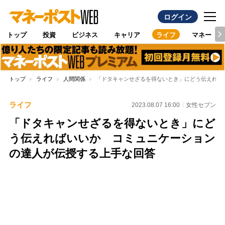
ログイン
トップ
投資
ビジネス
キャリア
ライフ
マネー
トップ
ライフ
人間関係
「ドタキャンせざるを得ないとき」にどう伝えれば
ライフ
2023.08.07 16:00
女性セブン
「ドタキャンせざるを得ないとき」にど
う伝えればいいか コミュニケーション
の達人が伝授する上手な回答
Loaded
:
96.26%
/
Unmute