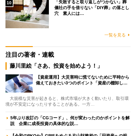
「失敗すると取り返しがつかない」葬
10
儀社の手を借りない「DIY葬」の落とし
穴 素人には…
一覧を見る
注目の著者・連載
藤川里絵「さあ、投資を始めよう！」
【資産運用】大災害時に慌てないために平時から
備えておきたい3つのポイント「資産の棚卸し…
大規模な災害が起きると、株式市場が大きく動いたり、取引環
境が不安定になったりすることがある。一方…
5年ぶり改訂の「CGコード」、何が変わったのかポイントを解
説 企業に成長投資の具体的な説…
【令和のPKOか】GPIFをめぐる片山財務相の「円資産への投