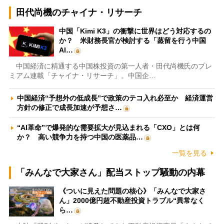
田代尚機のチャイナ・リサーチ
中国「Kimi K3」の衝撃に世界はどう対応するの
か？ 米財務長官が検討する「蒸留を行う中国
AI…
中国経済に精通する中国株投資の第一人者・田代尚機氏のプレ
ミアム連載「チャイナ・リサーチ」。中国企…
中国経済“予想外の低成長”で政策のテコ入れ必至か 経済運営
方針の修正で成長加速が予想さ…
“AI革命”で爆発的な需要拡大が見込まれる「CXO」とは何
か？ 高い競争力を持つ中国の医薬品…
一覧を見る
「みんなで大家さん」配当ストップ騒動の内幕
《ついに見えた問題の核心》「みんなで大家さ
ん」2000億円超不動産投資トラブル“異常なく
ら…