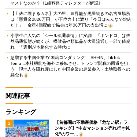
マストなのか？《1級葬祭ディレクターが解説》
【土俵に埋まるカネ】大の里、豊昇龍が黒星続きの名古屋場所
は「懸賞金2826万円」が下位力士に渡り「今日はみんなで焼肉
だ！」 金星4個配給で協会は年96万円の支出増に
小学生に人気の「シール流通事情」に変調 「ボンドロ」は依
然品薄状態が続くが、模倣品や類似品が大量流通し一部で値崩
れ 「選別が本格化する時代に」
急増する中国企業の“国籍ロンダリング” SHEIN、TikTok、
Temu…本社機能を海外に移転させ、トランプ関税の回避を狙
う 現地人を隠れ蓑にした中国企業の農業参入・土地取得への
懸念も
関連記事
ランキング
【首都圏の不動産価格「危ない駅」ラ
1
ンキング】“中古マンション売れ行き鈍
化”のワー…