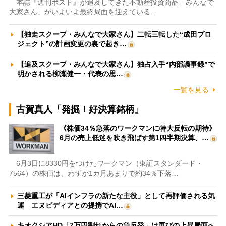
本誌『週刊ポスト』が追及してきた不動産投資商品「みんなで
大家さん」がいよいよ最終局面を迎えている…
【独走スクープ・みんなで大家さん】二転三転した“成田プロ
ジェクト”の計画変更の裏で起き…
【追及スクープ・みんなで大家さん】独占入手“内部議事録”で
明かされる柳瀬健一・代表の思…
一覧を見る
古賀真人「発掘！好決算銘柄」
《株価34％急落のワークマンに特大反転の期待》
6月の売上低迷を吹き飛ばす第1四半期決算、…
6月3日に8330円をつけたワークマン（東証スタンダード・
7564）の株価は、わずか1カ月あまりで約34％下落…
三菱重工が「AIインフラの新たな主役」として再評価される気
運 エヌビディアとの提携でAI…
キオクシアHD「7万円割れからの急反発」は再びの上昇局面へ