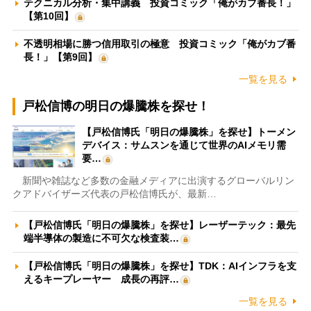
テクニカル分析・集中講義 投資コミック「俺がカブ番長！」
【第10回】
不透明相場に勝つ信用取引の極意 投資コミック「俺がカブ番
長！」【第9回】
一覧を見る
戸松信博の明日の爆騰株を探せ！
【戸松信博氏「明日の爆騰株」を探せ】トーメン
デバイス：サムスンを通じて世界のAIメモリ需
要…
新聞や雑誌など多数の金融メディアに出演するグローバルリン
クアドバイザーズ代表の戸松信博氏が、最新…
【戸松信博氏「明日の爆騰株」を探せ】レーザーテック：最先
端半導体の製造に不可欠な検査装…
【戸松信博氏「明日の爆騰株」を探せ】TDK：AIインフラを支
えるキープレーヤー 成長の再評…
一覧を見る