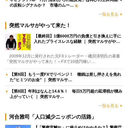
の反転シグナルか？ 市場のムー…
一覧を見る
突然マルサがやって来た！
【最終回】1億6000万円の負債と引き換えに手に
入れたプライスレスな経験 ｜ 突然マルサがや…
2009年12月に発行された元FXトレーダー・磯貝清明氏の著書
『突然マルサがやって来た！～FXで10億円稼い…
【第9回】もう一度FXでリベンジ！ 種銭は差し押さえを免れ
た”ヒミツのお金” ｜ 突然マルサ…
【第8回】年利はなんと14.6％！ 毎日5万円超の延滞税が積み
上がっていく ｜ 突然マルサ…
一覧を見る
河合雅司「人口減少ニッポンの活路」
【「警察官離れ」に歯止めはかかるか？】警察庁