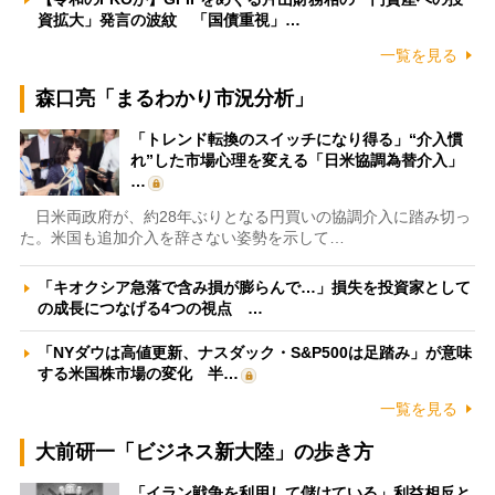
資拡大」発言の波紋 「国債重視」…
一覧を見る
森口亮「まるわかり市況分析」
「トレンド転換のスイッチになり得る」“介入慣
れ”した市場心理を変える「日米協調為替介入」
…
日米両政府が、約28年ぶりとなる円買いの協調介入に踏み切っ
た。米国も追加介入を辞さない姿勢を示して…
「キオクシア急落で含み損が膨らんで…」損失を投資家として
の成長につなげる4つの視点 …
「NYダウは高値更新、ナスダック・S&P500は足踏み」が意味
する米国株市場の変化 半…
一覧を見る
大前研一「ビジネス新大陸」の歩き方
「イラン戦争を利用して儲けている」利益相反と