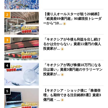
【億り人オールスターが狙う20銘柄】
2
「総資産69億円超」90歳現役トレーダ
ーから“10…
「キオクシアが今後も利益を出し続け
3
るかは分からない」資産11億円の個人
投資家が…
「キオクシアが再び株価10万円になる
4
日は遠い」資産3億円超のサラリーマン
投資家が…
【キオクシア・ショック後に「株価倍
5
増」も期待できる注目銘柄5選】資産3
億円超・…