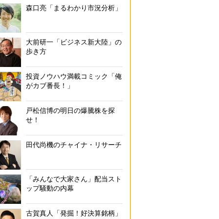
森口亮「まるわかり市況分析」
大前研一「ビジネス新大陸」の
歩き方
投資ノウハウ満載コミック「俺
がカブ番長！」
戸松信博の明日の爆騰株を探
せ！
田代尚機のチャイナ・リサーチ
「みんなで大家さん」配当スト
ップ騒動の内幕
古賀真人「発掘！好決算銘柄」