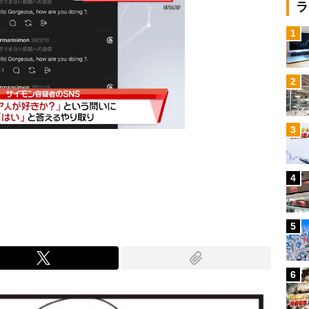
ラ
1
2
3
4
Mute
5
6