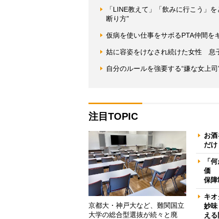
「LINE教えて」「飲みに行こう」
断り方”
仮病を使い仕事をサボるPTA仲間を
姑に容姿をけなされ続けた女性 息
自分のルールを強要する“嫌な女上司
注目TOPIC
お酒
だけ
「何
価 
保障
キオ
京都大・神戸大など、難関国立
妙味
大学の総合型選抜が続々と廃
える