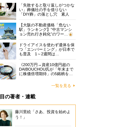
「失敗すると取り返しがつかな
い」葬儀社の手を借りない
「DIY葬」の落とし穴 素人
に…
【大阪の不動産価格「危ない
駅」ランキング】“中古マンシ
ョン売れ行き鈍化”のワー…
ドライアイスを使わず遺体を保
つ「エンバーミング」が日本で
も普及 1～2週間は…
《200万円→資産10億円超の
DAIBOUCHOU氏が「年末まで
に株価倍増期待」の5銘柄を…
一覧を見る
目の著者・連載
藤川里絵「さあ、投資を始めよ
う！」