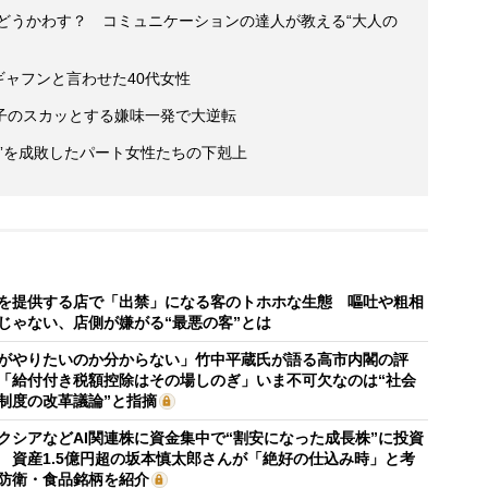
をどうかわす？ コミュニケーションの達人が教える“大人の
ギャフンと言わせた40代女性
子のスカッとする嫌味一発で大逆転
”を成敗したパート女性たちの下剋上
を提供する店で「出禁」になる客のトホホな生態 嘔吐や粗相
じゃない、店側が嫌がる“最悪の客”とは
がやりたいのか分からない」竹中平蔵氏が語る高市内閣の評
「給付付き税額控除はその場しのぎ」いま不可欠なのは“社会
制度の改革議論”と指摘
クシアなどAI関連株に資金集中で“割安になった成長株”に投資
 資産1.5億円超の坂本慎太郎さんが「絶好の仕込み時」と考
防衛・食品銘柄を紹介