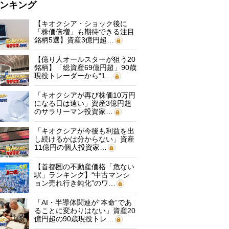
ンキング
【キオクシア・ショック後に
「株価倍増」も期待できる注目
銘柄5選】資産3億円超…
【億り人オールスターが狙う20
銘柄】「総資産69億円超」90歳
現役トレーダーから“1…
「キオクシアが再び株価10万円
になる日は遠い」資産3億円超
のサラリーマン投資家…
「キオクシアが今後も利益を出
し続けるかは分からない」資産
11億円の個人投資家…
【首都圏の不動産価格「危ない
駅」ランキング】“中古マンシ
ョン売れ行き鈍化”のワ…
「AI・半導体関連が“本命”であ
ることに変わりはない」資産20
億円超の90歳現役トレ…