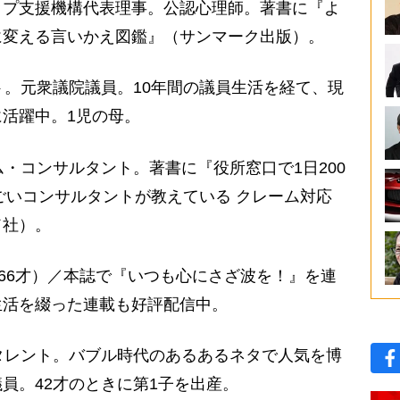
ップ支援機構代表理事。公認心理師。著書に『よ
に変える言いかえ図鑑』（サンマーク出版）。
ト。元衆議院議員。10年間の議員生活を経て、現
活躍中。1児の母。
ム・コンサルタント。著書に『役所窓口で1日200
すごいコンサルタントが教えている クレーム対応
ド社）。
（66才）／本誌で『いつも心にさざ波を！』を連
生活を綴った連載も好評配信中。
タレント。バブル時代のあるあるネタで人気を博
員。42才のときに第1子を出産。