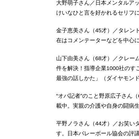
大野萌子さん／日本メンタルア
けいなひと言を好かれるセリフ
金子恵美さん（45才）／タレン
在はコメンテーターなどを中心に
山下由美さん（68才）／クレー
件を解決！指導企業1000社の
最強の話しかた」（ダイヤモン
“オバ記者”のこと野原広子さん
載中。実親の介護や自身の闘病
平野ノラさん（44才）／お笑い
す。日本バレーボール協会の評議