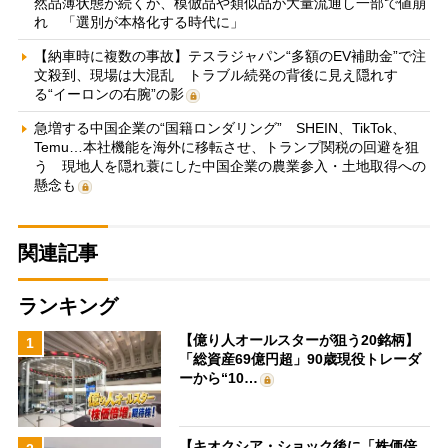
然品薄状態が続くが、模倣品や類似品が大量流通し一部で値崩
れ 「選別が本格化する時代に」
【納車時に複数の事故】テスラジャパン“多額のEV補助金”で注
文殺到、現場は大混乱 トラブル続発の背後に見え隠れす
る“イーロンの右腕”の影
急増する中国企業の“国籍ロンダリング” SHEIN、TikTok、
Temu…本社機能を海外に移転させ、トランプ関税の回避を狙
う 現地人を隠れ蓑にした中国企業の農業参入・土地取得への
懸念も
関連記事
ランキング
【億り人オールスターが狙う20銘柄】
1
「総資産69億円超」90歳現役トレーダ
ーから“10…
【キオクシア・ショック後に「株価倍