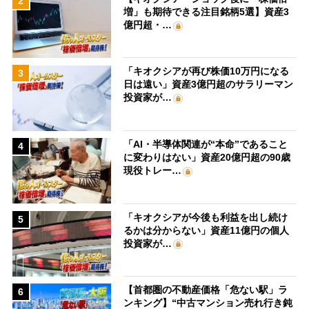
2
増」も期待できる注目銘柄5選】資産3
億円超・…
「キオクシアが再び株価10万円になる
3
日は遠い」資産3億円超のサラリーマン
投資家が…
「AI・半導体関連が“本命”であること
4
に変わりはない」資産20億円超の90歳
現役トレー…
「キオクシアが今後も利益を出し続け
5
るかは分からない」資産11億円の個人
投資家が…
【首都圏の不動産価格「危ない駅」ラ
6
ンキング】“中古マンション売れ行き鈍