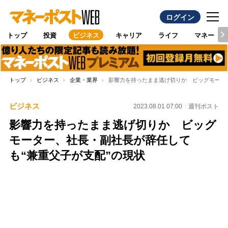
ログイン
トップ
投資
ビジネス
キャリア
ライフ
マネー
トップ
ビジネス
企業・業界
影響力を持ったまま逃げ切りか ビッグモータ
ビジネス
2023.08.01 07:00
週刊ポスト
影響力を持ったまま逃げ切りか ビッグ
モーター、社長・副社長が辞任して
も“兼重父子が支配”の現状
Loaded
:
100.00%
/
Unmute