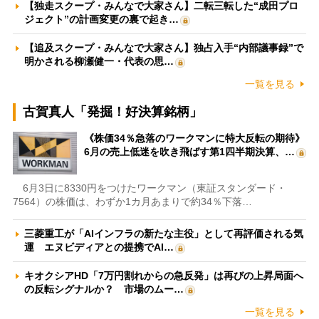
【独走スクープ・みんなで大家さん】二転三転した“成田プロ
ジェクト”の計画変更の裏で起き…
【追及スクープ・みんなで大家さん】独占入手“内部議事録”で
明かされる柳瀬健一・代表の思…
一覧を見る
古賀真人「発掘！好決算銘柄」
《株価34％急落のワークマンに特大反転の期待》
6月の売上低迷を吹き飛ばす第1四半期決算、…
6月3日に8330円をつけたワークマン（東証スタンダード・
7564）の株価は、わずか1カ月あまりで約34％下落…
三菱重工が「AIインフラの新たな主役」として再評価される気
運 エヌビディアとの提携でAI…
キオクシアHD「7万円割れからの急反発」は再びの上昇局面へ
の反転シグナルか？ 市場のムー…
一覧を見る