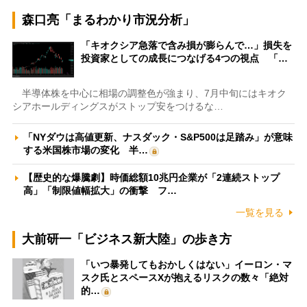
森口亮「まるわかり市況分析」
「キオクシア急落で含み損が膨らんで…」損失を
投資家としての成長につなげる4つの視点 「…
半導体株を中心に相場の調整色が強まり、7月中旬にはキオク
シアホールディングスがストップ安をつけるな…
「NYダウは高値更新、ナスダック・S&P500は足踏み」が意味
する米国株市場の変化 半…
【歴史的な爆騰劇】時価総額10兆円企業が「2連続ストップ
高」「制限値幅拡大」の衝撃 フ…
一覧を見る
大前研一「ビジネス新大陸」の歩き方
「いつ暴発してもおかしくはない」イーロン・マ
スク氏とスペースXが抱えるリスクの数々「絶対
的…