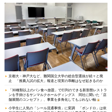
京都大・神戸大など、難関国立大学の総合型選抜が続々と廃
止 「推薦入試の拡大」報道と現実の乖離はなぜ起きるのか
「30種類以上のパン食べ放題」で行列のできる新形態レストラ
ンを手掛けるサンマルクホールディングス 同社に聞いた「店
舗展開のコンセプト」、事業を多角化してもぶれない軸
小学生に人気の「シール流通事情」に変調 「ボンドロ」は依