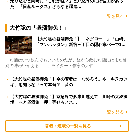
乗り込むと同時に「これが軽？」と戸惑うのには理由があっ
た 「日産ルークス」さらなる躍進…
一覧を見る
大竹聡の「昼酒御免！」
【大竹聡の昼酒御免！】「ネグローニ」「山崎」
「マンハッタン」新宿三丁目の隠れ家バーで1…
お酒はいつ飲んでもいいものだが、昼から飲むお酒にはまた格
別の味わいがある――。ライター・作家の大竹…
【大竹聡の昼酒御免！】今の若者は「なめろう」や「キヌカツ
ギ」を知らないって本当？ 昔の…
【大竹聡の昼酒御免！】京急線で多摩川越えて「川崎の大衆酒
場」へと昼酒旅 押し寄せるノス…
一覧を見る
著者・連載の一覧を見る