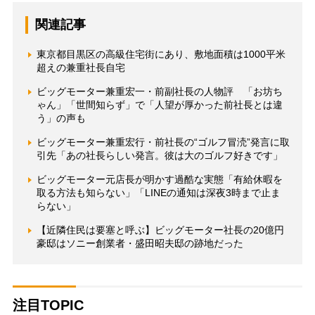
関連記事
東京都目黒区の高級住宅街にあり、敷地面積は1000平米
超えの兼重社長自宅
ビッグモーター兼重宏一・前副社長の人物評 「お坊ち
ゃん」「世間知らず」で「人望が厚かった前社長とは違
う」の声も
ビッグモーター兼重宏行・前社長の“ゴルフ冒涜”発言に取
引先「あの社長らしい発言。彼は大のゴルフ好きです」
ビッグモーター元店長が明かす過酷な実態「有給休暇を
取る方法も知らない」「LINEの通知は深夜3時まで止ま
らない」
【近隣住民は要塞と呼ぶ】ビッグモーター社長の20億円
豪邸はソニー創業者・盛田昭夫邸の跡地だった
注目TOPIC