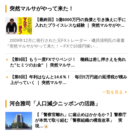
突然マルサがやって来た！
【最終回】1億6000万円の負債と引き換えに手に
入れたプライスレスな経験 ｜ 突然マルサがや…
2009年12月に発行された元FXトレーダー・磯貝清明氏の著書
『突然マルサがやって来た！～FXで10億円稼い…
【第9回】もう一度FXでリベンジ！ 種銭は差し押さえを免れ
た”ヒミツのお金” ｜ 突然マルサ…
【第8回】年利はなんと14.6％！ 毎日5万円超の延滞税が積み
上がっていく ｜ 突然マルサ…
一覧を見る
河合雅司「人口減少ニッポンの活路」
【「警察官離れ」に歯止めはかかるか？】警察庁
が本気で取り組む「警察組織の構造改革」 実
現…