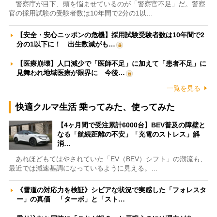
警察庁が目下、頭を悩ませているのが「警察官不足」だ。警察
官の採用試験の受験者数は10年間で2分の1以…
【安全・安心ニッポンの危機】採用試験受験者数は10年間で2
分の1以下に！ 出生数減がも…
【医療崩壊】人口減少で「医師不足」に加えて「患者不足」に
見舞われ地域医療が限界に 今後…
一覧を見る
快適クルマ生活 乗ってみた、使ってみた
【4ヶ月間で受注累計6000台】BEV普及の障壁と
なる「航続距離の不安」「充電のストレス」解
消…
あれほどもてはやされていた「EV（BEV）シフト」の潮流も、
最近では減速基調になっているように見える。…
《雪道の対応力を検証》シビアな状況で実感した「フォレスタ
ー」の真価 「ターボ」と「スト…