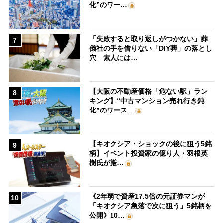
化”のワー…
「失敗すると取り返しがつかない」葬
7
儀社の手を借りない「DIY葬」の落とし
穴 素人には…
【大阪の不動産価格「危ない駅」ラン
8
キング】“中古マンション売れ行き鈍
化”のワース…
【キオクシア・ショックの後に狙う5銘
9
柄】イベント投資家の億り人・羽根英
樹氏が厳…
《2年弱で資産17.5倍の元証券マンが
10
「キオクシア急落で次に狙う」5銘柄を
公開》10…