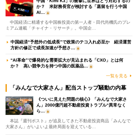
中国「Kimi K3」の衝撃に世界はどう対応するの
か？ 米財務長官が検討する「蒸留を行う中国
AI…
中国経済に精通する中国株投資の第一人者・田代尚機氏のプレ
ミアム連載「チャイナ・リサーチ」。中国企…
中国経済“予想外の低成長”で政策のテコ入れ必至か 経済運営
方針の修正で成長加速が予想さ…
“AI革命”で爆発的な需要拡大が見込まれる「CXO」とは何
か？ 高い競争力を持つ中国の医薬品…
一覧を見る
「みんなで大家さん」配当ストップ騒動の内幕
《ついに見えた問題の核心》「みんなで大家さ
ん」2000億円超不動産投資トラブル“異常なく
ら…
本誌『週刊ポスト』が追及してきた不動産投資商品「みんなで
大家さん」がいよいよ最終局面を迎えている…