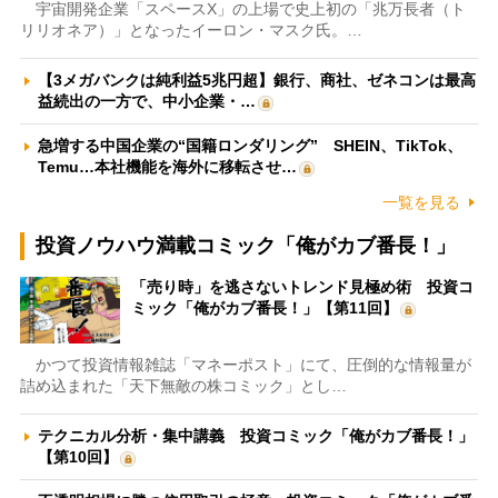
宇宙開発企業「スペースX」の上場で史上初の「兆万長者（ト
リリオネア）」となったイーロン・マスク氏。…
【3メガバンクは純利益5兆円超】銀行、商社、ゼネコンは最高
益続出の一方で、中小企業・…
急増する中国企業の“国籍ロンダリング” SHEIN、TikTok、
Temu…本社機能を海外に移転させ…
一覧を見る
投資ノウハウ満載コミック「俺がカブ番長！」
「売り時」を逃さないトレンド見極め術 投資コ
ミック「俺がカブ番長！」【第11回】
かつて投資情報雑誌「マネーポスト」にて、圧倒的な情報量が
詰め込まれた「天下無敵の株コミック」とし…
テクニカル分析・集中講義 投資コミック「俺がカブ番長！」
【第10回】