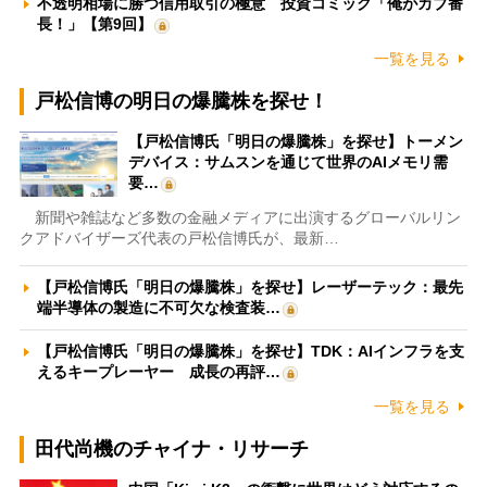
不透明相場に勝つ信用取引の極意 投資コミック「俺がカブ番
長！」【第9回】
一覧を見る
戸松信博の明日の爆騰株を探せ！
【戸松信博氏「明日の爆騰株」を探せ】トーメン
デバイス：サムスンを通じて世界のAIメモリ需
要…
新聞や雑誌など多数の金融メディアに出演するグローバルリン
クアドバイザーズ代表の戸松信博氏が、最新…
【戸松信博氏「明日の爆騰株」を探せ】レーザーテック：最先
端半導体の製造に不可欠な検査装…
【戸松信博氏「明日の爆騰株」を探せ】TDK：AIインフラを支
えるキープレーヤー 成長の再評…
一覧を見る
田代尚機のチャイナ・リサーチ