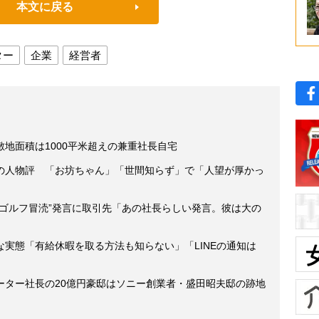
本文に戻る
ター
企業
経営者
地面積は1000平米超えの兼重社長自宅
の人物評 「お坊ちゃん」「世間知らず」で「人望が厚かっ
“ゴルフ冒涜”発言に取引先「あの社長らしい発言。彼は大の
実態「有給休暇を取る方法も知らない」「LINEの通知は
ーター社長の20億円豪邸はソニー創業者・盛田昭夫邸の跡地