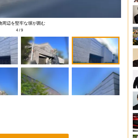
物周辺を堅牢な塀が囲む
4
/
9