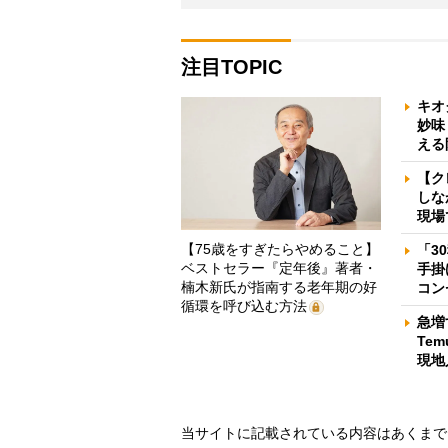
注目TOPIC
キオ
妙味
える
【ク
しな
現場
【75歳をすぎたらやめること】
「3
ベストセラー『定年後』著者・
手掛
楠木新氏が指南する老年期の好
コン
循環を呼び込む方法
急増
Te
現地
当サイトに記載されている内容はあくまで