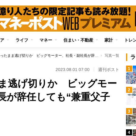
ア
ライフ
マネー
住まい・不動産
家計
トレ
影響力を持ったまま逃げ切りか ビッグモーター、社長・副社長が辞任しても“兼重父子が支配”の現状
写真一覧
ラ
1
2023.08.01 07:00
週刊ポスト
ま逃げ切りか ビッグモー
2
長が辞任しても“兼重父子
3
4
Loaded
: