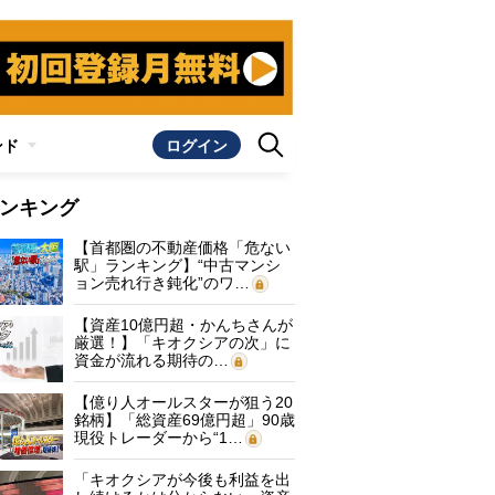
ンド
ログイン
ンキング
【首都圏の不動産価格「危ない
駅」ランキング】“中古マンシ
ョン売れ行き鈍化”のワ…
【資産10億円超・かんちさんが
厳選！】「キオクシアの次」に
資金が流れる期待の…
【億り人オールスターが狙う20
銘柄】「総資産69億円超」90歳
現役トレーダーから“1…
「キオクシアが今後も利益を出