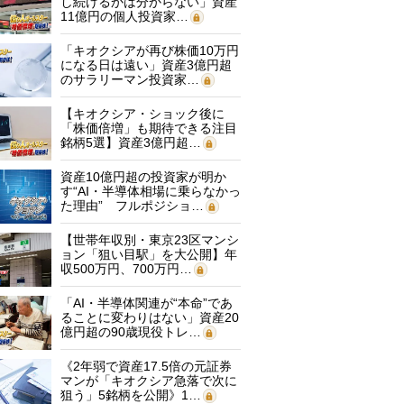
し続けるかは分からない」資産
11億円の個人投資家…
「キオクシアが再び株価10万円
になる日は遠い」資産3億円超
のサラリーマン投資家…
【キオクシア・ショック後に
「株価倍増」も期待できる注目
銘柄5選】資産3億円超…
資産10億円超の投資家が明か
す“AI・半導体相場に乗らなかっ
た理由” フルポジショ…
【世帯年収別・東京23区マンシ
ョン「狙い目駅」を大公開】年
収500万円、700万円…
「AI・半導体関連が“本命”であ
ることに変わりはない」資産20
億円超の90歳現役トレ…
《2年弱で資産17.5倍の元証券
マンが「キオクシア急落で次に
狙う」5銘柄を公開》1…