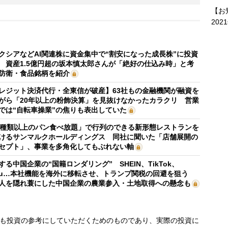
【お
202
クシアなどAI関連株に資金集中で“割安になった成長株”に投資
 資産1.5億円超の坂本慎太郎さんが「絶好の仕込み時」と考
防衛・食品銘柄を紹介
レジット決済代行・全東信が破産】63社もの金融機関が融資を
がら「20年以上の粉飾決算」を見抜けなかったカラクリ 営業
では“自転車操業”の焦りも表出していた
0種類以上のパン食べ放題」で行列のできる新形態レストランを
けるサンマルクホールディングス 同社に聞いた「店舗展開の
セプト」、事業を多角化してもぶれない軸
する中国企業の“国籍ロンダリング” SHEIN、TikTok、
mu…本社機能を海外に移転させ、トランプ関税の回避を狙う
人を隠れ蓑にした中国企業の農業参入・土地取得への懸念も
も投資の参考にしていただくためのものであり、実際の投資に