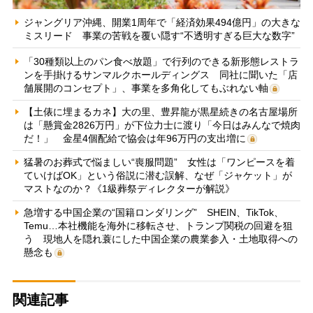
ジャングリア沖縄、開業1周年で「経済効果494億円」の大きな
ミスリード 事業の苦戦を覆い隠す“不透明すぎる巨大な数字”
「30種類以上のパン食べ放題」で行列のできる新形態レストラ
ンを手掛けるサンマルクホールディングス 同社に聞いた「店
舗展開のコンセプト」、事業を多角化してもぶれない軸
【土俵に埋まるカネ】大の里、豊昇龍が黒星続きの名古屋場所
は「懸賞金2826万円」が下位力士に渡り「今日はみんなで焼肉
だ！」 金星4個配給で協会は年96万円の支出増に
猛暑のお葬式で悩ましい“喪服問題” 女性は「ワンピースを着
ていけばOK」という俗説に潜む誤解、なぜ「ジャケット」が
マストなのか？《1級葬祭ディレクターが解説》
急増する中国企業の“国籍ロンダリング” SHEIN、TikTok、
Temu…本社機能を海外に移転させ、トランプ関税の回避を狙
う 現地人を隠れ蓑にした中国企業の農業参入・土地取得への
懸念も
関連記事