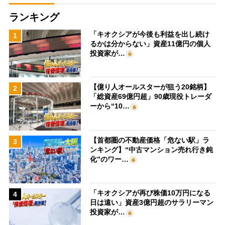
ランキング
「キオクシアが今後も利益を出し続け
1
るかは分からない」資産11億円の個人
投資家が…
【億り人オールスターが狙う20銘柄】
2
「総資産69億円超」90歳現役トレーダ
ーから“10…
【首都圏の不動産価格「危ない駅」ラ
3
ンキング】“中古マンション売れ行き鈍
化”のワー…
「キオクシアが再び株価10万円になる
4
日は遠い」資産3億円超のサラリーマン
投資家が…