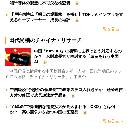
端半導体の製造に不可欠な検査装…
【戸松信博氏「明日の爆騰株」を探せ】TDK：AIインフラを支
えるキープレーヤー 成長の再評…
一覧を見る
田代尚機のチャイナ・リサーチ
中国「Kimi K3」の衝撃に世界はどう対応するの
か？ 米財務長官が検討する「蒸留を行う中国
AI…
中国経済に精通する中国株投資の第一人者・田代尚機氏のプレ
ミアム連載「チャイナ・リサーチ」。中国企…
中国経済“予想外の低成長”で政策のテコ入れ必至か 経済運営
方針の修正で成長加速が予想さ…
“AI革命”で爆発的な需要拡大が見込まれる「CXO」とは何
か？ 高い競争力を持つ中国の医薬品…
一覧を見る