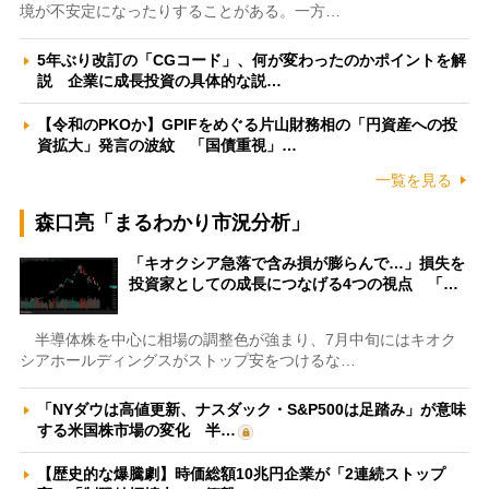
境が不安定になったりすることがある。一方…
5年ぶり改訂の「CGコード」、何が変わったのかポイントを解
説 企業に成長投資の具体的な説…
【令和のPKOか】GPIFをめぐる片山財務相の「円資産への投
資拡大」発言の波紋 「国債重視」…
一覧を見る
森口亮「まるわかり市況分析」
「キオクシア急落で含み損が膨らんで…」損失を
投資家としての成長につなげる4つの視点 「…
半導体株を中心に相場の調整色が強まり、7月中旬にはキオク
シアホールディングスがストップ安をつけるな…
「NYダウは高値更新、ナスダック・S&P500は足踏み」が意味
する米国株市場の変化 半…
【歴史的な爆騰劇】時価総額10兆円企業が「2連続ストップ