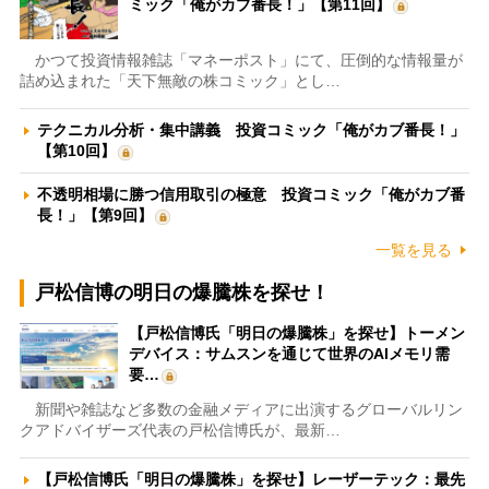
ミック「俺がカブ番長！」【第11回】
かつて投資情報雑誌「マネーポスト」にて、圧倒的な情報量が
詰め込まれた「天下無敵の株コミック」とし…
テクニカル分析・集中講義 投資コミック「俺がカブ番長！」
【第10回】
不透明相場に勝つ信用取引の極意 投資コミック「俺がカブ番
長！」【第9回】
一覧を見る
戸松信博の明日の爆騰株を探せ！
【戸松信博氏「明日の爆騰株」を探せ】トーメン
デバイス：サムスンを通じて世界のAIメモリ需
要…
新聞や雑誌など多数の金融メディアに出演するグローバルリン
クアドバイザーズ代表の戸松信博氏が、最新…
【戸松信博氏「明日の爆騰株」を探せ】レーザーテック：最先