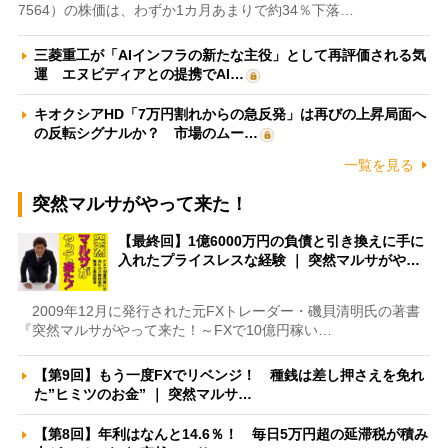
7564）の株価は、わずか1カ月あまりで約34％下落…
三菱重工が「AIインフラの新たな主役」として再評価される気
運 エヌビディアとの提携でAI…
キオクシアHD「7万円割れからの急反発」は再びの上昇局面へ
の反転シグナルか？ 市場のムー…
一覧を見る
突然マルサがやって来た！
【最終回】1億6000万円の負債と引き換えに手に
入れたプライスレスな経験 ｜ 突然マルサがや…
2009年12月に発行された元FXトレーダー・磯貝清明氏の著書
『突然マルサがやって来た！～FXで10億円稼い…
【第9回】もう一度FXでリベンジ！ 種銭は差し押さえを免れ
た”ヒミツのお金” ｜ 突然マルサ…
【第8回】年利はなんと14.6％！ 毎日5万円超の延滞税が積み