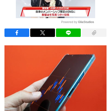
Powered by 
GliaStudios
Mute