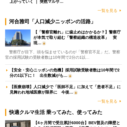
上がっていく ｜ 突然マルサ…
一覧を見る
河合雅司「人口減少ニッポンの活路」
【「警察官離れ」に歯止めはかかるか？】警察庁
が本気で取り組む「警察組織の構造改革」 実
現…
警察庁が目下、頭を悩ませているのが「警察官不足」だ。警察
官の採用試験の受験者数は10年間で2分の1以…
【安全・安心ニッポンの危機】採用試験受験者数は10年間で2
分の1以下に！ 出生数減がも…
【医療崩壊】人口減少で「医師不足」に加えて「患者不足」に
見舞われ地域医療が限界に 今後…
一覧を見る
快適クルマ生活 乗ってみた、使ってみた
【4ヶ月間で受注累計6000台】BEV普及の障壁と