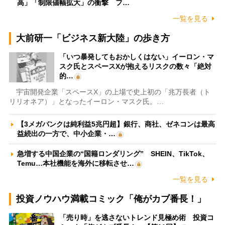
高」「制限値幅拡大」の衝撃 フ…
一覧を見る
大前研一「ビジネス新大陸」の歩き方
「いつ暴発してもおかしくはない」イーロン・マ
スク氏とスペースXが抱えるリスクの数々「絶対
的…
宇宙開発企業「スペースX」の上場で史上初の「兆万長者（ト
リリオネア）」となったイーロン・マスク氏。…
【3メガバンクは純利益5兆円超】銀行、商社、ゼネコンは最高
益続出の一方で、中小企業・…
急増する中国企業の“国籍ロンダリング” SHEIN、TikTok、
Temu…本社機能を海外に移転させ…
一覧を見る
投資ノウハウ満載コミック「俺がカブ番長！」
「売り時」を逃さないトレンド見極め術 投資コ