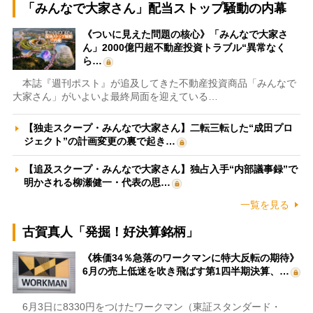
「みんなで大家さん」配当ストップ騒動の内幕
《ついに見えた問題の核心》「みんなで大家さ
ん」2000億円超不動産投資トラブル“異常なく
ら…
本誌『週刊ポスト』が追及してきた不動産投資商品「みんなで
大家さん」がいよいよ最終局面を迎えている…
【独走スクープ・みんなで大家さん】二転三転した“成田プロ
ジェクト”の計画変更の裏で起き…
【追及スクープ・みんなで大家さん】独占入手“内部議事録”で
明かされる柳瀬健一・代表の思…
一覧を見る
古賀真人「発掘！好決算銘柄」
《株価34％急落のワークマンに特大反転の期待》
6月の売上低迷を吹き飛ばす第1四半期決算、…
6月3日に8330円をつけたワークマン（東証スタンダード・