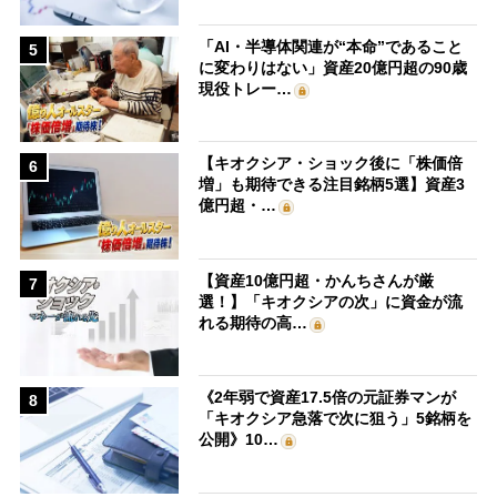
「AI・半導体関連が“本命”であること
5
に変わりはない」資産20億円超の90歳
現役トレー…
【キオクシア・ショック後に「株価倍
6
増」も期待できる注目銘柄5選】資産3
億円超・…
【資産10億円超・かんちさんが厳
7
選！】「キオクシアの次」に資金が流
れる期待の高…
《2年弱で資産17.5倍の元証券マンが
8
「キオクシア急落で次に狙う」5銘柄を
公開》10…