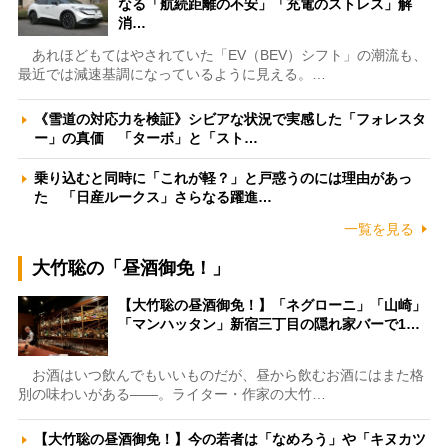
なる「航続距離の不安」「充電のストレス」解
消…
あれほどもてはやされていた「EV（BEV）シフト」の潮流も、
最近では減速基調になっているように見える。…
《雪道の対応力を検証》シビアな状況で実感した「フォレスタ
ー」の真価 「ターボ」と「スト…
乗り込むと同時に「これが軽？」と戸惑うのには理由があっ
た 「日産ルークス」さらなる躍進…
一覧を見る
大竹聡の「昼酒御免！」
【大竹聡の昼酒御免！】「ネグローニ」「山崎」
「マンハッタン」新宿三丁目の隠れ家バーで1…
お酒はいつ飲んでもいいものだが、昼から飲むお酒にはまた格
別の味わいがある――。ライター・作家の大竹…
【大竹聡の昼酒御免！】今の若者は「なめろう」や「キヌカツ