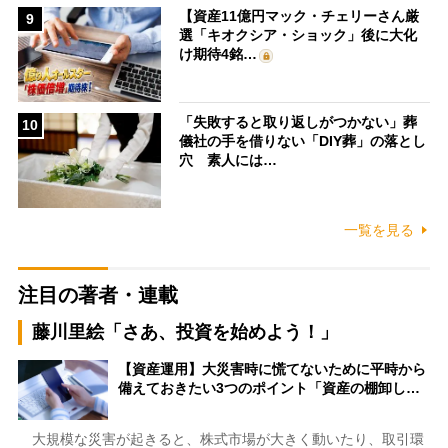
【資産11億円マック・チェリーさん厳
9
選「キオクシア・ショック」後に大化
け期待4銘…
「失敗すると取り返しがつかない」葬
10
儀社の手を借りない「DIY葬」の落とし
穴 素人には…
一覧を見る
注目の著者・連載
藤川里絵「さあ、投資を始めよう！」
【資産運用】大災害時に慌てないために平時から
備えておきたい3つのポイント「資産の棚卸し…
大規模な災害が起きると、株式市場が大きく動いたり、取引環