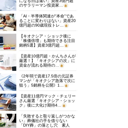
になる日は遠い」資産3億円超
のサラリーマン投資家…
「AI・半導体関連が“本命”であ
ることに変わりはない」資産20
億円超の90歳現役トレ…
【キオクシア・ショック後に
「株価倍増」も期待できる注目
銘柄5選】資産3億円超…
【資産10億円超・かんちさんが
厳選！】「キオクシアの次」に
資金が流れる期待の…
《2年弱で資産17.5倍の元証券
マンが「キオクシア急落で次に
狙う」5銘柄を公開》1…
【資産11億円マック・チェリー
さん厳選「キオクシア・ショッ
ク」後に大化け期待4…
「失敗すると取り返しがつかな
い」葬儀社の手を借りない
「DIY葬」の落とし穴 素人