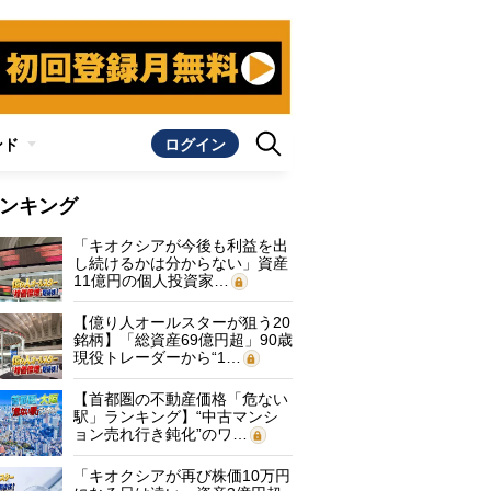
ンド
ログイン
ンキング
「キオクシアが今後も利益を出
し続けるかは分からない」資産
11億円の個人投資家…
【億り人オールスターが狙う20
銘柄】「総資産69億円超」90歳
現役トレーダーから“1…
【首都圏の不動産価格「危ない
駅」ランキング】“中古マンシ
ョン売れ行き鈍化”のワ…
「キオクシアが再び株価10万円