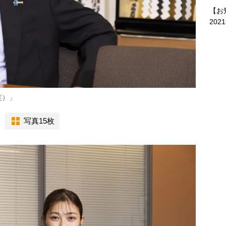
【お
202
笑）」
写真15枚