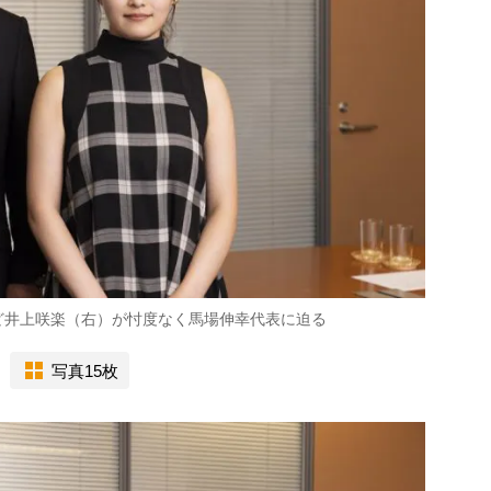
ど井上咲楽（右）が忖度なく馬場伸幸代表に迫る
写真15枚