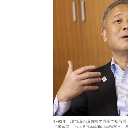
1993年、堺市議会議員補欠選挙で初当選
て初当選。その後日本維新の会幹事長、