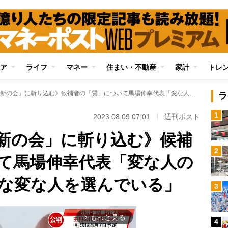
ア
ライフ
マネー
住まい・不動産
家計
トレ
《井上咲楽が「維新の会」に斬り込む》候補者の「質」について馬場伸幸代表「変な人の中から、よりマシな変な人を選んでいる」
ラ
1
2023.08.09 07:01
週刊ポスト
新の会」に斬り込む》候補
2
て馬場伸幸代表「変な人の
な変な人を選んでいる」
3
もっと見る
arrow_forward_ios
4