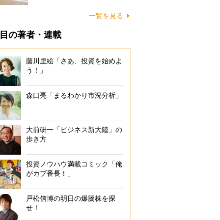
に…
一覧を見る
目の著者・連載
藤川里絵「さあ、投資を始めよ
う！」
森口亮「まるわかり市況分析」
大前研一「ビジネス新大陸」の
歩き方
投資ノウハウ満載コミック「俺
がカブ番長！」
戸松信博の明日の爆騰株を探
せ！