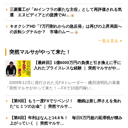
三菱重工が「AIインフラの新たな主役」として再評価される気
運 エヌビディアとの提携でAI…
キオクシアHD「7万円割れからの急反発」は再びの上昇局面へ
の反転シグナルか？ 市場のムー…
一覧を見る
突然マルサがやって来た！
【最終回】1億6000万円の負債と引き換えに手に
入れたプライスレスな経験 ｜ 突然マルサがや…
2009年12月に発行された元FXトレーダー・磯貝清明氏の著書
『突然マルサがやって来た！～FXで10億円稼い…
【第9回】もう一度FXでリベンジ！ 種銭は差し押さえを免れ
た”ヒミツのお金” ｜ 突然マルサ…
【第8回】年利はなんと14.6％！ 毎日5万円超の延滞税が積み
上がっていく ｜ 突然マルサ…