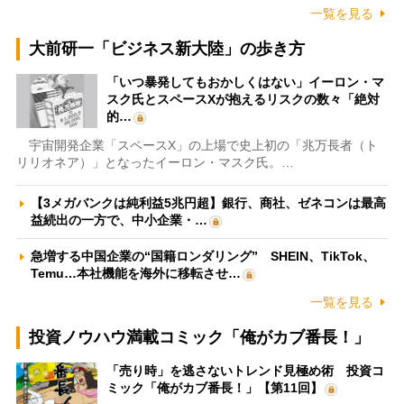
一覧を見る
大前研一「ビジネス新大陸」の歩き方
「いつ暴発してもおかしくはない」イーロン・マ
スク氏とスペースXが抱えるリスクの数々「絶対
的…
宇宙開発企業「スペースX」の上場で史上初の「兆万長者（ト
リリオネア）」となったイーロン・マスク氏。…
【3メガバンクは純利益5兆円超】銀行、商社、ゼネコンは最高
益続出の一方で、中小企業・…
急増する中国企業の“国籍ロンダリング” SHEIN、TikTok、
Temu…本社機能を海外に移転させ…
一覧を見る
投資ノウハウ満載コミック「俺がカブ番長！」
「売り時」を逃さないトレンド見極め術 投資コ
ミック「俺がカブ番長！」【第11回】