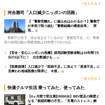
一覧を見る
河合雅司「人口減少ニッポンの活路」
【「警察官離れ」に歯止めはかかるか？】警察庁
が本気で取り組む「警察組織の構造改革」 実
現…
警察庁が目下、頭を悩ませているのが「警察官不足」だ。警察
官の採用試験の受験者数は10年間で2分の1以…
【安全・安心ニッポンの危機】採用試験受験者数は10年間で2
分の1以下に！ 出生数減がも…
【医療崩壊】人口減少で「医師不足」に加えて「患者不足」に
見舞われ地域医療が限界に 今後…
一覧を見る
快適クルマ生活 乗ってみた、使ってみた
【4ヶ月間で受注累計6000台】BEV普及の障壁と
なる「航続距離の不安」「充電のストレス」解