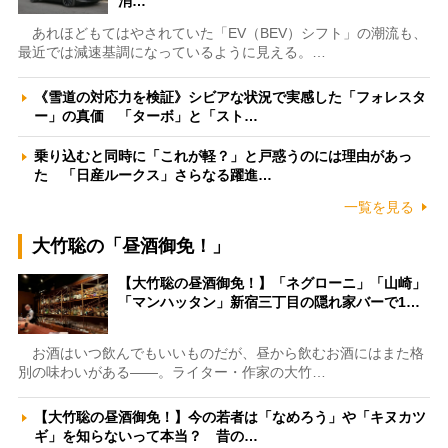
消…
あれほどもてはやされていた「EV（BEV）シフト」の潮流も、
最近では減速基調になっているように見える。…
《雪道の対応力を検証》シビアな状況で実感した「フォレスタ
ー」の真価 「ターボ」と「スト…
乗り込むと同時に「これが軽？」と戸惑うのには理由があっ
た 「日産ルークス」さらなる躍進…
一覧を見る
大竹聡の「昼酒御免！」
【大竹聡の昼酒御免！】「ネグローニ」「山崎」
「マンハッタン」新宿三丁目の隠れ家バーで1…
お酒はいつ飲んでもいいものだが、昼から飲むお酒にはまた格
別の味わいがある――。ライター・作家の大竹…
【大竹聡の昼酒御免！】今の若者は「なめろう」や「キヌカツ
ギ」を知らないって本当？ 昔の…