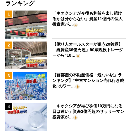
ランキング
「キオクシアが今後も利益を出し続け
1
るかは分からない」資産11億円の個人
投資家が…
【億り人オールスターが狙う20銘柄】
2
「総資産69億円超」90歳現役トレーダ
ーから“10…
【首都圏の不動産価格「危ない駅」ラ
3
ンキング】“中古マンション売れ行き鈍
化”のワー…
「キオクシアが再び株価10万円になる
4
日は遠い」資産3億円超のサラリーマン
投資家が…