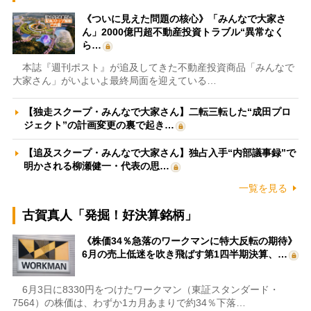
《ついに見えた問題の核心》「みんなで大家さ
ん」2000億円超不動産投資トラブル“異常なく
ら…
本誌『週刊ポスト』が追及してきた不動産投資商品「みんなで
大家さん」がいよいよ最終局面を迎えている…
【独走スクープ・みんなで大家さん】二転三転した“成田プロ
ジェクト”の計画変更の裏で起き…
【追及スクープ・みんなで大家さん】独占入手“内部議事録”で
明かされる柳瀬健一・代表の思…
一覧を見る
古賀真人「発掘！好決算銘柄」
《株価34％急落のワークマンに特大反転の期待》
6月の売上低迷を吹き飛ばす第1四半期決算、…
6月3日に8330円をつけたワークマン（東証スタンダード・
7564）の株価は、わずか1カ月あまりで約34％下落…