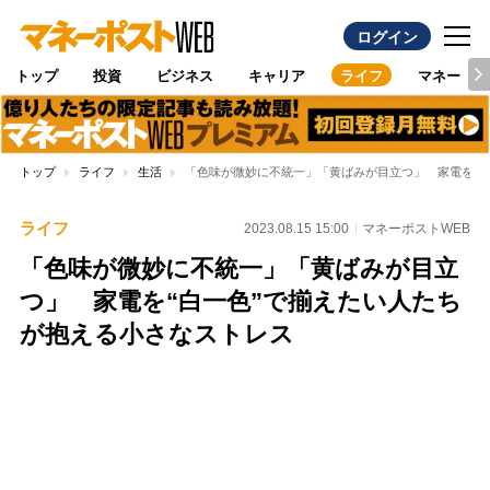
ログイン
トップ
投資
ビジネス
キャリア
ライフ
マネー
トップ
ライフ
生活
「色味が微妙に不統一」「黄ばみが目立つ」 家電を“白
ライフ
2023.08.15 15:00
マネーポストWEB
「色味が微妙に不統一」「黄ばみが目立
つ」 家電を“白一色”で揃えたい人たち
が抱える小さなストレス
Loaded
:
95.43%
/
Unmute