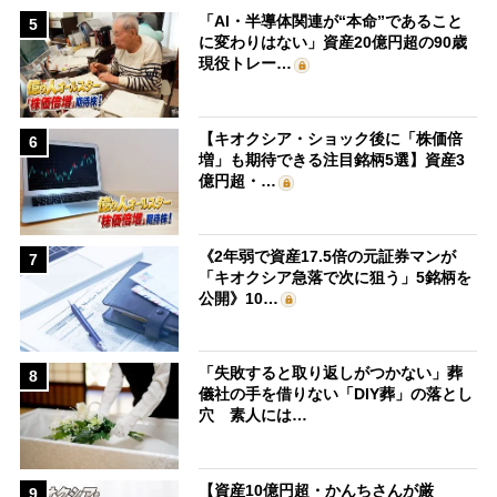
「AI・半導体関連が“本命”であること
5
に変わりはない」資産20億円超の90歳
現役トレー…
【キオクシア・ショック後に「株価倍
6
増」も期待できる注目銘柄5選】資産3
億円超・…
《2年弱で資産17.5倍の元証券マンが
7
「キオクシア急落で次に狙う」5銘柄を
公開》10…
「失敗すると取り返しがつかない」葬
8
儀社の手を借りない「DIY葬」の落とし
穴 素人には…
【資産10億円超・かんちさんが厳
9