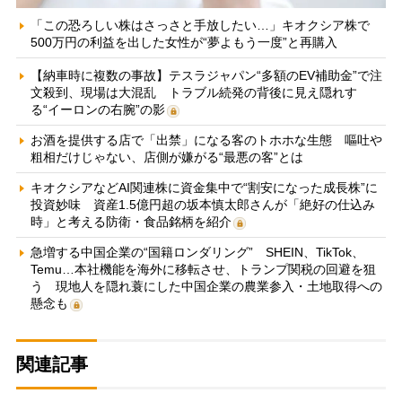
「この恐ろしい株はさっさと手放したい…」キオクシア株で
500万円の利益を出した女性が“夢よもう一度”と再購入
【納車時に複数の事故】テスラジャパン“多額のEV補助金”で注
文殺到、現場は大混乱 トラブル続発の背後に見え隠れす
る“イーロンの右腕”の影
お酒を提供する店で「出禁」になる客のトホホな生態 嘔吐や
粗相だけじゃない、店側が嫌がる“最悪の客”とは
キオクシアなどAI関連株に資金集中で“割安になった成長株”に
投資妙味 資産1.5億円超の坂本慎太郎さんが「絶好の仕込み
時」と考える防衛・食品銘柄を紹介
急増する中国企業の“国籍ロンダリング” SHEIN、TikTok、
Temu…本社機能を海外に移転させ、トランプ関税の回避を狙
う 現地人を隠れ蓑にした中国企業の農業参入・土地取得への
懸念も
関連記事