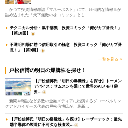
かつて投資情報雑誌「マネーポスト」にて、圧倒的な情報量が
詰め込まれた「天下無敵の株コミック」とし…
テクニカル分析・集中講義 投資コミック「俺がカブ番長！」
【第10回】
不透明相場に勝つ信用取引の極意 投資コミック「俺がカブ番
長！」【第9回】
一覧を見る
戸松信博の明日の爆騰株を探せ！
【戸松信博氏「明日の爆騰株」を探せ】トーメン
デバイス：サムスンを通じて世界のAIメモリ需
要…
新聞や雑誌など多数の金融メディアに出演するグローバルリン
クアドバイザーズ代表の戸松信博氏が、最新…
【戸松信博氏「明日の爆騰株」を探せ】レーザーテック：最先
端半導体の製造に不可欠な検査装…