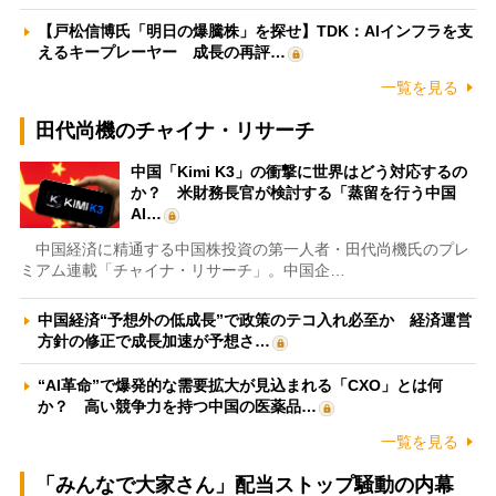
【戸松信博氏「明日の爆騰株」を探せ】TDK：AIインフラを支
えるキープレーヤー 成長の再評…
一覧を見る
田代尚機のチャイナ・リサーチ
中国「Kimi K3」の衝撃に世界はどう対応するの
か？ 米財務長官が検討する「蒸留を行う中国
AI…
中国経済に精通する中国株投資の第一人者・田代尚機氏のプレ
ミアム連載「チャイナ・リサーチ」。中国企…
中国経済“予想外の低成長”で政策のテコ入れ必至か 経済運営
方針の修正で成長加速が予想さ…
“AI革命”で爆発的な需要拡大が見込まれる「CXO」とは何
か？ 高い競争力を持つ中国の医薬品…
一覧を見る
「みんなで大家さん」配当ストップ騒動の内幕