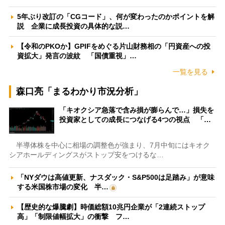
5年ぶり改訂の「CGコード」、何が変わったのかポイントを解
説 企業に成長投資の具体的な説…
【令和のPKOか】GPIFをめぐる片山財務相の「円資産への投
資拡大」発言の波紋 「国債重視」…
一覧を見る
森口亮「まるわかり市況分析」
「キオクシア急落で含み損が膨らんで…」損失を
投資家としての成長につなげる4つの視点 「…
半導体株を中心に相場の調整色が強まり、7月中旬にはキオク
シアホールディングスがストップ安をつけるな…
「NYダウは高値更新、ナスダック・S&P500は足踏み」が意味
する米国株市場の変化 半…
【歴史的な爆騰劇】時価総額10兆円企業が「2連続ストップ
高」「制限値幅拡大」の衝撃 フ…