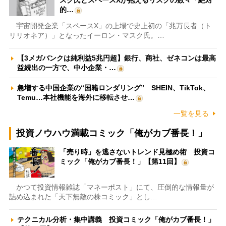
的…
宇宙開発企業「スペースX」の上場で史上初の「兆万長者（ト
リリオネア）」となったイーロン・マスク氏。…
【3メガバンクは純利益5兆円超】銀行、商社、ゼネコンは最高
益続出の一方で、中小企業・…
急増する中国企業の“国籍ロンダリング” SHEIN、TikTok、
Temu…本社機能を海外に移転させ…
一覧を見る
投資ノウハウ満載コミック「俺がカブ番長！」
「売り時」を逃さないトレンド見極め術 投資コ
ミック「俺がカブ番長！」【第11回】
かつて投資情報雑誌「マネーポスト」にて、圧倒的な情報量が
詰め込まれた「天下無敵の株コミック」とし…
テクニカル分析・集中講義 投資コミック「俺がカブ番長！」