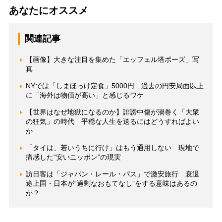
あなたにオススメ
関連記事
【画像】大きな注目を集めた「エッフェル塔ポーズ」写
真
NYでは「しまほっけ定食」5000円 過去の円安局面以上
に「海外は物価が高い」と感じるワケ
【世界はなぜ地獄になるのか】誹謗中傷が渦巻く「大衆
の狂気」の時代 平穏な人生を送るにはどうすればよい
か
「タイは、若いうちに行け」はもう通用しない 現地で
痛感した“安いニッポン”の現実
訪日客は「ジャパン・レール・パス」で激安旅行 衰退
途上国・日本が“過剰なおもてなし”をする意味はあるの
か？