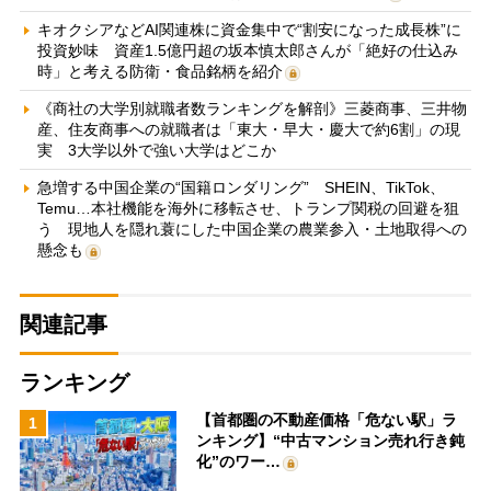
キオクシアなどAI関連株に資金集中で“割安になった成長株”に
投資妙味 資産1.5億円超の坂本慎太郎さんが「絶好の仕込み
時」と考える防衛・食品銘柄を紹介
《商社の大学別就職者数ランキングを解剖》三菱商事、三井物
産、住友商事への就職者は「東大・早大・慶大で約6割」の現
実 3大学以外で強い大学はどこか
急増する中国企業の“国籍ロンダリング” SHEIN、TikTok、
Temu…本社機能を海外に移転させ、トランプ関税の回避を狙
う 現地人を隠れ蓑にした中国企業の農業参入・土地取得への
懸念も
関連記事
ランキング
【首都圏の不動産価格「危ない駅」ラ
1
ンキング】“中古マンション売れ行き鈍
化”のワー…