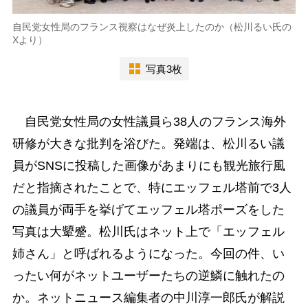
自民党女性局のフランス視察はなぜ炎上したのか（松川るい氏の
Xより）
写真3枚
自民党女性局の女性議員ら38人のフランス海外
研修が大きな批判を浴びた。発端は、松川るい議
員がSNSに投稿した画像があまりにも観光旅行風
だと指摘されたことで、特にエッフェル塔前で3人
の議員が両手を挙げてエッフェル塔ポーズをした
写真は大顰蹙。松川氏はネット上で「エッフェル
姉さん」と呼ばれるようになった。今回の件、い
ったい何がネットユーザーたちの逆鱗に触れたの
か。ネットニュース編集者の中川淳一郎氏が解説