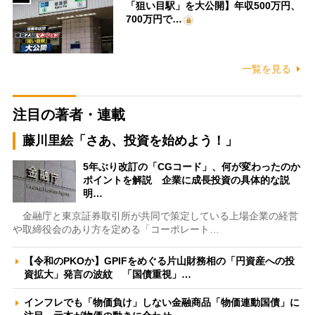
「狙い目駅」を大公開】年収500万円、
700万円で…
一覧を見る
注目の著者・連載
藤川里絵「さあ、投資を始めよう！」
5年ぶり改訂の「CGコード」、何が変わったのか
ポイントを解説 企業に成長投資の具体的な説
明…
金融庁と東京証券取引所が共同で策定している上場企業の経営
や取締役会のあり方を定める「コーポレート…
【令和のPKOか】GPIFをめぐる片山財務相の「円資産への投
資拡大」発言の波紋 「国債重視」…
インフレでも「物価負け」しない金融商品「物価連動国債」に