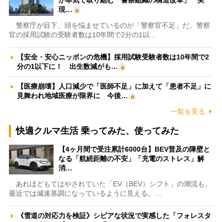
現…
警察庁が目下、頭を悩ませているのが「警察官不足」だ。警察
官の採用試験の受験者数は10年間で2分の1以…
【安全・安心ニッポンの危機】採用試験受験者数は10年間で2
分の1以下に！ 出生数減がも…
【医療崩壊】人口減少で「医師不足」に加えて「患者不足」に
見舞われ地域医療が限界に 今後…
一覧を見る
快適クルマ生活 乗ってみた、使ってみた
【4ヶ月間で受注累計6000台】BEV普及の障壁と
なる「航続距離の不安」「充電のストレス」解
消…
あれほどもてはやされていた「EV（BEV）シフト」の潮流も、
最近では減速基調になっているように見える。…
《雪道の対応力を検証》シビアな状況で実感した「フォレスタ