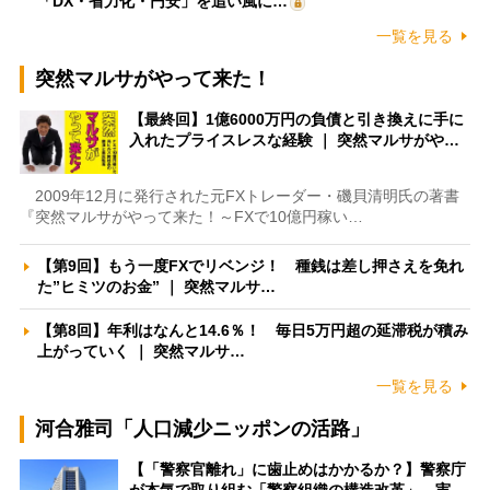
「DX・省力化・円安」を追い風に…
一覧を見る
突然マルサがやって来た！
【最終回】1億6000万円の負債と引き換えに手に
入れたプライスレスな経験 ｜ 突然マルサがや…
2009年12月に発行された元FXトレーダー・磯貝清明氏の著書
『突然マルサがやって来た！～FXで10億円稼い…
【第9回】もう一度FXでリベンジ！ 種銭は差し押さえを免れ
た”ヒミツのお金” ｜ 突然マルサ…
【第8回】年利はなんと14.6％！ 毎日5万円超の延滞税が積み
上がっていく ｜ 突然マルサ…
一覧を見る
河合雅司「人口減少ニッポンの活路」
【「警察官離れ」に歯止めはかかるか？】警察庁
が本気で取り組む「警察組織の構造改革」 実