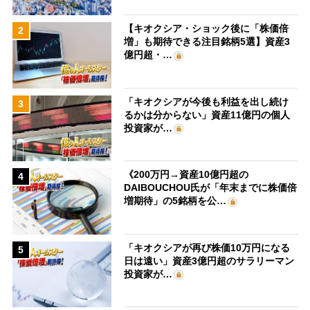
【キオクシア・ショック後に「株価倍
2
増」も期待できる注目銘柄5選】資産3
億円超・…
「キオクシアが今後も利益を出し続け
3
るかは分からない」資産11億円の個人
投資家が…
《200万円→資産10億円超の
4
DAIBOUCHOU氏が「年末までに株価倍
増期待」の5銘柄を公…
「キオクシアが再び株価10万円になる
5
日は遠い」資産3億円超のサラリーマン
投資家が…