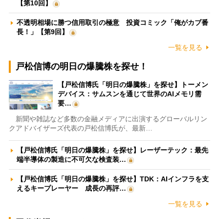
【第10回】
不透明相場に勝つ信用取引の極意 投資コミック「俺がカブ番
長！」【第9回】
一覧を見る
戸松信博の明日の爆騰株を探せ！
【戸松信博氏「明日の爆騰株」を探せ】トーメン
デバイス：サムスンを通じて世界のAIメモリ需
要…
新聞や雑誌など多数の金融メディアに出演するグローバルリン
クアドバイザーズ代表の戸松信博氏が、最新…
【戸松信博氏「明日の爆騰株」を探せ】レーザーテック：最先
端半導体の製造に不可欠な検査装…
【戸松信博氏「明日の爆騰株」を探せ】TDK：AIインフラを支
えるキープレーヤー 成長の再評…
一覧を見る