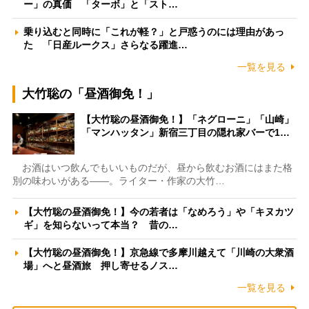
ー」の真価 「ターボ」と「スト…
乗り込むと同時に「これが軽？」と戸惑うのには理由があっ
た 「日産ルークス」さらなる躍進…
一覧を見る
大竹聡の「昼酒御免！」
【大竹聡の昼酒御免！】「ネグローニ」「山崎」
「マンハッタン」新宿三丁目の隠れ家バーで1…
お酒はいつ飲んでもいいものだが、昼から飲むお酒にはまた格
別の味わいがある――。ライター・作家の大竹…
【大竹聡の昼酒御免！】今の若者は「なめろう」や「キヌカツ
ギ」を知らないって本当？ 昔の…
【大竹聡の昼酒御免！】京急線で多摩川越えて「川崎の大衆酒
場」へと昼酒旅 押し寄せるノス…
一覧を見る