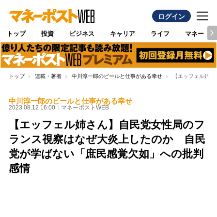
ログイン
トップ
投資
ビジネス
キャリア
ライフ
マネー
トップ
連載・著者
中川淳一郎のビールと仕事がある幸せ
【エッフェル姉さ
中川淳一郎のビールと仕事がある幸せ
2023.08.12 16:00
マネーポストWEB
【エッフェル姉さん】自民党女性局のフ
ランス視察はなぜ大炎上したのか 自民
党が学ばない「庶民感覚欠如」への批判
感情
Loaded
:
100.00%
/
Unmute