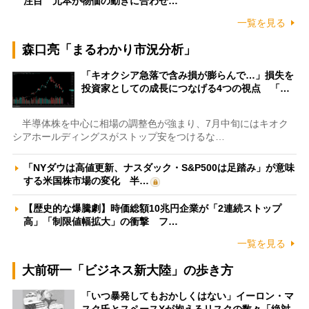
注目 元本が物価の動きに合わせ…
一覧を見る
森口亮「まるわかり市況分析」
「キオクシア急落で含み損が膨らんで…」損失を
投資家としての成長につなげる4つの視点 「…
半導体株を中心に相場の調整色が強まり、7月中旬にはキオク
シアホールディングスがストップ安をつけるな…
「NYダウは高値更新、ナスダック・S&P500は足踏み」が意味
する米国株市場の変化 半…
【歴史的な爆騰劇】時価総額10兆円企業が「2連続ストップ
高」「制限値幅拡大」の衝撃 フ…
一覧を見る
大前研一「ビジネス新大陸」の歩き方
「いつ暴発してもおかしくはない」イーロン・マ
スク氏とスペースXが抱えるリスクの数々「絶対