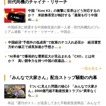
田代尚機のチャイナ・リサーチ
中国「Kimi K3」の衝撃に世界はどう対応するの
か？ 米財務長官が検討する「蒸留を行う中国
AI…
中国経済に精通する中国株投資の第一人者・田代尚機氏のプレ
ミアム連載「チャイナ・リサーチ」。中国企…
中国経済“予想外の低成長”で政策のテコ入れ必至か 経済運営
方針の修正で成長加速が予想さ…
“AI革命”で爆発的な需要拡大が見込まれる「CXO」とは何
か？ 高い競争力を持つ中国の医薬品…
一覧を見る
「みんなで大家さん」配当ストップ騒動の内幕
《ついに見えた問題の核心》「みんなで大家さ
ん」2000億円超不動産投資トラブル“異常なく
ら…
本誌『週刊ポスト』が追及してきた不動産投資商品「みんなで