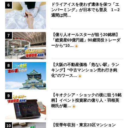
ドライアイスを使わず遺体を保つ「エ
6
ンバーミング」が日本でも普及 1～2
週間は問…
【億り人オールスターが狙う20銘柄】
7
「総資産69億円超」90歳現役トレーダ
ーから“10…
【大阪の不動産価格「危ない駅」ラン
8
キング】“中古マンション売れ行き鈍
化”のワース…
【キオクシア・ショックの後に狙う5銘
9
柄】イベント投資家の億り人・羽根英
樹氏が厳…
【世帯年収別・東京23区マンション
10