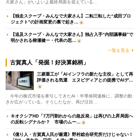
大家さん」がいよいよ最終局面を迎えている…
【独走スクープ・みんなで大家さん】二転三転した“成田プロ
ジェクト”の計画変更の裏で起き…
【追及スクープ・みんなで大家さん】独占入手“内部議事録”で
明かされる柳瀬健一・代表の思…
一覧を見る
古賀真人「発掘！好決算銘柄」
三菱重工が「AIインフラの新たな主役」として再
評価される気運 エヌビディアとの提携でAIデ…
今年の株式市場を牽引してきたAI・半導体関連株に、調整の動
きが広がっている。そうしたなか、再び注目…
キオクシアHD「7万円割れからの急反発」は再びの上昇局面へ
の反転シグナルか？ 市場のムー…
《億り人・古賀真人氏が厳選》野村総合研究所だけじゃない！