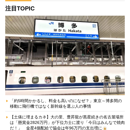
注目TOPIC
「約5時間かかるし、料金も高いのになぜ？」東京～博多間の
移動に飛行機ではなく新幹線を選ぶ人の事情
【土俵に埋まるカネ】大の里、豊昇龍が黒星続きの名古屋場所
は「懸賞金2826万円」が下位力士に渡り「今日はみんなで焼肉
だ！」 金星4個配給で協会は年96万円の支出増に