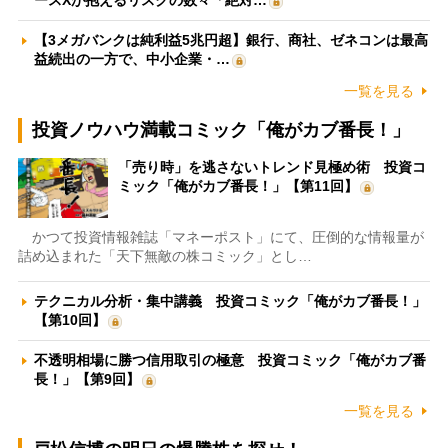
ースXが抱えるリスクの数々「絶対…
【3メガバンクは純利益5兆円超】銀行、商社、ゼネコンは最高
益続出の一方で、中小企業・…
一覧を見る
投資ノウハウ満載コミック「俺がカブ番長！」
「売り時」を逃さないトレンド見極め術 投資コ
ミック「俺がカブ番長！」【第11回】
かつて投資情報雑誌「マネーポスト」にて、圧倒的な情報量が
詰め込まれた「天下無敵の株コミック」とし…
テクニカル分析・集中講義 投資コミック「俺がカブ番長！」
【第10回】
不透明相場に勝つ信用取引の極意 投資コミック「俺がカブ番
長！」【第9回】
一覧を見る