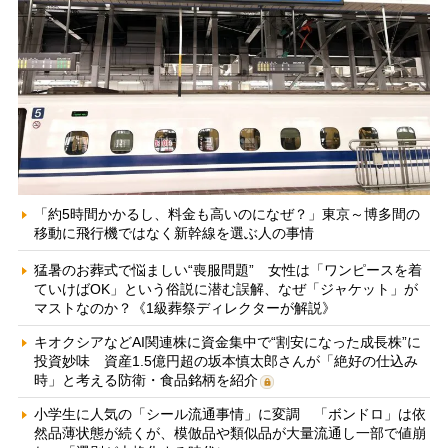
「約5時間かかるし、料金も高いのになぜ？」東京～博多間の
移動に飛行機ではなく新幹線を選ぶ人の事情
猛暑のお葬式で悩ましい“喪服問題” 女性は「ワンピースを着
ていけばOK」という俗説に潜む誤解、なぜ「ジャケット」が
マストなのか？《1級葬祭ディレクターが解説》
キオクシアなどAI関連株に資金集中で“割安になった成長株”に
投資妙味 資産1.5億円超の坂本慎太郎さんが「絶好の仕込み
時」と考える防衛・食品銘柄を紹介
小学生に人気の「シール流通事情」に変調 「ボンドロ」は依
然品薄状態が続くが、模倣品や類似品が大量流通し一部で値崩