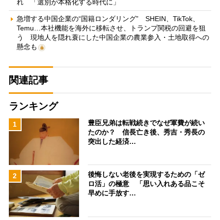
れ 「選別が本格化する時代に」
急増する中国企業の“国籍ロンダリング” SHEIN、TikTok、
Temu…本社機能を海外に移転させ、トランプ関税の回避を狙
う 現地人を隠れ蓑にした中国企業の農業参入・土地取得への
懸念も
関連記事
ランキング
豊臣兄弟は転戦続きでなぜ軍費が続い
1
たのか？ 信長亡き後、秀吉・秀長の
突出した経済…
後悔しない老後を実現するための「ゼ
2
ロ活」の極意 「思い入れある品こそ
早めに手放す…