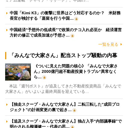
ミアム連載「チャイナ・リサーチ」。中国の…
中国「Kimi K3」の衝撃に世界はどう対応するのか？ 米財務
長官が検討する「蒸留を行う中国…
中国経済“予想外の低成長”で政策のテコ入れ必至か 経済運営
方針の修正で成長加速が予想さ…
一覧を見る
「みんなで大家さん」配当ストップ騒動の内幕
《ついに見えた問題の核心》「みんなで大家さ
ん」2000億円超不動産投資トラブル“異常なく
ら…
本誌『週刊ポスト』が追及してきた不動産投資商品「みんなで
大家さん」がいよいよ最終局面を迎えている…
【独走スクープ・みんなで大家さん】二転三転した“成田プロ
ジェクト”の計画変更の裏で起き…
【追及スクープ・みんなで大家さん】独占入手“内部議事録”で
明かされる柳瀬健一・代表の思…