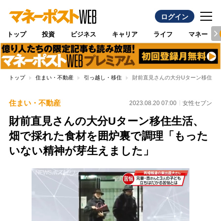
ログイン
トップ
投資
ビジネス
キャリア
ライフ
マネー
トップ
住まい・不動産
引っ越し・移住
財前直見さんの大分Uターン移住生
住まい・不動産
2023.08.20 07:00
女性セブン
財前直見さんの大分Uターン移住生活、
畑で採れた食材を囲炉裏で調理「もった
いない精神が芽生えました」