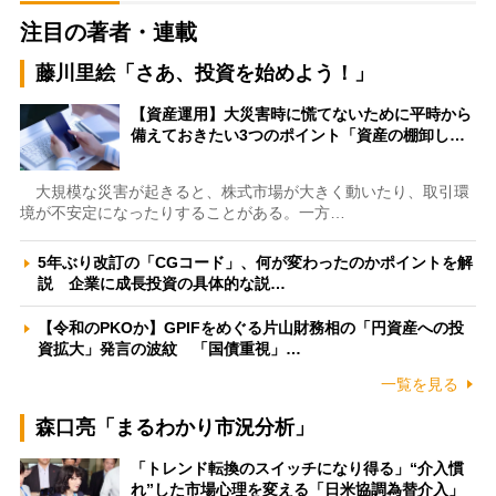
注目の著者・連載
藤川里絵「さあ、投資を始めよう！」
【資産運用】大災害時に慌てないために平時から
備えておきたい3つのポイント「資産の棚卸し…
大規模な災害が起きると、株式市場が大きく動いたり、取引環
境が不安定になったりすることがある。一方…
5年ぶり改訂の「CGコード」、何が変わったのかポイントを解
説 企業に成長投資の具体的な説…
【令和のPKOか】GPIFをめぐる片山財務相の「円資産への投
資拡大」発言の波紋 「国債重視」…
一覧を見る
森口亮「まるわかり市況分析」
「トレンド転換のスイッチになり得る」“介入慣
れ”した市場心理を変える「日米協調為替介入」