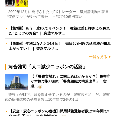
2009年12月に発行された元FXトレーダー・磯貝清明氏の著書
『突然マルサがやって来た！～FXで10億円稼い…
【第9回】もう一度FXでリベンジ！ 種銭は差し押さえを免れ
た”ヒミツのお金” ｜ 突然マルサ…
【第8回】年利はなんと14.6％！ 毎日5万円超の延滞税が積み
上がっていく ｜ 突然マルサ…
一覧を見る
河合雅司「人口減少ニッポンの活路」
【「警察官離れ」に歯止めはかかるか？】警察庁
が本気で取り組む「警察組織の構造改革」 実
現…
警察庁が目下、頭を悩ませているのが「警察官不足」だ。警察
官の採用試験の受験者数は10年間で2分の1以…
【安全・安心ニッポンの危機】採用試験受験者数は10年間で2