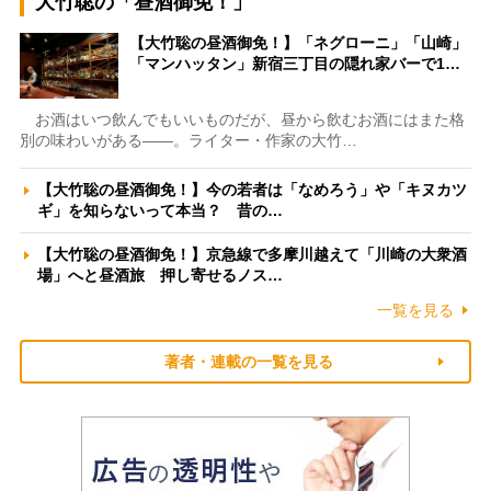
大竹聡の「昼酒御免！」
【大竹聡の昼酒御免！】「ネグローニ」「山崎」
「マンハッタン」新宿三丁目の隠れ家バーで1…
お酒はいつ飲んでもいいものだが、昼から飲むお酒にはまた格
別の味わいがある――。ライター・作家の大竹…
【大竹聡の昼酒御免！】今の若者は「なめろう」や「キヌカツ
ギ」を知らないって本当？ 昔の…
【大竹聡の昼酒御免！】京急線で多摩川越えて「川崎の大衆酒
場」へと昼酒旅 押し寄せるノス…
一覧を見る
著者・連載の一覧を見る