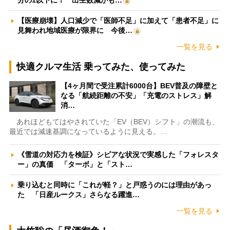
分の1以下に！ 出生数減がも…
【医療崩壊】人口減少で「医師不足」に加えて「患者不足」に
見舞われ地域医療が限界に 今後…
一覧を見る
快適クルマ生活 乗ってみた、使ってみた
【4ヶ月間で受注累計6000台】BEV普及の障壁と
なる「航続距離の不安」「充電のストレス」解
消…
あれほどもてはやされていた「EV（BEV）シフト」の潮流も、
最近では減速基調になっているように見える。…
《雪道の対応力を検証》シビアな状況で実感した「フォレスタ
ー」の真価 「ターボ」と「スト…
乗り込むと同時に「これが軽？」と戸惑うのには理由があっ
た 「日産ルークス」さらなる躍進…
一覧を見る