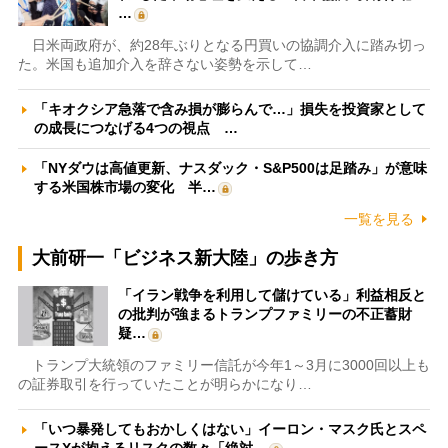
…
日米両政府が、約28年ぶりとなる円買いの協調介入に踏み切っ
た。米国も追加介入を辞さない姿勢を示して…
「キオクシア急落で含み損が膨らんで…」損失を投資家として
の成長につなげる4つの視点 …
「NYダウは高値更新、ナスダック・S&P500は足踏み」が意味
する米国株市場の変化 半…
一覧を見る
大前研一「ビジネス新大陸」の歩き方
「イラン戦争を利用して儲けている」利益相反と
の批判が強まるトランプファミリーの不正蓄財
疑…
トランプ大統領のファミリー信託が今年1～3月に3000回以上も
の証券取引を行っていたことが明らかになり…
「いつ暴発してもおかしくはない」イーロン・マスク氏とスペ