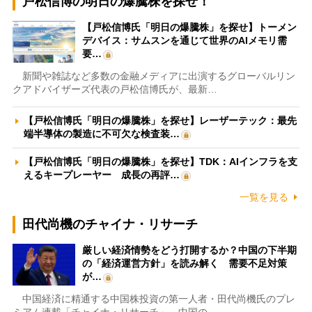
戸松信博の明日の爆騰株を探せ！
【戸松信博氏「明日の爆騰株」を探せ】トーメン
デバイス：サムスンを通じて世界のAIメモリ需
要…
新聞や雑誌など多数の金融メディアに出演するグローバルリン
クアドバイザーズ代表の戸松信博氏が、最新…
【戸松信博氏「明日の爆騰株」を探せ】レーザーテック：最先
端半導体の製造に不可欠な検査装…
【戸松信博氏「明日の爆騰株」を探せ】TDK：AIインフラを支
えるキープレーヤー 成長の再評…
一覧を見る
田代尚機のチャイナ・リサーチ
厳しい経済情勢をどう打開するか？中国の下半期
の「経済運営方針」を読み解く 需要不足対策
が…
中国経済に精通する中国株投資の第一人者・田代尚機氏のプレ