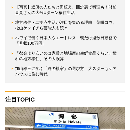
【写真】近所の人たちと田植え、囲炉裏で料理も！財前
直見さんの大分Uターン移住生活
地方移住・二拠点生活が注目を集める理由 柴咲コウ、
松山ケンイチら芸能人も続々
ハワイで働く日本人ウエートレス 朝だけ週数日勤務で
「月収100万円」
「都会より安いのは家賃と地場産の生鮮食品くらい」憧
れの地方移住、その大誤算
加山雄三に学ぶ「終の棲家」の選び方 大スターもケア
ハウスに住む時代
注目TOPIC