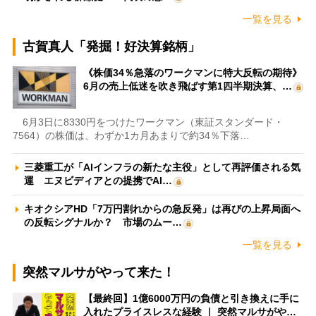
一覧を見る
古賀真人「発掘！好決算銘柄」
《株価34％急落のワークマンに特大反転の期待》
6月の売上低迷を吹き飛ばす第1四半期決算、…
6月3日に8330円をつけたワークマン（東証スタンダード・
7564）の株価は、わずか1カ月あまりで約34％下落…
三菱重工が「AIインフラの新たな主役」として再評価される気
運 エヌビディアとの提携でAI…
キオクシアHD「7万円割れからの急反発」は再びの上昇局面へ
の反転シグナルか？ 市場のムー…
一覧を見る
突然マルサがやって来た！
【最終回】1億6000万円の負債と引き換えに手に
入れたプライスレスな経験 ｜ 突然マルサがや…