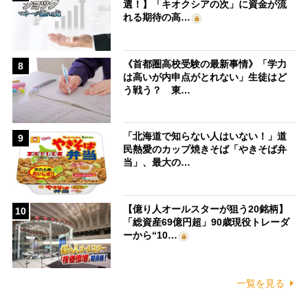
選！】「キオクシアの次」に資金が流
れる期待の高…
《首都圏高校受験の最新事情》「学力
8
は高いが内申点がとれない」生徒はど
う戦う？ 東…
「北海道で知らない人はいない！」道
9
民熱愛のカップ焼きそば「やきそば弁
当」、最大の…
【億り人オールスターが狙う20銘柄】
10
「総資産69億円超」90歳現役トレーダ
ーから“10…
一覧を見る