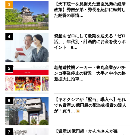
【天下統一を見据えた豊臣兄弟の経済
3
政策】秀吉が弟・秀長を紀伊に転封し
た納得の事情…
資産をゼロにして最期を迎える「ゼロ
4
活」、年代別・計画的にお金を使うポ
イント 6…
老舗遊技機メーカー・豊丸産業がパチ
5
ンコ事業停止の背景 大手と中小の格
差拡大に拍車…
【キオクシアが「配当」導入へ】それ
6
でも資産10億円超の配当株投資の達人
が「買う…
【資産10億円超・かんちさんが厳
7