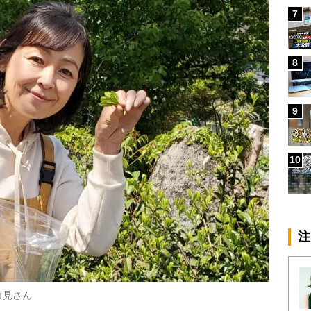
7
8
9
10
注
直見さん