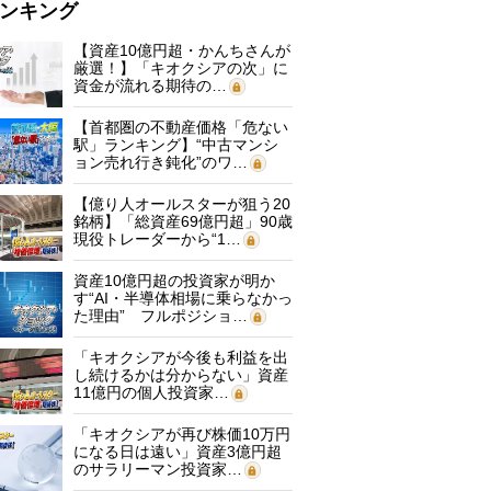
ンキング
【資産10億円超・かんちさんが
厳選！】「キオクシアの次」に
資金が流れる期待の…
【首都圏の不動産価格「危ない
駅」ランキング】“中古マンシ
ョン売れ行き鈍化”のワ…
【億り人オールスターが狙う20
銘柄】「総資産69億円超」90歳
現役トレーダーから“1…
資産10億円超の投資家が明か
す“AI・半導体相場に乗らなかっ
た理由” フルポジショ…
「キオクシアが今後も利益を出
し続けるかは分からない」資産
11億円の個人投資家…
「キオクシアが再び株価10万円
になる日は遠い」資産3億円超
のサラリーマン投資家…