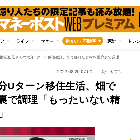
ア
ライフ
マネー
住まい・不動産
家計
トレ
財前直見さんの大分Uターン移住生活、畑で採れた食材を囲炉裏で調理「もったいない精神が芽生えました」
2023.08.20 07:00
女性セブン
分Uターン移住生活、畑で
裏で調理「もったいない精
」