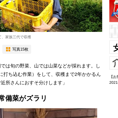
て、家族三代で収穫
写真15枚
畑では旬の野菜、山では山菜などが採れます。し
に打ち込む作業）をして、収穫まで2年かかるん
【お
ご近所さんにおすそ分けします」
202
常備菜がズラリ