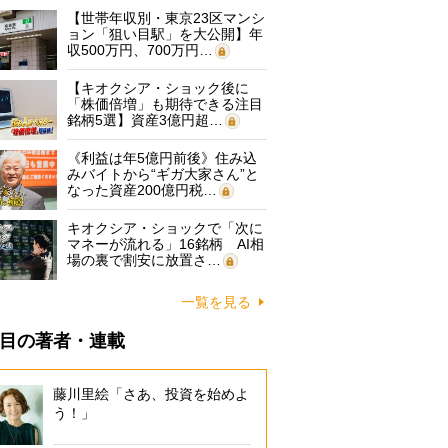
【世帯年収別・東京23区マンシ
ョン「狙い目駅」を大公開】年
収500万円、700万円…
【キオクシア・ショック後に
「株価倍増」も期待できる注目
銘柄5選】資産3億円超…
《利益は年5億円前後》住み込
みバイトから“ギガ大家さん”と
なった資産200億円税…
キオクシア・ショックで「次に
マネーが流れる」16銘柄 AI相
場の裏で割安に放置さ…
一覧を見る
目の著者・連載
藤川里絵「さあ、投資を始めよ
う！」