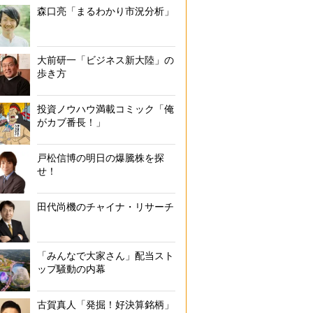
森口亮「まるわかり市況分析」
大前研一「ビジネス新大陸」の
歩き方
投資ノウハウ満載コミック「俺
がカブ番長！」
戸松信博の明日の爆騰株を探
せ！
田代尚機のチャイナ・リサーチ
「みんなで大家さん」配当スト
ップ騒動の内幕
古賀真人「発掘！好決算銘柄」