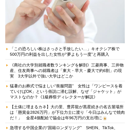
「この恐ろしい株はさっさと手放したい…」キオクシア株で
500万円の利益を出した女性が“夢よもう一度”と再購入
《商社の大学別就職者数ランキングを解剖》三菱商事、三井物
産、住友商事への就職者は「東大・早大・慶大で約6割」の現
実 3大学以外で強い大学はどこか
猛暑のお葬式で悩ましい“喪服問題” 女性は「ワンピースを着
ていけばOK」という俗説に潜む誤解、なぜ「ジャケット」が
マストなのか？《1級葬祭ディレクターが解説》
【土俵に埋まるカネ】大の里、豊昇龍が黒星続きの名古屋場所
は「懸賞金2826万円」が下位力士に渡り「今日はみんなで焼肉
だ！」 金星4個配給で協会は年96万円の支出増に
急増する中国企業の“国籍ロンダリング” SHEIN、TikTok、