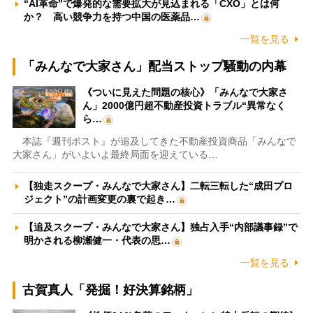
“AI革命”で爆発的な需要拡大が見込まれる「CXO」とは何
か？ 高い競争力を持つ中国の医薬品…
一覧を見る
「みんなで大家さん」配当ストップ騒動の内幕
《ついに見えた問題の核心》「みんなで大家さ
ん」2000億円超不動産投資トラブル“異常なく
ら…
本誌『週刊ポスト』が追及してきた不動産投資商品「みんなで
大家さん」がいよいよ最終局面を迎えている…
【独走スクープ・みんなで大家さん】二転三転した“成田プロ
ジェクト”の計画変更の裏で起き…
【追及スクープ・みんなで大家さん】独占入手“内部議事録”で
明かされる柳瀬健一・代表の思…
一覧を見る
古賀真人「発掘！好決算銘柄」