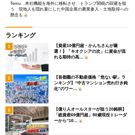
Temu…本社機能を海外に移転させ、トランプ関税の回避を狙
う 現地人を隠れ蓑にした中国企業の農業参入・土地取得への
懸念も
ランキング
【資産10億円超・かんちさんが厳
1
選！】「キオクシアの次」に資金が流
れる期待の高…
【首都圏の不動産価格「危ない駅」ラ
2
ンキング】“中古マンション売れ行き鈍
化”のワー…
【億り人オールスターが狙う20銘柄】
3
「総資産69億円超」90歳現役トレーダ
ーから“10…