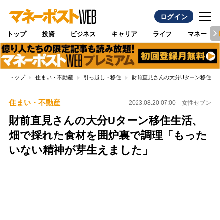
ログイン
トップ
投資
ビジネス
キャリア
ライフ
マネー
トップ
住まい・不動産
引っ越し・移住
財前直見さんの大分Uターン移住生
住まい・不動産
2023.08.20 07:00
女性セブン
財前直見さんの大分Uターン移住生活、
畑で採れた食材を囲炉裏で調理「もった
いない精神が芽生えました」
Loaded
:
100.00%
/
Unmute