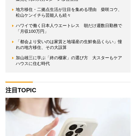
地方移住・二拠点生活が注目を集める理由 柴咲コウ、
松山ケンイチら芸能人も続々
ハワイで働く日本人ウエートレス 朝だけ週数日勤務で
「月収100万円」
「都会より安いのは家賃と地場産の生鮮食品くらい」憧
れの地方移住、その大誤算
加山雄三に学ぶ「終の棲家」の選び方 大スターもケア
ハウスに住む時代
注目TOPIC