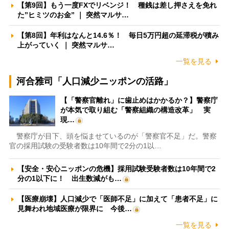
【第9回】もう一度FXでリベンジ！ 種銭は差し押さえを免れ
た”ヒミツのお金” ｜ 突然マルサ…
【第8回】年利はなんと14.6％！ 毎日5万円超の延滞税が積み
上がっていく ｜ 突然マルサ…
一覧を見る
河合雅司「人口減少ニッポンの活路」
【「警察官離れ」に歯止めはかかるか？】警察庁
が本気で取り組む「警察組織の構造改革」 実
現…
警察庁が目下、頭を悩ませているのが「警察官不足」だ。警察
官の採用試験の受験者数は10年間で2分の1以…
【安全・安心ニッポンの危機】採用試験受験者数は10年間で2
分の1以下に！ 出生数減がも…
【医療崩壊】人口減少で「医師不足」に加えて「患者不足」に
見舞われ地域医療が限界に 今後…
一覧を見る