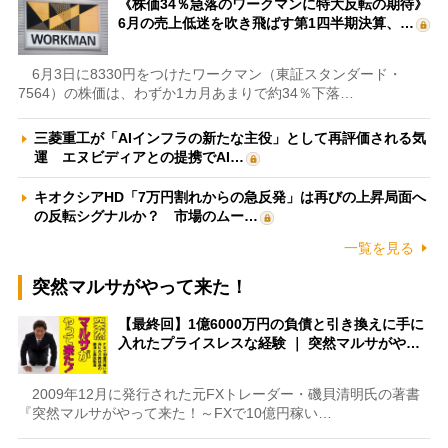
《株価34％急落のワークマンに特大反転の期待》
6月の売上低迷を吹き飛ばす第1四半期決算、…
6月3日に8330円をつけたワークマン（東証スタンダード・
7564）の株価は、わずか1カ月あまりで約34％下落…
三菱重工が「AIインフラの新たな主役」として再評価される気
運 エヌビディアとの提携でAI…
キオクシアHD「7万円割れからの急反発」は再びの上昇局面へ
の反転シグナルか？ 市場のムー…
一覧を見る
突然マルサがやって来た！
【最終回】1億6000万円の負債と引き換えに手に
入れたプライスレスな経験 ｜ 突然マルサがや…
2009年12月に発行された元FXトレーダー・磯貝清明氏の著書
『突然マルサがやって来た！～FXで10億円稼い…