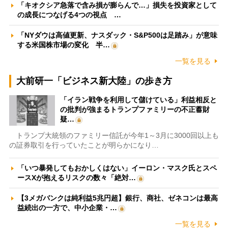
「キオクシア急落で含み損が膨らんで…」損失を投資家として
の成長につなげる4つの視点 …
「NYダウは高値更新、ナスダック・S&P500は足踏み」が意味
する米国株市場の変化 半…
一覧を見る
大前研一「ビジネス新大陸」の歩き方
「イラン戦争を利用して儲けている」利益相反と
の批判が強まるトランプファミリーの不正蓄財
疑…
トランプ大統領のファミリー信託が今年1～3月に3000回以上も
の証券取引を行っていたことが明らかになり…
「いつ暴発してもおかしくはない」イーロン・マスク氏とスペ
ースXが抱えるリスクの数々「絶対…
【3メガバンクは純利益5兆円超】銀行、商社、ゼネコンは最高
益続出の一方で、中小企業・…
一覧を見る