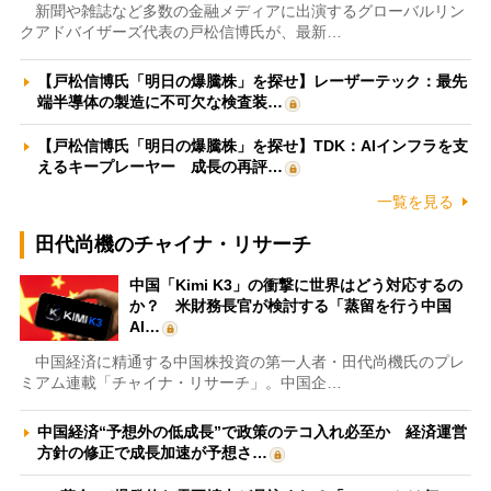
新聞や雑誌など多数の金融メディアに出演するグローバルリン
クアドバイザーズ代表の戸松信博氏が、最新…
【戸松信博氏「明日の爆騰株」を探せ】レーザーテック：最先
端半導体の製造に不可欠な検査装…
【戸松信博氏「明日の爆騰株」を探せ】TDK：AIインフラを支
えるキープレーヤー 成長の再評…
一覧を見る
田代尚機のチャイナ・リサーチ
中国「Kimi K3」の衝撃に世界はどう対応するの
か？ 米財務長官が検討する「蒸留を行う中国
AI…
中国経済に精通する中国株投資の第一人者・田代尚機氏のプレ
ミアム連載「チャイナ・リサーチ」。中国企…
中国経済“予想外の低成長”で政策のテコ入れ必至か 経済運営
方針の修正で成長加速が予想さ…