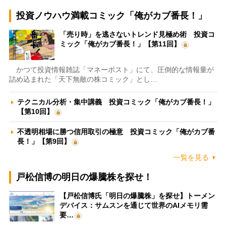
投資ノウハウ満載コミック「俺がカブ番長！」
「売り時」を逃さないトレンド見極め術 投資コ
ミック「俺がカブ番長！」【第11回】
かつて投資情報雑誌「マネーポスト」にて、圧倒的な情報量が
詰め込まれた「天下無敵の株コミック」とし…
テクニカル分析・集中講義 投資コミック「俺がカブ番長！」
【第10回】
不透明相場に勝つ信用取引の極意 投資コミック「俺がカブ番
長！」【第9回】
一覧を見る
戸松信博の明日の爆騰株を探せ！
【戸松信博氏「明日の爆騰株」を探せ】トーメン
デバイス：サムスンを通じて世界のAIメモリ需
要…