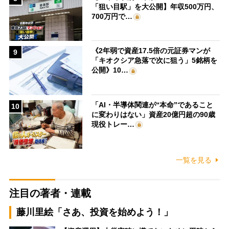
「狙い目駅」を大公開】年収500万円、
700万円で…
《2年弱で資産17.5倍の元証券マンが
9
「キオクシア急落で次に狙う」5銘柄を
公開》10…
「AI・半導体関連が“本命”であること
10
に変わりはない」資産20億円超の90歳
現役トレー…
一覧を見る
注目の著者・連載
藤川里絵「さあ、投資を始めよう！」