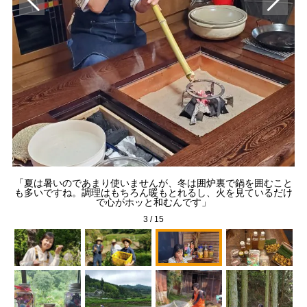
「夏は暑いのであまり使いませんが、冬は囲炉裏で鍋を囲むこと
果
穫
も多いですね。調理はもちろん暖もとれるし、火を見ているだけ
で心がホッと和むんです」
3
/
15