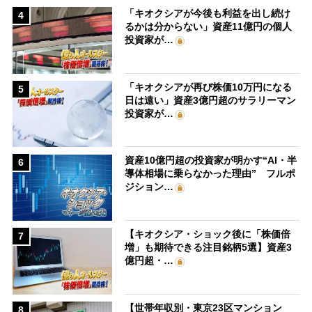
「キオクシアが今後も利益を出し続け
4
るかは分からない」資産11億円の個人
投資家が…
「キオクシアが再び株価10万円になる
5
日は遠い」資産3億円超のサラリーマン
投資家が…
資産10億円超の投資家が明かす“AI・半
6
導体相場に乗らなかった理由” フルポ
ジション…
【キオクシア・ショック後に「株価倍
7
増」も期待できる注目銘柄5選】資産3
億円超・…
【世帯年収別・東京23区マンション
8