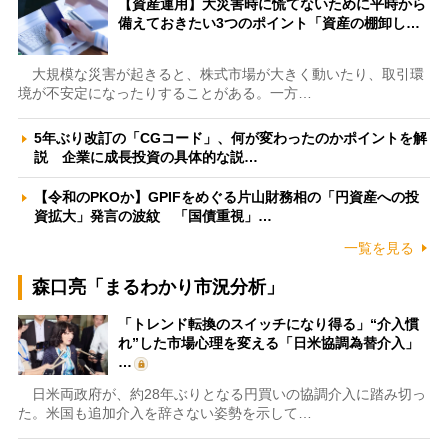
【資産運用】大災害時に慌てないために平時から
備えておきたい3つのポイント「資産の棚卸し…
大規模な災害が起きると、株式市場が大きく動いたり、取引環
境が不安定になったりすることがある。一方…
5年ぶり改訂の「CGコード」、何が変わったのかポイントを解
説 企業に成長投資の具体的な説…
【令和のPKOか】GPIFをめぐる片山財務相の「円資産への投
資拡大」発言の波紋 「国債重視」…
一覧を見る
森口亮「まるわかり市況分析」
「トレンド転換のスイッチになり得る」“介入慣
れ”した市場心理を変える「日米協調為替介入」
…
日米両政府が、約28年ぶりとなる円買いの協調介入に踏み切っ
た。米国も追加介入を辞さない姿勢を示して…