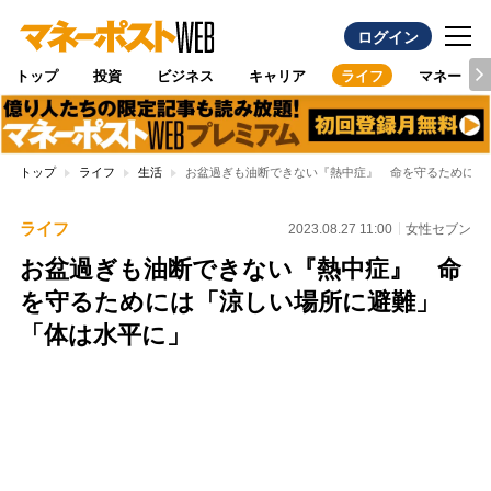
ログイン
トップ
投資
ビジネス
キャリア
ライフ
マネー
トップ
ライフ
生活
お盆過ぎも油断できない『熱中症』 命を守るためには
ライフ
2023.08.27 11:00
女性セブン
お盆過ぎも油断できない『熱中症』 命
を守るためには「涼しい場所に避難」
「体は水平に」
Loaded
:
89.05%
/
Unmute