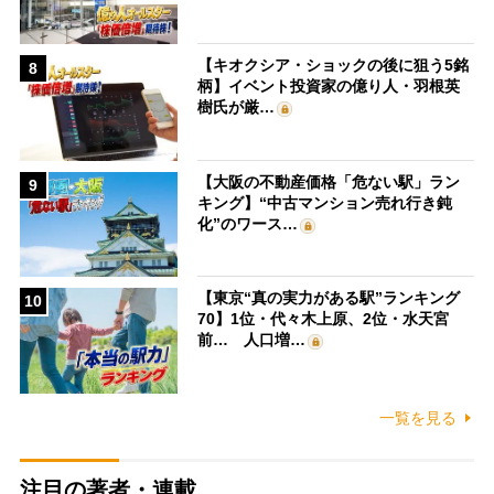
【キオクシア・ショックの後に狙う5銘
8
柄】イベント投資家の億り人・羽根英
樹氏が厳…
【大阪の不動産価格「危ない駅」ラン
9
キング】“中古マンション売れ行き鈍
化”のワース…
【東京“真の実力がある駅”ランキング
10
70】1位・代々木上原、2位・水天宮
前… 人口増…
一覧を見る
注目の著者・連載