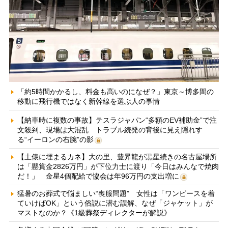
「約5時間かかるし、料金も高いのになぜ？」東京～博多間の
移動に飛行機ではなく新幹線を選ぶ人の事情
【納車時に複数の事故】テスラジャパン“多額のEV補助金”で注
文殺到、現場は大混乱 トラブル続発の背後に見え隠れす
る“イーロンの右腕”の影
【土俵に埋まるカネ】大の里、豊昇龍が黒星続きの名古屋場所
は「懸賞金2826万円」が下位力士に渡り「今日はみんなで焼肉
だ！」 金星4個配給で協会は年96万円の支出増に
猛暑のお葬式で悩ましい“喪服問題” 女性は「ワンピースを着
ていけばOK」という俗説に潜む誤解、なぜ「ジャケット」が
マストなのか？《1級葬祭ディレクターが解説》