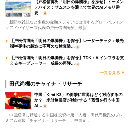
【戸松信博氏「明日の爆騰株」を探せ】トーメン
デバイス：サムスンを通じて世界のAIメモリ需
要…
新聞や雑誌など多数の金融メディアに出演するグローバルリン
クアドバイザーズ代表の戸松信博氏が、最新…
【戸松信博氏「明日の爆騰株」を探せ】レーザーテック：最先
端半導体の製造に不可欠な検査装…
【戸松信博氏「明日の爆騰株」を探せ】TDK：AIインフラを支
えるキープレーヤー 成長の再評…
一覧を見る
田代尚機のチャイナ・リサーチ
中国「Kimi K3」の衝撃に世界はどう対応するの
か？ 米財務長官が検討する「蒸留を行う中国
AI…
中国経済に精通する中国株投資の第一人者・田代尚機氏のプレ
ミアム連載「チャイナ・リサーチ」。中国企…