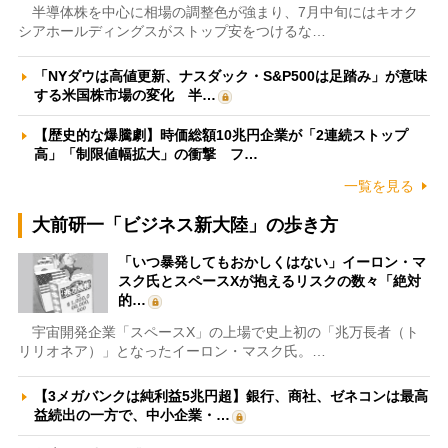
半導体株を中心に相場の調整色が強まり、7月中旬にはキオク
シアホールディングスがストップ安をつけるな…
「NYダウは高値更新、ナスダック・S&P500は足踏み」が意味
する米国株市場の変化 半…
【歴史的な爆騰劇】時価総額10兆円企業が「2連続ストップ
高」「制限値幅拡大」の衝撃 フ…
一覧を見る
大前研一「ビジネス新大陸」の歩き方
「いつ暴発してもおかしくはない」イーロン・マ
スク氏とスペースXが抱えるリスクの数々「絶対
的…
宇宙開発企業「スペースX」の上場で史上初の「兆万長者（ト
リリオネア）」となったイーロン・マスク氏。…
【3メガバンクは純利益5兆円超】銀行、商社、ゼネコンは最高
益続出の一方で、中小企業・…