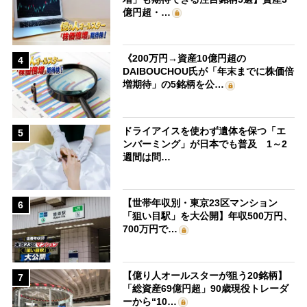
億円超・…
《200万円→資産10億円超の
4
DAIBOUCHOU氏が「年末までに株価倍
増期待」の5銘柄を公…
ドライアイスを使わず遺体を保つ「エ
5
ンバーミング」が日本でも普及 1～2
週間は問…
【世帯年収別・東京23区マンション
6
「狙い目駅」を大公開】年収500万円、
700万円で…
【億り人オールスターが狙う20銘柄】
7
「総資産69億円超」90歳現役トレーダ
ーから“10…