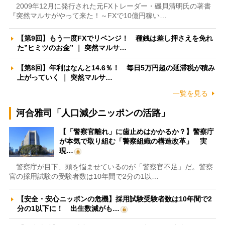
2009年12月に発行された元FXトレーダー・磯貝清明氏の著書
『突然マルサがやって来た！～FXで10億円稼い…
【第9回】もう一度FXでリベンジ！ 種銭は差し押さえを免れ
た”ヒミツのお金” ｜ 突然マルサ…
【第8回】年利はなんと14.6％！ 毎日5万円超の延滞税が積み
上がっていく ｜ 突然マルサ…
一覧を見る
河合雅司「人口減少ニッポンの活路」
【「警察官離れ」に歯止めはかかるか？】警察庁
が本気で取り組む「警察組織の構造改革」 実
現…
警察庁が目下、頭を悩ませているのが「警察官不足」だ。警察
官の採用試験の受験者数は10年間で2分の1以…
【安全・安心ニッポンの危機】採用試験受験者数は10年間で2
分の1以下に！ 出生数減がも…