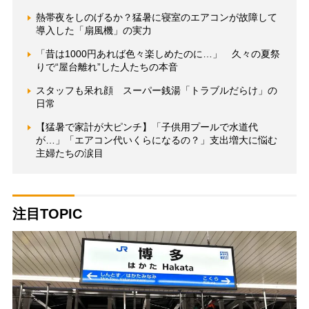
熱帯夜をしのげるか？猛暑に寝室のエアコンが故障して
導入した「扇風機」の実力
「昔は1000円あれば色々楽しめたのに…」 久々の夏祭
りで“屋台離れ”した人たちの本音
スタッフも呆れ顔 スーパー銭湯「トラブルだらけ」の
日常
【猛暑で家計が大ピンチ】「子供用プールで水道代
が…」「エアコン代いくらになるの？」支出増大に悩む
主婦たちの涙目
注目TOPIC