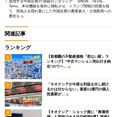
急増する中国企業の“国籍ロンダリング” SHEIN、TikTok、
Temu…本社機能を海外に移転させ、トランプ関税の回避を狙
う 現地人を隠れ蓑にした中国企業の農業参入・土地取得への
懸念も
関連記事
ランキング
【首都圏の不動産価格「危ない駅」ラ
1
ンキング】“中古マンション売れ行き鈍
化”のワー…
「キオクシアが今後も利益を出し続け
2
るかは分からない」資産11億円の個人
投資家が…
【キオクシア・ショック後に「株価倍
3
増」も期待できる注目銘柄5選】資産3