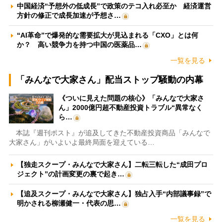
中国経済“予想外の低成長”で政策のテコ入れ必至か 経済運営
方針の修正で成長加速が予想さ…
“AI革命”で爆発的な需要拡大が見込まれる「CXO」とは何
か？ 高い競争力を持つ中国の医薬品…
一覧を見る
「みんなで大家さん」配当ストップ騒動の内幕
《ついに見えた問題の核心》「みんなで大家さ
ん」2000億円超不動産投資トラブル“異常なく
ら…
本誌『週刊ポスト』が追及してきた不動産投資商品「みんなで
大家さん」がいよいよ最終局面を迎えている…
【独走スクープ・みんなで大家さん】二転三転した“成田プロ
ジェクト”の計画変更の裏で起き…
【追及スクープ・みんなで大家さん】独占入手“内部議事録”で
明かされる柳瀬健一・代表の思…
一覧を見る