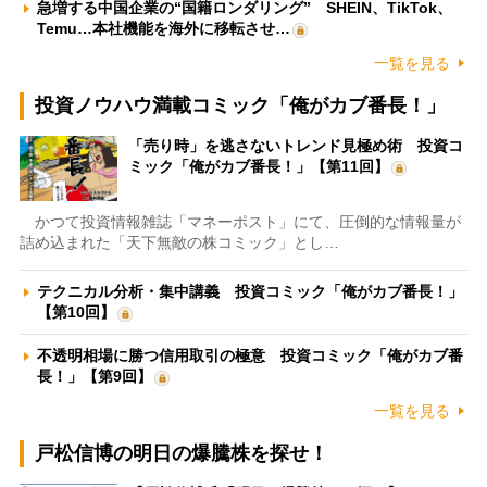
急増する中国企業の“国籍ロンダリング” SHEIN、TikTok、
Temu…本社機能を海外に移転させ…
一覧を見る
投資ノウハウ満載コミック「俺がカブ番長！」
「売り時」を逃さないトレンド見極め術 投資コ
ミック「俺がカブ番長！」【第11回】
かつて投資情報雑誌「マネーポスト」にて、圧倒的な情報量が
詰め込まれた「天下無敵の株コミック」とし…
テクニカル分析・集中講義 投資コミック「俺がカブ番長！」
【第10回】
不透明相場に勝つ信用取引の極意 投資コミック「俺がカブ番
長！」【第9回】
一覧を見る
戸松信博の明日の爆騰株を探せ！