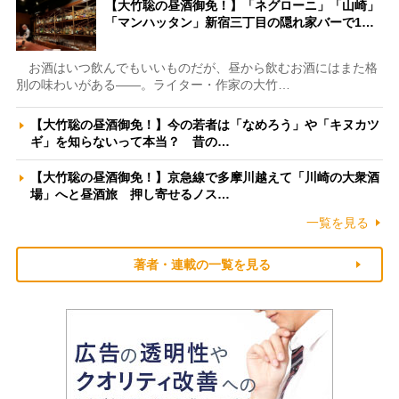
【大竹聡の昼酒御免！】「ネグローニ」「山崎」
「マンハッタン」新宿三丁目の隠れ家バーで1…
お酒はいつ飲んでもいいものだが、昼から飲むお酒にはまた格
別の味わいがある――。ライター・作家の大竹…
【大竹聡の昼酒御免！】今の若者は「なめろう」や「キヌカツ
ギ」を知らないって本当？ 昔の…
【大竹聡の昼酒御免！】京急線で多摩川越えて「川崎の大衆酒
場」へと昼酒旅 押し寄せるノス…
一覧を見る
著者・連載の一覧を見る