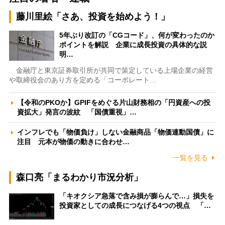
藤川里絵「さあ、投資を始めよう！」
5年ぶり改訂の「CGコード」、何が変わったのか
ポイントを解説 企業に成長投資の具体的な説
明…
金融庁と東京証券取引所が共同で策定している上場企業の経営
や取締役会のあり方を定める「コーポレート…
【令和のPKOか】GPIFをめぐる片山財務相の「円資産への投
資拡大」発言の波紋 「国債重視」…
インフレでも「物価負け」しない金融商品「物価連動国債」に
注目 元本が物価の動きに合わせ…
一覧を見る
森口亮「まるわかり市況分析」
「キオクシア急落で含み損が膨らんで…」損失を
投資家としての成長につなげる4つの視点 「…