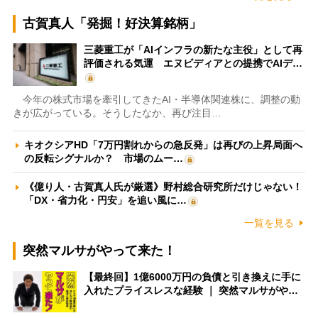
古賀真人「発掘！好決算銘柄」
三菱重工が「AIインフラの新たな主役」として再
評価される気運 エヌビディアとの提携でAIデ…
今年の株式市場を牽引してきたAI・半導体関連株に、調整の動
きが広がっている。そうしたなか、再び注目…
キオクシアHD「7万円割れからの急反発」は再びの上昇局面へ
の反転シグナルか？ 市場のムー…
《億り人・古賀真人氏が厳選》野村総合研究所だけじゃない！
「DX・省力化・円安」を追い風に…
一覧を見る
突然マルサがやって来た！
【最終回】1億6000万円の負債と引き換えに手に
入れたプライスレスな経験 ｜ 突然マルサがや…