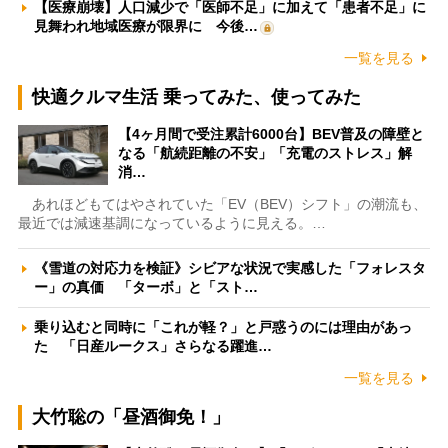
【医療崩壊】人口減少で「医師不足」に加えて「患者不足」に
見舞われ地域医療が限界に 今後…
一覧を見る
快適クルマ生活 乗ってみた、使ってみた
【4ヶ月間で受注累計6000台】BEV普及の障壁と
なる「航続距離の不安」「充電のストレス」解
消…
あれほどもてはやされていた「EV（BEV）シフト」の潮流も、
最近では減速基調になっているように見える。…
《雪道の対応力を検証》シビアな状況で実感した「フォレスタ
ー」の真価 「ターボ」と「スト…
乗り込むと同時に「これが軽？」と戸惑うのには理由があっ
た 「日産ルークス」さらなる躍進…
一覧を見る
大竹聡の「昼酒御免！」