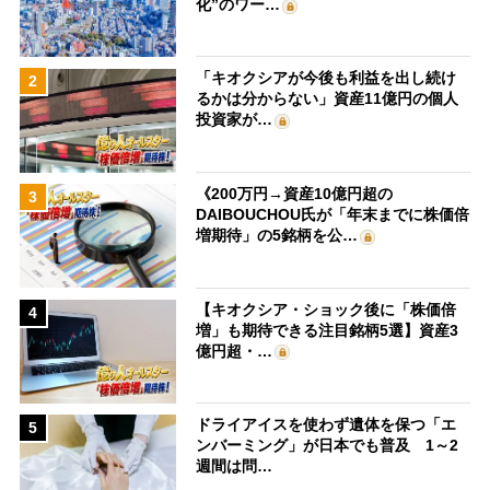
化”のワー…
「キオクシアが今後も利益を出し続け
2
るかは分からない」資産11億円の個人
投資家が…
《200万円→資産10億円超の
3
DAIBOUCHOU氏が「年末までに株価倍
増期待」の5銘柄を公…
【キオクシア・ショック後に「株価倍
4
増」も期待できる注目銘柄5選】資産3
億円超・…
ドライアイスを使わず遺体を保つ「エ
5
ンバーミング」が日本でも普及 1～2
週間は問…