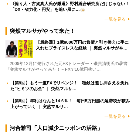
《億り人・古賀真人氏が厳選》野村総合研究所だけじゃない！
「DX・省力化・円安」を追い風に…
一覧を見る
突然マルサがやって来た！
【最終回】1億6000万円の負債と引き換えに手に
入れたプライスレスな経験 ｜ 突然マルサがや…
2009年12月に発行された元FXトレーダー・磯貝清明氏の著書
『突然マルサがやって来た！～FXで10億円稼い…
【第9回】もう一度FXでリベンジ！ 種銭は差し押さえを免れ
た”ヒミツのお金” ｜ 突然マルサ…
【第8回】年利はなんと14.6％！ 毎日5万円超の延滞税が積み
上がっていく ｜ 突然マルサ…
一覧を見る
河合雅司「人口減少ニッポンの活路」