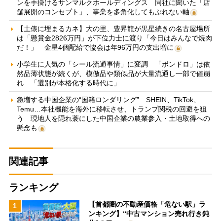
ンを手掛けるサンマルクホールディングス 同社に聞いた「店
舗展開のコンセプト」、事業を多角化してもぶれない軸
【土俵に埋まるカネ】大の里、豊昇龍が黒星続きの名古屋場所
は「懸賞金2826万円」が下位力士に渡り「今日はみんなで焼肉
だ！」 金星4個配給で協会は年96万円の支出増に
小学生に人気の「シール流通事情」に変調 「ボンドロ」は依
然品薄状態が続くが、模倣品や類似品が大量流通し一部で値崩
れ 「選別が本格化する時代に」
急増する中国企業の“国籍ロンダリング” SHEIN、TikTok、
Temu…本社機能を海外に移転させ、トランプ関税の回避を狙
う 現地人を隠れ蓑にした中国企業の農業参入・土地取得への
懸念も
関連記事
ランキング
【首都圏の不動産価格「危ない駅」ラ
1
ンキング】“中古マンション売れ行き鈍