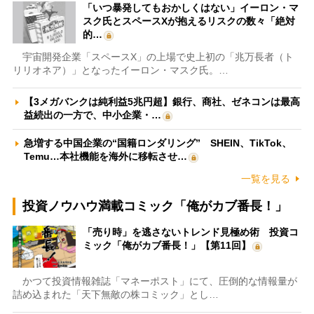
「いつ暴発してもおかしくはない」イーロン・マ
スク氏とスペースXが抱えるリスクの数々「絶対
的…
宇宙開発企業「スペースX」の上場で史上初の「兆万長者（ト
リリオネア）」となったイーロン・マスク氏。…
【3メガバンクは純利益5兆円超】銀行、商社、ゼネコンは最高
益続出の一方で、中小企業・…
急増する中国企業の“国籍ロンダリング” SHEIN、TikTok、
Temu…本社機能を海外に移転させ…
一覧を見る
投資ノウハウ満載コミック「俺がカブ番長！」
「売り時」を逃さないトレンド見極め術 投資コ
ミック「俺がカブ番長！」【第11回】
かつて投資情報雑誌「マネーポスト」にて、圧倒的な情報量が
詰め込まれた「天下無敵の株コミック」とし…