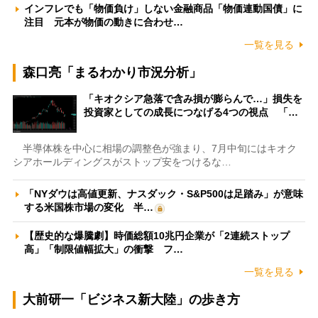
インフレでも「物価負け」しない金融商品「物価連動国債」に
注目 元本が物価の動きに合わせ…
一覧を見る
森口亮「まるわかり市況分析」
「キオクシア急落で含み損が膨らんで…」損失を
投資家としての成長につなげる4つの視点 「…
半導体株を中心に相場の調整色が強まり、7月中旬にはキオク
シアホールディングスがストップ安をつけるな…
「NYダウは高値更新、ナスダック・S&P500は足踏み」が意味
する米国株市場の変化 半…
【歴史的な爆騰劇】時価総額10兆円企業が「2連続ストップ
高」「制限値幅拡大」の衝撃 フ…
一覧を見る
大前研一「ビジネス新大陸」の歩き方