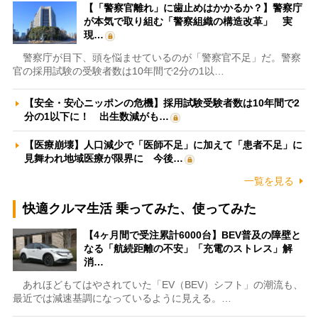
【「警察官離れ」に歯止めはかかるか？】警察庁
が本気で取り組む「警察組織の構造改革」 実
現…
警察庁が目下、頭を悩ませているのが「警察官不足」だ。警察
官の採用試験の受験者数は10年間で2分の1以…
【安全・安心ニッポンの危機】採用試験受験者数は10年間で2
分の1以下に！ 出生数減がも…
【医療崩壊】人口減少で「医師不足」に加えて「患者不足」に
見舞われ地域医療が限界に 今後…
一覧を見る
快適クルマ生活 乗ってみた、使ってみた
【4ヶ月間で受注累計6000台】BEV普及の障壁と
なる「航続距離の不安」「充電のストレス」解
消…
あれほどもてはやされていた「EV（BEV）シフト」の潮流も、
最近では減速基調になっているように見える。…