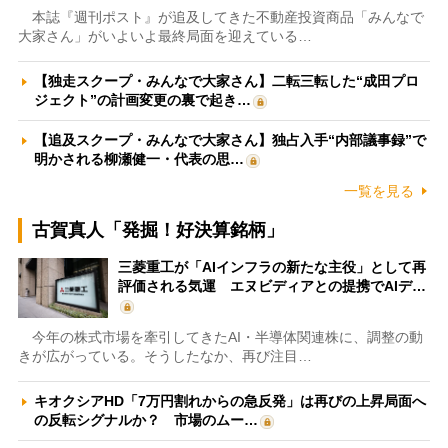
本誌『週刊ポスト』が追及してきた不動産投資商品「みんなで
大家さん」がいよいよ最終局面を迎えている…
【独走スクープ・みんなで大家さん】二転三転した“成田プロ
ジェクト”の計画変更の裏で起き…
【追及スクープ・みんなで大家さん】独占入手“内部議事録”で
明かされる柳瀬健一・代表の思…
一覧を見る
古賀真人「発掘！好決算銘柄」
三菱重工が「AIインフラの新たな主役」として再
評価される気運 エヌビディアとの提携でAIデ…
今年の株式市場を牽引してきたAI・半導体関連株に、調整の動
きが広がっている。そうしたなか、再び注目…
キオクシアHD「7万円割れからの急反発」は再びの上昇局面へ
の反転シグナルか？ 市場のムー…