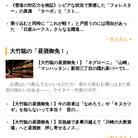
《雪道の対応力を検証》シビアな状況で実感した「フォレスタ
ー」の真価 「ターボ」と「スト…
乗り込むと同時に「これが軽？」と戸惑うのには理由があっ
た 「日産ルークス」さらなる躍進…
一覧を見る
大竹聡の「昼酒御免！」
【大竹聡の昼酒御免！】「ネグローニ」「山崎」
「マンハッタン」新宿三丁目の隠れ家バーで1…
お酒はいつ飲んでもいいものだが、昼から飲むお酒にはまた格
別の味わいがある――。ライター・作家の大竹…
【大竹聡の昼酒御免！】今の若者は「なめろう」や「キヌカツ
ギ」を知らないって本当？ 昔の…
【大竹聡の昼酒御免！】京急線で多摩川越えて「川崎の大衆酒
場」へと昼酒旅 押し寄せるノス…
一覧を見る