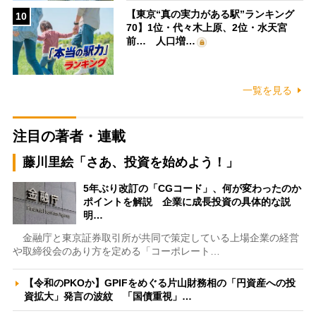
【東京“真の実力がある駅”ランキング
10
70】1位・代々木上原、2位・水天宮
前… 人口増…
一覧を見る
注目の著者・連載
藤川里絵「さあ、投資を始めよう！」
5年ぶり改訂の「CGコード」、何が変わったのか
ポイントを解説 企業に成長投資の具体的な説
明…
金融庁と東京証券取引所が共同で策定している上場企業の経営
や取締役会のあり方を定める「コーポレート…
【令和のPKOか】GPIFをめぐる片山財務相の「円資産への投
資拡大」発言の波紋 「国債重視」…