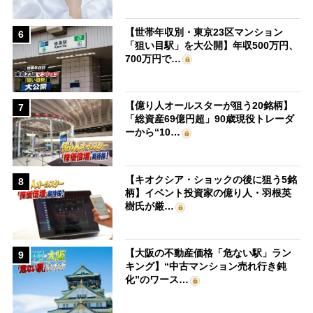
【世帯年収別・東京23区マンション
6
「狙い目駅」を大公開】年収500万円、
700万円で…
【億り人オールスターが狙う20銘柄】
7
「総資産69億円超」90歳現役トレーダ
ーから“10…
【キオクシア・ショックの後に狙う5銘
8
柄】イベント投資家の億り人・羽根英
樹氏が厳…
【大阪の不動産価格「危ない駅」ラン
9
キング】“中古マンション売れ行き鈍
化”のワース…