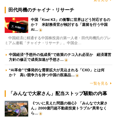
田代尚機のチャイナ・リサーチ
中国「Kimi K3」の衝撃に世界はどう対応するの
か？ 米財務長官が検討する「蒸留を行う中国
AI…
中国経済に精通する中国株投資の第一人者・田代尚機氏のプレ
ミアム連載「チャイナ・リサーチ」。中国企…
中国経済“予想外の低成長”で政策のテコ入れ必至か 経済運営
方針の修正で成長加速が予想さ…
“AI革命”で爆発的な需要拡大が見込まれる「CXO」とは何
か？ 高い競争力を持つ中国の医薬品…
一覧を見る
「みんなで大家さん」配当ストップ騒動の内幕
《ついに見えた問題の核心》「みんなで大家さ
ん」2000億円超不動産投資トラブル“異常なく
ら…