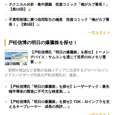
テクニカル分析・集中講義 投資コミック「俺がカブ番長！」
【第10回】
不透明相場に勝つ信用取引の極意 投資コミック「俺がカブ番
長！」【第9回】
一覧を見る
戸松信博の明日の爆騰株を探せ！
【戸松信博氏「明日の爆騰株」を探せ】トーメン
デバイス：サムスンを通じて世界のAIメモリ需
要…
新聞や雑誌など多数の金融メディアに出演するグローバルリン
クアドバイザーズ代表の戸松信博氏が、最新…
【戸松信博氏「明日の爆騰株」を探せ】レーザーテック：最先
端半導体の製造に不可欠な検査装…
【戸松信博氏「明日の爆騰株」を探せ】TDK：AIインフラを支
えるキープレーヤー 成長の再評…
一覧を見る