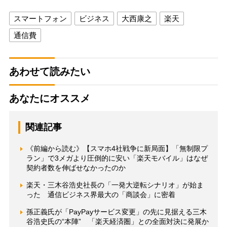
スマートフォン
ビジネス
大西康之
楽天
通信費
あわせて読みたい
あなたにオススメ
関連記事
《前編から読む》【スマホ4社戦争に新局面】「無制限プ
ラン」で3メガより圧倒的に安い「楽天モバイル」はなぜ
契約者数を伸ばせなかったのか
楽天・三木谷浩史社長の「一発大逆転シナリオ」が始ま
った 通信ビジネス界最大の「商談会」に密着
孫正義氏が「PayPayサービス変更」の先に見据える三木
谷浩史氏の“本陣” 「楽天経済圏」との全面対決に発展か