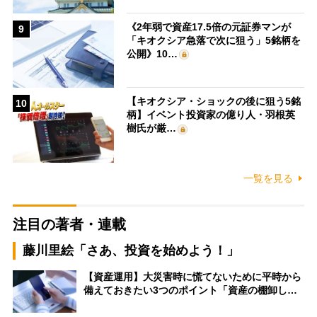
《2年弱で資産17.5倍の元証券マンが
9
「キオクシア急落で次に狙う」5銘柄を
公開》10…
【キオクシア・ショックの後に狙う5銘
10
柄】イベント投資家の億り人・羽根英
樹氏が厳…
一覧を見る
注目の著者・連載
藤川里絵「さあ、投資を始めよう！」
【資産運用】大災害時に慌てないために平時から
備えておきたい3つのポイント「資産の棚卸し…