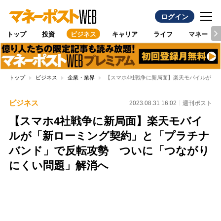
ログイン
トップ
投資
ビジネス
キャリア
ライフ
マネー
トップ
ビジネス
企業・業界
【スマホ4社戦争に新局面】楽天モバイルが「
ビジネス
2023.08.31 16:02
週刊ポスト
【スマホ4社戦争に新局面】楽天モバイ
ルが「新ローミング契約」と「プラチナ
バンド」で反転攻勢 ついに「つながり
にくい問題」解消へ
Loaded
:
100.00%
/
Unmute