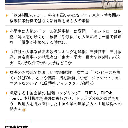
「約5時間かかるし、料金も高いのになぜ？」東京～博多間の
移動に飛行機ではなく新幹線を選ぶ人の事情
小学生に人気の「シール流通事情」に変調 「ボンドロ」は依
然品薄状態が続くが、模倣品や類似品が大量流通し一部で値崩
れ 「選別が本格化する時代に」
《商社の大学別就職者数ランキングを解剖》三菱商事、三井物
産、住友商事への就職者は「東大・早大・慶大で約6割」の現
実 3大学以外で強い大学はどこか
猛暑のお葬式で悩ましい“喪服問題” 女性は「ワンピースを着
ていけばOK」という俗説に潜む誤解、なぜ「ジャケット」が
マストなのか？《1級葬祭ディレクターが解説》
急増する中国企業の“国籍ロンダリング” SHEIN、TikTok、
Temu…本社機能を海外に移転させ、トランプ関税の回避を狙
う 現地人を隠れ蓑にした中国企業の農業参入・土地取得への
懸念も