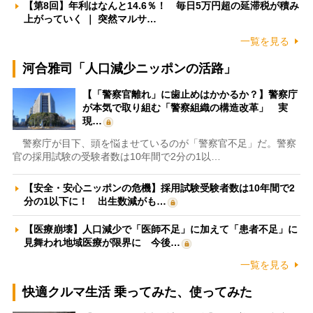
【第8回】年利はなんと14.6％！ 毎日5万円超の延滞税が積み
上がっていく ｜ 突然マルサ…
一覧を見る
河合雅司「人口減少ニッポンの活路」
【「警察官離れ」に歯止めはかかるか？】警察庁
が本気で取り組む「警察組織の構造改革」 実
現…
警察庁が目下、頭を悩ませているのが「警察官不足」だ。警察
官の採用試験の受験者数は10年間で2分の1以…
【安全・安心ニッポンの危機】採用試験受験者数は10年間で2
分の1以下に！ 出生数減がも…
【医療崩壊】人口減少で「医師不足」に加えて「患者不足」に
見舞われ地域医療が限界に 今後…
一覧を見る
快適クルマ生活 乗ってみた、使ってみた