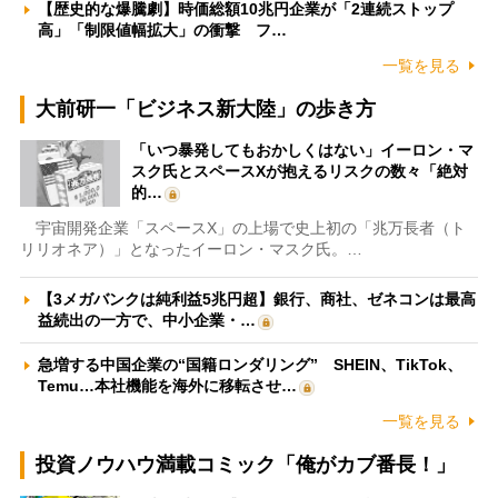
【歴史的な爆騰劇】時価総額10兆円企業が「2連続ストップ
高」「制限値幅拡大」の衝撃 フ…
一覧を見る
大前研一「ビジネス新大陸」の歩き方
「いつ暴発してもおかしくはない」イーロン・マ
スク氏とスペースXが抱えるリスクの数々「絶対
的…
宇宙開発企業「スペースX」の上場で史上初の「兆万長者（ト
リリオネア）」となったイーロン・マスク氏。…
【3メガバンクは純利益5兆円超】銀行、商社、ゼネコンは最高
益続出の一方で、中小企業・…
急増する中国企業の“国籍ロンダリング” SHEIN、TikTok、
Temu…本社機能を海外に移転させ…
一覧を見る
投資ノウハウ満載コミック「俺がカブ番長！」