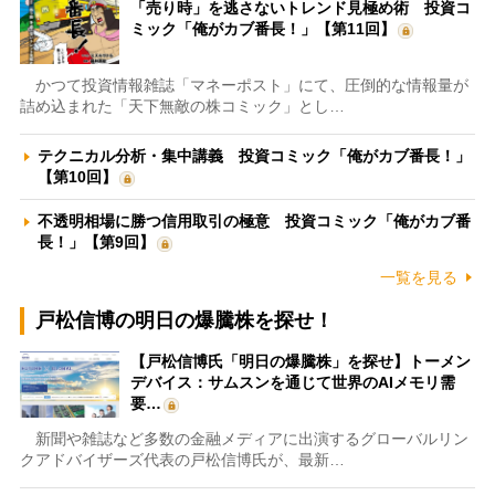
「売り時」を逃さないトレンド見極め術 投資コ
ミック「俺がカブ番長！」【第11回】
かつて投資情報雑誌「マネーポスト」にて、圧倒的な情報量が
詰め込まれた「天下無敵の株コミック」とし…
テクニカル分析・集中講義 投資コミック「俺がカブ番長！」
【第10回】
不透明相場に勝つ信用取引の極意 投資コミック「俺がカブ番
長！」【第9回】
一覧を見る
戸松信博の明日の爆騰株を探せ！
【戸松信博氏「明日の爆騰株」を探せ】トーメン
デバイス：サムスンを通じて世界のAIメモリ需
要…
新聞や雑誌など多数の金融メディアに出演するグローバルリン
クアドバイザーズ代表の戸松信博氏が、最新…