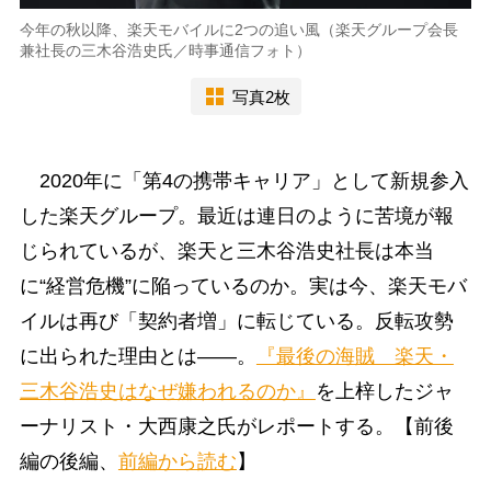
今年の秋以降、楽天モバイルに2つの追い風（楽天グループ会長
兼社長の三木谷浩史氏／時事通信フォト）
写真2枚
2020年に「第4の携帯キャリア」として新規参入
した楽天グループ。最近は連日のように苦境が報
じられているが、楽天と三木谷浩史社長は本当
に“経営危機”に陥っているのか。実は今、楽天モバ
イルは再び「契約者増」に転じている。反転攻勢
に出られた理由とは――。
『最後の海賊 楽天・
三木谷浩史はなぜ嫌われるのか』
を上梓したジャ
ーナリスト・大西康之氏がレポートする。【前後
編の後編、
前編から読む
】