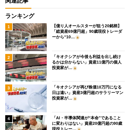
関連記事
ランキング
【億り人オールスターが狙う20銘柄】
1
「総資産69億円超」90歳現役トレーダ
ーから“10…
「キオクシアが今後も利益を出し続け
2
るかは分からない」資産11億円の個人
投資家が…
「キオクシアが再び株価10万円になる
3
日は遠い」資産3億円超のサラリーマン
投資家が…
「AI・半導体関連が“本命”であること
4
に変わりはない」資産20億円超の90歳
現役トレー…