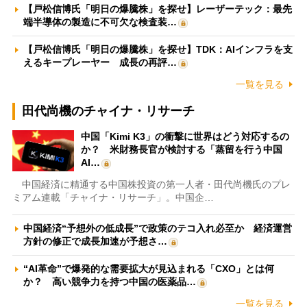
【戸松信博氏「明日の爆騰株」を探せ】レーザーテック：最先
端半導体の製造に不可欠な検査装…
【戸松信博氏「明日の爆騰株」を探せ】TDK：AIインフラを支
えるキープレーヤー 成長の再評…
一覧を見る
田代尚機のチャイナ・リサーチ
中国「Kimi K3」の衝撃に世界はどう対応するの
か？ 米財務長官が検討する「蒸留を行う中国
AI…
中国経済に精通する中国株投資の第一人者・田代尚機氏のプレ
ミアム連載「チャイナ・リサーチ」。中国企…
中国経済“予想外の低成長”で政策のテコ入れ必至か 経済運営
方針の修正で成長加速が予想さ…
“AI革命”で爆発的な需要拡大が見込まれる「CXO」とは何
か？ 高い競争力を持つ中国の医薬品…
一覧を見る