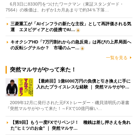
6月3日に8330円をつけたワークマン（東証スタンダード・
7564）の株価は、わずか1カ月あまりで約34％下落…
三菱重工が「AIインフラの新たな主役」として再評価される気
運 エヌビディアとの提携でAI…
キオクシアHD「7万円割れからの急反発」は再びの上昇局面へ
の反転シグナルか？ 市場のムー…
一覧を見る
突然マルサがやって来た！
【最終回】1億6000万円の負債と引き換えに手に
入れたプライスレスな経験 ｜ 突然マルサがや…
2009年12月に発行された元FXトレーダー・磯貝清明氏の著書
『突然マルサがやって来た！～FXで10億円稼い…
【第9回】もう一度FXでリベンジ！ 種銭は差し押さえを免れ
た”ヒミツのお金” ｜ 突然マルサ…