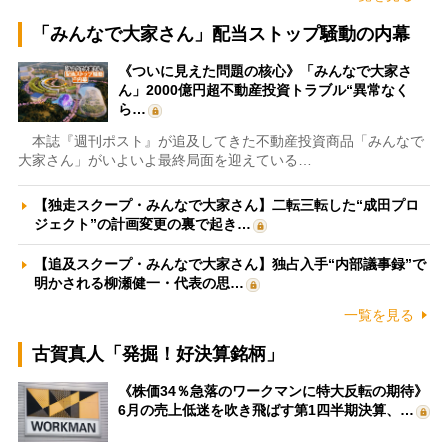
「みんなで大家さん」配当ストップ騒動の内幕
《ついに見えた問題の核心》「みんなで大家さ
ん」2000億円超不動産投資トラブル“異常なく
ら…
本誌『週刊ポスト』が追及してきた不動産投資商品「みんなで
大家さん」がいよいよ最終局面を迎えている…
【独走スクープ・みんなで大家さん】二転三転した“成田プロ
ジェクト”の計画変更の裏で起き…
【追及スクープ・みんなで大家さん】独占入手“内部議事録”で
明かされる柳瀬健一・代表の思…
一覧を見る
古賀真人「発掘！好決算銘柄」
《株価34％急落のワークマンに特大反転の期待》
6月の売上低迷を吹き飛ばす第1四半期決算、…