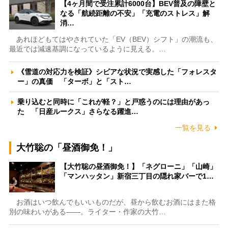
【4ヶ月間で受注累計6000台】BEV普及の障壁と
なる「航続距離の不安」「充電のストレス」解
消…
あれほどもてはやされていた「EV（BEV）シフト」の潮流も、
最近では減速基調になっているように見える。…
《雪道の対応力を検証》シビアな状況で実感した「フォレスタ
ー」の真価 「ターボ」と「スト…
乗り込むと同時に「これが軽？」と戸惑うのには理由があっ
た 「日産ルークス」さらなる躍進…
一覧を見る
大竹聡の「昼酒御免！」
【大竹聡の昼酒御免！】「ネグローニ」「山崎」
「マンハッタン」新宿三丁目の隠れ家バーで1…
お酒はいつ飲んでもいいものだが、昼から飲むお酒にはまた格
別の味わいがある――。ライター・作家の大竹…