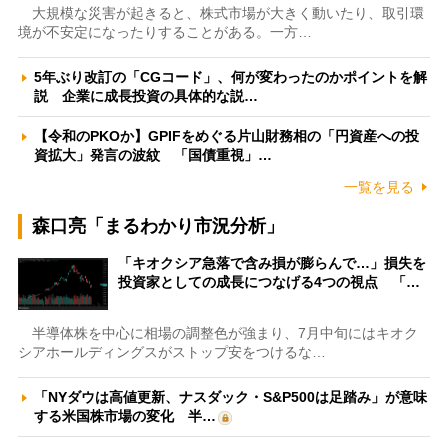
大規模な災害が起きると、株式市場が大きく動いたり、取引環
境が不安定になったりすることがある。一方…
5年ぶり改訂の「CGコード」、何が変わったのかポイントを解
説 企業に成長投資の具体的な説…
【令和のPKOか】GPIFをめぐる片山財務相の「円資産への投
資拡大」発言の波紋 「国債重視」…
一覧を見る
森口亮「まるわかり市況分析」
「キオクシア急落で含み損が膨らんで…」損失を
投資家としての成長につなげる4つの視点 「…
半導体株を中心に相場の調整色が強まり、7月中旬にはキオク
シアホールディングスがストップ安をつけるな…
「NYダウは高値更新、ナスダック・S&P500は足踏み」が意味
する米国株市場の変化 半…