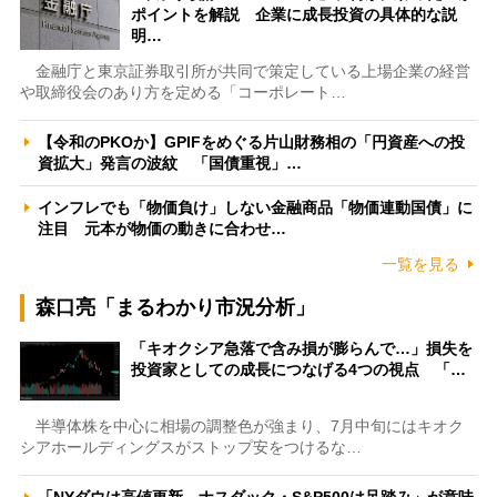
ポイントを解説 企業に成長投資の具体的な説
明…
金融庁と東京証券取引所が共同で策定している上場企業の経営
や取締役会のあり方を定める「コーポレート…
【令和のPKOか】GPIFをめぐる片山財務相の「円資産への投
資拡大」発言の波紋 「国債重視」…
インフレでも「物価負け」しない金融商品「物価連動国債」に
注目 元本が物価の動きに合わせ…
一覧を見る
森口亮「まるわかり市況分析」
「キオクシア急落で含み損が膨らんで…」損失を
投資家としての成長につなげる4つの視点 「…
半導体株を中心に相場の調整色が強まり、7月中旬にはキオク
シアホールディングスがストップ安をつけるな…
「NYダウは高値更新、ナスダック・S&P500は足踏み」が意味