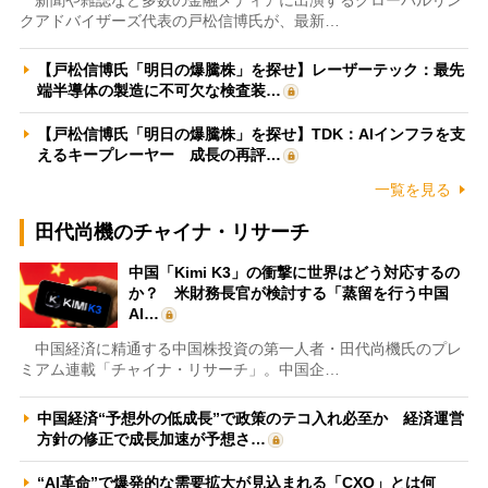
クアドバイザーズ代表の戸松信博氏が、最新…
【戸松信博氏「明日の爆騰株」を探せ】レーザーテック：最先
端半導体の製造に不可欠な検査装…
【戸松信博氏「明日の爆騰株」を探せ】TDK：AIインフラを支
えるキープレーヤー 成長の再評…
一覧を見る
田代尚機のチャイナ・リサーチ
中国「Kimi K3」の衝撃に世界はどう対応するの
か？ 米財務長官が検討する「蒸留を行う中国
AI…
中国経済に精通する中国株投資の第一人者・田代尚機氏のプレ
ミアム連載「チャイナ・リサーチ」。中国企…
中国経済“予想外の低成長”で政策のテコ入れ必至か 経済運営
方針の修正で成長加速が予想さ…
“AI革命”で爆発的な需要拡大が見込まれる「CXO」とは何