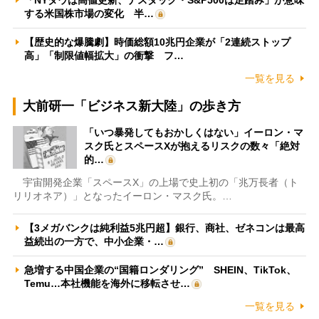
する米国株市場の変化 半…
【歴史的な爆騰劇】時価総額10兆円企業が「2連続ストップ
高」「制限値幅拡大」の衝撃 フ…
一覧を見る
大前研一「ビジネス新大陸」の歩き方
「いつ暴発してもおかしくはない」イーロン・マ
スク氏とスペースXが抱えるリスクの数々「絶対
的…
宇宙開発企業「スペースX」の上場で史上初の「兆万長者（ト
リリオネア）」となったイーロン・マスク氏。…
【3メガバンクは純利益5兆円超】銀行、商社、ゼネコンは最高
益続出の一方で、中小企業・…
急増する中国企業の“国籍ロンダリング” SHEIN、TikTok、
Temu…本社機能を海外に移転させ…
一覧を見る