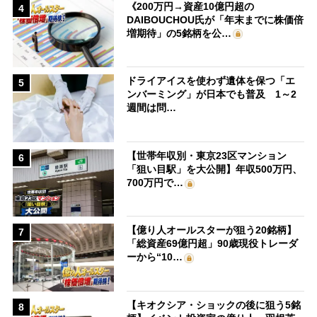
《200万円→資産10億円超の
4
DAIBOUCHOU氏が「年末までに株価倍
増期待」の5銘柄を公…
ドライアイスを使わず遺体を保つ「エ
5
ンバーミング」が日本でも普及 1～2
週間は問…
【世帯年収別・東京23区マンション
6
「狙い目駅」を大公開】年収500万円、
700万円で…
【億り人オールスターが狙う20銘柄】
7
「総資産69億円超」90歳現役トレーダ
ーから“10…
【キオクシア・ショックの後に狙う5銘
8