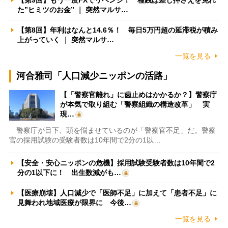
た”ヒミツのお金” ｜ 突然マルサ…
【第8回】年利はなんと14.6％！ 毎日5万円超の延滞税が積み
上がっていく ｜ 突然マルサ…
一覧を見る
河合雅司「人口減少ニッポンの活路」
【「警察官離れ」に歯止めはかかるか？】警察庁
が本気で取り組む「警察組織の構造改革」 実
現…
警察庁が目下、頭を悩ませているのが「警察官不足」だ。警察
官の採用試験の受験者数は10年間で2分の1以…
【安全・安心ニッポンの危機】採用試験受験者数は10年間で2
分の1以下に！ 出生数減がも…
【医療崩壊】人口減少で「医師不足」に加えて「患者不足」に
見舞われ地域医療が限界に 今後…
一覧を見る