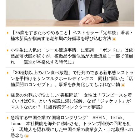
【75歳をすぎたらやめること】ベストセラー『定年後』著者・
楠木新氏が指南する老年期の好循環を呼び込む方法
小学生に人気の「シール流通事情」に変調 「ボンドロ」は依
然品薄状態が続くが、模倣品や類似品が大量流通し一部で値崩
れ 「選別が本格化する時代に」
「30種類以上のパン食べ放題」で行列のできる新形態レストラ
ンを手掛けるサンマルクホールディングス 同社に聞いた「店
舗展開のコンセプト」、事業を多角化してもぶれない軸
猛暑のお葬式で悩ましい“喪服問題” 女性は「ワンピースを着
ていけばOK」という俗説に潜む誤解、なぜ「ジャケット」が
マストなのか？《1級葬祭ディレクターが解説》
急増する中国企業の“国籍ロンダリング” SHEIN、TikTok、
Temu…本社機能を海外に移転させ、トランプ関税の回避を狙
う 現地人を隠れ蓑にした中国企業の農業参入・土地取得への
懸念も