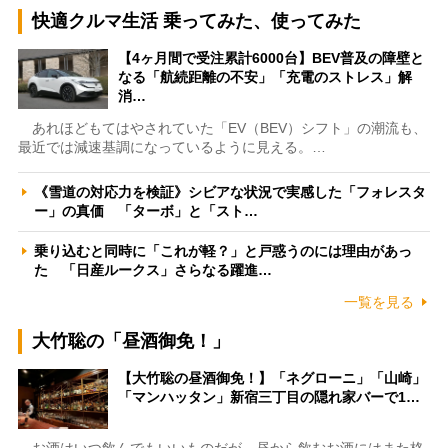
快適クルマ生活 乗ってみた、使ってみた
【4ヶ月間で受注累計6000台】BEV普及の障壁と
なる「航続距離の不安」「充電のストレス」解
消…
あれほどもてはやされていた「EV（BEV）シフト」の潮流も、
最近では減速基調になっているように見える。…
《雪道の対応力を検証》シビアな状況で実感した「フォレスタ
ー」の真価 「ターボ」と「スト…
乗り込むと同時に「これが軽？」と戸惑うのには理由があっ
た 「日産ルークス」さらなる躍進…
一覧を見る
大竹聡の「昼酒御免！」
【大竹聡の昼酒御免！】「ネグローニ」「山崎」
「マンハッタン」新宿三丁目の隠れ家バーで1…
お酒はいつ飲んでもいいものだが、昼から飲むお酒にはまた格