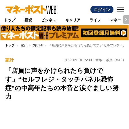
ログイン
トップ
投資
ビジネス
キャリア
ライフ
マネー
トップ
家計
買い物
「店員に声をかけられたら負けです」“セルフレジ・タッ
家計
2023.09.10 15:00
マネーポストWEB
「店員に声をかけられたら負けで
す」“セルフレジ・タッチパネル恐怖
症”の中高年たちの本音と涙ぐましい努
力
Loaded
:
96.70%
/
Unmute