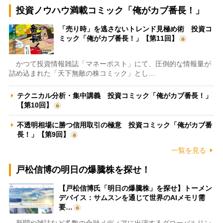
投資ノウハウ満載コミック「俺がカブ番長！」
「売り時」を逃さないトレンド見極め術 投資コ
ミック「俺がカブ番長！」【第11回】
かつて投資情報雑誌「マネーポスト」にて、圧倒的な情報量が
詰め込まれた「天下無敵の株コミック」とし…
テクニカル分析・集中講義 投資コミック「俺がカブ番長！」
【第10回】
不透明相場に勝つ信用取引の極意 投資コミック「俺がカブ番
長！」【第9回】
一覧を見る
戸松信博の明日の爆騰株を探せ！
【戸松信博氏「明日の爆騰株」を探せ】トーメン
デバイス：サムスンを通じて世界のAIメモリ需
要…
新聞や雑誌など多数の金融メディアに出演するグローバルリン