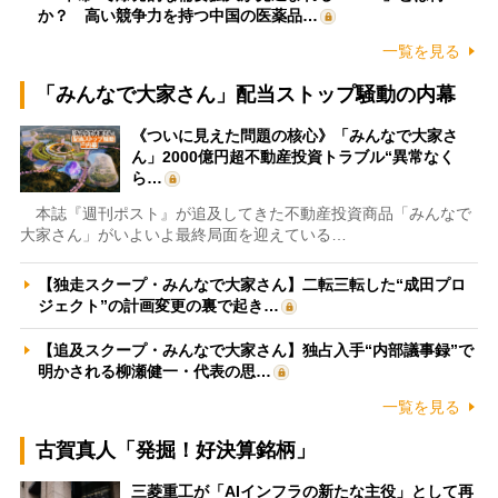
か？ 高い競争力を持つ中国の医薬品…
一覧を見る
「みんなで大家さん」配当ストップ騒動の内幕
《ついに見えた問題の核心》「みんなで大家さ
ん」2000億円超不動産投資トラブル“異常なく
ら…
本誌『週刊ポスト』が追及してきた不動産投資商品「みんなで
大家さん」がいよいよ最終局面を迎えている…
【独走スクープ・みんなで大家さん】二転三転した“成田プロ
ジェクト”の計画変更の裏で起き…
【追及スクープ・みんなで大家さん】独占入手“内部議事録”で
明かされる柳瀬健一・代表の思…
一覧を見る
古賀真人「発掘！好決算銘柄」
三菱重工が「AIインフラの新たな主役」として再