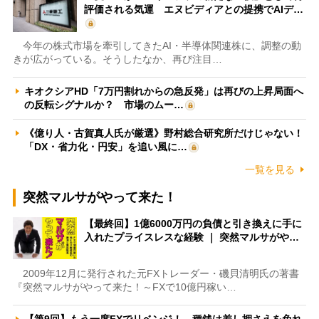
評価される気運 エヌビディアとの提携でAIデ…
今年の株式市場を牽引してきたAI・半導体関連株に、調整の動
きが広がっている。そうしたなか、再び注目…
キオクシアHD「7万円割れからの急反発」は再びの上昇局面へ
の反転シグナルか？ 市場のムー…
《億り人・古賀真人氏が厳選》野村総合研究所だけじゃない！
「DX・省力化・円安」を追い風に…
一覧を見る
突然マルサがやって来た！
【最終回】1億6000万円の負債と引き換えに手に
入れたプライスレスな経験 ｜ 突然マルサがや…
2009年12月に発行された元FXトレーダー・磯貝清明氏の著書
『突然マルサがやって来た！～FXで10億円稼い…
【第9回】もう一度FXでリベンジ！ 種銭は差し押さえを免れ