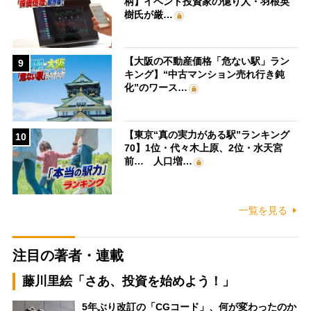
柄】イベント投資家の億り人・羽根英
樹氏が厳…
【大阪の不動産価格「危ない駅」ラン
9
キング】“中古マンション売れ行き鈍
化”のワース…
【東京“真の実力がある駅”ランキング
10
70】1位・代々木上原、2位・水天宮
前… 人口増…
一覧を見る
注目の著者・連載
藤川里絵「さあ、投資を始めよう！」
5年ぶり改訂の「CGコード」、何が変わったのか