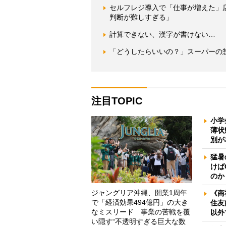
セルフレジ導入で「仕事が増えた」
判断が難しすぎる」
計算できない、漢字が書けない… 
「どうしたらいいの？」スーパーの
注目TOPIC
小学
薄状
別が
猛暑
けば
のか
ジャングリア沖縄、開業1周年
《商
で「経済効果494億円」の大き
住友
なミスリード 事業の苦戦を覆
以外
い隠す“不透明すぎる巨大な数