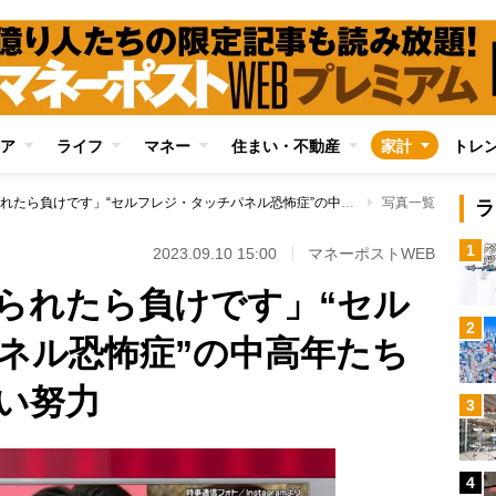
ア
ライフ
マネー
住まい・不動産
家計
トレ
「店員に声をかけられたら負けです」“セルフレジ・タッチパネル恐怖症”の中高年たちの本音と涙ぐましい努力
写真一覧
ラ
1
2023.09.10 15:00
マネーポストWEB
られたら負けです」“セル
2
ネル恐怖症”の中高年たち
い努力
3
4