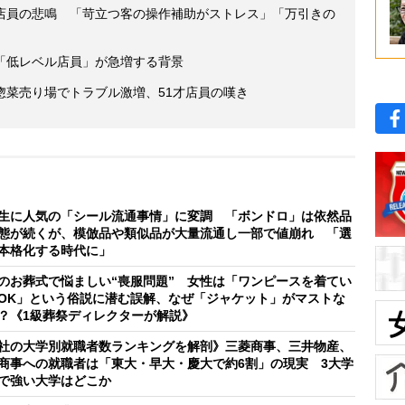
店員の悲鳴 「苛立つ客の操作補助がストレス」「万引きの
「低レベル店員」が急増する背景
惣菜売り場でトラブル激増、51才店員の嘆き
生に人気の「シール流通事情」に変調 「ボンドロ」は依然品
態が続くが、模倣品や類似品が大量流通し一部で値崩れ 「選
本格化する時代に」
のお葬式で悩ましい“喪服問題” 女性は「ワンピースを着てい
OK」という俗説に潜む誤解、なぜ「ジャケット」がマストな
？《1級葬祭ディレクターが解説》
社の大学別就職者数ランキングを解剖》三菱商事、三井物産、
商事への就職者は「東大・早大・慶大で約6割」の現実 3大学
で強い大学はどこか