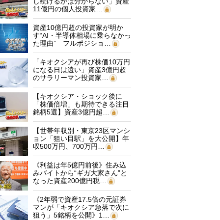
し続けるかは分からない」資産
11億円の個人投資家…
資産10億円超の投資家が明か
す“AI・半導体相場に乗らなかっ
た理由” フルポジショ…
「キオクシアが再び株価10万円
になる日は遠い」資産3億円超
のサラリーマン投資家…
【キオクシア・ショック後に
「株価倍増」も期待できる注目
銘柄5選】資産3億円超…
【世帯年収別・東京23区マンシ
ョン「狙い目駅」を大公開】年
収500万円、700万円…
《利益は年5億円前後》住み込
みバイトから“ギガ大家さん”と
なった資産200億円税…
《2年弱で資産17.5倍の元証券
マンが「キオクシア急落で次に
狙う」5銘柄を公開》1…