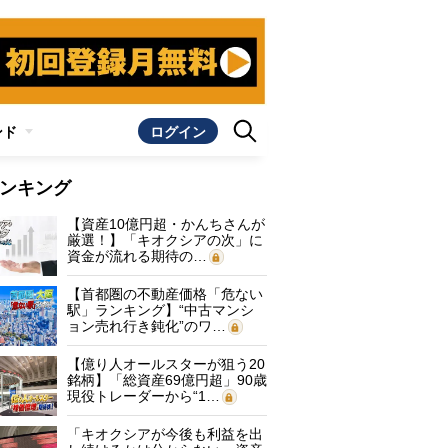
ンド
ログイン
ンキング
【資産10億円超・かんちさんが
厳選！】「キオクシアの次」に
資金が流れる期待の…
【首都圏の不動産価格「危ない
駅」ランキング】“中古マンシ
ョン売れ行き鈍化”のワ…
【億り人オールスターが狙う20
銘柄】「総資産69億円超」90歳
現役トレーダーから“1…
「キオクシアが今後も利益を出