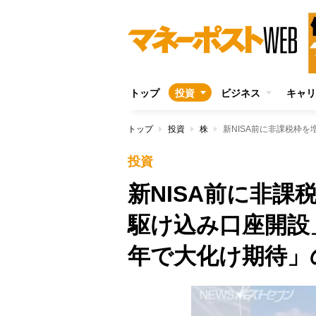
トップ
投資
ビジネス
キャリ
トップ
投資
株
投資
新NISA前に非課
駆け込み口座開設
年で大化け期待」