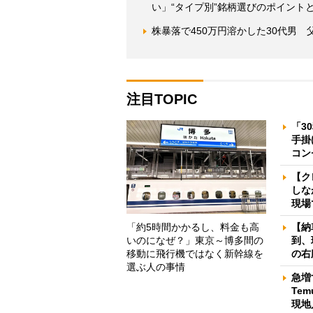
い」“タイプ別”銘柄選びのポイントと
株暴落で450万円溶かした30代男
注目TOPIC
「3
手掛
コン
【ク
しな
現場
「約5時間かかるし、料金も高
【納
いのになぜ？」東京～博多間の
到、
移動に飛行機ではなく新幹線を
の右
選ぶ人の事情
急増
Te
現地