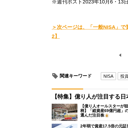
※週刊ポスト2023年10月6・13
＞次ページは、「一般NISA」
2】
関連キーワード
NISA
投
【特集】億り人が注目する日
【億り人オールスターが狙
柄】「総資産69億円超」の
選んだ注目株
2年弱で資産17.5倍の元