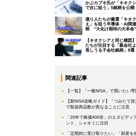
かぶカブキ氏が「キオク
で次に狙う」5銘柄を公開
億り人たちが厳選「キオ
え」を狙う半導体・AI関連
柄 “大化け期待の大本命
【キオクシアと同じ構図
たちが注目する「親会社
長しうる子会社銘柄」9選
関連記事
【一覧】「一般NISA」で買いたい
【新NISA攻略ガイド】「つみたて
で取扱商品数が異なることに注意
「20年で株価400倍」のエヌビデ
ント、シャオミに注目
「定期的に受け取りたい」「財産を