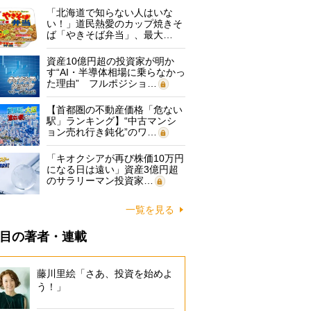
「北海道で知らない人はいな
い！」道民熱愛のカップ焼きそ
ば「やきそば弁当」、最大…
資産10億円超の投資家が明か
す“AI・半導体相場に乗らなかっ
た理由” フルポジショ…
【首都圏の不動産価格「危ない
駅」ランキング】“中古マンシ
ョン売れ行き鈍化”のワ…
「キオクシアが再び株価10万円
になる日は遠い」資産3億円超
のサラリーマン投資家…
一覧を見る
目の著者・連載
藤川里絵「さあ、投資を始めよ
う！」