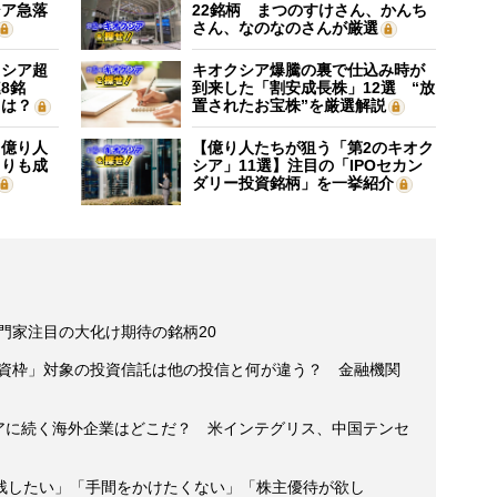
シア急落
22銘柄 まつのすけさん、かんち
さん、なのなのさんが厳選
クシア超
キオクシア爆騰の裏で仕込み時が
8銘
到来した「割安成長株」12選 “放
”は？
置されたお宝株”を厳選解説
】億り人
【億り人たちが狙う「第2のキオク
よりも成
シア」11選】注目の「IPOセカン
ダリー投資銘柄」を一挙紹介
専門家注目の大化け期待の銘柄20
投資枠」対象の投資信託は他の投信と何が違う？ 金融機関
ィアに続く海外企業はどこだ？ 米インテグリス、中国テンセ
残したい」「手間をかけたくない」「株主優待が欲し