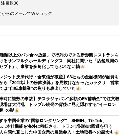
注目株30
 父からのメールでWショック
0種類以上のパン食べ放題」で行列のできる新形態レストランを
けるサンマルクホールディングス 同社に聞いた「店舗展開の
セプト」、事業を多角化してもぶれない軸
レジット決済代行・全東信が破産】63社もの金融機関が融資を
がら「20年以上の粉飾決算」を見抜けなかったカラクリ 営業
では“自転車操業”の焦りも表出していた
車時に複数の事故】テスラジャパン“多額のEV補助金”で注文殺
現場は大混乱 トラブル続発の背後に見え隠れする“イーロン
腕”の影
する中国企業の“国籍ロンダリング” SHEIN、TikTok、
mu…本社機能を海外に移転させ、トランプ関税の回避を狙う
人を隠れ蓑にした中国企業の農業参入・土地取得への懸念も