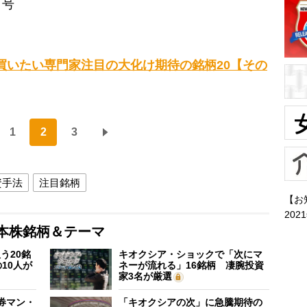
日号
で買いたい専門家注目の大化け期待の銘柄20【その
1
2
3
資手法
注目銘柄
【お
202
本株銘柄＆テーマ
う20銘
キオクシア・ショックで「次にマ
10人が
ネーが流れる」16銘柄 凄腕投資
家3名が厳選
証券マン・
「キオクシアの次」に急騰期待の