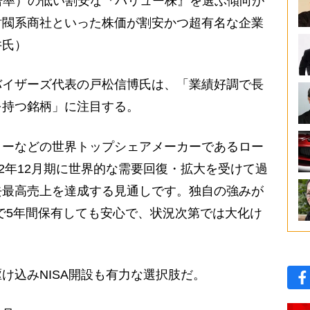
倍率）の低い割安な『バリュー株』を選ぶ傾向が
財閥系商社といった株価が割安かつ超有名な企業
井氏）
イザーズ代表の戸松信博氏は、「業績好調で長
を持つ銘柄」に注目する。
ターなどの世界トップシェアメーカーであるロー
22年12月期に世界的な需要回復・拡大を受けて過
去最高売上を達成する見通しです。独自の強みが
Aで5年間保有しても安心で、状況次第では大化け
込みNISA開設も有力な選択肢だ。