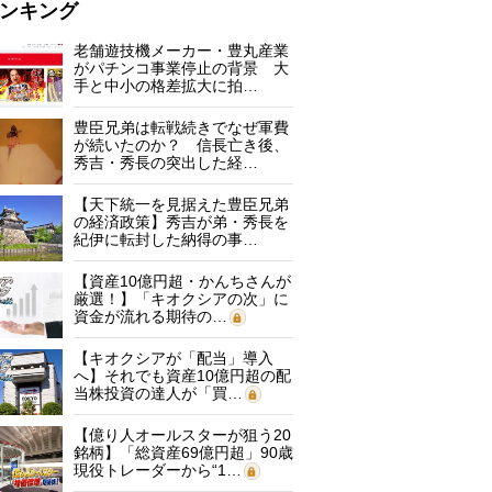
ンキング
老舗遊技機メーカー・豊丸産業
がパチンコ事業停止の背景 大
手と中小の格差拡大に拍…
豊臣兄弟は転戦続きでなぜ軍費
が続いたのか？ 信長亡き後、
秀吉・秀長の突出した経…
【天下統一を見据えた豊臣兄弟
の経済政策】秀吉が弟・秀長を
紀伊に転封した納得の事…
【資産10億円超・かんちさんが
厳選！】「キオクシアの次」に
資金が流れる期待の…
【キオクシアが「配当」導入
へ】それでも資産10億円超の配
当株投資の達人が「買…
【億り人オールスターが狙う20
銘柄】「総資産69億円超」90歳
現役トレーダーから“1…