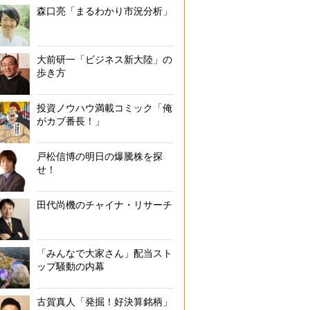
森口亮「まるわかり市況分析」
大前研一「ビジネス新大陸」の
歩き方
投資ノウハウ満載コミック「俺
がカブ番長！」
戸松信博の明日の爆騰株を探
せ！
田代尚機のチャイナ・リサーチ
「みんなで大家さん」配当スト
ップ騒動の内幕
古賀真人「発掘！好決算銘柄」