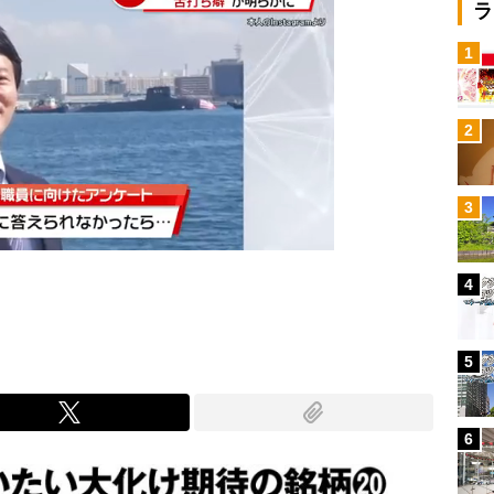
ラ
1
次の動画まで 3
2
キャンセル
3
4
5
6