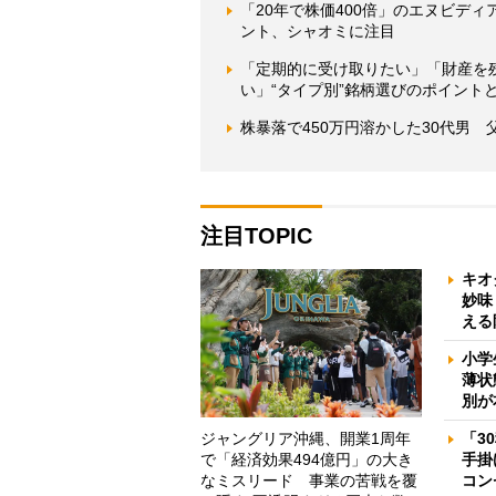
「20年で株価400倍」のエヌビデ
ント、シャオミに注目
「定期的に受け取りたい」「財産を
い」“タイプ別”銘柄選びのポイントと
株暴落で450万円溶かした30代男
注目TOPIC
キオ
妙味
える
小学
薄状
別が
ジャングリア沖縄、開業1周年
「3
で「経済効果494億円」の大き
手掛
なミスリード 事業の苦戦を覆
コン