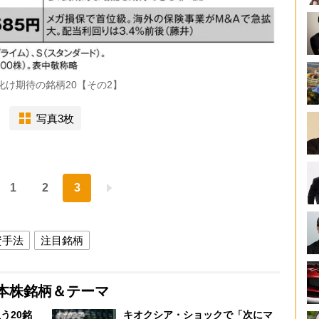
化け期待の銘柄20【その2】
写真3枚
1
2
3
資手法
注目銘柄
本株銘柄＆テーマ
う20銘
キオクシア・ショックで「次にマ