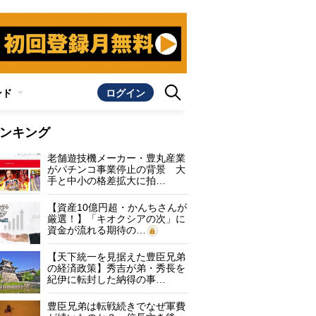
ンド
ログイン
ンキング
老舗遊技機メーカー・豊丸産業
がパチンコ事業停止の背景 大
手と中小の格差拡大に拍…
【資産10億円超・かんちさんが
厳選！】「キオクシアの次」に
資金が流れる期待の…
【天下統一を見据えた豊臣兄弟
の経済政策】秀吉が弟・秀長を
紀伊に転封した納得の事…
豊臣兄弟は転戦続きでなぜ軍費