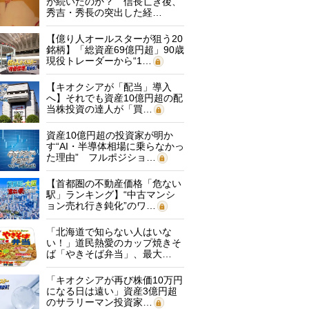
が続いたのか？ 信長亡き後、
秀吉・秀長の突出した経…
【億り人オールスターが狙う20
銘柄】「総資産69億円超」90歳
現役トレーダーから“1…
【キオクシアが「配当」導入
へ】それでも資産10億円超の配
当株投資の達人が「買…
資産10億円超の投資家が明か
す“AI・半導体相場に乗らなかっ
た理由” フルポジショ…
【首都圏の不動産価格「危ない
駅」ランキング】“中古マンシ
ョン売れ行き鈍化”のワ…
「北海道で知らない人はいな
い！」道民熱愛のカップ焼きそ
ば「やきそば弁当」、最大…
「キオクシアが再び株価10万円
になる日は遠い」資産3億円超
のサラリーマン投資家…