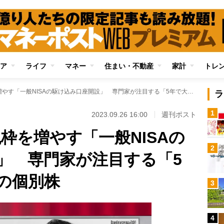
ア
ライフ
マネー
住まい・不動産
家計
トレ
新NISA前に非課税枠を増やす「一般NISAの駆け込み口座開設」 専門家が注目する「5年で大化け期待」の個別株
ラ
1
2023.09.26 16:00
週刊ポスト
税枠を増やす「一般NISAの
2
」 専門家が注目する「5
の個別株
3
4