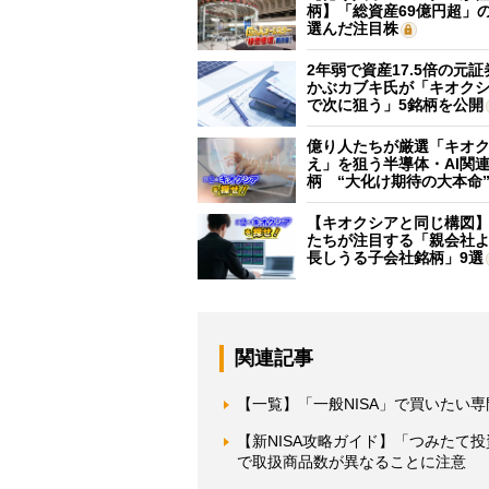
柄】「総資産69億円超」の
選んだ注目株
2年弱で資産17.5倍の元
かぶカブキ氏が「キオク
で次に狙う」5銘柄を公開
億り人たちが厳選「キオ
え」を狙う半導体・AI関連
柄 “大化け期待の大本命
【キオクシアと同じ構図
たちが注目する「親会社
長しうる子会社銘柄」9選
関連記事
【一覧】「一般NISA」で買いたい
【新NISA攻略ガイド】「つみたて
で取扱商品数が異なることに注意