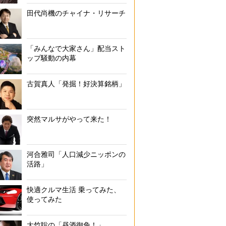
田代尚機のチャイナ・リサーチ
「みんなで大家さん」配当スト
ップ騒動の内幕
古賀真人「発掘！好決算銘柄」
突然マルサがやって来た！
河合雅司「人口減少ニッポンの
活路」
快適クルマ生活 乗ってみた、
使ってみた
大竹聡の「昼酒御免！」