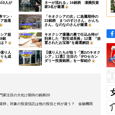
10人が
ネーが流れる」16銘柄 凄腕投資
家3名が厳選
証券マン・
「キオクシアの次」に急騰期待の
シア急落
22銘柄 まつのすけさん、かんち
さん、なのなのさんが厳選
クシア超
キオクシア爆騰の裏で仕込み時が
8銘
到来した「割安成長株」12選 “放
”は？
置されたお宝株”を厳選解説
】億り人
【億り人たちが狙う「第2のキオク
よりも成
シア」11選】注目の「IPOセカン
ダリー投資銘柄」を一挙紹介
専門家注目の大化け期待の銘柄20
投資枠」対象の投資信託は他の投信と何が違う？ 金融機関