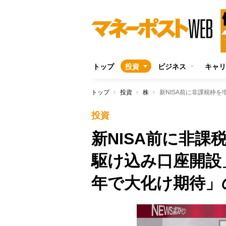
トップ
投資
ビジネス
キャリ
トップ
投資
株
投資
新NISA前に非課
駆け込み口座開設
年で大化け期待」