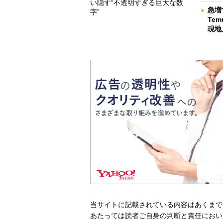
い隠す“不透明すぎる巨大な数
急増
字”
Te
現地
当サイトに記載されている内容はあくまで
あたっては読者ご自身の判断と責任におい