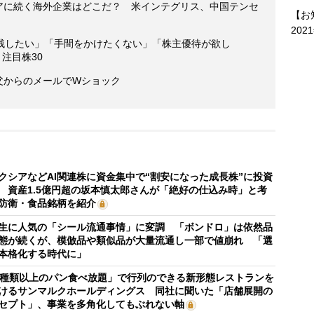
ィアに続く海外企業はどこだ？ 米インテグリス、中国テンセ
【お
202
残したい」「手間をかけたくない」「株主優待が欲し
注目株30
 父からのメールでWショック
クシアなどAI関連株に資金集中で“割安になった成長株”に投資
 資産1.5億円超の坂本慎太郎さんが「絶好の仕込み時」と考
防衛・食品銘柄を紹介
生に人気の「シール流通事情」に変調 「ボンドロ」は依然品
態が続くが、模倣品や類似品が大量流通し一部で値崩れ 「選
本格化する時代に」
0種類以上のパン食べ放題」で行列のできる新形態レストランを
けるサンマルクホールディングス 同社に聞いた「店舗展開の
セプト」、事業を多角化してもぶれない軸