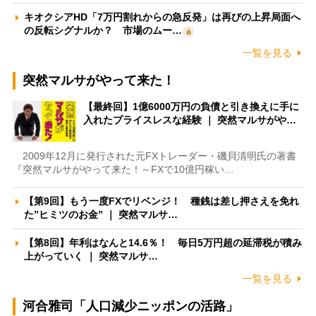
キオクシアHD「7万円割れからの急反発」は再びの上昇局面へ
の反転シグナルか？ 市場のムー…
一覧を見る
突然マルサがやって来た！
【最終回】1億6000万円の負債と引き換えに手に
入れたプライスレスな経験 ｜ 突然マルサがや…
2009年12月に発行された元FXトレーダー・磯貝清明氏の著書
『突然マルサがやって来た！～FXで10億円稼い…
【第9回】もう一度FXでリベンジ！ 種銭は差し押さえを免れ
た”ヒミツのお金” ｜ 突然マルサ…
【第8回】年利はなんと14.6％！ 毎日5万円超の延滞税が積み
上がっていく ｜ 突然マルサ…
一覧を見る
河合雅司「人口減少ニッポンの活路」