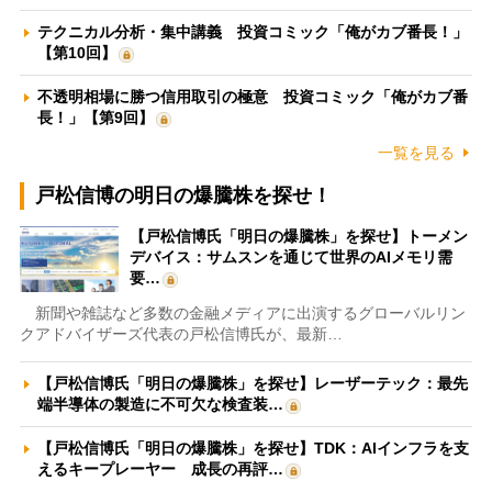
テクニカル分析・集中講義 投資コミック「俺がカブ番長！」
【第10回】
不透明相場に勝つ信用取引の極意 投資コミック「俺がカブ番
長！」【第9回】
一覧を見る
戸松信博の明日の爆騰株を探せ！
【戸松信博氏「明日の爆騰株」を探せ】トーメン
デバイス：サムスンを通じて世界のAIメモリ需
要…
新聞や雑誌など多数の金融メディアに出演するグローバルリン
クアドバイザーズ代表の戸松信博氏が、最新…
【戸松信博氏「明日の爆騰株」を探せ】レーザーテック：最先
端半導体の製造に不可欠な検査装…
【戸松信博氏「明日の爆騰株」を探せ】TDK：AIインフラを支
えるキープレーヤー 成長の再評…