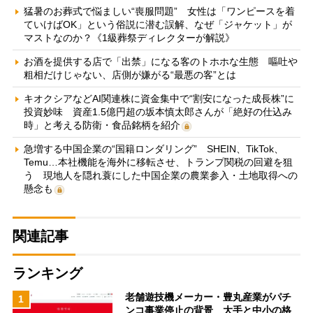
猛暑のお葬式で悩ましい“喪服問題” 女性は「ワンピースを着
ていけばOK」という俗説に潜む誤解、なぜ「ジャケット」が
マストなのか？《1級葬祭ディレクターが解説》
お酒を提供する店で「出禁」になる客のトホホな生態 嘔吐や
粗相だけじゃない、店側が嫌がる“最悪の客”とは
キオクシアなどAI関連株に資金集中で“割安になった成長株”に
投資妙味 資産1.5億円超の坂本慎太郎さんが「絶好の仕込み
時」と考える防衛・食品銘柄を紹介
急増する中国企業の“国籍ロンダリング” SHEIN、TikTok、
Temu…本社機能を海外に移転させ、トランプ関税の回避を狙
う 現地人を隠れ蓑にした中国企業の農業参入・土地取得への
懸念も
関連記事
ランキング
老舗遊技機メーカー・豊丸産業がパチ
1
ンコ事業停止の背景 大手と中小の格