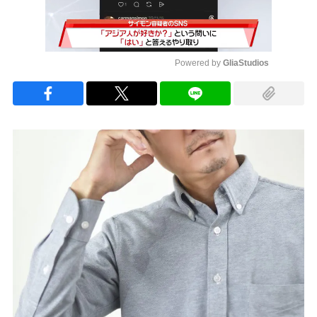
Powered by 
GliaStudios
Mute