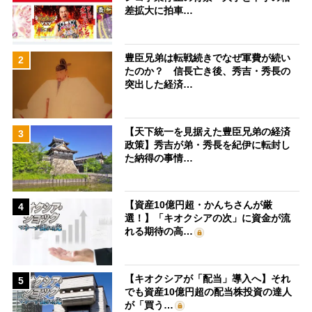
差拡大に拍車…
豊臣兄弟は転戦続きでなぜ軍費が続い
2
たのか？ 信長亡き後、秀吉・秀長の
突出した経済…
【天下統一を見据えた豊臣兄弟の経済
3
政策】秀吉が弟・秀長を紀伊に転封し
た納得の事情…
【資産10億円超・かんちさんが厳
4
選！】「キオクシアの次」に資金が流
れる期待の高…
【キオクシアが「配当」導入へ】それ
5
でも資産10億円超の配当株投資の達人
が「買う…