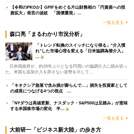
【令和のPKOか】GPIFをめぐる片山財務相の「円資産への投
資拡大」発言の波紋 「国債重視」…
一覧を見る
森口亮「まるわかり市況分析」
「トレンド転換のスイッチになり得る」“介入慣
れ”した市場心理を変える「日米協調為替介入」
…
日米両政府が、約28年ぶりとなる円買いの協調介入に踏み切っ
た。米国も追加介入を辞さない姿勢を示して…
「キオクシア急落で含み損が膨らんで…」損失を投資家として
の成長につなげる4つの視点 …
「NYダウは高値更新、ナスダック・S&P500は足踏み」が意味
する米国株市場の変化 半…
一覧を見る
大前研一「ビジネス新大陸」の歩き方