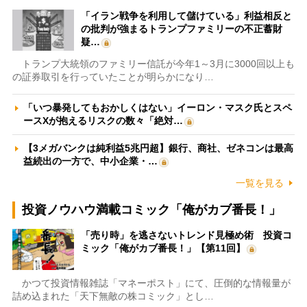
「イラン戦争を利用して儲けている」利益相反と
の批判が強まるトランプファミリーの不正蓄財
疑…
トランプ大統領のファミリー信託が今年1～3月に3000回以上も
の証券取引を行っていたことが明らかになり…
「いつ暴発してもおかしくはない」イーロン・マスク氏とスペ
ースXが抱えるリスクの数々「絶対…
【3メガバンクは純利益5兆円超】銀行、商社、ゼネコンは最高
益続出の一方で、中小企業・…
一覧を見る
投資ノウハウ満載コミック「俺がカブ番長！」
「売り時」を逃さないトレンド見極め術 投資コ
ミック「俺がカブ番長！」【第11回】
かつて投資情報雑誌「マネーポスト」にて、圧倒的な情報量が
詰め込まれた「天下無敵の株コミック」とし…