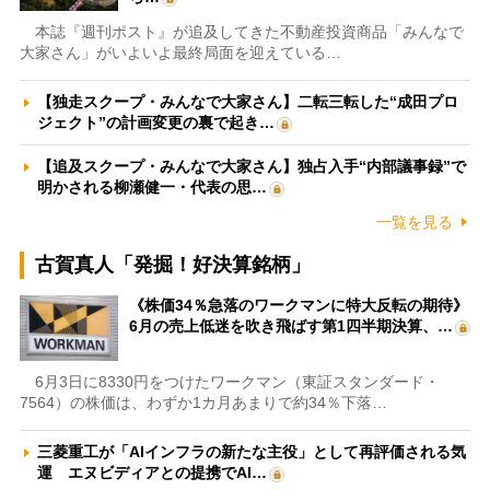
本誌『週刊ポスト』が追及してきた不動産投資商品「みんなで
大家さん」がいよいよ最終局面を迎えている…
【独走スクープ・みんなで大家さん】二転三転した“成田プロ
ジェクト”の計画変更の裏で起き…
【追及スクープ・みんなで大家さん】独占入手“内部議事録”で
明かされる柳瀬健一・代表の思…
一覧を見る
古賀真人「発掘！好決算銘柄」
《株価34％急落のワークマンに特大反転の期待》
6月の売上低迷を吹き飛ばす第1四半期決算、…
6月3日に8330円をつけたワークマン（東証スタンダード・
7564）の株価は、わずか1カ月あまりで約34％下落…
三菱重工が「AIインフラの新たな主役」として再評価される気
運 エヌビディアとの提携でAI…