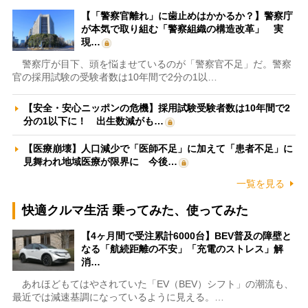
【「警察官離れ」に歯止めはかかるか？】警察庁
が本気で取り組む「警察組織の構造改革」 実
現…
警察庁が目下、頭を悩ませているのが「警察官不足」だ。警察
官の採用試験の受験者数は10年間で2分の1以…
【安全・安心ニッポンの危機】採用試験受験者数は10年間で2
分の1以下に！ 出生数減がも…
【医療崩壊】人口減少で「医師不足」に加えて「患者不足」に
見舞われ地域医療が限界に 今後…
一覧を見る
快適クルマ生活 乗ってみた、使ってみた
【4ヶ月間で受注累計6000台】BEV普及の障壁と
なる「航続距離の不安」「充電のストレス」解
消…
あれほどもてはやされていた「EV（BEV）シフト」の潮流も、
最近では減速基調になっているように見える。…