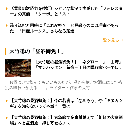
《雪道の対応力を検証》シビアな状況で実感した「フォレスタ
ー」の真価 「ターボ」と「スト…
乗り込むと同時に「これが軽？」と戸惑うのには理由があっ
た 「日産ルークス」さらなる躍進…
一覧を見る
大竹聡の「昼酒御免！」
【大竹聡の昼酒御免！】「ネグローニ」「山崎」
「マンハッタン」新宿三丁目の隠れ家バーで1…
お酒はいつ飲んでもいいものだが、昼から飲むお酒にはまた格
別の味わいがある――。ライター・作家の大竹…
【大竹聡の昼酒御免！】今の若者は「なめろう」や「キヌカツ
ギ」を知らないって本当？ 昔の…
【大竹聡の昼酒御免！】京急線で多摩川越えて「川崎の大衆酒
場」へと昼酒旅 押し寄せるノス…