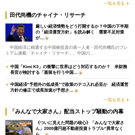
一覧を見る
田代尚機のチャイナ・リサーチ
厳しい経済情勢をどう打開するか？中国の下半期
の「経済運営方針」を読み解く 需要不足対策
が…
中国経済に精通する中国株投資の第一人者・田代尚機氏のプレ
ミアム連載「チャイナ・リサーチ」。中国の…
中国「Kimi K3」の衝撃に世界はどう対応するのか？ 米財務
長官が検討する「蒸留を行う中国…
中国経済“予想外の低成長”で政策のテコ入れ必至か 経済運営
方針の修正で成長加速が予想さ…
一覧を見る
「みんなで大家さん」配当ストップ騒動の内幕
《ついに見えた問題の核心》「みんなで大家さ
ん」2000億円超不動産投資トラブル“異常なく
ら…