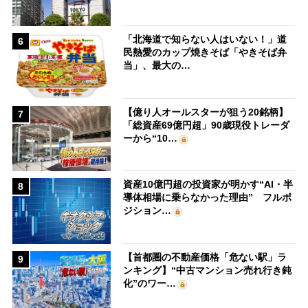
「北海道で知らない人はいない！」道
6
民熱愛のカップ焼きそば「やきそば弁
当」、最大の…
【億り人オールスターが狙う20銘柄】
7
「総資産69億円超」90歳現役トレーダ
ーから“10…
資産10億円超の投資家が明かす“AI・半
8
導体相場に乗らなかった理由” フルポ
ジション…
【首都圏の不動産価格「危ない駅」ラ
9
ンキング】“中古マンション売れ行き鈍
化”のワー…