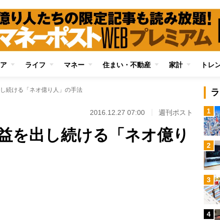
ア
ライフ
マネー
住まい・不動産
家計
トレ
し続ける「ネオ億り人」の手法
ラ
1
2016.12.27 07:00
週刊ポスト
益を出し続ける「ネオ億り
2
Loaded
:
3
87.48%
/
4