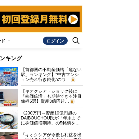
ンド
ログイン
ンキング
【首都圏の不動産価格「危ない
駅」ランキング】“中古マンシ
ョン売れ行き鈍化”のワ…
【キオクシア・ショック後に
「株価倍増」も期待できる注目
銘柄5選】資産3億円超…
《200万円→資産10億円超の
DAIBOUCHOU氏が「年末まで
に株価倍増期待」の5銘柄を…
「キオクシアが今後も利益を出