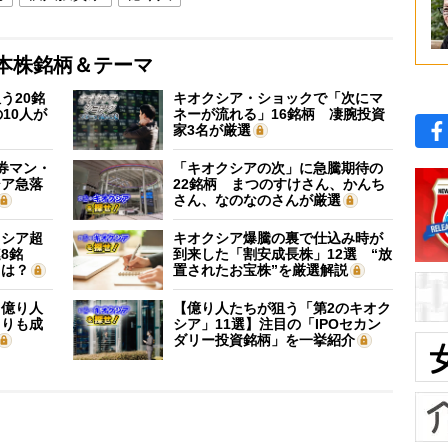
本株銘柄＆テーマ
う20銘
キオクシア・ショックで「次にマ
10人が
ネーが流れる」16銘柄 凄腕投資
家3名が厳選
証券マン・
「キオクシアの次」に急騰期待の
シア急落
22銘柄 まつのすけさん、かんち
さん、なのなのさんが厳選
クシア超
キオクシア爆騰の裏で仕込み時が
8銘
到来した「割安成長株」12選 “放
”は？
置されたお宝株”を厳選解説
】億り人
【億り人たちが狙う「第2のキオク
よりも成
シア」11選】注目の「IPOセカン
ダリー投資銘柄」を一挙紹介