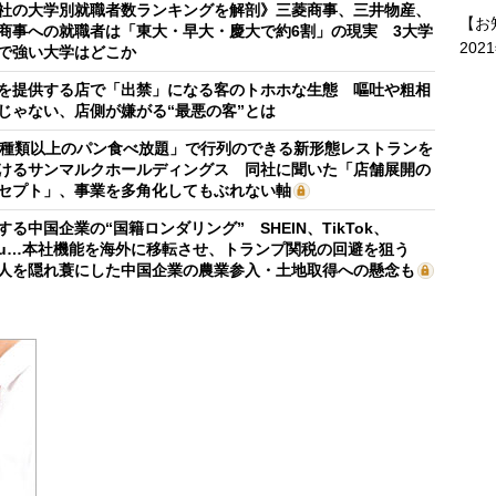
社の大学別就職者数ランキングを解剖》三菱商事、三井物産、
【お
商事への就職者は「東大・早大・慶大で約6割」の現実 3大学
202
で強い大学はどこか
を提供する店で「出禁」になる客のトホホな生態 嘔吐や粗相
じゃない、店側が嫌がる“最悪の客”とは
0種類以上のパン食べ放題」で行列のできる新形態レストランを
けるサンマルクホールディングス 同社に聞いた「店舗展開の
セプト」、事業を多角化してもぶれない軸
する中国企業の“国籍ロンダリング” SHEIN、TikTok、
mu…本社機能を海外に移転させ、トランプ関税の回避を狙う
人を隠れ蓑にした中国企業の農業参入・土地取得への懸念も