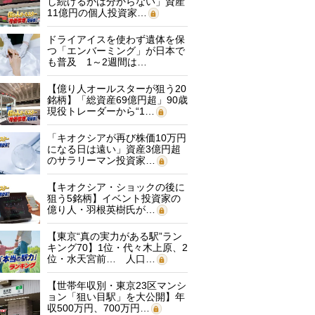
し続けるかは分からない」資産
11億円の個人投資家…
ドライアイスを使わず遺体を保
つ「エンバーミング」が日本で
も普及 1～2週間は…
【億り人オールスターが狙う20
銘柄】「総資産69億円超」90歳
現役トレーダーから“1…
「キオクシアが再び株価10万円
になる日は遠い」資産3億円超
のサラリーマン投資家…
【キオクシア・ショックの後に
狙う5銘柄】イベント投資家の
億り人・羽根英樹氏が…
【東京“真の実力がある駅”ラン
キング70】1位・代々木上原、2
位・水天宮前… 人口…
【世帯年収別・東京23区マンシ
ョン「狙い目駅」を大公開】年
収500万円、700万円…