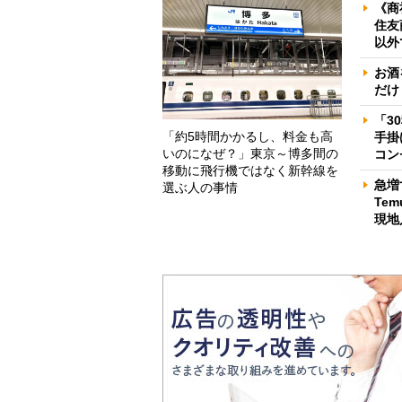
《商
住友
以外
お酒
だけ
「3
「約5時間かかるし、料金も高
手掛
いのになぜ？」東京～博多間の
コン
移動に飛行機ではなく新幹線を
急増
選ぶ人の事情
Te
現地