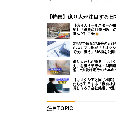
【特集】億り人が注目する日
【億り人オールスターが狙
柄】「総資産69億円超」の
選んだ注目株
2年弱で資産17.5倍の元
かぶカブキ氏が「キオク
で次に狙う」5銘柄を公開
億り人たちが厳選「キオ
え」を狙う半導体・AI関連
柄 “大化け期待の大本命
【キオクシアと同じ構図
たちが注目する「親会社
長しうる子会社銘柄」9選
注目TOPIC