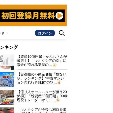
ンド
ログイン
ンキング
【資産10億円超・かんちさんが
厳選！】「キオクシアの次」に
資金が流れる期待の…
【首都圏の不動産価格「危ない
駅」ランキング】“中古マンシ
ョン売れ行き鈍化”のワ…
【億り人オールスターが狙う20
銘柄】「総資産69億円超」90歳
現役トレーダーから“1…
「キオクシアが今後も利益を出