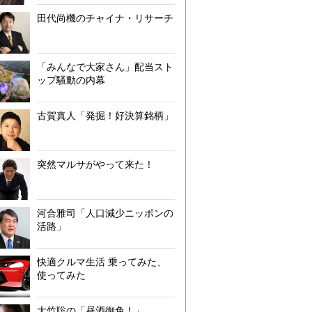
田代尚機のチャイナ・リサーチ
「みんなで大家さん」配当スト
ップ騒動の内幕
古賀真人「発掘！好決算銘柄」
突然マルサがやって来た！
河合雅司「人口減少ニッポンの
活路」
快適クルマ生活 乗ってみた、
使ってみた
大竹聡の「昼酒御免！」