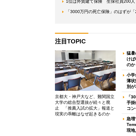
1位は外貨建て保険 生保社員200
「3000万円の死亡保険」のはずが「
注目TOPIC
猛暑
けば
のか
小学
薄状
別が
京都大・神戸大など、難関国立
「3
大学の総合型選抜が続々と廃
手掛
止 「推薦入試の拡大」報道と
コン
現実の乖離はなぜ起きるのか
急増
Te
現地