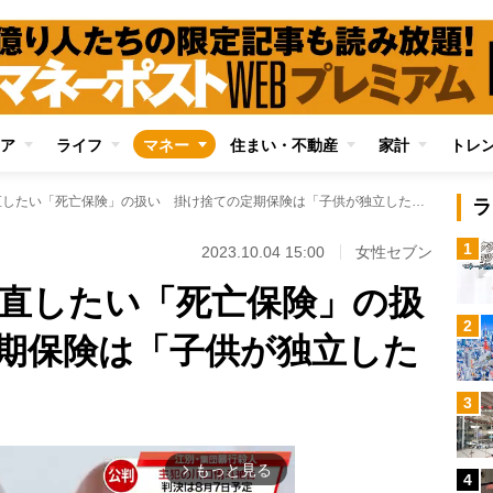
ア
ライフ
マネー
住まい・不動産
家計
トレ
60才を過ぎたら見直したい「死亡保険」の扱い 掛け捨ての定期保険は「子供が独立したら解約」を検討
ラ
1
2023.10.04 15:00
女性セブン
見直したい「死亡保険」の扱
2
期保険は「子供が独立した
3
もっと見る
arrow_forward_ios
4