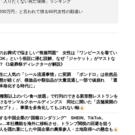
人「入りたくない死亡保険」ランキング
200万円」と言われて憤る60代女性の勘違い
のお葬式で悩ましい“喪服問題” 女性は「ワンピースを着てい
OK」という俗説に潜む誤解、なぜ「ジャケット」がマストな
？《1級葬祭ディレクターが解説》
生に人気の「シール流通事情」に変調 「ボンドロ」は依然品
態が続くが、模倣品や類似品が大量流通し一部で値崩れ 「選
本格化する時代に」
0種類以上のパン食べ放題」で行列のできる新形態レストランを
けるサンマルクホールディングス 同社に聞いた「店舗展開の
セプト」、事業を多角化してもぶれない軸
する中国企業の“国籍ロンダリング” SHEIN、TikTok、
mu…本社機能を海外に移転させ、トランプ関税の回避を狙う
人を隠れ蓑にした中国企業の農業参入・土地取得への懸念も