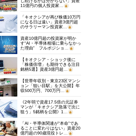
し続けるかは分からない」資産
11億円の個人投資家…
「キオクシアが再び株価10万円
になる日は遠い」資産3億円超
のサラリーマン投資家…
資産10億円超の投資家が明か
す“AI・半導体相場に乗らなかっ
た理由” フルポジショ…
【キオクシア・ショック後に
「株価倍増」も期待できる注目
銘柄5選】資産3億円超…
【世帯年収別・東京23区マンシ
ョン「狙い目駅」を大公開】年
収500万円、700万円…
《2年弱で資産17.5倍の元証券
マンが「キオクシア急落で次に
狙う」5銘柄を公開》1…
「AI・半導体関連が“本命”であ
ることに変わりはない」資産20
億円超の90歳現役トレ…