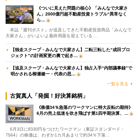
《ついに見えた問題の核心》「みんなで大家さ
ん」2000億円超不動産投資トラブル“異常なく
ら…
本誌『週刊ポスト』が追及してきた不動産投資商品「みんなで
大家さん」がいよいよ最終局面を迎えている…
【独走スクープ・みんなで大家さん】二転三転した“成田プロ
ジェクト”の計画変更の裏で起き…
【追及スクープ・みんなで大家さん】独占入手“内部議事録”で
明かされる柳瀬健一・代表の思…
一覧を見る
古賀真人「発掘！好決算銘柄」
《株価34％急落のワークマンに特大反転の期待》
6月の売上低迷を吹き飛ばす第1四半期決算、…
6月3日に8330円をつけたワークマン（東証スタンダード・
7564）の株価は、わずか1カ月あまりで約34％下落…