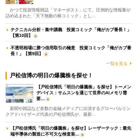
かつて投資情報雑誌「マネーポスト」にて、圧倒的な情報量が
詰め込まれた「天下無敵の株コミック」とし…
テクニカル分析・集中講義 投資コミック「俺がカブ番長！」
【第10回】
不透明相場に勝つ信用取引の極意 投資コミック「俺がカブ番
長！」【第9回】
一覧を見る
戸松信博の明日の爆騰株を探せ！
【戸松信博氏「明日の爆騰株」を探せ】トーメン
デバイス：サムスンを通じて世界のAIメモリ需
要…
新聞や雑誌など多数の金融メディアに出演するグローバルリン
クアドバイザーズ代表の戸松信博氏が、最新…
【戸松信博氏「明日の爆騰株」を探せ】レーザーテック：最先
端半導体の製造に不可欠な検査装…