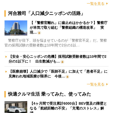
一覧を見る
河合雅司「人口減少ニッポンの活路」
【「警察官離れ」に歯止めはかかるか？】警察庁
が本気で取り組む「警察組織の構造改革」 実
現…
警察庁が目下、頭を悩ませているのが「警察官不足」だ。警察
官の採用試験の受験者数は10年間で2分の1以…
【安全・安心ニッポンの危機】採用試験受験者数は10年間で2
分の1以下に！ 出生数減がも…
【医療崩壊】人口減少で「医師不足」に加えて「患者不足」に
見舞われ地域医療が限界に 今後…
一覧を見る
快適クルマ生活 乗ってみた、使ってみた
【4ヶ月間で受注累計6000台】BEV普及の障壁と
なる「航続距離の不安」「充電のストレス」解