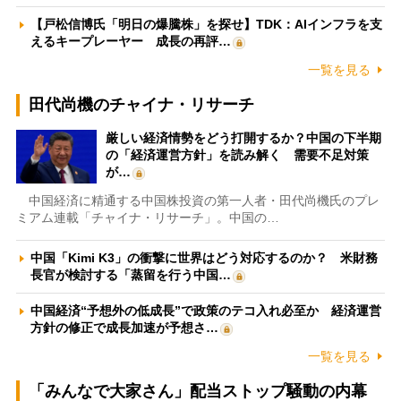
【戸松信博氏「明日の爆騰株」を探せ】TDK：AIインフラを支
えるキープレーヤー 成長の再評…
一覧を見る
田代尚機のチャイナ・リサーチ
厳しい経済情勢をどう打開するか？中国の下半期
の「経済運営方針」を読み解く 需要不足対策
が…
中国経済に精通する中国株投資の第一人者・田代尚機氏のプレ
ミアム連載「チャイナ・リサーチ」。中国の…
中国「Kimi K3」の衝撃に世界はどう対応するのか？ 米財務
長官が検討する「蒸留を行う中国…
中国経済“予想外の低成長”で政策のテコ入れ必至か 経済運営
方針の修正で成長加速が予想さ…
一覧を見る
「みんなで大家さん」配当ストップ騒動の内幕