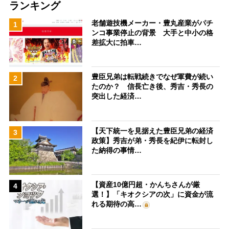
ランキング
老舗遊技機メーカー・豊丸産業がパチ
1
ンコ事業停止の背景 大手と中小の格
差拡大に拍車…
豊臣兄弟は転戦続きでなぜ軍費が続い
2
たのか？ 信長亡き後、秀吉・秀長の
突出した経済…
【天下統一を見据えた豊臣兄弟の経済
3
政策】秀吉が弟・秀長を紀伊に転封し
た納得の事情…
【資産10億円超・かんちさんが厳
4
選！】「キオクシアの次」に資金が流
れる期待の高…