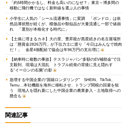
「約5時間かかるし、料金も高いのになぜ？」東京～博多間の
移動に飛行機ではなく新幹線を選ぶ人の事情
小学生に人気の「シール流通事情」に変調 「ボンドロ」は依
然品薄状態が続くが、模倣品や類似品が大量流通し一部で値崩
れ 「選別が本格化する時代に」
【土俵に埋まるカネ】大の里、豊昇龍が黒星続きの名古屋場所
は「懸賞金2826万円」が下位力士に渡り「今日はみんなで焼肉
だ！」 金星4個配給で協会は年96万円の支出増に
【納車時に複数の事故】テスラジャパン“多額のEV補助金”で注
文殺到、現場は大混乱 トラブル続発の背後に見え隠れす
る“イーロンの右腕”の影
急増する中国企業の“国籍ロンダリング” SHEIN、TikTok、
Temu…本社機能を海外に移転させ、トランプ関税の回避を狙
う 現地人を隠れ蓑にした中国企業の農業参入・土地取得への
懸念も
関連記事