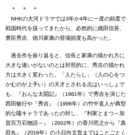
＊ ＊ ＊
NHKの大河ドラマでは3年か4年に一度の頻度で
戦国時代を扱ってきたから、必然的に織田信長、
豊臣秀吉、徳川家康の登場頻度も高かった。
過去作を振り返ると、信長と家康の描かれ方に
大きな違いがないのとは対照的に、秀吉の描かれ
方は大きく変わった。「人たらし」（人の心をつ
かむのが上手い）の天才とされる点はいっしょで
も、『おんな太閤記』（1981年）で秀吉を演じた
西田敏行や『秀吉』（1996年）の竹中直人が典型
的な陽キャラであったの対し、『利家とまつ～加
賀百万石物語～』（2002年）の香川照之から『真
田丸』（2016年）の小日向文世まではことごとく