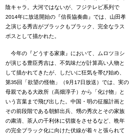
陰キャラ。大河ではないが、フジテレビ系列で
2014年に放送開始の『信長協奏曲』では、山田孝
之演じる秀吉がブラックもブラック、完全なラス
ボスとして描かれた。
今年の『どうする家康』において、ムロツヨシ
が演じる豊臣秀吉は、不気味だが計算高い人物と
して描かれてきたが、しだいに狂気を帯び始め、
第35回「欲望の怪物」（9月17日放送）では、実の
母親である大政所（高畑淳子）から「化け物」と
いう言葉まで飛び出した。中国・明の征服計画と
その前段階である朝鮮出兵、甥の秀次とその家族
の粛清、茶人の千利休に切腹をさせるなど、晩年
の完全ブラック化に向けた伏線が着々と張られて