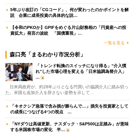
5年ぶり改訂の「CGコード」、何が変わったのかポイントを解
説 企業に成長投資の具体的な説…
【令和のPKOか】GPIFをめぐる片山財務相の「円資産への投
資拡大」発言の波紋 「国債重視」…
一覧を見る
森口亮「まるわかり市況分析」
「トレンド転換のスイッチになり得る」“介入慣
れ”した市場心理を変える「日米協調為替介入」
…
日米両政府が、約28年ぶりとなる円買いの協調介入に踏み切っ
た。米国も追加介入を辞さない姿勢を示して…
「キオクシア急落で含み損が膨らんで…」損失を投資家として
の成長につなげる4つの視点 …
「NYダウは高値更新、ナスダック・S&P500は足踏み」が意味
する米国株市場の変化 半…