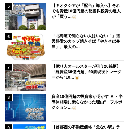
【キオクシアが「配当」導入へ】それ
5
でも資産10億円超の配当株投資の達人
が「買う…
「北海道で知らない人はいない！」道
6
民熱愛のカップ焼きそば「やきそば弁
当」、最大の…
【億り人オールスターが狙う20銘柄】
7
「総資産69億円超」90歳現役トレーダ
ーから“10…
資産10億円超の投資家が明かす“AI・半
8
導体相場に乗らなかった理由” フルポ
ジション…
【首都圏の不動産価格「危ない駅」ラ
9