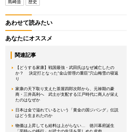
島崎晋
歴史
あわせて読みたい
あなたにオススメ
関連記事
【どうする家康】戦国最強・武田氏はなぜ滅亡したの
か？ 決定打となった“金山管理の重臣”穴山梅雪の寝返
り
家康の天下取り支えた茶屋四郎次郎から、元禄期の豪
商・三井高利へ 武士が支配する江戸時代に商人が栄え
たのはなぜか
日本は金で溢れているという「黄金の国ジパング」伝説
はどう生まれたのか
物価は上昇しても給料は上がらない… 徳川幕府誕生
「平時への移行」が武士の生活を苦しめた皮肉