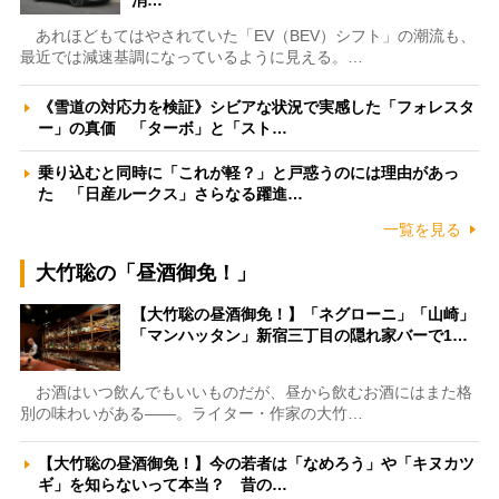
消…
あれほどもてはやされていた「EV（BEV）シフト」の潮流も、
最近では減速基調になっているように見える。…
《雪道の対応力を検証》シビアな状況で実感した「フォレスタ
ー」の真価 「ターボ」と「スト…
乗り込むと同時に「これが軽？」と戸惑うのには理由があっ
た 「日産ルークス」さらなる躍進…
一覧を見る
大竹聡の「昼酒御免！」
【大竹聡の昼酒御免！】「ネグローニ」「山崎」
「マンハッタン」新宿三丁目の隠れ家バーで1…
お酒はいつ飲んでもいいものだが、昼から飲むお酒にはまた格
別の味わいがある――。ライター・作家の大竹…
【大竹聡の昼酒御免！】今の若者は「なめろう」や「キヌカツ
ギ」を知らないって本当？ 昔の…