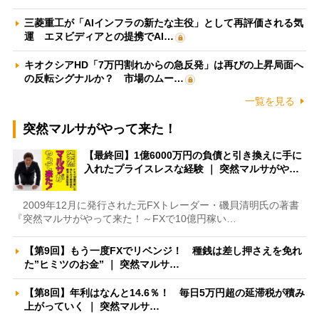
三菱重工が「AIインフラの新たな主役」として再評価される気
運 エヌビディアとの提携でAI…
キオクシアHD「7万円割れからの急反発」は再びの上昇局面へ
の反転シグナルか？ 市場のムー…
一覧を見る
突然マルサがやって来た！
【最終回】1億6000万円の負債と引き換えに手に
入れたプライスレスな経験 ｜ 突然マルサがや…
2009年12月に発行された元FXトレーダー・磯貝清明氏の著書
『突然マルサがやって来た！～FXで10億円稼い…
【第9回】もう一度FXでリベンジ！ 種銭は差し押さえを免れ
た”ヒミツのお金” ｜ 突然マルサ…
【第8回】年利はなんと14.6％！ 毎日5万円超の延滞税が積み
上がっていく ｜ 突然マルサ…