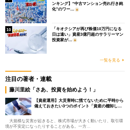
ンキング】“中古マンション売れ行き鈍
化”のワー…
「キオクシアが再び株価10万円になる
10
日は遠い」資産3億円超のサラリーマン
投資家が…
一覧を見る
注目の著者・連載
藤川里絵「さあ、投資を始めよう！」
【資産運用】大災害時に慌てないために平時から
備えておきたい3つのポイント「資産の棚卸し…
大規模な災害が起きると、株式市場が大きく動いたり、取引環
境が不安定になったりすることがある。一方…