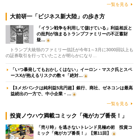
一覧を見る
大前研一「ビジネス新大陸」の歩き方
「イラン戦争を利用して儲けている」利益相反と
の批判が強まるトランプファミリーの不正蓄財
疑…
トランプ大統領のファミリー信託が今年1～3月に3000回以上も
の証券取引を行っていたことが明らかになり…
「いつ暴発してもおかしくはない」イーロン・マスク氏とスペ
ースXが抱えるリスクの数々「絶対…
【3メガバンクは純利益5兆円超】銀行、商社、ゼネコンは最高
益続出の一方で、中小企業・…
一覧を見る
投資ノウハウ満載コミック「俺がカブ番長！」
「売り時」を逃さないトレンド見極め術 投資コ
ミック「俺がカブ番長！」【第11回】