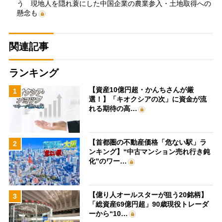
う 現地人を隠れ蓑にした中国企業の農業参入・土地取得への
懸念も
関連記事
ランキング
【資産10億円超・かんちさんが厳
1
選！】「キオクシアの次」に資金が流
れる期待の高…
【首都圏の不動産価格「危ない駅」ラ
2
ンキング】“中古マンション売れ行き鈍
化”のワー…
【億り人オールスターが狙う20銘柄】
3
「総資産69億円超」90歳現役トレーダ
ーから“10…