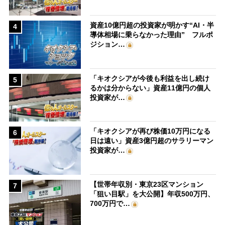
資産10億円超の投資家が明かす“AI・半
4
導体相場に乗らなかった理由” フルポ
ジション…
「キオクシアが今後も利益を出し続け
5
るかは分からない」資産11億円の個人
投資家が…
「キオクシアが再び株価10万円になる
6
日は遠い」資産3億円超のサラリーマン
投資家が…
【世帯年収別・東京23区マンション
7
「狙い目駅」を大公開】年収500万円、
700万円で…