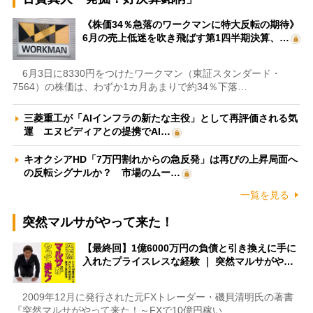
《株価34％急落のワークマンに特大反転の期待》
6月の売上低迷を吹き飛ばす第1四半期決算、…
6月3日に8330円をつけたワークマン（東証スタンダード・
7564）の株価は、わずか1カ月あまりで約34％下落…
三菱重工が「AIインフラの新たな主役」として再評価される気
運 エヌビディアとの提携でAI…
キオクシアHD「7万円割れからの急反発」は再びの上昇局面へ
の反転シグナルか？ 市場のムー…
一覧を見る
突然マルサがやって来た！
【最終回】1億6000万円の負債と引き換えに手に
入れたプライスレスな経験 ｜ 突然マルサがや…
2009年12月に発行された元FXトレーダー・磯貝清明氏の著書
『突然マルサがやって来た！～FXで10億円稼い…