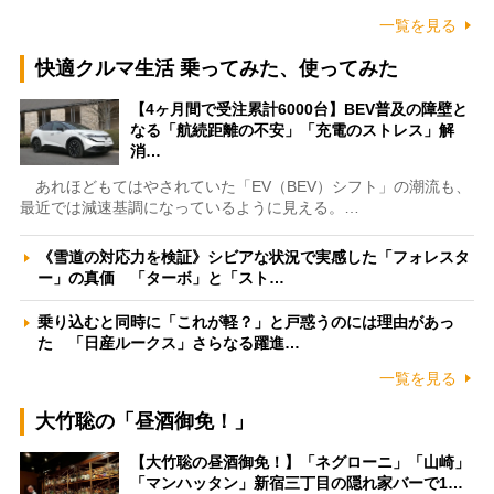
一覧を見る
快適クルマ生活 乗ってみた、使ってみた
【4ヶ月間で受注累計6000台】BEV普及の障壁と
なる「航続距離の不安」「充電のストレス」解
消…
あれほどもてはやされていた「EV（BEV）シフト」の潮流も、
最近では減速基調になっているように見える。…
《雪道の対応力を検証》シビアな状況で実感した「フォレスタ
ー」の真価 「ターボ」と「スト…
乗り込むと同時に「これが軽？」と戸惑うのには理由があっ
た 「日産ルークス」さらなる躍進…
一覧を見る
大竹聡の「昼酒御免！」
【大竹聡の昼酒御免！】「ネグローニ」「山崎」
「マンハッタン」新宿三丁目の隠れ家バーで1…