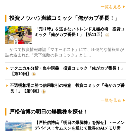
一覧を見る
投資ノウハウ満載コミック「俺がカブ番長！」
「売り時」を逃さないトレンド見極め術 投資コ
ミック「俺がカブ番長！」【第11回】
かつて投資情報雑誌「マネーポスト」にて、圧倒的な情報量が
詰め込まれた「天下無敵の株コミック」とし…
テクニカル分析・集中講義 投資コミック「俺がカブ番長！」
【第10回】
不透明相場に勝つ信用取引の極意 投資コミック「俺がカブ番
長！」【第9回】
一覧を見る
戸松信博の明日の爆騰株を探せ！
【戸松信博氏「明日の爆騰株」を探せ】トーメン
デバイス：サムスンを通じて世界のAIメモリ需