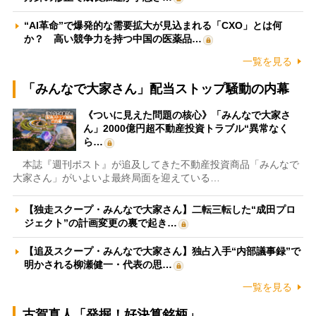
“AI革命”で爆発的な需要拡大が見込まれる「CXO」とは何
か？ 高い競争力を持つ中国の医薬品…
一覧を見る
「みんなで大家さん」配当ストップ騒動の内幕
《ついに見えた問題の核心》「みんなで大家さ
ん」2000億円超不動産投資トラブル“異常なく
ら…
本誌『週刊ポスト』が追及してきた不動産投資商品「みんなで
大家さん」がいよいよ最終局面を迎えている…
【独走スクープ・みんなで大家さん】二転三転した“成田プロ
ジェクト”の計画変更の裏で起き…
【追及スクープ・みんなで大家さん】独占入手“内部議事録”で
明かされる柳瀬健一・代表の思…
一覧を見る
古賀真人「発掘！好決算銘柄」