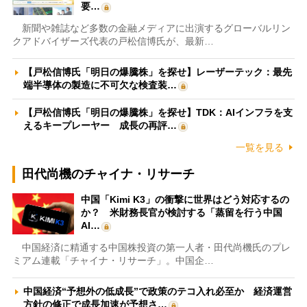
要…
新聞や雑誌など多数の金融メディアに出演するグローバルリン
クアドバイザーズ代表の戸松信博氏が、最新…
【戸松信博氏「明日の爆騰株」を探せ】レーザーテック：最先
端半導体の製造に不可欠な検査装…
【戸松信博氏「明日の爆騰株」を探せ】TDK：AIインフラを支
えるキープレーヤー 成長の再評…
一覧を見る
田代尚機のチャイナ・リサーチ
中国「Kimi K3」の衝撃に世界はどう対応するの
か？ 米財務長官が検討する「蒸留を行う中国
AI…
中国経済に精通する中国株投資の第一人者・田代尚機氏のプレ
ミアム連載「チャイナ・リサーチ」。中国企…
中国経済“予想外の低成長”で政策のテコ入れ必至か 経済運営
方針の修正で成長加速が予想さ…