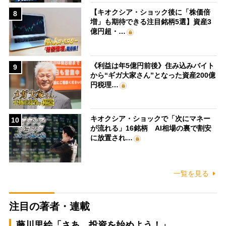
【キオクシア・ショック後に「株価倍
8
増」も期待できる注目銘柄5選】資産3
億円超・…
《利益は年5億円前後》住み込みバイト
9
から“ギガ大家さん”となった資産200億
円税理…
キオクシア・ショックで「次にマネー
10
が流れる」16銘柄 AI相場の裏で割安
に放置され…
一覧を見る
注目の著者・連載
藤川里絵「さあ、投資を始めよう！」