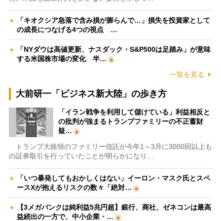
「キオクシア急落で含み損が膨らんで…」損失を投資家として
の成長につなげる4つの視点 …
「NYダウは高値更新、ナスダック・S&P500は足踏み」が意味
する米国株市場の変化 半…
一覧を見る
大前研一「ビジネス新大陸」の歩き方
「イラン戦争を利用して儲けている」利益相反と
の批判が強まるトランプファミリーの不正蓄財
疑…
トランプ大統領のファミリー信託が今年1～3月に3000回以上も
の証券取引を行っていたことが明らかになり…
「いつ暴発してもおかしくはない」イーロン・マスク氏とスペ
ースXが抱えるリスクの数々「絶対…
【3メガバンクは純利益5兆円超】銀行、商社、ゼネコンは最高
益続出の一方で、中小企業・…