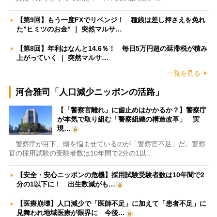
【第9回】もう一度FXでリベンジ！ 種銭は差し押さえを免れ
た”ヒミツのお金” ｜ 突然マルサ…
【第8回】年利はなんと14.6％！ 毎日5万円超の延滞税が積み
上がっていく ｜ 突然マルサ…
一覧を見る
河合雅司「人口減少ニッポンの活路」
【「警察官離れ」に歯止めはかかるか？】警察庁
が本気で取り組む「警察組織の構造改革」 実
現…
警察庁が目下、頭を悩ませているのが「警察官不足」だ。警察
官の採用試験の受験者数は10年間で2分の1以…
【安全・安心ニッポンの危機】採用試験受験者数は10年間で2
分の1以下に！ 出生数減がも…
【医療崩壊】人口減少で「医師不足」に加えて「患者不足」に
見舞われ地域医療が限界に 今後…