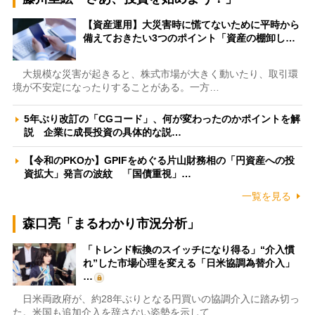
【資産運用】大災害時に慌てないために平時から
備えておきたい3つのポイント「資産の棚卸し…
大規模な災害が起きると、株式市場が大きく動いたり、取引環
境が不安定になったりすることがある。一方…
5年ぶり改訂の「CGコード」、何が変わったのかポイントを解
説 企業に成長投資の具体的な説…
【令和のPKOか】GPIFをめぐる片山財務相の「円資産への投
資拡大」発言の波紋 「国債重視」…
一覧を見る
森口亮「まるわかり市況分析」
「トレンド転換のスイッチになり得る」“介入慣
れ”した市場心理を変える「日米協調為替介入」
…
日米両政府が、約28年ぶりとなる円買いの協調介入に踏み切っ
た。米国も追加介入を辞さない姿勢を示して…