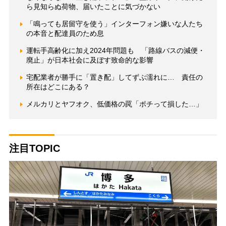
ら見知らぬ荷物、届いたことに気づかない
「鳴っても居留守を使う」インターフォン嫌いな人たち
の本音と配達員のため息
運転手高齢化に加え2024年問題も 「路線バスの減便・
廃止」が日本社会に及ぼす致命的な影響
宅配業者が勝手に「置き配」してずぶ濡れに… 責任の
所在はどこにある？
メルカリとヤフオク、低価格の罠「ポチって損した…」
注目TOPIC