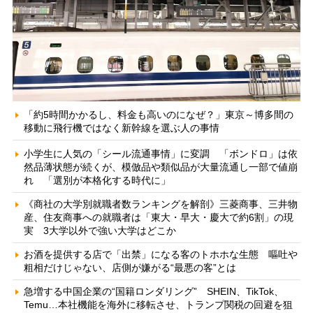
「約5時間かかるし、料金も高いのになぜ？」東京～博多間の
移動に飛行機ではなく新幹線を選ぶ人の事情
小学生に人気の「シール流通事情」に変調 「ボンドロ」は依
然品薄状態が続くが、模倣品や類似品が大量流通し一部で値崩
れ 「選別が本格化する時代に」
《商社の大学別就職者数ランキングを解剖》三菱商事、三井物
産、住友商事への就職者は「東大・早大・慶大で約6割」の現
実 3大学以外で強い大学はどこか
お酒を提供する店で「出禁」になる客のトホホな生態 嘔吐や
粗相だけじゃない、店側が嫌がる“最悪の客”とは
急増する中国企業の“国籍ロンダリング” SHEIN、TikTok、
Temu…本社機能を海外に移転させ、トランプ関税の回避を狙