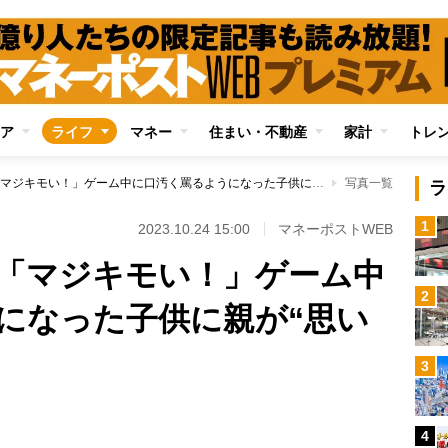
ア
ライフ
マネー
住まい・不動産
家計
トレ
「ふざけんな！」「マジキモい！」ゲーム中に口汚く罵るようになった子供に親が“思い当たる節”
写真一覧
ラ
1
2023.10.24 15:00
マネーポストWEB
「マジキモい！」ゲーム中
2
になった子供に親が“思い
3
4
Loaded
: