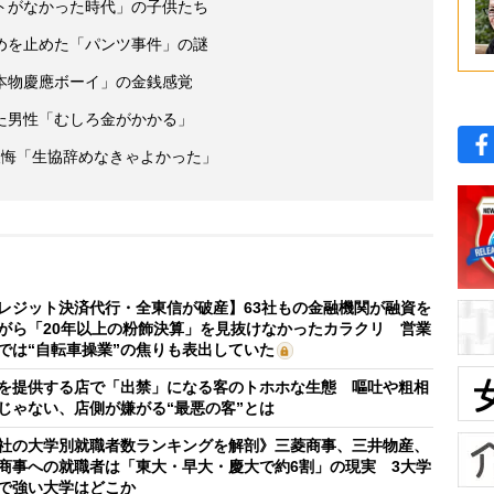
トがなかった時代」の子供たち
めを止めた「パンツ事件」の謎
本物慶應ボーイ」の金銭感覚
た男性「むしろ金がかかる」
の後悔「生協辞めなきゃよかった」
レジット決済代行・全東信が破産】63社もの金融機関が融資を
がら「20年以上の粉飾決算」を見抜けなかったカラクリ 営業
では“自転車操業”の焦りも表出していた
を提供する店で「出禁」になる客のトホホな生態 嘔吐や粗相
じゃない、店側が嫌がる“最悪の客”とは
社の大学別就職者数ランキングを解剖》三菱商事、三井物産、
商事への就職者は「東大・早大・慶大で約6割」の現実 3大学
で強い大学はどこか