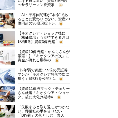
になる日は遠い」資産3億円超
のサラリーマン投資家…
「AI・半導体関連が“本命”であ
ることに変わりはない」資産20
億円超の90歳現役トレ…
【キオクシア・ショック後に
「株価倍増」も期待できる注目
銘柄5選】資産3億円超…
【資産10億円超・かんちさんが
厳選！】「キオクシアの次」に
資金が流れる期待の…
《2年弱で資産17.5倍の元証券
マンが「キオクシア急落で次に
狙う」5銘柄を公開》1…
【資産11億円マック・チェリー
さん厳選「キオクシア・ショッ
ク」後に大化け期待4…
「失敗すると取り返しがつかな
い」葬儀社の手を借りない
「DIY葬」の落とし穴 素人