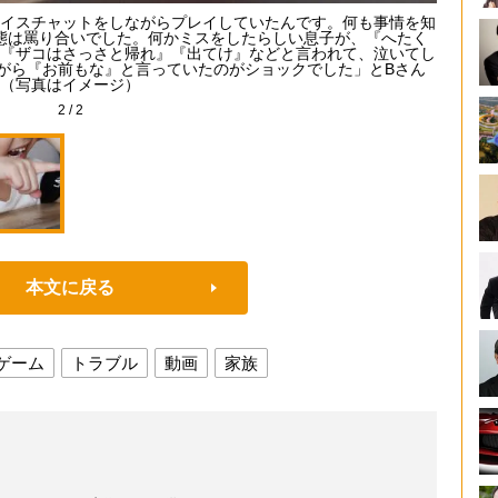
イスチャットをしながらプレイしていたんです。何も事情を知
態は罵り合いでした。何かミスをしたらしい息子が、『へたく
『ザコはさっさと帰れ』『出てけ』などと言われて、泣いてし
がら『お前もな』と言っていたのがショックでした」とBさん
（写真はイメージ）
2
/
2
本文に戻る
ゲーム
トラブル
動画
家族