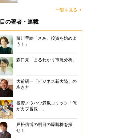
に…
一覧を見る
目の著者・連載
藤川里絵「さあ、投資を始めよ
う！」
森口亮「まるわかり市況分析」
大前研一「ビジネス新大陸」の
歩き方
投資ノウハウ満載コミック「俺
がカブ番長！」
戸松信博の明日の爆騰株を探
せ！