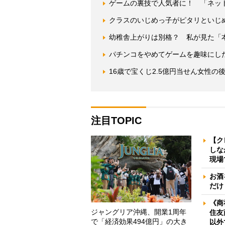
ゲームの裏技で人気者に！ 「ネッ
クラスのいじめっ子がピタリといじ
幼稚舎上がりは別格？ 私が見た「
パチンコをやめてゲームを趣味にし
16歳で宝くじ2.5億円当せん女性
注目TOPIC
【ク
しな
現場
お酒
だけ
《商
ジャングリア沖縄、開業1周年
住友
で「経済効果494億円」の大き
以外