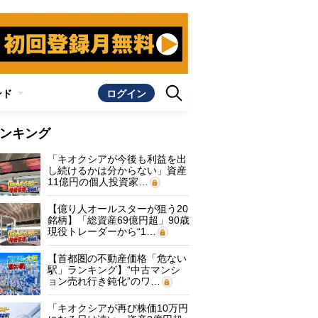
ンド
ログイン
ンキング
「キオクシアが今後も利益を出
し続けるかは分からない」資産
11億円の個人投資家…
【億り人オールスターが狙う20
銘柄】「総資産69億円超」90歳
現役トレーダーから“1…
【首都圏の不動産価格「危ない
駅」ランキング】“中古マンシ
ョン売れ行き鈍化”のワ…
「キオクシアが再び株価10万円