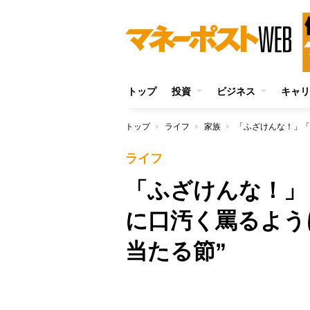
トップ
投資
ビジネス
キャリ
トップ
ライフ
家族
ライフ
「ふざけんな！」
に口汚く罵るよう
当たる節”
/