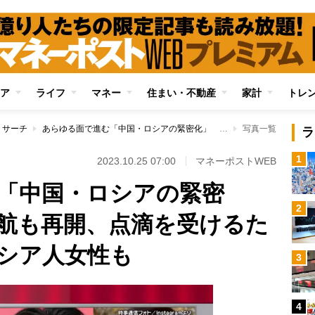
ア
ライフ
マネー
住まい・不動産
家計
トレ
リサーチ
あらゆる面で進む「中国・ロシアの緊密化」 ビザなし渡航も再開、点滴を受けるため中国入りするロシア人女性も
写真一覧
ラ
1
2023.10.25 07:00
マネーポストWEB
「中国・ロシアの緊密
2
航も再開、点滴を受けるた
シア人女性も
3
4