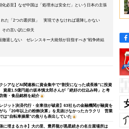
期化必至】なぜ中国は「処理水は安全だ」という日本の主張
された「2つの選択肢」 実現できなければ退陣しかない
、その言い訳に仰天
面撤退しない ゼレンスキー大統領が目指すべき“戦争終結
クシアなどAI関連株に資金集中で“割安になった成長株”に投資
 資産1.5億円超の坂本慎太郎さんが「絶好の仕込み時」と考
防衛・食品銘柄を紹介
レジット決済代行・全東信が破産】63社もの金融機関が融資を
がら「20年以上の粉飾決算」を見抜けなかったカラクリ 営業
では“自転車操業”の焦りも表出していた
俵に埋まるカネ】大の里、豊昇龍が黒星続きの名古屋場所は