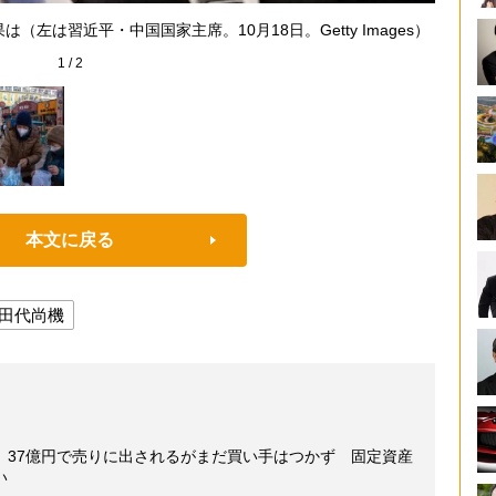
中ロ
左は習近平・中国国家主席。10月18日。Getty Images）
1
/
2
本文に戻る
田代尚機
、37億円で売りに出されるがまだ買い手はつかず 固定資産
い