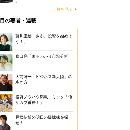
一覧を見る
目の著者・連載
藤川里絵「さあ、投資を始めよ
う！」
森口亮「まるわかり市況分析」
大前研一「ビジネス新大陸」の
歩き方
投資ノウハウ満載コミック「俺
がカブ番長！」
戸松信博の明日の爆騰株を探
せ！