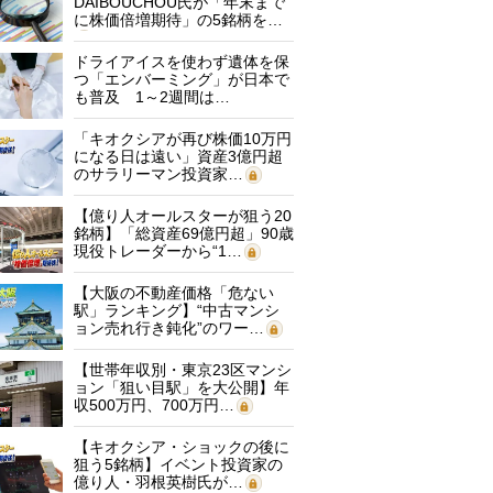
DAIBOUCHOU氏が「年末まで
に株価倍増期待」の5銘柄を…
ドライアイスを使わず遺体を保
つ「エンバーミング」が日本で
も普及 1～2週間は…
「キオクシアが再び株価10万円
になる日は遠い」資産3億円超
のサラリーマン投資家…
【億り人オールスターが狙う20
銘柄】「総資産69億円超」90歳
現役トレーダーから“1…
【大阪の不動産価格「危ない
駅」ランキング】“中古マンシ
ョン売れ行き鈍化”のワー…
【世帯年収別・東京23区マンシ
ョン「狙い目駅」を大公開】年
収500万円、700万円…
【キオクシア・ショックの後に
狙う5銘柄】イベント投資家の
億り人・羽根英樹氏が…