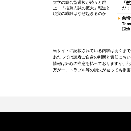
大学の総合型選抜が続々と廃
「懸
止 「推薦入試の拡大」報道と
だ！
現実の乖離はなぜ起きるのか
急増
Te
現地
当サイトに記載されている内容はあくまで
あたっては読者ご自身の判断と責任におい
情報は細心の注意を払っておりますが、記
万が一、トラブル等の損失が被っても損害