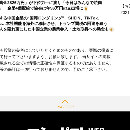
賞金2826万円」が下位力士に渡り「今日はみんなで焼肉
【お
」 金星4個配給で協会は年96万円の支出増に
202
する中国企業の“国籍ロンダリング” SHEIN、TikTok、
mu…本社機能を海外に移転させ、トランプ関税の回避を狙う
人を隠れ蓑にした中国企業の農業参入・土地取得への懸念も
も投資の参考にしていただくためのものであり、実際の投資に
て行って下さいますよう、お願い致します。 当サイトの掲載
載される全ての情報の正確性を保証するものではありません。
等の保証は一切行っておりませんので、予めご了承下さい。
PAGE TOP