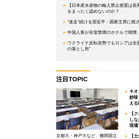
【日本産水産物の輸入禁止措置は長
をまったく認めないのか？
“迷走”続ける習近平・国家主席に残
中国人客が全室禁煙のホテルで喫煙
ウクライナ反転攻勢でもロシアは全
の落とし所”
注目TOPIC
キオ
妙味
える
【ク
しな
現場
京都大・神戸大など、難関国立
【土