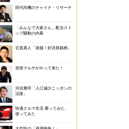
の国境に位置する街・黒河の市場。背後にはロシア人作家・プーシキンの銅
田代尚機のチャイナ・リサーチ
Images）
「みんなで大家さん」配当スト
ップ騒動の内幕
古賀真人「発掘！好決算銘柄」
突然マルサがやって来た！
河合雅司「人口減少ニッポンの
活路」
快適クルマ生活 乗ってみた、
使ってみた
大竹聡の「昼酒御免！」