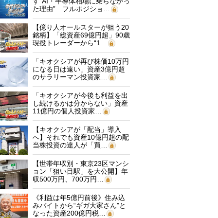
す“AI・半導体相場に乗らなかっ
た理由” フルポジショ…
【億り人オールスターが狙う20
銘柄】「総資産69億円超」90歳
現役トレーダーから“1…
「キオクシアが再び株価10万円
になる日は遠い」資産3億円超
のサラリーマン投資家…
「キオクシアが今後も利益を出
し続けるかは分からない」資産
11億円の個人投資家…
【キオクシアが「配当」導入
へ】それでも資産10億円超の配
当株投資の達人が「買…
【世帯年収別・東京23区マンシ
ョン「狙い目駅」を大公開】年
収500万円、700万円…
《利益は年5億円前後》住み込
みバイトから“ギガ大家さん”と
なった資産200億円税…