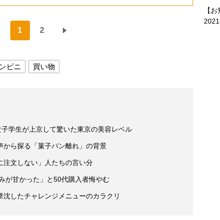
【お
202
1
2
ンビニ
買い物
女子学生が上京して驚いた東京の美容レベル
声から探る「菓子パン離れ」の背景
に注文しない」人たちの言い分
読みが甘かった」と50代購入者悔やむ
撃沈したチャレンジメニューのカラクリ