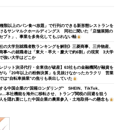
0種類以上のパン食べ放題」で行列のできる新形態レストランを
けるサンマルクホールディングス 同社に聞いた「店舗展開の
セプト」、事業を多角化してもぶれない軸
社の大学別就職者数ランキングを解剖》三菱商事、三井物産、
商事への就職者は「東大・早大・慶大で約6割」の現実 3大学
で強い大学はどこか
レジット決済代行・全東信が破産】63社もの金融機関が融資を
がら「20年以上の粉飾決算」を見抜けなかったカラクリ 営業
では“自転車操業”の焦りも表出していた
する中国企業の“国籍ロンダリング” SHEIN、TikTok、
mu…本社機能を海外に移転させ、トランプ関税の回避を狙う
人を隠れ蓑にした中国企業の農業参入・土地取得への懸念も