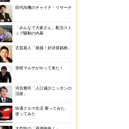
田代尚機のチャイナ・リサーチ
「みんなで大家さん」配当スト
ップ騒動の内幕
古賀真人「発掘！好決算銘柄」
突然マルサがやって来た！
河合雅司「人口減少ニッポンの
活路」
快適クルマ生活 乗ってみた、
使ってみた
大竹聡の「昼酒御免！」