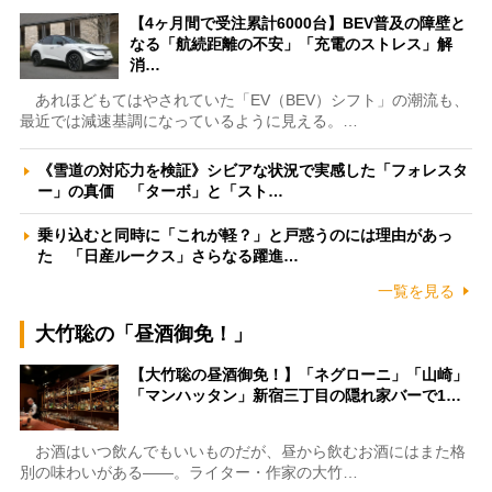
【4ヶ月間で受注累計6000台】BEV普及の障壁と
なる「航続距離の不安」「充電のストレス」解
消…
あれほどもてはやされていた「EV（BEV）シフト」の潮流も、
最近では減速基調になっているように見える。…
《雪道の対応力を検証》シビアな状況で実感した「フォレスタ
ー」の真価 「ターボ」と「スト…
乗り込むと同時に「これが軽？」と戸惑うのには理由があっ
た 「日産ルークス」さらなる躍進…
一覧を見る
大竹聡の「昼酒御免！」
【大竹聡の昼酒御免！】「ネグローニ」「山崎」
「マンハッタン」新宿三丁目の隠れ家バーで1…
お酒はいつ飲んでもいいものだが、昼から飲むお酒にはまた格
別の味わいがある――。ライター・作家の大竹…