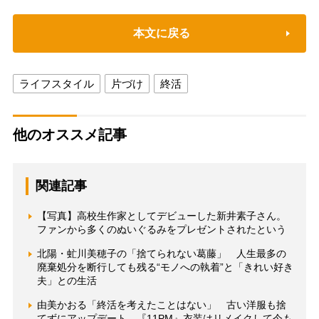
本文に戻る
ライフスタイル
片づけ
終活
他のオススメ記事
関連記事
【写真】高校生作家としてデビューした新井素子さん。
ファンから多くのぬいぐるみをプレゼントされたという
北陽・虻川美穂子の「捨てられない葛藤」 人生最多の
廃棄処分を断行しても残る“モノへの執着”と「きれい好き
夫」との生活
由美かおる「終活を考えたことはない」 古い洋服も捨
てずにアップデート、『11PM』衣装はリメイクして今も