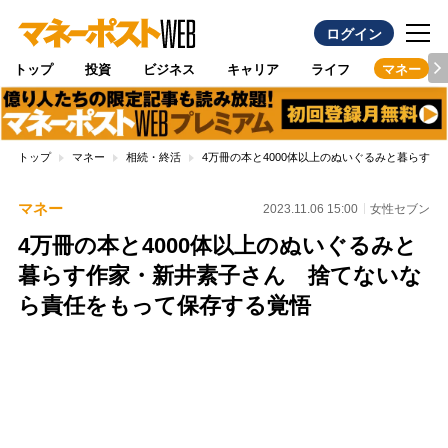
ログイン
トップ
投資
ビジネス
キャリア
ライフ
マネー
トップ
マネー
相続・終活
4万冊の本と4000体以上のぬいぐるみと暮らす
マネー
2023.11.06 15:00
女性セブン
4万冊の本と4000体以上のぬいぐるみと
暮らす作家・新井素子さん 捨てないな
ら責任をもって保存する覚悟
Loaded
:
88.23%
/
Unmute