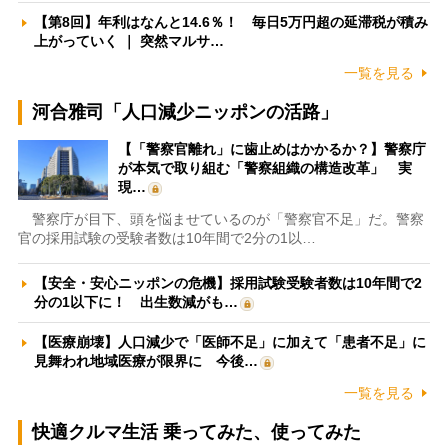
【第8回】年利はなんと14.6％！ 毎日5万円超の延滞税が積み
上がっていく ｜ 突然マルサ…
一覧を見る
河合雅司「人口減少ニッポンの活路」
【「警察官離れ」に歯止めはかかるか？】警察庁
が本気で取り組む「警察組織の構造改革」 実
現…
警察庁が目下、頭を悩ませているのが「警察官不足」だ。警察
官の採用試験の受験者数は10年間で2分の1以…
【安全・安心ニッポンの危機】採用試験受験者数は10年間で2
分の1以下に！ 出生数減がも…
【医療崩壊】人口減少で「医師不足」に加えて「患者不足」に
見舞われ地域医療が限界に 今後…
一覧を見る
快適クルマ生活 乗ってみた、使ってみた