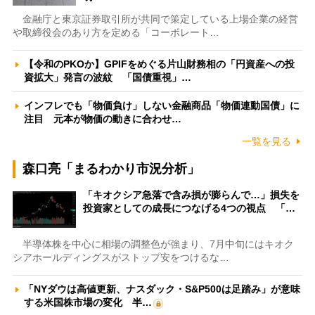
金融庁と東京証券取引所が共同で策定している上場企業の経営
や取締役会のあり方を定める「コーポレート…
【令和のPKOか】GPIFをめぐる片山財務相の「円資産への投
資拡大」発言の波紋 「国債重視」…
インフレでも「物価負け」しない金融商品「物価連動国債」に
注目 元本が物価の動きに合わせ…
一覧を見る
森口亮「まるわかり市況分析」
「キオクシア急落で含み損が膨らんで…」損失を
投資家としての成長につなげる4つの視点 「…
半導体株を中心に相場の調整色が強まり、7月中旬にはキオク
シアホールディングスがストップ安をつけるな…
「NYダウは高値更新、ナスダック・S&P500は足踏み」が意味
する米国株市場の変化 半…