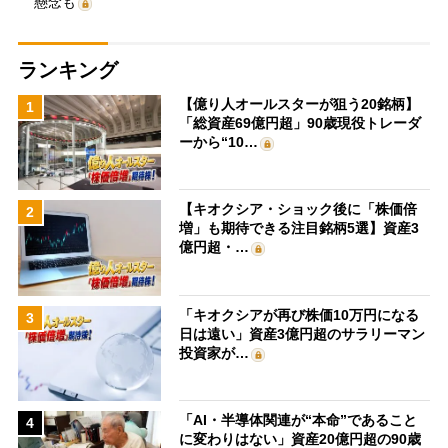
懸念も
ランキング
【億り人オールスターが狙う20銘柄】
1
「総資産69億円超」90歳現役トレーダ
ーから“10…
【キオクシア・ショック後に「株価倍
2
増」も期待できる注目銘柄5選】資産3
億円超・…
「キオクシアが再び株価10万円になる
3
日は遠い」資産3億円超のサラリーマン
投資家が…
「AI・半導体関連が“本命”であること
4
に変わりはない」資産20億円超の90歳