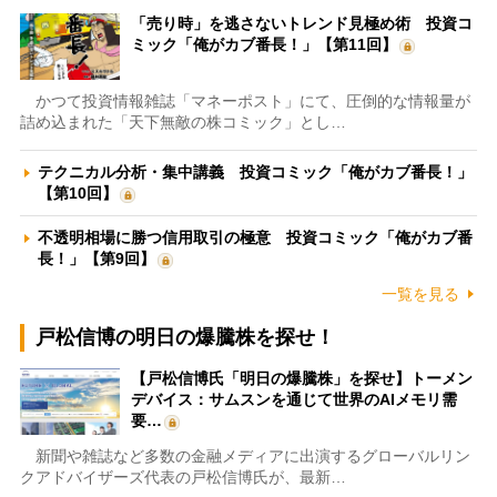
「売り時」を逃さないトレンド見極め術 投資コ
ミック「俺がカブ番長！」【第11回】
かつて投資情報雑誌「マネーポスト」にて、圧倒的な情報量が
詰め込まれた「天下無敵の株コミック」とし…
テクニカル分析・集中講義 投資コミック「俺がカブ番長！」
【第10回】
不透明相場に勝つ信用取引の極意 投資コミック「俺がカブ番
長！」【第9回】
一覧を見る
戸松信博の明日の爆騰株を探せ！
【戸松信博氏「明日の爆騰株」を探せ】トーメン
デバイス：サムスンを通じて世界のAIメモリ需
要…
新聞や雑誌など多数の金融メディアに出演するグローバルリン
クアドバイザーズ代表の戸松信博氏が、最新…