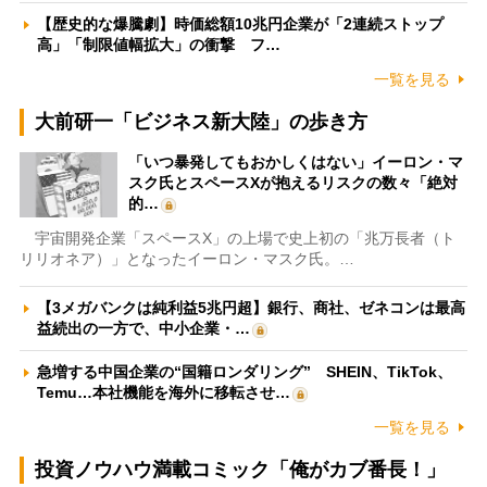
【歴史的な爆騰劇】時価総額10兆円企業が「2連続ストップ
高」「制限値幅拡大」の衝撃 フ…
一覧を見る
大前研一「ビジネス新大陸」の歩き方
「いつ暴発してもおかしくはない」イーロン・マ
スク氏とスペースXが抱えるリスクの数々「絶対
的…
宇宙開発企業「スペースX」の上場で史上初の「兆万長者（ト
リリオネア）」となったイーロン・マスク氏。…
【3メガバンクは純利益5兆円超】銀行、商社、ゼネコンは最高
益続出の一方で、中小企業・…
急増する中国企業の“国籍ロンダリング” SHEIN、TikTok、
Temu…本社機能を海外に移転させ…
一覧を見る
投資ノウハウ満載コミック「俺がカブ番長！」