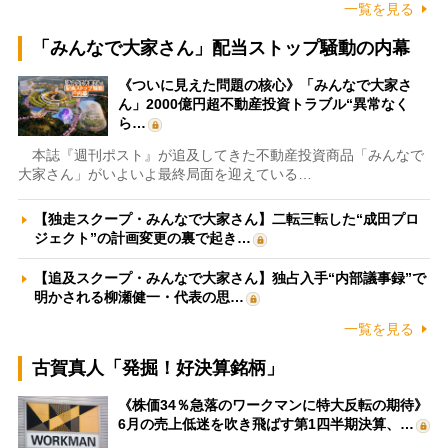
一覧を見る
「みんなで大家さん」配当ストップ騒動の内幕
《ついに見えた問題の核心》「みんなで大家さ
ん」2000億円超不動産投資トラブル“異常なく
ら…
本誌『週刊ポスト』が追及してきた不動産投資商品「みんなで
大家さん」がいよいよ最終局面を迎えている…
【独走スクープ・みんなで大家さん】二転三転した“成田プロ
ジェクト”の計画変更の裏で起き…
【追及スクープ・みんなで大家さん】独占入手“内部議事録”で
明かされる柳瀬健一・代表の思…
一覧を見る
古賀真人「発掘！好決算銘柄」
《株価34％急落のワークマンに特大反転の期待》
6月の売上低迷を吹き飛ばす第1四半期決算、…