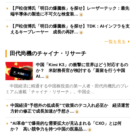
【戸松信博氏「明日の爆騰株」を探せ】レーザーテック：最先
端半導体の製造に不可欠な検査装…
【戸松信博氏「明日の爆騰株」を探せ】TDK：AIインフラを支
えるキープレーヤー 成長の再評…
一覧を見る
田代尚機のチャイナ・リサーチ
中国「Kimi K3」の衝撃に世界はどう対応するの
か？ 米財務長官が検討する「蒸留を行う中国
AI…
中国経済に精通する中国株投資の第一人者・田代尚機氏のプレ
ミアム連載「チャイナ・リサーチ」。中国企…
中国経済“予想外の低成長”で政策のテコ入れ必至か 経済運営
方針の修正で成長加速が予想さ…
“AI革命”で爆発的な需要拡大が見込まれる「CXO」とは何
か？ 高い競争力を持つ中国の医薬品…