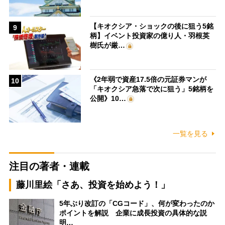
【キオクシア・ショックの後に狙う5銘
9
柄】イベント投資家の億り人・羽根英
樹氏が厳…
《2年弱で資産17.5倍の元証券マンが
10
「キオクシア急落で次に狙う」5銘柄を
公開》10…
一覧を見る
注目の著者・連載
藤川里絵「さあ、投資を始めよう！」
5年ぶり改訂の「CGコード」、何が変わったのか
ポイントを解説 企業に成長投資の具体的な説
明…