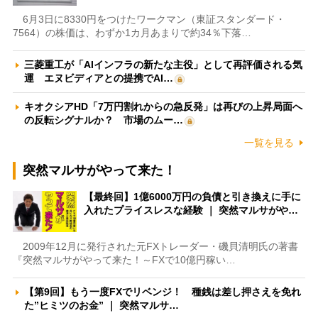
6月3日に8330円をつけたワークマン（東証スタンダード・
7564）の株価は、わずか1カ月あまりで約34％下落…
三菱重工が「AIインフラの新たな主役」として再評価される気
運 エヌビディアとの提携でAI…
キオクシアHD「7万円割れからの急反発」は再びの上昇局面へ
の反転シグナルか？ 市場のムー…
一覧を見る
突然マルサがやって来た！
【最終回】1億6000万円の負債と引き換えに手に
入れたプライスレスな経験 ｜ 突然マルサがや…
2009年12月に発行された元FXトレーダー・磯貝清明氏の著書
『突然マルサがやって来た！～FXで10億円稼い…
【第9回】もう一度FXでリベンジ！ 種銭は差し押さえを免れ
た”ヒミツのお金” ｜ 突然マルサ…