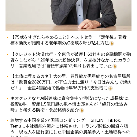
【75歳をすぎたらやめること】ベストセラー『定年後』著者・
楠木新氏が指南する老年期の好循環を呼び込む方法
【クレジット決済代行・全東信が破産】63社もの金融機関が融
資をしながら「20年以上の粉飾決算」を見抜けなかったカラク
リ 営業現場では“自転車操業”の焦りも表出していた
【土俵に埋まるカネ】大の里、豊昇龍が黒星続きの名古屋場所
は「懸賞金2826万円」が下位力士に渡り「今日はみんなで焼肉
だ！」 金星4個配給で協会は年96万円の支出増に
キオクシアなどAI関連株に資金集中で“割安になった成長株”に
投資妙味 資産1.5億円超の坂本慎太郎さんが「絶好の仕込み
時」と考える防衛・食品銘柄を紹介
急増する中国企業の“国籍ロンダリング” SHEIN、TikTok、
Temu…本社機能を海外に移転させ、トランプ関税の回避を狙
う 現地人を隠れ蓑にした中国企業の農業参入・土地取得への