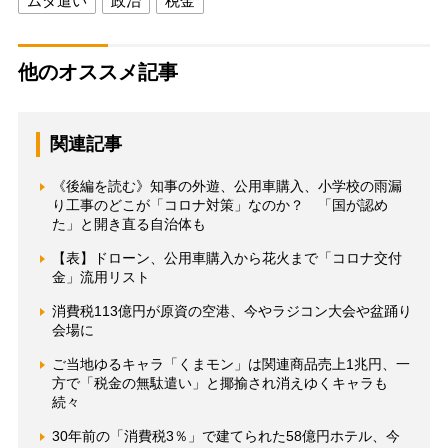
ムダ遣い
政治
税金
他のオススメ記事
関連記事
《後編を読む》知事の外遊、公用車購入、小学校の雨漏
り工事のどこが「コロナ対策」なのか？ 「国が認め
た」と開き直る自治体も
【表】ドローン、公用車購入から花火まで「コロナ交付
金」流用リスト
消費税113億円が原資の空港、今やラジコン大会や盆踊り
会場に
ご当地ゆるキャラ「くまモン」は関連商品売上1兆円、一
方で「税金の無駄遣い」と揶揄され消えゆくキャラも
続々
30年前の「消費税3％」で建てられた58億円ホテル、今