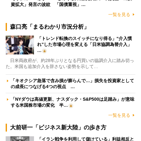
資拡大」発言の波紋 「国債重視」…
一覧を見る
森口亮「まるわかり市況分析」
「トレンド転換のスイッチになり得る」“介入慣
れ”した市場心理を変える「日米協調為替介入」
…
日米両政府が、約28年ぶりとなる円買いの協調介入に踏み切っ
た。米国も追加介入を辞さない姿勢を示して…
「キオクシア急落で含み損が膨らんで…」損失を投資家として
の成長につなげる4つの視点 …
「NYダウは高値更新、ナスダック・S&P500は足踏み」が意味
する米国株市場の変化 半…
一覧を見る
大前研一「ビジネス新大陸」の歩き方
「イラン戦争を利用して儲けている」利益相反と