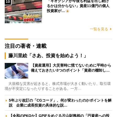
「キオクシアが今後も利益を出し続け
10
るかは分からない」資産11億円の個人
投資家が…
一覧を見る
注目の著者・連載
藤川里絵「さあ、投資を始めよう！」
【資産運用】大災害時に慌てないために平時から
備えておきたい3つのポイント「資産の棚卸し…
大規模な災害が起きると、株式市場が大きく動いたり、取引環
境が不安定になったりすることがある。一方…
5年ぶり改訂の「CGコード」、何が変わったのかポイントを解
説 企業に成長投資の具体的な説…
【令和のPKOか】GPIFをめぐる片山財務相の「円資産への投