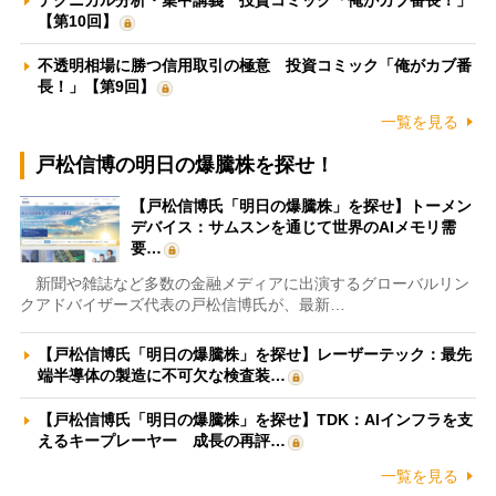
テクニカル分析・集中講義 投資コミック「俺がカブ番長！」
【第10回】
不透明相場に勝つ信用取引の極意 投資コミック「俺がカブ番
長！」【第9回】
一覧を見る
戸松信博の明日の爆騰株を探せ！
【戸松信博氏「明日の爆騰株」を探せ】トーメン
デバイス：サムスンを通じて世界のAIメモリ需
要…
新聞や雑誌など多数の金融メディアに出演するグローバルリン
クアドバイザーズ代表の戸松信博氏が、最新…
【戸松信博氏「明日の爆騰株」を探せ】レーザーテック：最先
端半導体の製造に不可欠な検査装…
【戸松信博氏「明日の爆騰株」を探せ】TDK：AIインフラを支
えるキープレーヤー 成長の再評…
一覧を見る