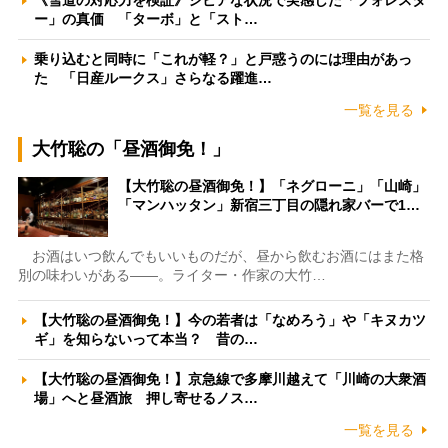
《雪道の対応力を検証》シビアな状況で実感した「フォレスタ
ー」の真価 「ターボ」と「スト…
乗り込むと同時に「これが軽？」と戸惑うのには理由があっ
た 「日産ルークス」さらなる躍進…
一覧を見る
大竹聡の「昼酒御免！」
【大竹聡の昼酒御免！】「ネグローニ」「山崎」
「マンハッタン」新宿三丁目の隠れ家バーで1…
お酒はいつ飲んでもいいものだが、昼から飲むお酒にはまた格
別の味わいがある――。ライター・作家の大竹…
【大竹聡の昼酒御免！】今の若者は「なめろう」や「キヌカツ
ギ」を知らないって本当？ 昔の…
【大竹聡の昼酒御免！】京急線で多摩川越えて「川崎の大衆酒
場」へと昼酒旅 押し寄せるノス…
一覧を見る