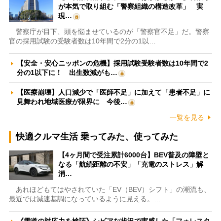
が本気で取り組む「警察組織の構造改革」 実
現…
警察庁が目下、頭を悩ませているのが「警察官不足」だ。警察
官の採用試験の受験者数は10年間で2分の1以…
【安全・安心ニッポンの危機】採用試験受験者数は10年間で2
分の1以下に！ 出生数減がも…
【医療崩壊】人口減少で「医師不足」に加えて「患者不足」に
見舞われ地域医療が限界に 今後…
一覧を見る
快適クルマ生活 乗ってみた、使ってみた
【4ヶ月間で受注累計6000台】BEV普及の障壁と
なる「航続距離の不安」「充電のストレス」解
消…
あれほどもてはやされていた「EV（BEV）シフト」の潮流も、
最近では減速基調になっているように見える。…