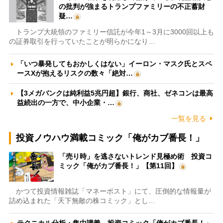
の批判が強まるトランプファミリーの不正蓄財
疑…
トランプ大統領のファミリー信託が今年1～3月に3000回以上も
の証券取引を行っていたことが明らかになり…
「いつ暴発してもおかしくはない」イーロン・マスク氏とスペ
ースXが抱えるリスクの数々「絶対…
【3メガバンクは純利益5兆円超】銀行、商社、ゼネコンは最高
益続出の一方で、中小企業・…
一覧を見る
投資ノウハウ満載コミック「俺がカブ番長！」
「売り時」を逃さないトレンド見極め術 投資コ
ミック「俺がカブ番長！」【第11回】
かつて投資情報雑誌「マネーポスト」にて、圧倒的な情報量が
詰め込まれた「天下無敵の株コミック」とし…