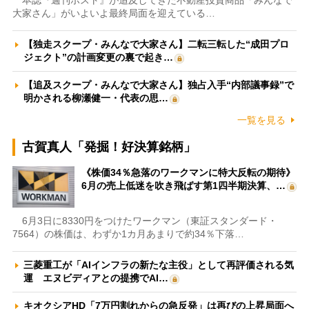
本誌『週刊ポスト』が追及してきた不動産投資商品「みんなで
大家さん」がいよいよ最終局面を迎えている…
【独走スクープ・みんなで大家さん】二転三転した“成田プロ
ジェクト”の計画変更の裏で起き…
【追及スクープ・みんなで大家さん】独占入手“内部議事録”で
明かされる柳瀬健一・代表の思…
一覧を見る
古賀真人「発掘！好決算銘柄」
《株価34％急落のワークマンに特大反転の期待》
6月の売上低迷を吹き飛ばす第1四半期決算、…
6月3日に8330円をつけたワークマン（東証スタンダード・
7564）の株価は、わずか1カ月あまりで約34％下落…
三菱重工が「AIインフラの新たな主役」として再評価される気
運 エヌビディアとの提携でAI…
キオクシアHD「7万円割れからの急反発」は再びの上昇局面へ