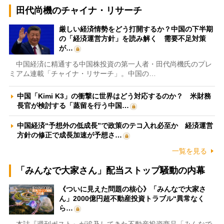
田代尚機のチャイナ・リサーチ
厳しい経済情勢をどう打開するか？中国の下半期
の「経済運営方針」を読み解く 需要不足対策
が…
中国経済に精通する中国株投資の第一人者・田代尚機氏のプレ
ミアム連載「チャイナ・リサーチ」。中国の…
中国「Kimi K3」の衝撃に世界はどう対応するのか？ 米財務
長官が検討する「蒸留を行う中国…
中国経済“予想外の低成長”で政策のテコ入れ必至か 経済運営
方針の修正で成長加速が予想さ…
一覧を見る
「みんなで大家さん」配当ストップ騒動の内幕
《ついに見えた問題の核心》「みんなで大家さ
ん」2000億円超不動産投資トラブル“異常なく
ら…