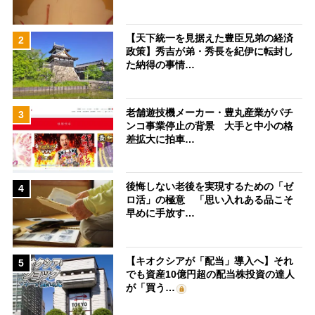
【天下統一を見据えた豊臣兄弟の経済
2
政策】秀吉が弟・秀長を紀伊に転封し
た納得の事情…
老舗遊技機メーカー・豊丸産業がパチ
3
ンコ事業停止の背景 大手と中小の格
差拡大に拍車…
後悔しない老後を実現するための「ゼ
4
ロ活」の極意 「思い入れある品こそ
早めに手放す…
【キオクシアが「配当」導入へ】それ
5
でも資産10億円超の配当株投資の達人
が「買う…