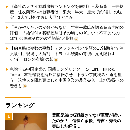
《商社の大学別就職者数ランキングを解剖》三菱商事、三井物
産、住友商事への就職者は「東大・早大・慶大で約6割」の現
実 3大学以外で強い大学はどこか
「何がやりたいのか分からない」竹中平蔵氏が語る高市内閣の
評価 「給付付き税額控除はその場しのぎ」いま不可欠なの
は“社会保障制度の改革議論”と指摘
【納車時に複数の事故】テスラジャパン“多額のEV補助金”で注
文殺到、現場は大混乱 トラブル続発の背後に見え隠れす
る“イーロンの右腕”の影
急増する中国企業の“国籍ロンダリング” SHEIN、TikTok、
Temu…本社機能を海外に移転させ、トランプ関税の回避を狙
う 現地人を隠れ蓑にした中国企業の農業参入・土地取得への
懸念も
ランキング
豊臣兄弟は転戦続きでなぜ軍費が続い
1
たのか？ 信長亡き後、秀吉・秀長の
突出した経済…