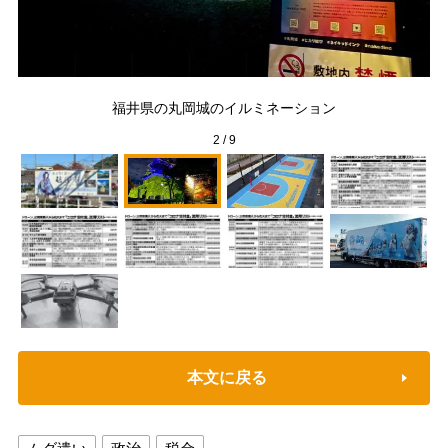
子
市の
福井県の丸岡城のイルミネーション
2
/
9
本文に戻る