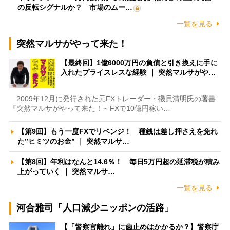
の反転シグナルか？ 市場のムー…
一覧を見る
突然マルサがやって来た！
【最終回】1億6000万円の負債と引き換えに手に
入れたプライスレスな経験 ｜ 突然マルサがや…
2009年12月に発行された元FXトレーダー・磯貝清明氏の著書
『突然マルサがやって来た！～FXで10億円稼い…
【第9回】もう一度FXでリベンジ！ 種銭は差し押さえを免れ
た”ヒミツのお金” ｜ 突然マルサ…
【第8回】年利はなんと14.6％！ 毎日5万円超の延滞税が積み
上がっていく ｜ 突然マルサ…
一覧を見る
河合雅司「人口減少ニッポンの活路」
【「警察官離れ」に歯止めはかかるか？】警察庁