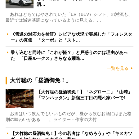
消…
あれほどもてはやされていた「EV（BEV）シフト」の潮流も、
最近では減速基調になっているように見える。…
《雪道の対応力を検証》シビアな状況で実感した「フォレスタ
ー」の真価 「ターボ」と「スト…
乗り込むと同時に「これが軽？」と戸惑うのには理由があっ
た 「日産ルークス」さらなる躍進…
一覧を見る
大竹聡の「昼酒御免！」
【大竹聡の昼酒御免！】「ネグローニ」「山崎」
「マンハッタン」新宿三丁目の隠れ家バーで1…
お酒はいつ飲んでもいいものだが、昼から飲むお酒にはまた格
別の味わいがある――。ライター・作家の大竹…
【大竹聡の昼酒御免！】今の若者は「なめろう」や「キヌカツ