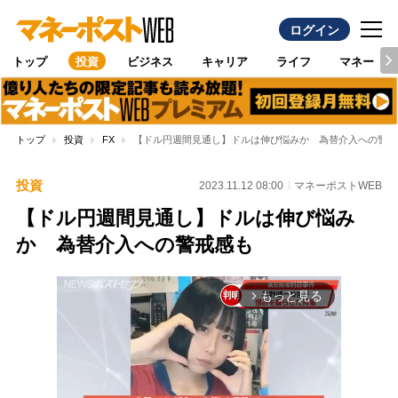
ログイン
トップ
投資
ビジネス
キャリア
ライフ
マネー
トップ
投資
FX
【ドル円週間見通し】ドルは伸び悩みか 為替介入への警戒
投資
2023.11.12 08:00
マネーポストWEB
【ドル円週間見通し】ドルは伸び悩み
か 為替介入への警戒感も
もっと見る
arrow_forward_ios