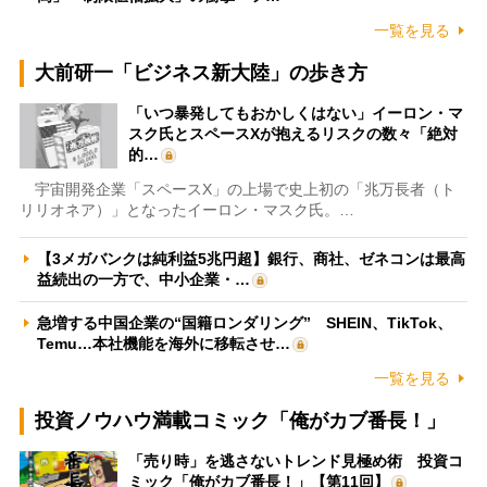
一覧を見る
大前研一「ビジネス新大陸」の歩き方
「いつ暴発してもおかしくはない」イーロン・マ
スク氏とスペースXが抱えるリスクの数々「絶対
的…
宇宙開発企業「スペースX」の上場で史上初の「兆万長者（ト
リリオネア）」となったイーロン・マスク氏。…
【3メガバンクは純利益5兆円超】銀行、商社、ゼネコンは最高
益続出の一方で、中小企業・…
急増する中国企業の“国籍ロンダリング” SHEIN、TikTok、
Temu…本社機能を海外に移転させ…
一覧を見る
投資ノウハウ満載コミック「俺がカブ番長！」
「売り時」を逃さないトレンド見極め術 投資コ
ミック「俺がカブ番長！」【第11回】