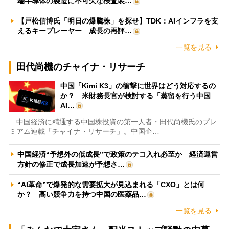
端半導体の製造に不可欠な検査装…
【戸松信博氏「明日の爆騰株」を探せ】TDK：AIインフラを支
えるキープレーヤー 成長の再評…
一覧を見る
田代尚機のチャイナ・リサーチ
中国「Kimi K3」の衝撃に世界はどう対応するの
か？ 米財務長官が検討する「蒸留を行う中国
AI…
中国経済に精通する中国株投資の第一人者・田代尚機氏のプレ
ミアム連載「チャイナ・リサーチ」。中国企…
中国経済“予想外の低成長”で政策のテコ入れ必至か 経済運営
方針の修正で成長加速が予想さ…
“AI革命”で爆発的な需要拡大が見込まれる「CXO」とは何
か？ 高い競争力を持つ中国の医薬品…
一覧を見る