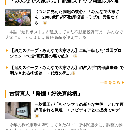
「みんなで大家さん」配当ストップ騒動の内幕
《ついに見えた問題の核心》「みんなで大家さ
ん」2000億円超不動産投資トラブル“異常なく
ら…
本誌『週刊ポスト』が追及してきた不動産投資商品「みんなで
大家さん」がいよいよ最終局面を迎えている…
【独走スクープ・みんなで大家さん】二転三転した“成田プロ
ジェクト”の計画変更の裏で起き…
【追及スクープ・みんなで大家さん】独占入手“内部議事録”で
明かされる柳瀬健一・代表の思…
一覧を見る
古賀真人「発掘！好決算銘柄」
三菱重工が「AIインフラの新たな主役」として再
評価される気運 エヌビディアとの提携でAIデ…
今年の株式市場を牽引してきたAI・半導体関連株に、調整の動