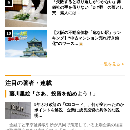
「失敗すると取り返しがつかない」葬
9
儀社の手を借りない「DIY葬」の落とし
穴 素人には…
【大阪の不動産価格「危ない駅」ラン
10
キング】“中古マンション売れ行き鈍
化”のワース…
一覧を見る
注目の著者・連載
藤川里絵「さあ、投資を始めよう！」
5年ぶり改訂の「CGコード」、何が変わったのか
ポイントを解説 企業に成長投資の具体的な説
明…
金融庁と東京証券取引所が共同で策定している上場企業の経営