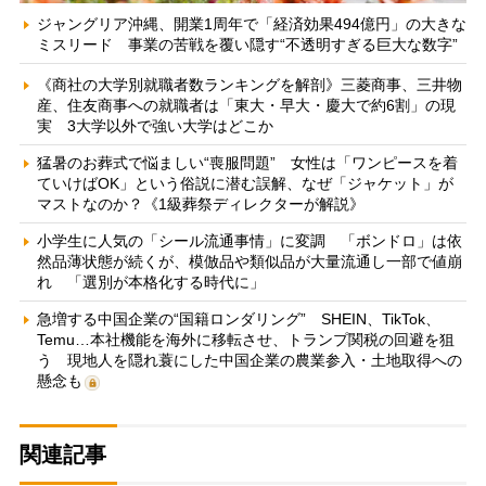
ジャングリア沖縄、開業1周年で「経済効果494億円」の大きな
ミスリード 事業の苦戦を覆い隠す“不透明すぎる巨大な数字”
《商社の大学別就職者数ランキングを解剖》三菱商事、三井物
産、住友商事への就職者は「東大・早大・慶大で約6割」の現
実 3大学以外で強い大学はどこか
猛暑のお葬式で悩ましい“喪服問題” 女性は「ワンピースを着
ていけばOK」という俗説に潜む誤解、なぜ「ジャケット」が
マストなのか？《1級葬祭ディレクターが解説》
小学生に人気の「シール流通事情」に変調 「ボンドロ」は依
然品薄状態が続くが、模倣品や類似品が大量流通し一部で値崩
れ 「選別が本格化する時代に」
急増する中国企業の“国籍ロンダリング” SHEIN、TikTok、
Temu…本社機能を海外に移転させ、トランプ関税の回避を狙
う 現地人を隠れ蓑にした中国企業の農業参入・土地取得への
懸念も
関連記事