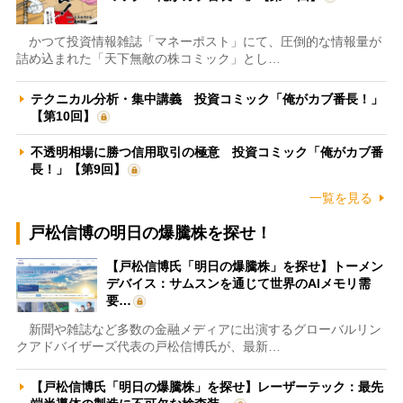
かつて投資情報雑誌「マネーポスト」にて、圧倒的な情報量が
詰め込まれた「天下無敵の株コミック」とし…
テクニカル分析・集中講義 投資コミック「俺がカブ番長！」
【第10回】
不透明相場に勝つ信用取引の極意 投資コミック「俺がカブ番
長！」【第9回】
一覧を見る
戸松信博の明日の爆騰株を探せ！
【戸松信博氏「明日の爆騰株」を探せ】トーメン
デバイス：サムスンを通じて世界のAIメモリ需
要…
新聞や雑誌など多数の金融メディアに出演するグローバルリン
クアドバイザーズ代表の戸松信博氏が、最新…
【戸松信博氏「明日の爆騰株」を探せ】レーザーテック：最先