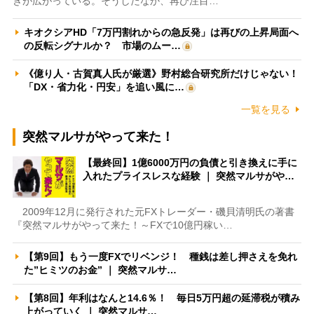
きが広がっている。そうしたなか、再び注目…
キオクシアHD「7万円割れからの急反発」は再びの上昇局面へ
の反転シグナルか？ 市場のムー…
《億り人・古賀真人氏が厳選》野村総合研究所だけじゃない！
「DX・省力化・円安」を追い風に…
一覧を見る
突然マルサがやって来た！
【最終回】1億6000万円の負債と引き換えに手に
入れたプライスレスな経験 ｜ 突然マルサがや…
2009年12月に発行された元FXトレーダー・磯貝清明氏の著書
『突然マルサがやって来た！～FXで10億円稼い…
【第9回】もう一度FXでリベンジ！ 種銭は差し押さえを免れ
た”ヒミツのお金” ｜ 突然マルサ…
【第8回】年利はなんと14.6％！ 毎日5万円超の延滞税が積み
上がっていく ｜ 突然マルサ…