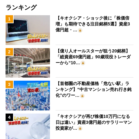
ランキング
【キオクシア・ショック後に「株価倍
1
増」も期待できる注目銘柄5選】資産3
億円超・…
【億り人オールスターが狙う20銘柄】
2
「総資産69億円超」90歳現役トレーダ
ーから“10…
【首都圏の不動産価格「危ない駅」ラ
3
ンキング】“中古マンション売れ行き鈍
化”のワー…
「キオクシアが再び株価10万円になる
4
日は遠い」資産3億円超のサラリーマン
投資家が…