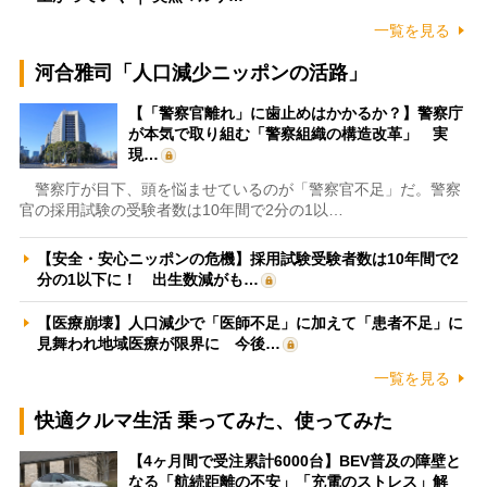
一覧を見る
河合雅司「人口減少ニッポンの活路」
【「警察官離れ」に歯止めはかかるか？】警察庁
が本気で取り組む「警察組織の構造改革」 実
現…
警察庁が目下、頭を悩ませているのが「警察官不足」だ。警察
官の採用試験の受験者数は10年間で2分の1以…
【安全・安心ニッポンの危機】採用試験受験者数は10年間で2
分の1以下に！ 出生数減がも…
【医療崩壊】人口減少で「医師不足」に加えて「患者不足」に
見舞われ地域医療が限界に 今後…
一覧を見る
快適クルマ生活 乗ってみた、使ってみた
【4ヶ月間で受注累計6000台】BEV普及の障壁と
なる「航続距離の不安」「充電のストレス」解