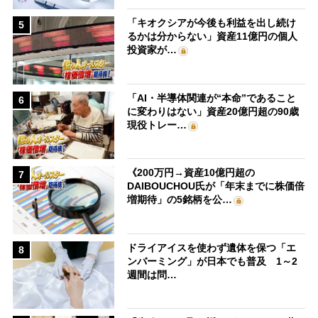
「キオクシアが今後も利益を出し続け
5
るかは分からない」資産11億円の個人
投資家が…
「AI・半導体関連が“本命”であること
6
に変わりはない」資産20億円超の90歳
現役トレー…
《200万円→資産10億円超の
7
DAIBOUCHOU氏が「年末までに株価倍
増期待」の5銘柄を公…
ドライアイスを使わず遺体を保つ「エ
8
ンバーミング」が日本でも普及 1～2
週間は問…