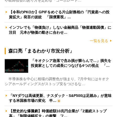
や取締役会のあり方を定める「コーポレート…
【令和のPKOか】GPIFをめぐる片山財務相の「円資産への投
資拡大」発言の波紋 「国債重視」…
インフレでも「物価負け」しない金融商品「物価連動国債」に
注目 元本が物価の動きに合わせ…
一覧を見る
森口亮「まるわかり市況分析」
「キオクシア急落で含み損が膨らんで…」損失を
投資家としての成長につなげる4つの視点 「…
半導体株を中心に相場の調整色が強まり、7月中旬にはキオク
シアホールディングスがストップ安をつけるな…
「NYダウは高値更新、ナスダック・S&P500は足踏み」が意味
する米国株市場の変化 半…
【歴史的な爆騰劇】時価総額10兆円企業が「2連続ストップ
高」「制限値幅拡大」の衝撃 フ…