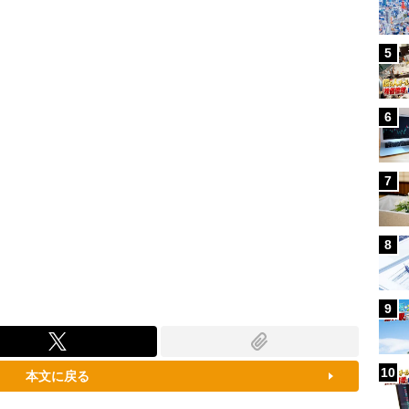
96.70%
5
6
7
8
9
10
本文に戻る