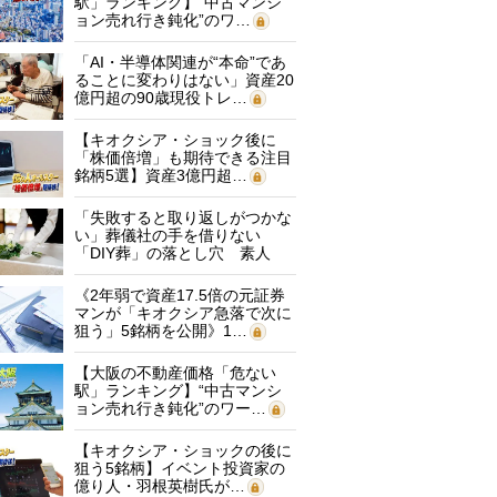
駅」ランキング】“中古マンシ
ョン売れ行き鈍化”のワ…
「AI・半導体関連が“本命”であ
ることに変わりはない」資産20
億円超の90歳現役トレ…
【キオクシア・ショック後に
「株価倍増」も期待できる注目
銘柄5選】資産3億円超…
「失敗すると取り返しがつかな
い」葬儀社の手を借りない
「DIY葬」の落とし穴 素人
に…
《2年弱で資産17.5倍の元証券
マンが「キオクシア急落で次に
狙う」5銘柄を公開》1…
【大阪の不動産価格「危ない
駅」ランキング】“中古マンシ
ョン売れ行き鈍化”のワー…
【キオクシア・ショックの後に
狙う5銘柄】イベント投資家の
億り人・羽根英樹氏が…