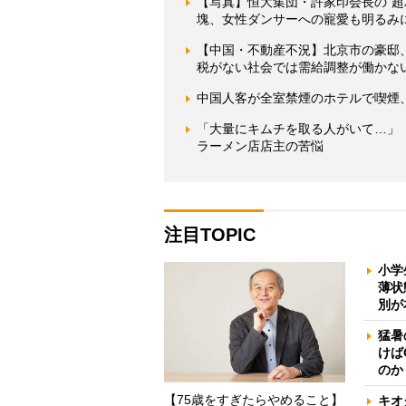
【写真】恒大集団・許家印会長の“超
塊、女性ダンサーへの寵愛も明るみ
【中国・不動産不況】北京市の豪邸
税がない社会では需給調整が働かな
中国人客が全室禁煙のホテルで喫煙
「大量にキムチを取る人がいて…」
ラーメン店店主の苦悩
注目TOPIC
小学
薄状
別が
猛暑
けば
のか
【75歳をすぎたらやめること】
キオ