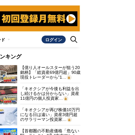
ンド
ログイン
ンキング
【億り人オールスターが狙う20
銘柄】「総資産69億円超」90歳
現役トレーダーから“1…
「キオクシアが今後も利益を出
し続けるかは分からない」資産
11億円の個人投資家…
「キオクシアが再び株価10万円
になる日は遠い」資産3億円超
のサラリーマン投資家…
【首都圏の不動産価格「危ない