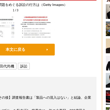
をめぐる訴訟の行方は（Getty Images）
1
/
3
本文に戻る
田代尚機
訴訟
その後】調査報告書は「製品への混入はない」と結論、企業