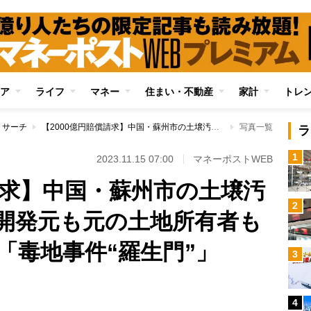
ア
ライフ
マネー
住まい・不動産
家計
トレ
リサーチ
【2000億円賠償請求】中国・蘇州市の土壌汚染問題が泥沼化 開発元も元の土地所有者も譲歩する気はない「毒地事件“羅生門”」
写真一覧
ラ
1
2023.11.15 07:00
マネーポストWEB
請求】中国・蘇州市の土壌汚
2
開発元も元の土地所有者も
「毒地事件“羅生門”」
3
4
Loaded
: