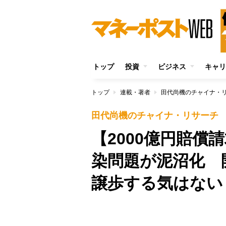
トップ
投資
ビジネス
キャリ
トップ
連載・著者
田代尚機のチャイナ・
田代尚機のチャイナ・リサーチ
【2000億円賠償
染問題が泥沼化 
譲歩する気はない
/