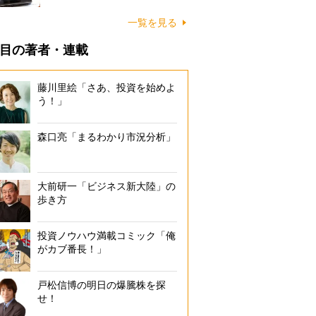
一覧を見る
目の著者・連載
藤川里絵「さあ、投資を始めよ
う！」
森口亮「まるわかり市況分析」
大前研一「ビジネス新大陸」の
歩き方
投資ノウハウ満載コミック「俺
がカブ番長！」
戸松信博の明日の爆騰株を探
せ！