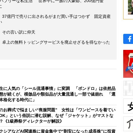
バブリーな私生活” 世界中に一族の大豪邸、200億円金
に
、37億円で売りに出されるがまだ買い手はつかず 固定資産
い
、その言い訳に仰天
 卓上の無料トッピングサービスを廃止せざるを得なかった
生に人気の「シール流通事情」に変調 「ボンドロ」は依然品
態が続くが、模倣品や類似品が大量流通し一部で値崩れ 「選
本格化する時代に」
のお葬式で悩ましい“喪服問題” 女性は「ワンピースを着てい
OK」という俗説に潜む誤解、なぜ「ジャケット」がマストな
？《1級葬祭ディレクターが解説》
クシアなどAI関連株に資金集中で“割安になった成長株”に投資