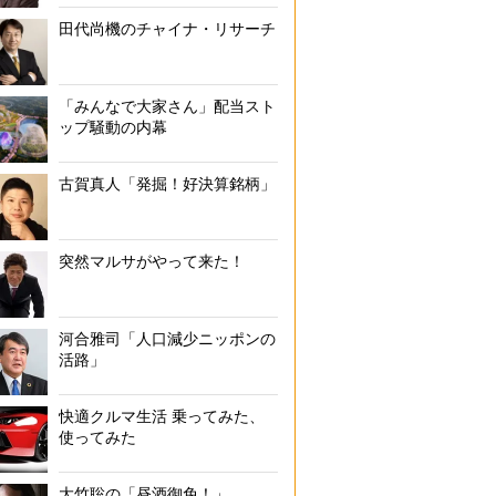
中国メディアは「毒地事件“羅生門”！」と報じている（新浪財
田代尚機のチャイナ・リサーチ
「みんなで大家さん」配当スト
ップ騒動の内幕
古賀真人「発掘！好決算銘柄」
突然マルサがやって来た！
河合雅司「人口減少ニッポンの
活路」
快適クルマ生活 乗ってみた、
使ってみた
大竹聡の「昼酒御免！」