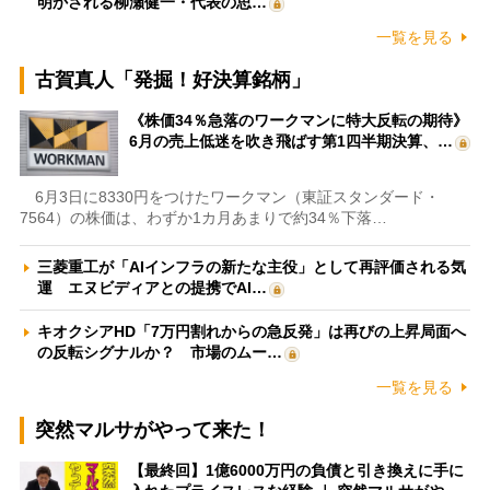
明かされる柳瀬健一・代表の思…
一覧を見る
古賀真人「発掘！好決算銘柄」
《株価34％急落のワークマンに特大反転の期待》
6月の売上低迷を吹き飛ばす第1四半期決算、…
6月3日に8330円をつけたワークマン（東証スタンダード・
7564）の株価は、わずか1カ月あまりで約34％下落…
三菱重工が「AIインフラの新たな主役」として再評価される気
運 エヌビディアとの提携でAI…
キオクシアHD「7万円割れからの急反発」は再びの上昇局面へ
の反転シグナルか？ 市場のムー…
一覧を見る
突然マルサがやって来た！
【最終回】1億6000万円の負債と引き換えに手に