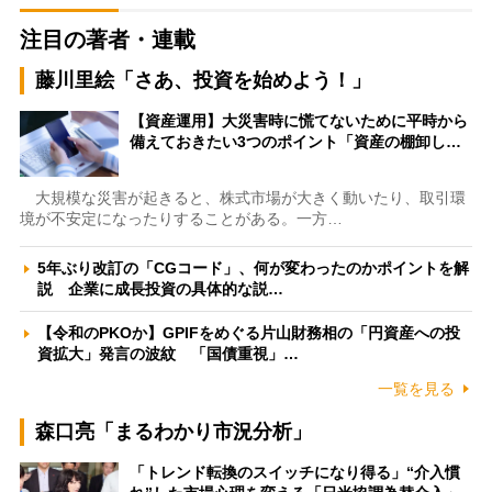
注目の著者・連載
藤川里絵「さあ、投資を始めよう！」
【資産運用】大災害時に慌てないために平時から
備えておきたい3つのポイント「資産の棚卸し…
大規模な災害が起きると、株式市場が大きく動いたり、取引環
境が不安定になったりすることがある。一方…
5年ぶり改訂の「CGコード」、何が変わったのかポイントを解
説 企業に成長投資の具体的な説…
【令和のPKOか】GPIFをめぐる片山財務相の「円資産への投
資拡大」発言の波紋 「国債重視」…
一覧を見る
森口亮「まるわかり市況分析」
「トレンド転換のスイッチになり得る」“介入慣