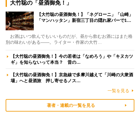
大竹聡の「昼酒御免！」
【大竹聡の昼酒御免！】「ネグローニ」「山崎」
「マンハッタン」新宿三丁目の隠れ家バーで1…
お酒はいつ飲んでもいいものだが、昼から飲むお酒にはまた格
別の味わいがある――。ライター・作家の大竹…
【大竹聡の昼酒御免！】今の若者は「なめろう」や「キヌカツ
ギ」を知らないって本当？ 昔の…
【大竹聡の昼酒御免！】京急線で多摩川越えて「川崎の大衆酒
場」へと昼酒旅 押し寄せるノス…
一覧を見る
著者・連載の一覧を見る