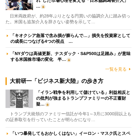
れ”した市場心理を変える「日米協調為替介入」
…
日米両政府が、約28年ぶりとなる円買いの協調介入に踏み切っ
た。米国も追加介入を辞さない姿勢を示して…
「キオクシア急落で含み損が膨らんで…」損失を投資家として
の成長につなげる4つの視点 …
「NYダウは高値更新、ナスダック・S&P500は足踏み」が意味
する米国株市場の変化 半…
一覧を見る
大前研一「ビジネス新大陸」の歩き方
「イラン戦争を利用して儲けている」利益相反と
の批判が強まるトランプファミリーの不正蓄財
疑…
トランプ大統領のファミリー信託が今年1～3月に3000回以上も
の証券取引を行っていたことが明らかになり…
「いつ暴発してもおかしくはない」イーロン・マスク氏とスペ