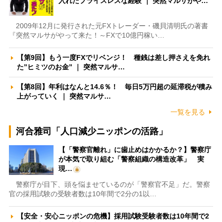
入れたプライスレスな経験 ｜ 突然マルサがや…
2009年12月に発行された元FXトレーダー・磯貝清明氏の著書
『突然マルサがやって来た！～FXで10億円稼い…
【第9回】もう一度FXでリベンジ！ 種銭は差し押さえを免れ
た”ヒミツのお金” ｜ 突然マルサ…
【第8回】年利はなんと14.6％！ 毎日5万円超の延滞税が積み
上がっていく ｜ 突然マルサ…
一覧を見る
河合雅司「人口減少ニッポンの活路」
【「警察官離れ」に歯止めはかかるか？】警察庁
が本気で取り組む「警察組織の構造改革」 実
現…
警察庁が目下、頭を悩ませているのが「警察官不足」だ。警察
官の採用試験の受験者数は10年間で2分の1以…
【安全・安心ニッポンの危機】採用試験受験者数は10年間で2