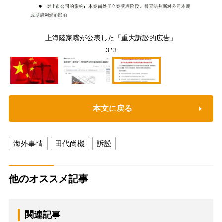
経
上海陸家嘴が公表した「重大訴訟的広告」
3
/
3
本文に戻る
海外事情
田代尚機
訴訟
他のオススメ記事
関連記事