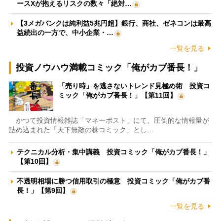
ースXが抱えるリスクの数々「絶対…
【3メガバンクは純利益5兆円超】銀行、商社、ゼネコンは最高
益続出の一方で、中小企業・…
一覧を見る
投資ノウハウ満載コミック「俺がカブ番長！」
「売り時」を逃さないトレンド見極め術 投資コ
ミック「俺がカブ番長！」【第11回】
かつて投資情報雑誌「マネーポスト」にて、圧倒的な情報量が
詰め込まれた「天下無敵の株コミック」とし…
テクニカル分析・集中講義 投資コミック「俺がカブ番長！」
【第10回】
不透明相場に勝つ信用取引の極意 投資コミック「俺がカブ番
長！」【第9回】
一覧を見る