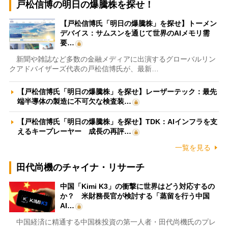
戸松信博の明日の爆騰株を探せ！
【戸松信博氏「明日の爆騰株」を探せ】トーメン
デバイス：サムスンを通じて世界のAIメモリ需
要…
新聞や雑誌など多数の金融メディアに出演するグローバルリン
クアドバイザーズ代表の戸松信博氏が、最新…
【戸松信博氏「明日の爆騰株」を探せ】レーザーテック：最先
端半導体の製造に不可欠な検査装…
【戸松信博氏「明日の爆騰株」を探せ】TDK：AIインフラを支
えるキープレーヤー 成長の再評…
一覧を見る
田代尚機のチャイナ・リサーチ
中国「Kimi K3」の衝撃に世界はどう対応するの
か？ 米財務長官が検討する「蒸留を行う中国
AI…
中国経済に精通する中国株投資の第一人者・田代尚機氏のプレ