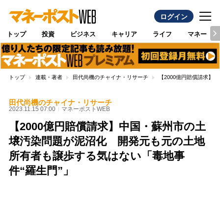
ログイン
トップ
投資
ビジネス
キャリア
ライフ
マネー
トップ
連載・著者
田代尚機のチャイナ・リサーチ
【2000億円賠償請求
田代尚機のチャイナ・リサーチ
2023.11.15 07:00
マネーポストWEB
【2000億円賠償請求】中国・蘇州市の土
壌汚染問題が泥沼化 開発元も元の土地
所有者も譲歩する気はない「毒地事
件“羅生門”」