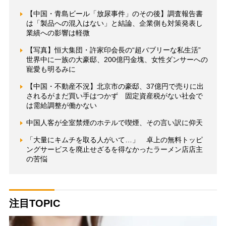
【中国・青島ビール「放尿事件」のその後】調査報告書
は「製品への混入はない」と結論、企業側も対策発表し
業績への影響は軽微
【写真】恒大集団・許家印会長の“超バブリーな私生活”
世界中に一族の大豪邸、200億円金塊、女性ダンサーへの
寵愛も明るみに
【中国・不動産不況】北京市の豪邸、37億円で売りに出
されるがまだ買い手はつかず 固定資産税がない社会で
は需給調整が働かない
中国人客が全室禁煙のホテルで喫煙、その言い訳に仰天
「大量にキムチを取る人がいて…」 卓上の無料トッピ
ングサービスを廃止せざるを得なかったラーメン店店主
の苦悩
注目TOPIC