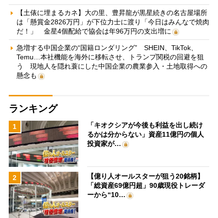
【土俵に埋まるカネ】大の里、豊昇龍が黒星続きの名古屋場所
は「懸賞金2826万円」が下位力士に渡り「今日はみんなで焼肉
だ！」 金星4個配給で協会は年96万円の支出増に
急増する中国企業の“国籍ロンダリング” SHEIN、TikTok、
Temu…本社機能を海外に移転させ、トランプ関税の回避を狙
う 現地人を隠れ蓑にした中国企業の農業参入・土地取得への
懸念も
ランキング
「キオクシアが今後も利益を出し続け
1
るかは分からない」資産11億円の個人
投資家が…
【億り人オールスターが狙う20銘柄】
2
「総資産69億円超」90歳現役トレーダ
ーから“10…