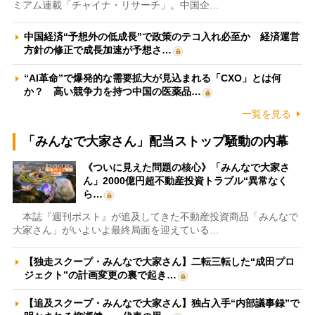
ミアム連載「チャイナ・リサーチ」。中国企…
中国経済“予想外の低成長”で政策のテコ入れ必至か 経済運営
方針の修正で成長加速が予想さ…
“AI革命”で爆発的な需要拡大が見込まれる「CXO」とは何
か？ 高い競争力を持つ中国の医薬品…
一覧を見る
「みんなで大家さん」配当ストップ騒動の内幕
《ついに見えた問題の核心》「みんなで大家さ
ん」2000億円超不動産投資トラブル“異常なく
ら…
本誌『週刊ポスト』が追及してきた不動産投資商品「みんなで
大家さん」がいよいよ最終局面を迎えている…
【独走スクープ・みんなで大家さん】二転三転した“成田プロ
ジェクト”の計画変更の裏で起き…
【追及スクープ・みんなで大家さん】独占入手“内部議事録”で