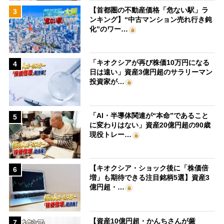
【首都圏の不動産価格「危ない駅」ラ
3
ンキング】“中古マンション売れ行き鈍
化”のワー…
「キオクシアが再び株価10万円になる
4
日は遠い」資産3億円超のサラリーマン
投資家が…
「AI・半導体関連が“本命”であること
5
に変わりはない」資産20億円超の90歳
現役トレー…
【キオクシア・ショック後に「株価倍
6
増」も期待できる注目銘柄5選】資産3
億円超・…
【資産10億円超・かんちさんが厳
7