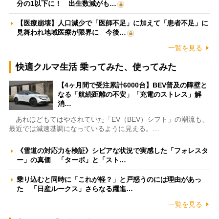
分の1以下に！ 出生数減がも…
【医療崩壊】人口減少で「医師不足」に加えて「患者不足」に
見舞われ地域医療が限界に 今後…
一覧を見る
快適クルマ生活 乗ってみた、使ってみた
【4ヶ月間で受注累計6000台】BEV普及の障壁と
なる「航続距離の不安」「充電のストレス」解
消…
あれほどもてはやされていた「EV（BEV）シフト」の潮流も、
最近では減速基調になっているように見える。…
《雪道の対応力を検証》シビアな状況で実感した「フォレスタ
ー」の真価 「ターボ」と「スト…
乗り込むと同時に「これが軽？」と戸惑うのには理由があっ
た 「日産ルークス」さらなる躍進…
一覧を見る