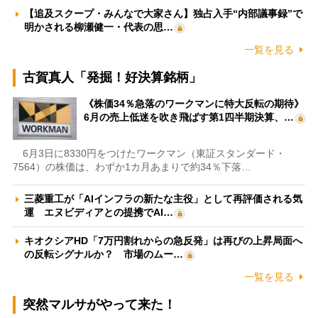
【追及スクープ・みんなで大家さん】独占入手“内部議事録”で
明かされる柳瀬健一・代表の思…
一覧を見る
古賀真人「発掘！好決算銘柄」
《株価34％急落のワークマンに特大反転の期待》
6月の売上低迷を吹き飛ばす第1四半期決算、…
6月3日に8330円をつけたワークマン（東証スタンダード・
7564）の株価は、わずか1カ月あまりで約34％下落…
三菱重工が「AIインフラの新たな主役」として再評価される気
運 エヌビディアとの提携でAI…
キオクシアHD「7万円割れからの急反発」は再びの上昇局面へ
の反転シグナルか？ 市場のムー…
一覧を見る
突然マルサがやって来た！