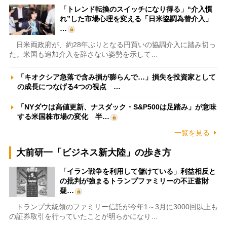
「トレンド転換のスイッチになり得る」“介入慣
れ”した市場心理を変える「日米協調為替介入」
…
日米両政府が、約28年ぶりとなる円買いの協調介入に踏み切っ
た。米国も追加介入を辞さない姿勢を示して…
「キオクシア急落で含み損が膨らんで…」損失を投資家として
の成長につなげる4つの視点 …
「NYダウは高値更新、ナスダック・S&P500は足踏み」が意味
する米国株市場の変化 半…
一覧を見る
大前研一「ビジネス新大陸」の歩き方
「イラン戦争を利用して儲けている」利益相反と
の批判が強まるトランプファミリーの不正蓄財
疑…
トランプ大統領のファミリー信託が今年1～3月に3000回以上も
の証券取引を行っていたことが明らかになり…