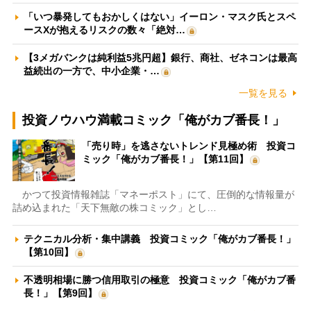
「いつ暴発してもおかしくはない」イーロン・マスク氏とスペ
ースXが抱えるリスクの数々「絶対…
【3メガバンクは純利益5兆円超】銀行、商社、ゼネコンは最高
益続出の一方で、中小企業・…
一覧を見る
投資ノウハウ満載コミック「俺がカブ番長！」
「売り時」を逃さないトレンド見極め術 投資コ
ミック「俺がカブ番長！」【第11回】
かつて投資情報雑誌「マネーポスト」にて、圧倒的な情報量が
詰め込まれた「天下無敵の株コミック」とし…
テクニカル分析・集中講義 投資コミック「俺がカブ番長！」
【第10回】
不透明相場に勝つ信用取引の極意 投資コミック「俺がカブ番
長！」【第9回】