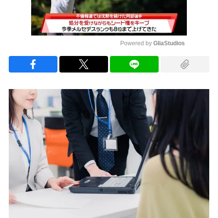
Powered by 
GliaStudios
Mute