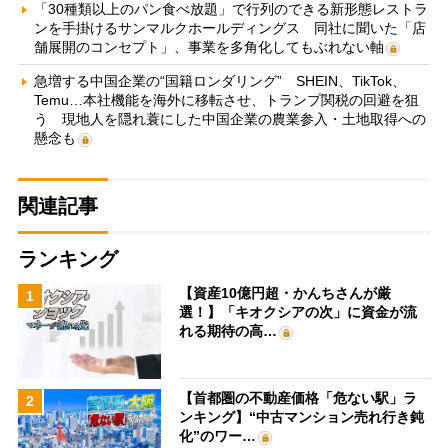
「30種類以上のパン食べ放題」で行列のできる新形態レストラ
ンを手掛けるサンマルクホールディングス 同社に聞いた「店
舗展開のコンセプト」、事業を多角化してもぶれない軸
急増する中国企業の“国籍ロンダリング” SHEIN、TikTok、
Temu…本社機能を海外に移転させ、トランプ関税の回避を狙
う 現地人を隠れ蓑にした中国企業の農業参入・土地取得への
懸念も
関連記事
ランキング
【資産10億円超・かんちさんが厳
1
選！】「キオクシアの次」に資金が流
れる期待の高…
【首都圏の不動産価格「危ない駅」ラ
2
ンキング】“中古マンション売れ行き鈍
化”のワー…