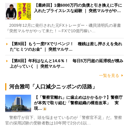
【最終回】1億6000万円の負債と引き換えに手に
入れたプライスレスな経験 ｜ 突然マルサがや…
2009年12月に発行された元FXトレーダー・磯貝清明氏の著書
『突然マルサがやって来た！～FXで10億円稼い…
【第9回】もう一度FXでリベンジ！ 種銭は差し押さえを免れ
た”ヒミツのお金” ｜ 突然マルサ…
【第8回】年利はなんと14.6％！ 毎日5万円超の延滞税が積み
上がっていく ｜ 突然マルサ…
一覧を見る
河合雅司「人口減少ニッポンの活路」
【「警察官離れ」に歯止めはかかるか？】警察庁
が本気で取り組む「警察組織の構造改革」 実
現…
警察庁が目下、頭を悩ませているのが「警察官不足」だ。警察
官の採用試験の受験者数は10年間で2分の1以…