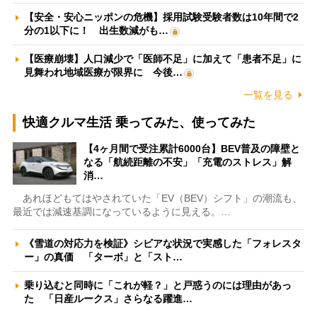
【安全・安心ニッポンの危機】採用試験受験者数は10年間で2
分の1以下に！ 出生数減がも…
【医療崩壊】人口減少で「医師不足」に加えて「患者不足」に
見舞われ地域医療が限界に 今後…
一覧を見る
快適クルマ生活 乗ってみた、使ってみた
【4ヶ月間で受注累計6000台】BEV普及の障壁と
なる「航続距離の不安」「充電のストレス」解
消…
あれほどもてはやされていた「EV（BEV）シフト」の潮流も、
最近では減速基調になっているように見える。…
《雪道の対応力を検証》シビアな状況で実感した「フォレスタ
ー」の真価 「ターボ」と「スト…
乗り込むと同時に「これが軽？」と戸惑うのには理由があっ
た 「日産ルークス」さらなる躍進…