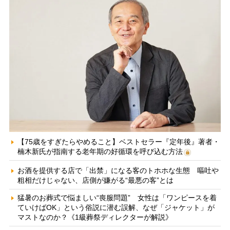
【75歳をすぎたらやめること】ベストセラー『定年後』著者・
楠木新氏が指南する老年期の好循環を呼び込む方法
お酒を提供する店で「出禁」になる客のトホホな生態 嘔吐や
粗相だけじゃない、店側が嫌がる“最悪の客”とは
猛暑のお葬式で悩ましい“喪服問題” 女性は「ワンピースを着
ていけばOK」という俗説に潜む誤解、なぜ「ジャケット」が
マストなのか？《1級葬祭ディレクターが解説》