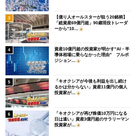
【億り人オールスターが狙う20銘柄】
3
「総資産69億円超」90歳現役トレーダ
ーから“10…
資産10億円超の投資家が明かす“AI・半
4
導体相場に乗らなかった理由” フルポ
ジション…
「キオクシアが今後も利益を出し続け
5
るかは分からない」資産11億円の個人
投資家が…
「キオクシアが再び株価10万円になる
6
日は遠い」資産3億円超のサラリーマン
投資家が…