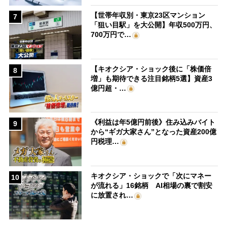
【世帯年収別・東京23区マンション
7
「狙い目駅」を大公開】年収500万円、
700万円で…
【キオクシア・ショック後に「株価倍
8
増」も期待できる注目銘柄5選】資産3
億円超・…
《利益は年5億円前後》住み込みバイト
9
から“ギガ大家さん”となった資産200億
円税理…
キオクシア・ショックで「次にマネー
10
が流れる」16銘柄 AI相場の裏で割安
に放置され…