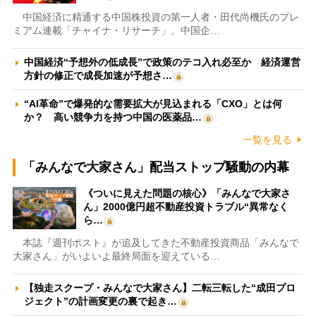
中国経済に精通する中国株投資の第一人者・田代尚機氏のプレ
ミアム連載「チャイナ・リサーチ」。中国企…
中国経済“予想外の低成長”で政策のテコ入れ必至か 経済運営
方針の修正で成長加速が予想さ…
“AI革命”で爆発的な需要拡大が見込まれる「CXO」とは何
か？ 高い競争力を持つ中国の医薬品…
一覧を見る
「みんなで大家さん」配当ストップ騒動の内幕
《ついに見えた問題の核心》「みんなで大家さ
ん」2000億円超不動産投資トラブル“異常なく
ら…
本誌『週刊ポスト』が追及してきた不動産投資商品「みんなで
大家さん」がいよいよ最終局面を迎えている…
【独走スクープ・みんなで大家さん】二転三転した“成田プロ
ジェクト”の計画変更の裏で起き…