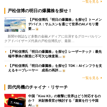
一覧を見る
戸松信博の明日の爆騰株を探せ！
【戸松信博氏「明日の爆騰株」を探せ】トーメン
デバイス：サムスンを通じて世界のAIメモリ需
要…
新聞や雑誌など多数の金融メディアに出演するグローバルリン
クアドバイザーズ代表の戸松信博氏が、最新…
【戸松信博氏「明日の爆騰株」を探せ】レーザーテック：最先
端半導体の製造に不可欠な検査装…
【戸松信博氏「明日の爆騰株」を探せ】TDK：AIインフラを支
えるキープレーヤー 成長の再評…
一覧を見る
田代尚機のチャイナ・リサーチ
中国「Kimi K3」の衝撃に世界はどう対応するの
か？ 米財務長官が検討する「蒸留を行う中国
AI…