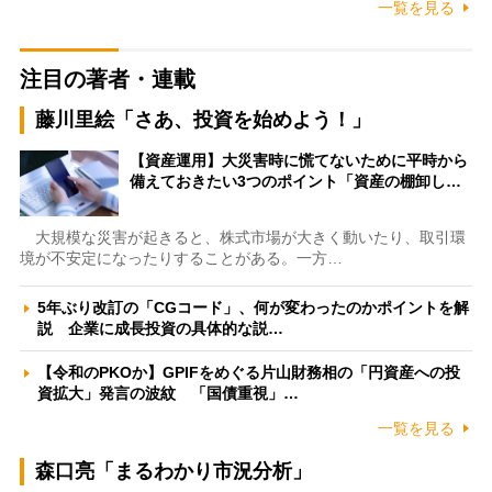
一覧を見る
注目の著者・連載
藤川里絵「さあ、投資を始めよう！」
【資産運用】大災害時に慌てないために平時から
備えておきたい3つのポイント「資産の棚卸し…
大規模な災害が起きると、株式市場が大きく動いたり、取引環
境が不安定になったりすることがある。一方…
5年ぶり改訂の「CGコード」、何が変わったのかポイントを解
説 企業に成長投資の具体的な説…
【令和のPKOか】GPIFをめぐる片山財務相の「円資産への投
資拡大」発言の波紋 「国債重視」…
一覧を見る
森口亮「まるわかり市況分析」