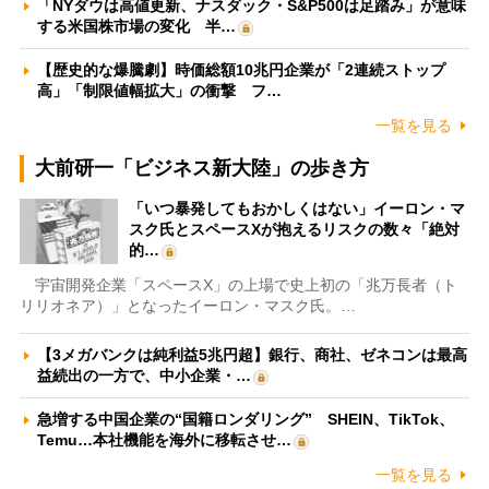
「NYダウは高値更新、ナスダック・S&P500は足踏み」が意味
する米国株市場の変化 半…
【歴史的な爆騰劇】時価総額10兆円企業が「2連続ストップ
高」「制限値幅拡大」の衝撃 フ…
一覧を見る
大前研一「ビジネス新大陸」の歩き方
「いつ暴発してもおかしくはない」イーロン・マ
スク氏とスペースXが抱えるリスクの数々「絶対
的…
宇宙開発企業「スペースX」の上場で史上初の「兆万長者（ト
リリオネア）」となったイーロン・マスク氏。…
【3メガバンクは純利益5兆円超】銀行、商社、ゼネコンは最高
益続出の一方で、中小企業・…
急増する中国企業の“国籍ロンダリング” SHEIN、TikTok、
Temu…本社機能を海外に移転させ…
一覧を見る