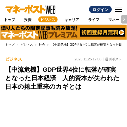
ログイン
トップ
投資
ビジネス
キャリア
ライフ
マネー
トップ
ビジネス
社会
【中流危機】GDP世界4位に転落が確実となった日本
ビジネス
2023.11.25 17:00
週刊ポスト
【中流危機】GDP世界4位に転落が確実
となった日本経済 人的資本が失われた
日本の捲土重来のカギとは
Loaded
:
96.70%
/
Unmute