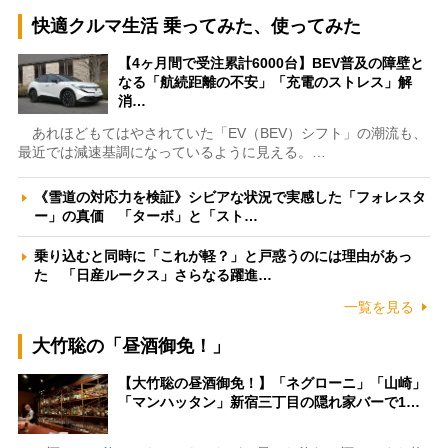
快適クルマ生活 乗ってみた、使ってみた
【4ヶ月間で受注累計6000台】BEV普及の障壁と
なる「航続距離の不安」「充電のストレス」解
消…
あれほどもてはやされていた「EV（BEV）シフト」の潮流も、
最近では減速基調になっているように見える。…
《雪道の対応力を検証》シビアな状況で実感した「フォレスタ
ー」の真価 「ターボ」と「スト…
乗り込むと同時に「これが軽？」と戸惑うのには理由があっ
た 「日産ルークス」さらなる躍進…
一覧を見る
大竹聡の「昼酒御免！」
【大竹聡の昼酒御免！】「ネグローニ」「山崎」
「マンハッタン」新宿三丁目の隠れ家バーで1…