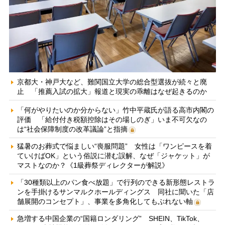
京都大・神戸大など、難関国立大学の総合型選抜が続々と廃
止 「推薦入試の拡大」報道と現実の乖離はなぜ起きるのか
「何がやりたいのか分からない」竹中平蔵氏が語る高市内閣の
評価 「給付付き税額控除はその場しのぎ」いま不可欠なの
は“社会保障制度の改革議論”と指摘
猛暑のお葬式で悩ましい“喪服問題” 女性は「ワンピースを着
ていけばOK」という俗説に潜む誤解、なぜ「ジャケット」が
マストなのか？《1級葬祭ディレクターが解説》
「30種類以上のパン食べ放題」で行列のできる新形態レストラ
ンを手掛けるサンマルクホールディングス 同社に聞いた「店
舗展開のコンセプト」、事業を多角化してもぶれない軸
急増する中国企業の“国籍ロンダリング” SHEIN、TikTok、