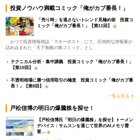
投資ノウハウ満載コミック「俺がカブ番長！」
「売り時」を逃さないトレンド見極め術 投資コ
ミック「俺がカブ番長！」【第11回】
かつて投資情報雑誌「マネーポスト」にて、圧倒的な情報量が
詰め込まれた「天下無敵の株コミック」とし…
テクニカル分析・集中講義 投資コミック「俺がカブ番長！」
【第10回】
不透明相場に勝つ信用取引の極意 投資コミック「俺がカブ番
長！」【第9回】
一覧を見る
戸松信博の明日の爆騰株を探せ！
【戸松信博氏「明日の爆騰株」を探せ】トーメン
デバイス：サムスンを通じて世界のAIメモリ需
要…