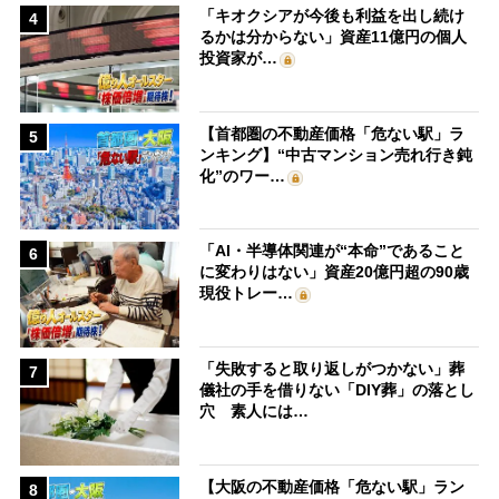
「キオクシアが今後も利益を出し続け
4
るかは分からない」資産11億円の個人
投資家が…
【首都圏の不動産価格「危ない駅」ラ
5
ンキング】“中古マンション売れ行き鈍
化”のワー…
「AI・半導体関連が“本命”であること
6
に変わりはない」資産20億円超の90歳
現役トレー…
「失敗すると取り返しがつかない」葬
7
儀社の手を借りない「DIY葬」の落とし
穴 素人には…
【大阪の不動産価格「危ない駅」ラン
8