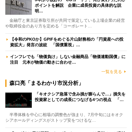
ポイントを解説 企業に成長投資の具体的な説
明…
金融庁と東京証券取引所が共同で策定している上場企業の経営
や取締役会のあり方を定める「コーポレート…
【令和のPKOか】GPIFをめぐる片山財務相の「円資産への投
資拡大」発言の波紋 「国債重視」…
インフレでも「物価負け」しない金融商品「物価連動国債」に
注目 元本が物価の動きに合わせ…
一覧を見る
森口亮「まるわかり市況分析」
「キオクシア急落で含み損が膨らんで…」損失を
投資家としての成長につなげる4つの視点 「…
半導体株を中心に相場の調整色が強まり、7月中旬にはキオク
シアホールディングスがストップ安をつけるな…