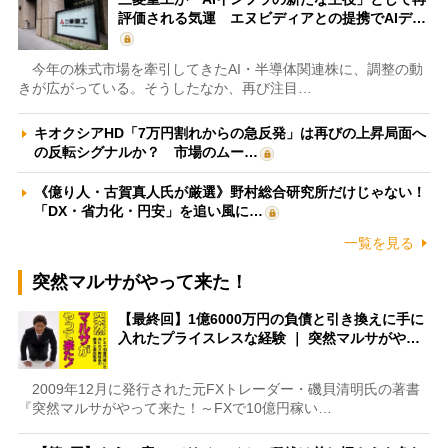
評価される気運 エヌビディアとの提携でAIデ…
今年の株式市場を牽引してきたAI・半導体関連株に、調整の動
きが広がっている。そうしたなか、再び注目…
キオクシアHD「7万円割れからの急反発」は再びの上昇局面へ
の反転シグナルか？ 市場のムー…
《億り人・古賀真人氏が厳選》野村総合研究所だけじゃない！
「DX・省力化・円安」を追い風に…
一覧を見る
突然マルサがやって来た！
【最終回】1億6000万円の負債と引き換えに手に
入れたプライスレスな経験 ｜ 突然マルサがや…
2009年12月に発行された元FXトレーダー・磯貝清明氏の著書
『突然マルサがやって来た！～FXで10億円稼い…