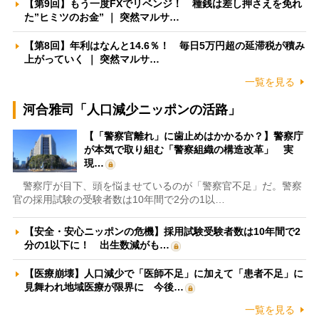
【第9回】もう一度FXでリベンジ！ 種銭は差し押さえを免れ
た”ヒミツのお金” ｜ 突然マルサ…
【第8回】年利はなんと14.6％！ 毎日5万円超の延滞税が積み
上がっていく ｜ 突然マルサ…
一覧を見る
河合雅司「人口減少ニッポンの活路」
【「警察官離れ」に歯止めはかかるか？】警察庁
が本気で取り組む「警察組織の構造改革」 実
現…
警察庁が目下、頭を悩ませているのが「警察官不足」だ。警察
官の採用試験の受験者数は10年間で2分の1以…
【安全・安心ニッポンの危機】採用試験受験者数は10年間で2
分の1以下に！ 出生数減がも…
【医療崩壊】人口減少で「医師不足」に加えて「患者不足」に
見舞われ地域医療が限界に 今後…
一覧を見る