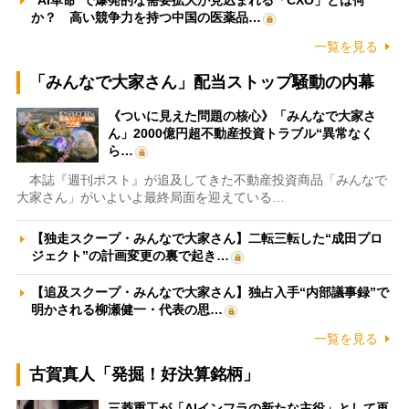
“AI革命”で爆発的な需要拡大が見込まれる「CXO」とは何
か？ 高い競争力を持つ中国の医薬品…
一覧を見る
「みんなで大家さん」配当ストップ騒動の内幕
《ついに見えた問題の核心》「みんなで大家さ
ん」2000億円超不動産投資トラブル“異常なく
ら…
本誌『週刊ポスト』が追及してきた不動産投資商品「みんなで
大家さん」がいよいよ最終局面を迎えている…
【独走スクープ・みんなで大家さん】二転三転した“成田プロ
ジェクト”の計画変更の裏で起き…
【追及スクープ・みんなで大家さん】独占入手“内部議事録”で
明かされる柳瀬健一・代表の思…
一覧を見る
古賀真人「発掘！好決算銘柄」
三菱重工が「AIインフラの新たな主役」として再