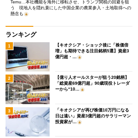
Temu…本社機能を海外に移転させ、トランプ関税の回避を狙
う 現地人を隠れ蓑にした中国企業の農業参入・土地取得への
懸念も
ランキング
【キオクシア・ショック後に「株価倍
1
増」も期待できる注目銘柄5選】資産3
億円超・…
【億り人オールスターが狙う20銘柄】
2
「総資産69億円超」90歳現役トレーダ
ーから“10…
「キオクシアが再び株価10万円になる
3
日は遠い」資産3億円超のサラリーマン
投資家が…