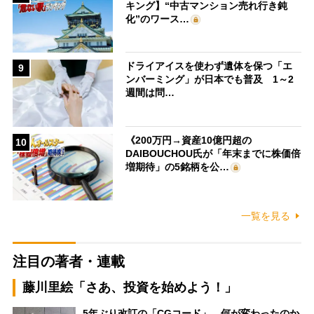
キング】“中古マンション売れ行き鈍
化”のワース…
ドライアイスを使わず遺体を保つ「エ
9
ンバーミング」が日本でも普及 1～2
週間は問…
《200万円→資産10億円超の
10
DAIBOUCHOU氏が「年末までに株価倍
増期待」の5銘柄を公…
一覧を見る
注目の著者・連載
藤川里絵「さあ、投資を始めよう！」
5年ぶり改訂の「CGコード」、何が変わったのか