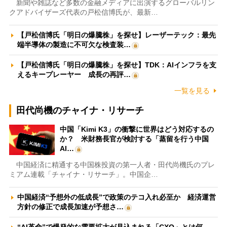
新聞や雑誌など多数の金融メディアに出演するグローバルリン
クアドバイザーズ代表の戸松信博氏が、最新…
【戸松信博氏「明日の爆騰株」を探せ】レーザーテック：最先
端半導体の製造に不可欠な検査装…
【戸松信博氏「明日の爆騰株」を探せ】TDK：AIインフラを支
えるキープレーヤー 成長の再評…
一覧を見る
田代尚機のチャイナ・リサーチ
中国「Kimi K3」の衝撃に世界はどう対応するの
か？ 米財務長官が検討する「蒸留を行う中国
AI…
中国経済に精通する中国株投資の第一人者・田代尚機氏のプレ
ミアム連載「チャイナ・リサーチ」。中国企…
中国経済“予想外の低成長”で政策のテコ入れ必至か 経済運営
方針の修正で成長加速が予想さ…