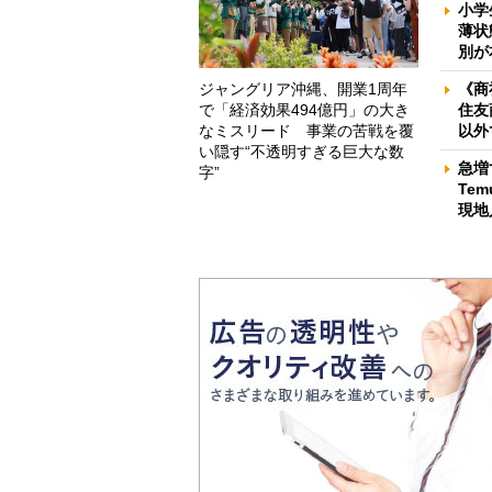
小学
薄状
別が
ジャングリア沖縄、開業1周年
《商
で「経済効果494億円」の大き
住友
なミスリード 事業の苦戦を覆
以外
い隠す“不透明すぎる巨大な数
急増
字”
Te
現地