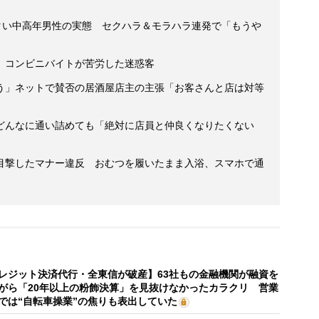
イタい中高年男性の実態 セクハラ＆モラハラ連発で「もうや
 コンビニバイトが苦労した迷惑客
う」ネットで賛否の居酒屋店主の主張「お客さんと店は対等
どんなに通い詰めても「絶対に店員と仲良くなりたくない
目撃したマナー違反 おむつを履いたまま入浴、スマホで通
レジット決済代行・全東信が破産】63社もの金融機関が融資を
がら「20年以上の粉飾決算」を見抜けなかったカラクリ 営業
では“自転車操業”の焦りも表出していた