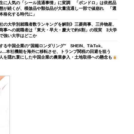
生に人気の「シール流通事情」に変調 「ボンドロ」は依然品
態が続くが、模倣品や類似品が大量流通し一部で値崩れ 「選
本格化する時代に」
社の大学別就職者数ランキングを解剖》三菱商事、三井物産、
商事への就職者は「東大・早大・慶大で約6割」の現実 3大学
で強い大学はどこか
する中国企業の“国籍ロンダリング” SHEIN、TikTok、
mu…本社機能を海外に移転させ、トランプ関税の回避を狙う
人を隠れ蓑にした中国企業の農業参入・土地取得への懸念も