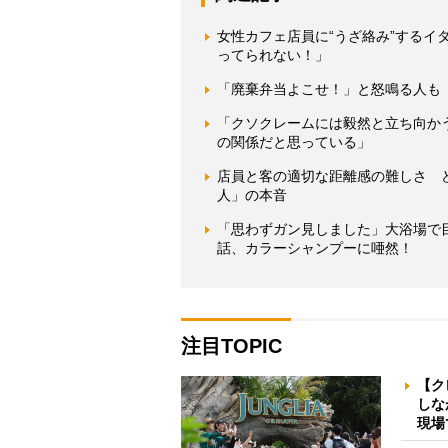
女性カフェ店員に“うざ絡み”する
ってられない！」
「廃棄弁当よこせ！」と怒鳴る人も
「クソクレームには毅然と立ち向か
の関係だと思っている」
店員と客の適切な距離感の難しさ 
人」の本音
「思わずガン見しました」大浴場で
話、カラーシャンプーに唖然！
注目TOPIC
【ク
しな
現場