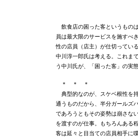
飲食店の困った客というものは
員は最大限のサービスを施すべ
性の店員（店主）が仕切ってい
中川淳一郎氏は考える。これま
う中川氏が、「困った客」の実
＊ ＊ ＊
典型的なのが、スケベ根性を持
通うものだから、半分ガールズ
であろうともその姿勢は崩さな
を渡すのが仕事。もちろんある
客は延々と目当ての店員相手に