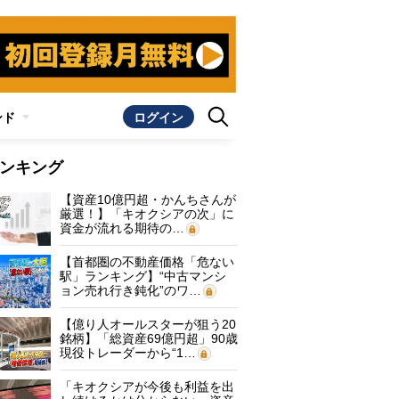
ンド
ログイン
ンキング
【資産10億円超・かんちさんが
厳選！】「キオクシアの次」に
資金が流れる期待の…
【首都圏の不動産価格「危ない
駅」ランキング】“中古マンシ
ョン売れ行き鈍化”のワ…
【億り人オールスターが狙う20
銘柄】「総資産69億円超」90歳
現役トレーダーから“1…
「キオクシアが今後も利益を出