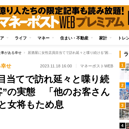
ア
ライフ
マネー
住まい・不動産
家計
トレ
仕事がある幸せ
居酒屋に女性店員目当てで訪れ延々と喋り続ける“困った男性客”の実態 「他のお客さんに申し訳ない…」と女将もため息
ラ
1
る幸せ
2023.11.18 16:00
マネーポストWEB
目当てで訪れ延々と喋り続
2
客”の実態 「他のお客さん
と女将もため息
3
Loaded
:
100.00%
/
4