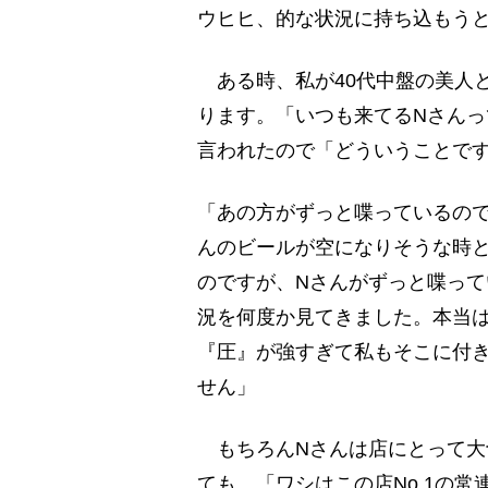
ウヒヒ、的な状況に持ち込もう
ある時、私が40代中盤の美人
ります。「いつも来てるNさん
言われたので「どういうことで
「あの方がずっと喋っているの
んのビールが空になりそうな時
のですが、Nさんがずっと喋っ
況を何度か見てきました。本当
『圧』が強すぎて私もそこに付
せん」
もちろんNさんは店にとって大
ても、「ワシはこの店No.1の