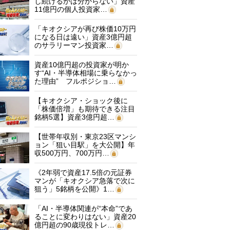
し続けるかは分からない」資産
11億円の個人投資家…
「キオクシアが再び株価10万円
になる日は遠い」資産3億円超
のサラリーマン投資家…
資産10億円超の投資家が明か
す“AI・半導体相場に乗らなかっ
た理由” フルポジショ…
【キオクシア・ショック後に
「株価倍増」も期待できる注目
銘柄5選】資産3億円超…
【世帯年収別・東京23区マンシ
ョン「狙い目駅」を大公開】年
収500万円、700万円…
《2年弱で資産17.5倍の元証券
マンが「キオクシア急落で次に
狙う」5銘柄を公開》1…
「AI・半導体関連が“本命”であ
ることに変わりはない」資産20
億円超の90歳現役トレ…