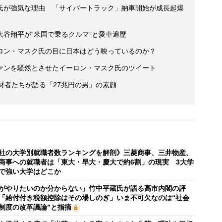
氏が強気な理由 「サイバートラック」納車開始が成長起爆
谷翔平が“米国で乗るクルマ”と愛車遍歴
ロン・マスク氏の目に日本はどう映っているのか？
ァンを騒然とさせたイーロン・マスク氏のツイート
材者たちが語る「27兆円の男」の素顔
社の大学別就職者数ランキングを解剖》三菱商事、三井物産、
商事への就職者は「東大・早大・慶大で約6割」の現実 3大学
で強い大学はどこか
がやりたいのか分からない」竹中平蔵氏が語る高市内閣の評
「給付付き税額控除はその場しのぎ」いま不可欠なのは“社会
制度の改革議論”と指摘