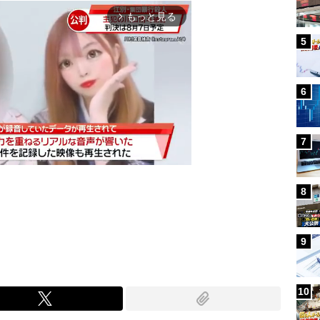
もっと見る
arrow_forward_ios
5
6
7
8
Mute
9
10