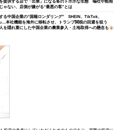
を提供する店で「出禁」になる客のトホホな生態 嘔吐や粗相
じゃない、店側が嫌がる“最悪の客”とは
する中国企業の“国籍ロンダリング” SHEIN、TikTok、
mu…本社機能を海外に移転させ、トランプ関税の回避を狙う
人を隠れ蓑にした中国企業の農業参入・土地取得への懸念も