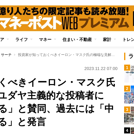
ア
ライフ
マネー
住まい・不動産
家計
トレ
リサーチ
投資家が知っておくべきイーロン・マスク氏の極端な見解 反ユダヤ主義的な投稿者に「真実を語っている」と賛同、過去には「中国は台湾を統一する」と発言
ラ
1
2023.11.22 07:00
くべきイーロン・マスク氏
2
ユダヤ主義的な投稿者に
る」と賛同、過去には「中
3
る」と発言
4