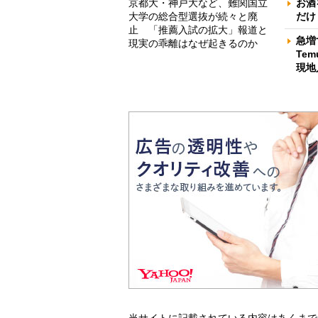
京都大・神戸大など、難関国立
お酒
大学の総合型選抜が続々と廃
だけ
止 「推薦入試の拡大」報道と
急増
現実の乖離はなぜ起きるのか
Te
現地