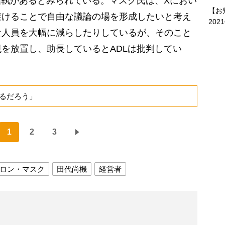
確執があるとみられている。マスク氏は、Xにおい
【お
避けることで自由な議論の場を形成したいと考え
202
な人員を大幅に減らしたりしているが、そのこと
を放置し、助長しているとADLは批判してい
。
るだろう」
1
2
3
ロン・マスク
田代尚機
経営者