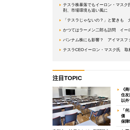
テスラ株暴落でもイーロン・マスク
剤、市場環境も追い風に
「テスラじゃないの？」と驚きも 大
かつてはラーメン二郎も訪問 イー
バンナム株にも影響？ アイマスフ
テスラCEOイーロン・マスク氏 取
注目TOPIC
《商
住友
以外
「何
価 
保障