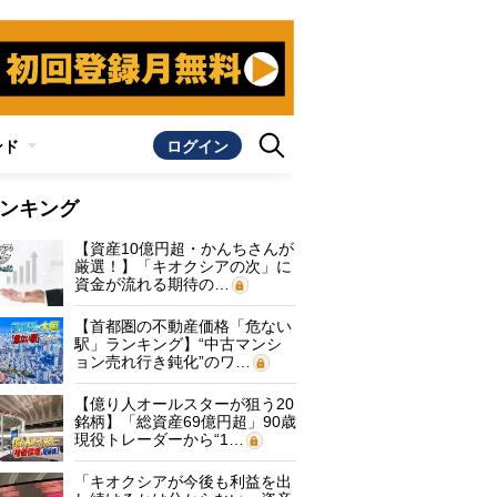
ンド
ログイン
ンキング
【資産10億円超・かんちさんが
厳選！】「キオクシアの次」に
資金が流れる期待の…
【首都圏の不動産価格「危ない
駅」ランキング】“中古マンシ
ョン売れ行き鈍化”のワ…
【億り人オールスターが狙う20
銘柄】「総資産69億円超」90歳
現役トレーダーから“1…
「キオクシアが今後も利益を出