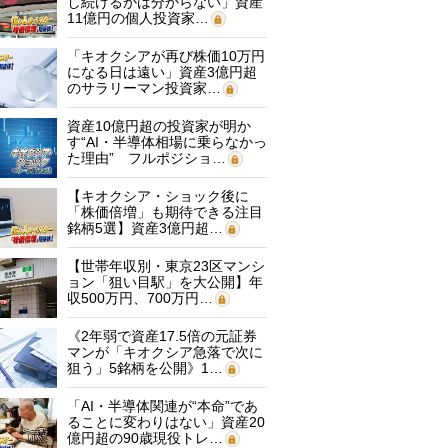
し続けるかは分からない」資産
11億円の個人投資家…
「キオクシアが再び株価10万円
になる日は遠い」資産3億円超
のサラリーマン投資家…
資産10億円超の投資家が明か
す“AI・半導体相場に乗らなかっ
た理由” フルポジショ…
【キオクシア・ショック後に
「株価倍増」も期待できる注目
銘柄5選】資産3億円超…
【世帯年収別・東京23区マンシ
ョン「狙い目駅」を大公開】年
収500万円、700万円…
《2年弱で資産17.5倍の元証券
マンが「キオクシア急落で次に
狙う」5銘柄を公開》1…
「AI・半導体関連が“本命”であ
ることに変わりはない」資産20
億円超の90歳現役トレ…