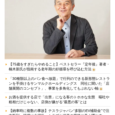
【75歳をすぎたらやめること】ベストセラー『定年後』著者・
楠木新氏が指南する老年期の好循環を呼び込む方法
「30種類以上のパン食べ放題」で行列のできる新形態レストラ
ンを手掛けるサンマルクホールディングス 同社に聞いた「店
舗展開のコンセプト」、事業を多角化してもぶれない軸
お酒を提供する店で「出禁」になる客のトホホな生態 嘔吐や
粗相だけじゃない、店側が嫌がる“最悪の客”とは
【納車時に複数の事故】テスラジャパン“多額のEV補助金”で注