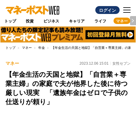
ログイン
トップ
投資
ビジネス
キャリア
ライフ
マネー
トップ
マネー
年金
【年金生活の天国と地獄】「自営業＋専業主婦」の家庭
マネー
2023.12.06 15:01
女性セブン
【年金生活の天国と地獄】「自営業＋専
業主婦」の家庭で夫が他界した後に待つ
厳しい現実 「遺族年金はゼロで子供の
仕送りが頼り」
Loaded
:
100.00%
/
Unmute