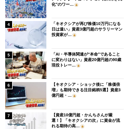
化”のワー…
「キオクシアが再び株価10万円になる
4
日は遠い」資産3億円超のサラリーマン
投資家が…
「AI・半導体関連が“本命”であること
5
に変わりはない」資産20億円超の90歳
現役トレー…
【キオクシア・ショック後に「株価倍
6
増」も期待できる注目銘柄5選】資産3
億円超・…
【資産10億円超・かんちさんが厳
7
選！】「キオクシアの次」に資金が流
れる期待の高…