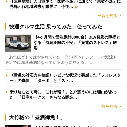
【医療崩壊】人口減少で「医師不足」に加えて「患者不足」に
見舞われ地域医療が限界に 今後…
一覧を見る
快適クルマ生活 乗ってみた、使ってみた
【4ヶ月間で受注累計6000台】BEV普及の障壁と
なる「航続距離の不安」「充電のストレス」解
消…
あれほどもてはやされていた「EV（BEV）シフト」の潮流も、
最近では減速基調になっているように見える。…
《雪道の対応力を検証》シビアな状況で実感した「フォレスタ
ー」の真価 「ターボ」と「スト…
乗り込むと同時に「これが軽？」と戸惑うのには理由があっ
た 「日産ルークス」さらなる躍進…
一覧を見る
大竹聡の「昼酒御免！」