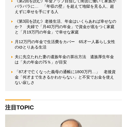
《第2回を読む》年金アップ目指して闇雲に働いて家族が
バラバラに… 「年収の壁」を超えて地獄を見る人、超
えずに幸せを手にする人
《第3回を読む》老後生活、年金はいくらあれば幸せなの
か？ 夫婦で「月40万円の年金」で資金が底をつく家庭
と「月19万円の年金」で幸せな家庭
月12万円の年金で生活費をカバー 65才一人暮らし女性
のゆとりある生活
夫に先立たれた妻の遺族年金の算出方法 遺族厚生年金
は「夫の年金の75％」が目安
「87才で亡くなった義母の通帳に1800万円…」 老後資
金「何才まで生きるかわからない」と不安でお金を使え
ない寂しさ
注目TOPIC