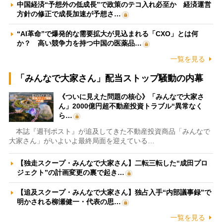
中国経済“予想外の低成長”で政策のテコ入れ必至か 経済運営
方針の修正で成長加速が予想さ…
“AI革命”で爆発的な需要拡大が見込まれる「CXO」とは何
か？ 高い競争力を持つ中国の医薬品…
一覧を見る
「みんなで大家さん」配当ストップ騒動の内幕
《ついに見えた問題の核心》「みんなで大家さ
ん」2000億円超不動産投資トラブル“異常なく
ら…
本誌『週刊ポスト』が追及してきた不動産投資商品「みんなで
大家さん」がいよいよ最終局面を迎えている…
【独走スクープ・みんなで大家さん】二転三転した“成田プロ
ジェクト”の計画変更の裏で起き…
【追及スクープ・みんなで大家さん】独占入手“内部議事録”で
明かされる柳瀬健一・代表の思…
一覧を見る