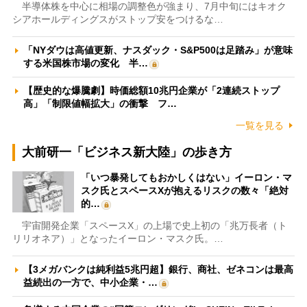
半導体株を中心に相場の調整色が強まり、7月中旬にはキオク
シアホールディングスがストップ安をつけるな…
「NYダウは高値更新、ナスダック・S&P500は足踏み」が意味
する米国株市場の変化 半…
【歴史的な爆騰劇】時価総額10兆円企業が「2連続ストップ
高」「制限値幅拡大」の衝撃 フ…
一覧を見る
大前研一「ビジネス新大陸」の歩き方
「いつ暴発してもおかしくはない」イーロン・マ
スク氏とスペースXが抱えるリスクの数々「絶対
的…
宇宙開発企業「スペースX」の上場で史上初の「兆万長者（ト
リリオネア）」となったイーロン・マスク氏。…
【3メガバンクは純利益5兆円超】銀行、商社、ゼネコンは最高
益続出の一方で、中小企業・…