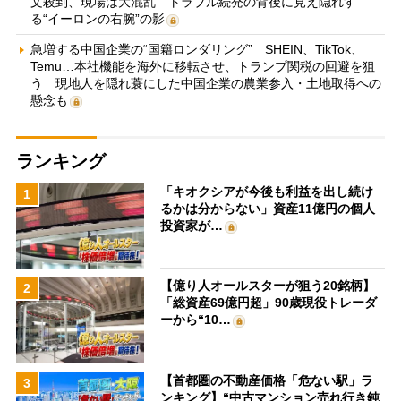
文殺到、現場は大混乱 トラブル続発の背後に見え隠れす
る“イーロンの右腕”の影
急増する中国企業の“国籍ロンダリング” SHEIN、TikTok、
Temu…本社機能を海外に移転させ、トランプ関税の回避を狙
う 現地人を隠れ蓑にした中国企業の農業参入・土地取得への
懸念も
ランキング
「キオクシアが今後も利益を出し続け
1
るかは分からない」資産11億円の個人
投資家が…
【億り人オールスターが狙う20銘柄】
2
「総資産69億円超」90歳現役トレーダ
ーから“10…
【首都圏の不動産価格「危ない駅」ラ
3
ンキング】“中古マンション売れ行き鈍