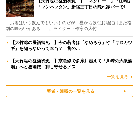
【大竹聡の昼酒御免！】「ネグローニ」「山崎」
「マンハッタン」新宿三丁目の隠れ家バーで1…
お酒はいつ飲んでもいいものだが、昼から飲むお酒にはまた格
別の味わいがある――。ライター・作家の大竹…
【大竹聡の昼酒御免！】今の若者は「なめろう」や「キヌカツ
ギ」を知らないって本当？ 昔の…
【大竹聡の昼酒御免！】京急線で多摩川越えて「川崎の大衆酒
場」へと昼酒旅 押し寄せるノス…
一覧を見る
著者・連載の一覧を見る