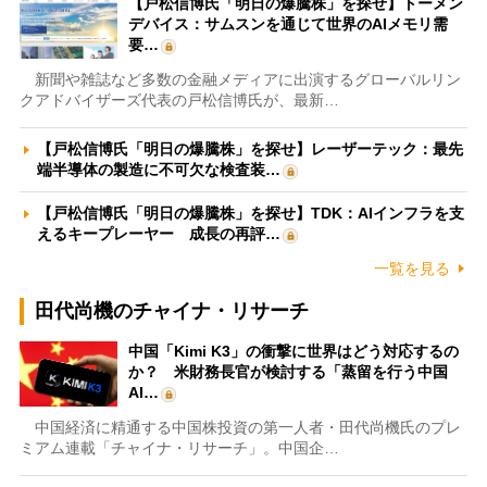
【戸松信博氏「明日の爆騰株」を探せ】トーメン
デバイス：サムスンを通じて世界のAIメモリ需
要…
新聞や雑誌など多数の金融メディアに出演するグローバルリン
クアドバイザーズ代表の戸松信博氏が、最新…
【戸松信博氏「明日の爆騰株」を探せ】レーザーテック：最先
端半導体の製造に不可欠な検査装…
【戸松信博氏「明日の爆騰株」を探せ】TDK：AIインフラを支
えるキープレーヤー 成長の再評…
一覧を見る
田代尚機のチャイナ・リサーチ
中国「Kimi K3」の衝撃に世界はどう対応するの
か？ 米財務長官が検討する「蒸留を行う中国
AI…
中国経済に精通する中国株投資の第一人者・田代尚機氏のプレ
ミアム連載「チャイナ・リサーチ」。中国企…