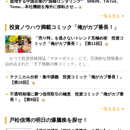
急増する中国企業の“国籍ロンダリング” SHEIN、TikTok、
Temu…本社機能を海外に移転させ…
一覧を見る
投資ノウハウ満載コミック「俺がカブ番長！」
「売り時」を逃さないトレンド見極め術 投資コ
ミック「俺がカブ番長！」【第11回】
かつて投資情報雑誌「マネーポスト」にて、圧倒的な情報量が
詰め込まれた「天下無敵の株コミック」とし…
テクニカル分析・集中講義 投資コミック「俺がカブ番長！」
【第10回】
不透明相場に勝つ信用取引の極意 投資コミック「俺がカブ番
長！」【第9回】
一覧を見る
戸松信博の明日の爆騰株を探せ！