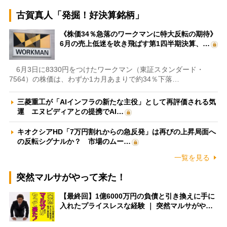
古賀真人「発掘！好決算銘柄」
《株価34％急落のワークマンに特大反転の期待》
6月の売上低迷を吹き飛ばす第1四半期決算、…
6月3日に8330円をつけたワークマン（東証スタンダード・
7564）の株価は、わずか1カ月あまりで約34％下落…
三菱重工が「AIインフラの新たな主役」として再評価される気
運 エヌビディアとの提携でAI…
キオクシアHD「7万円割れからの急反発」は再びの上昇局面へ
の反転シグナルか？ 市場のムー…
一覧を見る
突然マルサがやって来た！
【最終回】1億6000万円の負債と引き換えに手に
入れたプライスレスな経験 ｜ 突然マルサがや…