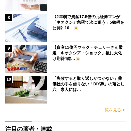
《2年弱で資産17.5倍の元証券マンが
8
「キオクシア急落で次に狙う」5銘柄を
公開》10…
【資産11億円マック・チェリーさん厳
9
選「キオクシア・ショック」後に大化
け期待4銘…
「失敗すると取り返しがつかない」葬
10
儀社の手を借りない「DIY葬」の落とし
穴 素人には…
一覧を見る
注目の著者・連載