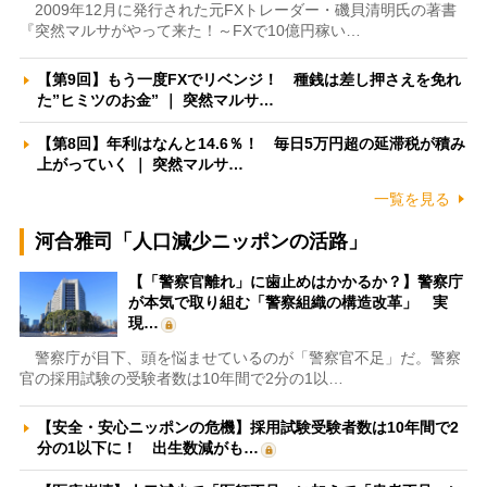
2009年12月に発行された元FXトレーダー・磯貝清明氏の著書
『突然マルサがやって来た！～FXで10億円稼い…
【第9回】もう一度FXでリベンジ！ 種銭は差し押さえを免れ
た”ヒミツのお金” ｜ 突然マルサ…
【第8回】年利はなんと14.6％！ 毎日5万円超の延滞税が積み
上がっていく ｜ 突然マルサ…
一覧を見る
河合雅司「人口減少ニッポンの活路」
【「警察官離れ」に歯止めはかかるか？】警察庁
が本気で取り組む「警察組織の構造改革」 実
現…
警察庁が目下、頭を悩ませているのが「警察官不足」だ。警察
官の採用試験の受験者数は10年間で2分の1以…
【安全・安心ニッポンの危機】採用試験受験者数は10年間で2
分の1以下に！ 出生数減がも…