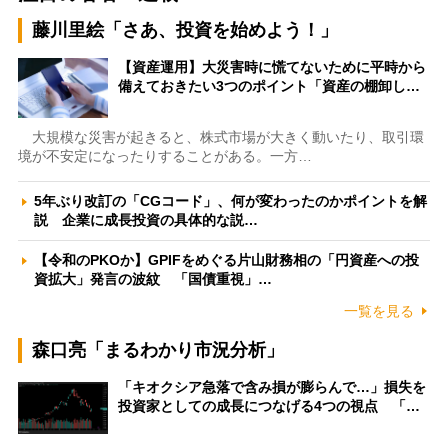
藤川里絵「さあ、投資を始めよう！」
【資産運用】大災害時に慌てないために平時から
備えておきたい3つのポイント「資産の棚卸し…
大規模な災害が起きると、株式市場が大きく動いたり、取引環
境が不安定になったりすることがある。一方…
5年ぶり改訂の「CGコード」、何が変わったのかポイントを解
説 企業に成長投資の具体的な説…
【令和のPKOか】GPIFをめぐる片山財務相の「円資産への投
資拡大」発言の波紋 「国債重視」…
一覧を見る
森口亮「まるわかり市況分析」
「キオクシア急落で含み損が膨らんで…」損失を
投資家としての成長につなげる4つの視点 「…