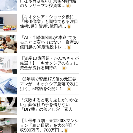
になる日は遠い」資産3億円超
のサラリーマン投資家…
【キオクシア・ショック後に
「株価倍増」も期待できる注目
銘柄5選】資産3億円超…
「AI・半導体関連が“本命”であ
ることに変わりはない」資産20
億円超の90歳現役トレ…
【資産10億円超・かんちさんが
厳選！】「キオクシアの次」に
資金が流れる期待の…
《2年弱で資産17.5倍の元証券
マンが「キオクシア急落で次に
狙う」5銘柄を公開》1…
「失敗すると取り返しがつかな
い」葬儀社の手を借りない
「DIY葬」の落とし穴 素人
に…
【世帯年収別・東京23区マンシ
ョン「狙い目駅」を大公開】年
収500万円、700万円…