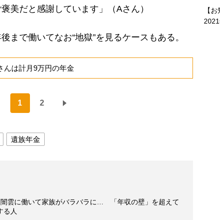
ご褒美だと感謝しています」（Aさん）
【お
202
後まで働いてなお“地獄”を見るケースもある。
さんは計月9万円の年金
1
2
遺族年金
て闇雲に働いて家族がバラバラに… 「年収の壁」を超えて
する人