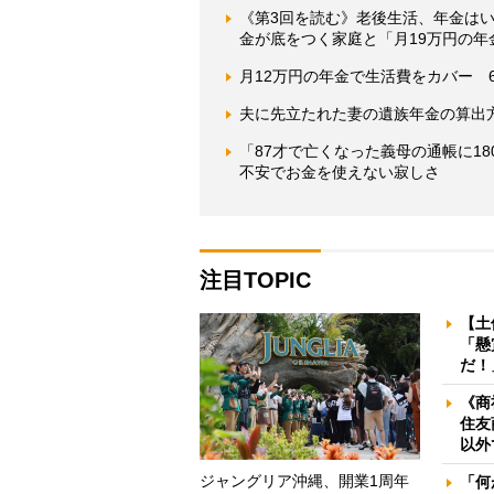
《第3回を読む》老後生活、年金は
金が底をつく家庭と「月19万円の年
月12万円の年金で生活費をカバー 
夫に先立たれた妻の遺族年金の算出
「87才で亡くなった義母の通帳に1
不安でお金を使えない寂しさ
注目TOPIC
【土
「懸
だ！
《商
住友
以外
ジャングリア沖縄、開業1周年
「何