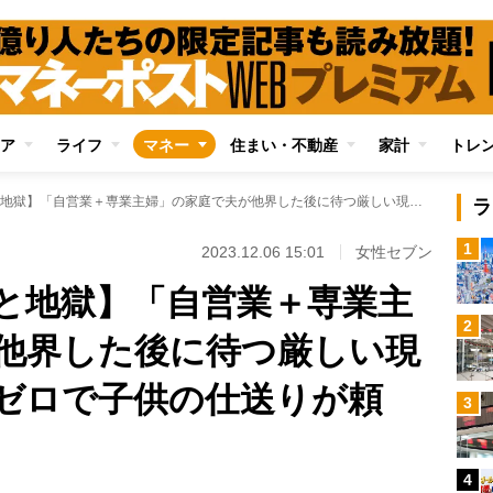
ア
ライフ
マネー
住まい・不動産
家計
トレ
【年金生活の天国と地獄】「自営業＋専業主婦」の家庭で夫が他界した後に待つ厳しい現実 「遺族年金はゼロで子供の仕送りが頼り」
ラ
1
2023.12.06 15:01
女性セブン
と地獄】「自営業＋専業主
2
他界した後に待つ厳しい現
ゼロで子供の仕送りが頼
3
4