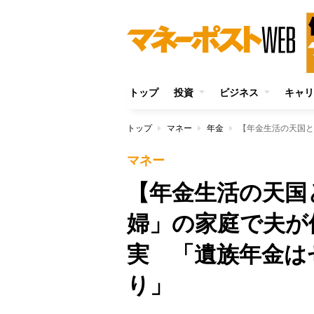
トップ
投資
ビジネス
キャリ
トップ
マネー
年金
マネー
【年金生活の天国
婦」の家庭で夫が
実 「遺族年金は
り」