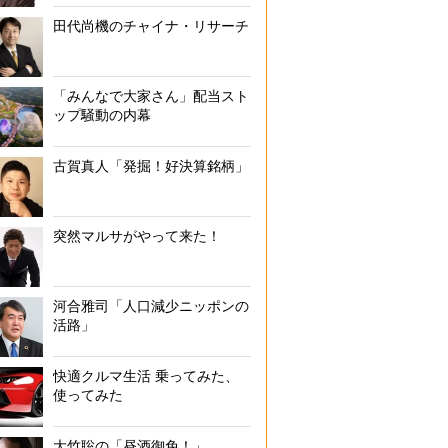
田代尚機のチャイナ・リサーチ
「みんなで大家さん」配当スト
ップ騒動の内幕
古賀真人「発掘！好決算銘柄」
突然マルサがやって来た！
河合雅司「人口減少ニッポンの
活路」
快適クルマ生活 乗ってみた、
使ってみた
大竹聡の「昼酒御免！」