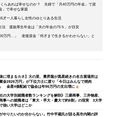
いくらあれば幸せなのか？ 夫婦で「月40万円の年金」で資
金」で幸せな家庭
65才一人暮らし女性のゆとりある生活
方法 遺族厚生年金は「夫の年金の75％」が目安
800万円…」 老後資金「何才まで生きるかわからない」と
俵に埋まるカネ】大の里、豊昇龍が黒星続きの名古屋場所は
賞金2826万円」が下位力士に渡り「今日はみんなで焼肉
」 金星4個配給で協会は年96万円の支出増に
社の大学別就職者数ランキングを解剖》三菱商事、三井物産、
商事への就職者は「東大・早大・慶大で約6割」の現実 3大学
で強い大学はどこか
がやりたいのか分からない」竹中平蔵氏が語る高市内閣の評