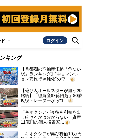
ンド
ログイン
ンキング
【首都圏の不動産価格「危ない
駅」ランキング】“中古マンシ
ョン売れ行き鈍化”のワ…
【億り人オールスターが狙う20
銘柄】「総資産69億円超」90歳
現役トレーダーから“1…
「キオクシアが今後も利益を出
し続けるかは分からない」資産
11億円の個人投資家…
「キオクシアが再び株価10万円