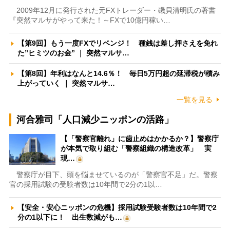
2009年12月に発行された元FXトレーダー・磯貝清明氏の著書
『突然マルサがやって来た！～FXで10億円稼い…
【第9回】もう一度FXでリベンジ！ 種銭は差し押さえを免れ
た”ヒミツのお金” ｜ 突然マルサ…
【第8回】年利はなんと14.6％！ 毎日5万円超の延滞税が積み
上がっていく ｜ 突然マルサ…
一覧を見る
河合雅司「人口減少ニッポンの活路」
【「警察官離れ」に歯止めはかかるか？】警察庁
が本気で取り組む「警察組織の構造改革」 実
現…
警察庁が目下、頭を悩ませているのが「警察官不足」だ。警察
官の採用試験の受験者数は10年間で2分の1以…
【安全・安心ニッポンの危機】採用試験受験者数は10年間で2
分の1以下に！ 出生数減がも…