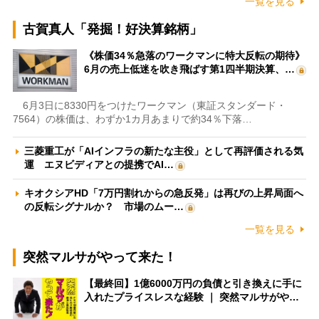
一覧を見る
古賀真人「発掘！好決算銘柄」
《株価34％急落のワークマンに特大反転の期待》
6月の売上低迷を吹き飛ばす第1四半期決算、…
6月3日に8330円をつけたワークマン（東証スタンダード・
7564）の株価は、わずか1カ月あまりで約34％下落…
三菱重工が「AIインフラの新たな主役」として再評価される気
運 エヌビディアとの提携でAI…
キオクシアHD「7万円割れからの急反発」は再びの上昇局面へ
の反転シグナルか？ 市場のムー…
一覧を見る
突然マルサがやって来た！
【最終回】1億6000万円の負債と引き換えに手に
入れたプライスレスな経験 ｜ 突然マルサがや…