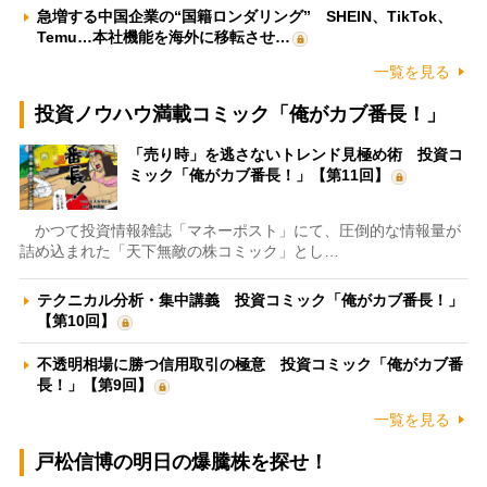
急増する中国企業の“国籍ロンダリング” SHEIN、TikTok、
Temu…本社機能を海外に移転させ…
一覧を見る
投資ノウハウ満載コミック「俺がカブ番長！」
「売り時」を逃さないトレンド見極め術 投資コ
ミック「俺がカブ番長！」【第11回】
かつて投資情報雑誌「マネーポスト」にて、圧倒的な情報量が
詰め込まれた「天下無敵の株コミック」とし…
テクニカル分析・集中講義 投資コミック「俺がカブ番長！」
【第10回】
不透明相場に勝つ信用取引の極意 投資コミック「俺がカブ番
長！」【第9回】
一覧を見る
戸松信博の明日の爆騰株を探せ！