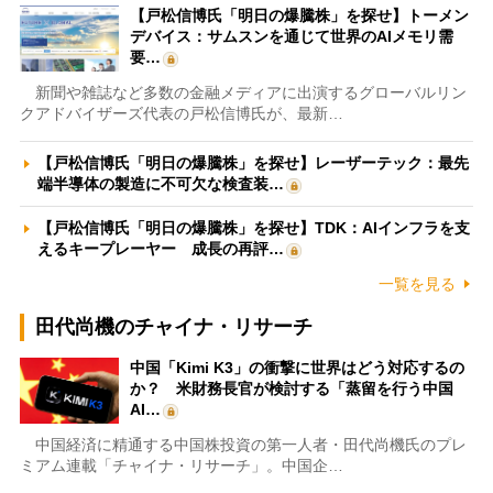
【戸松信博氏「明日の爆騰株」を探せ】トーメン
デバイス：サムスンを通じて世界のAIメモリ需
要…
新聞や雑誌など多数の金融メディアに出演するグローバルリン
クアドバイザーズ代表の戸松信博氏が、最新…
【戸松信博氏「明日の爆騰株」を探せ】レーザーテック：最先
端半導体の製造に不可欠な検査装…
【戸松信博氏「明日の爆騰株」を探せ】TDK：AIインフラを支
えるキープレーヤー 成長の再評…
一覧を見る
田代尚機のチャイナ・リサーチ
中国「Kimi K3」の衝撃に世界はどう対応するの
か？ 米財務長官が検討する「蒸留を行う中国
AI…
中国経済に精通する中国株投資の第一人者・田代尚機氏のプレ
ミアム連載「チャイナ・リサーチ」。中国企…