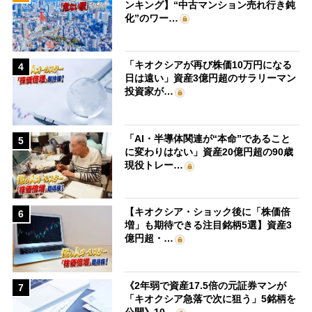
ンキング】“中古マンション売れ行き鈍
化”のワー…
「キオクシアが再び株価10万円になる
4
日は遠い」資産3億円超のサラリーマン
投資家が…
「AI・半導体関連が“本命”であること
5
に変わりはない」資産20億円超の90歳
現役トレー…
【キオクシア・ショック後に「株価倍
6
増」も期待できる注目銘柄5選】資産3
億円超・…
《2年弱で資産17.5倍の元証券マンが
7
「キオクシア急落で次に狙う」5銘柄を
公開》10…