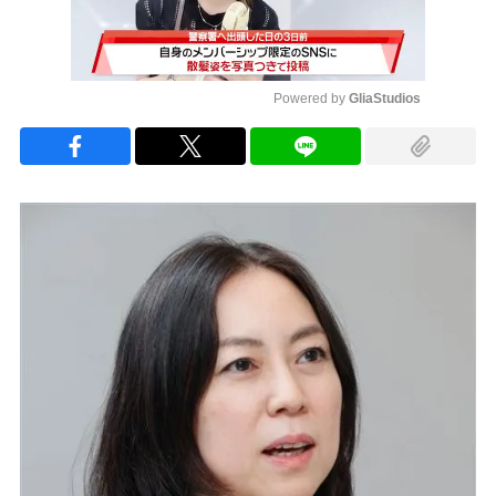
Powered by 
GliaStudios
Mute