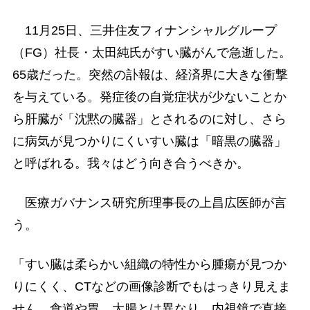
11月25日、三井住友フィナンシャルグループ
（FG）社長・太田純氏がすい臓がんで急逝した。
65歳だった。突然の訃報は、経済界に大きな衝撃
を与えている。発症後の自覚症状が少ないことか
ら肝臓が「沈黙の臓器」とされるのに対し、さら
に病気が見つかりにくいすい臓は「暗黒の臓器」
と呼ばれる。我々はどう向き合うべきか。
医療ガバナンス研究所理事長の上昌広医師が言
う。
「すい臓は柔らかい組織の特性から腫瘍が見つか
りにくく、CTなどの画像診断でもはっきり見えま
せん。食道や胃、大腸とは異なり、内視鏡で直接