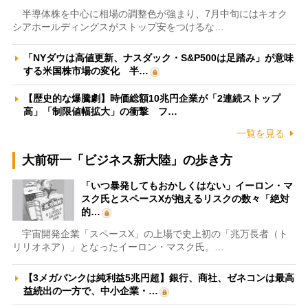
半導体株を中心に相場の調整色が強まり、7月中旬にはキオク
シアホールディングスがストップ安をつけるな…
「NYダウは高値更新、ナスダック・S&P500は足踏み」が意味
する米国株市場の変化 半…
【歴史的な爆騰劇】時価総額10兆円企業が「2連続ストップ
高」「制限値幅拡大」の衝撃 フ…
一覧を見る
大前研一「ビジネス新大陸」の歩き方
「いつ暴発してもおかしくはない」イーロン・マ
スク氏とスペースXが抱えるリスクの数々「絶対
的…
宇宙開発企業「スペースX」の上場で史上初の「兆万長者（ト
リリオネア）」となったイーロン・マスク氏。…
【3メガバンクは純利益5兆円超】銀行、商社、ゼネコンは最高
益続出の一方で、中小企業・…