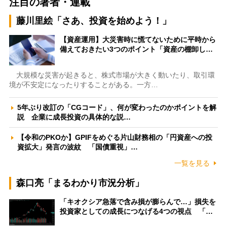
注目の著者・連載
藤川里絵「さあ、投資を始めよう！」
【資産運用】大災害時に慌てないために平時から
備えておきたい3つのポイント「資産の棚卸し…
大規模な災害が起きると、株式市場が大きく動いたり、取引環
境が不安定になったりすることがある。一方…
5年ぶり改訂の「CGコード」、何が変わったのかポイントを解
説 企業に成長投資の具体的な説…
【令和のPKOか】GPIFをめぐる片山財務相の「円資産への投
資拡大」発言の波紋 「国債重視」…
一覧を見る
森口亮「まるわかり市況分析」
「キオクシア急落で含み損が膨らんで…」損失を
投資家としての成長につなげる4つの視点 「…