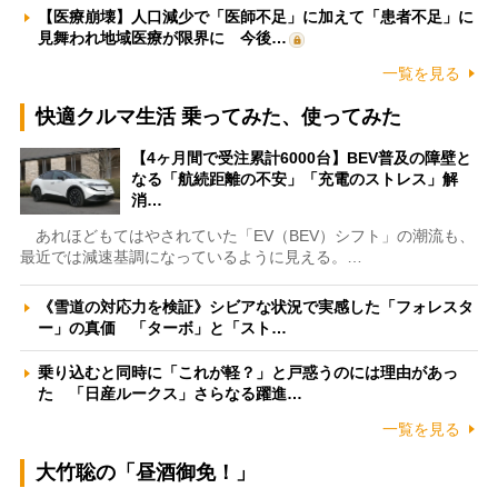
【医療崩壊】人口減少で「医師不足」に加えて「患者不足」に
見舞われ地域医療が限界に 今後…
一覧を見る
快適クルマ生活 乗ってみた、使ってみた
【4ヶ月間で受注累計6000台】BEV普及の障壁と
なる「航続距離の不安」「充電のストレス」解
消…
あれほどもてはやされていた「EV（BEV）シフト」の潮流も、
最近では減速基調になっているように見える。…
《雪道の対応力を検証》シビアな状況で実感した「フォレスタ
ー」の真価 「ターボ」と「スト…
乗り込むと同時に「これが軽？」と戸惑うのには理由があっ
た 「日産ルークス」さらなる躍進…
一覧を見る
大竹聡の「昼酒御免！」