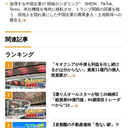
急増する中国企業の“国籍ロンダリング” SHEIN、TikTok、
Temu…本社機能を海外に移転させ、トランプ関税の回避を狙
う 現地人を隠れ蓑にした中国企業の農業参入・土地取得への
懸念も
関連記事
ランキング
「キオクシアが今後も利益を出し続け
1
るかは分からない」資産11億円の個人
投資家が…
【億り人オールスターが狙う20銘柄】
2
「総資産69億円超」90歳現役トレーダ
ーから“10…
【首都圏の不動産価格「危ない駅」ラ
3