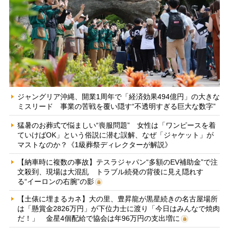
ジャングリア沖縄、開業1周年で「経済効果494億円」の大きな
ミスリード 事業の苦戦を覆い隠す“不透明すぎる巨大な数字”
猛暑のお葬式で悩ましい“喪服問題” 女性は「ワンピースを着
ていけばOK」という俗説に潜む誤解、なぜ「ジャケット」が
マストなのか？《1級葬祭ディレクターが解説》
【納車時に複数の事故】テスラジャパン“多額のEV補助金”で注
文殺到、現場は大混乱 トラブル続発の背後に見え隠れす
る“イーロンの右腕”の影
【土俵に埋まるカネ】大の里、豊昇龍が黒星続きの名古屋場所
は「懸賞金2826万円」が下位力士に渡り「今日はみんなで焼肉
だ！」 金星4個配給で協会は年96万円の支出増に