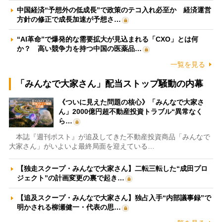
中国経済“予想外の低成長”で政策のテコ入れ必至か 経済運営
方針の修正で成長加速が予想さ…
“AI革命”で爆発的な需要拡大が見込まれる「CXO」とは何
か？ 高い競争力を持つ中国の医薬品…
一覧を見る
「みんなで大家さん」配当ストップ騒動の内幕
《ついに見えた問題の核心》「みんなで大家さ
ん」2000億円超不動産投資トラブル“異常なく
ら…
本誌『週刊ポスト』が追及してきた不動産投資商品「みんなで
大家さん」がいよいよ最終局面を迎えている…
【独走スクープ・みんなで大家さん】二転三転した“成田プロ
ジェクト”の計画変更の裏で起き…
【追及スクープ・みんなで大家さん】独占入手“内部議事録”で
明かされる柳瀬健一・代表の思…