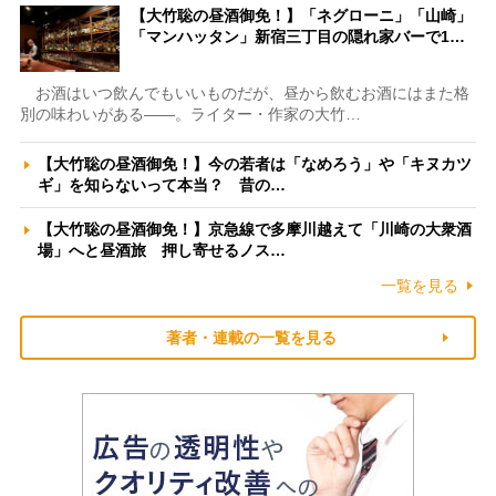
【大竹聡の昼酒御免！】「ネグローニ」「山崎」
「マンハッタン」新宿三丁目の隠れ家バーで1…
お酒はいつ飲んでもいいものだが、昼から飲むお酒にはまた格
別の味わいがある――。ライター・作家の大竹…
【大竹聡の昼酒御免！】今の若者は「なめろう」や「キヌカツ
ギ」を知らないって本当？ 昔の…
【大竹聡の昼酒御免！】京急線で多摩川越えて「川崎の大衆酒
場」へと昼酒旅 押し寄せるノス…
一覧を見る
著者・連載の一覧を見る