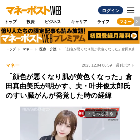
ログイン
トップ
投資
ビジネス
キャリア
ライフ
マネー
トップ
マネー
医療・介護
「顔色が悪くなり肌が黄色くなった」倉田真由美
マネー
2023.12.04 06:59
週刊ポスト
「顔色が悪くなり肌が黄色くなった」倉
田真由美氏が明かす、夫・叶井俊太郎氏
のすい臓がんが発覚した時の経緯
もっと見る
arrow_forward_ios