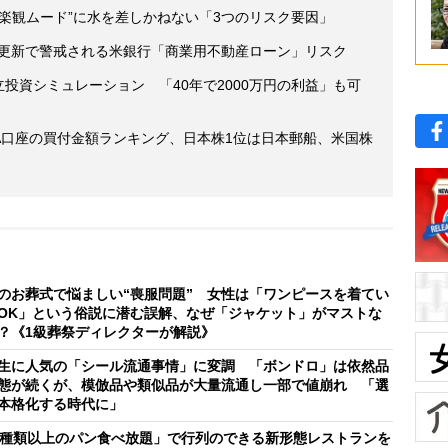
楽観ムード”に水を差しかねない「3つのリスク要因」
値更新で警戒される米銀行「商業用不動産ローン」リスク
立投資シミュレーション 「40年で2000万円の利益」も可
ISA口座の買付金額ランキング、日本株1位は日本郵船、米国株
のお葬式で悩ましい“喪服問題” 女性は「ワンピースを着てい
OK」という俗説に潜む誤解、なぜ「ジャケット」がマストな
？《1級葬祭ディレクターが解説》
生に人気の「シール流通事情」に変調 「ボンドロ」は依然品
態が続くが、模倣品や類似品が大量流通し一部で値崩れ 「選
本格化する時代に」
0種類以上のパン食べ放題」で行列のできる新形態レストランを