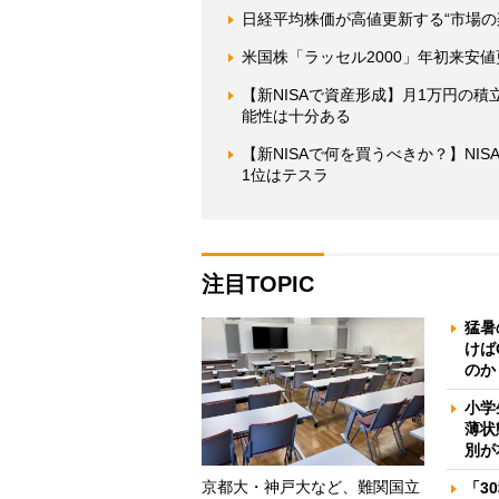
日経平均株価が高値更新する“市場の
米国株「ラッセル2000」年初来安
【新NISAで資産形成】月1万円の積
能性は十分ある
【新NISAで何を買うべきか？】N
1位はテスラ
注目TOPIC
猛暑
けば
のか
小学
薄状
別が
京都大・神戸大など、難関国立
「3