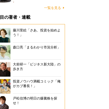
一覧を見る
目の著者・連載
藤川里絵「さあ、投資を始めよ
う！」
森口亮「まるわかり市況分析」
大前研一「ビジネス新大陸」の
歩き方
投資ノウハウ満載コミック「俺
がカブ番長！」
戸松信博の明日の爆騰株を探
せ！