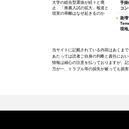
大学の総合型選抜が続々と廃
手掛
止 「推薦入試の拡大」報道と
コン
現実の乖離はなぜ起きるのか
急増
Te
現地
当サイトに記載されている内容はあくまで
あたっては読者ご自身の判断と責任におい
情報は細心の注意を払っておりますが、記
万が一、トラブル等の損失が被っても損害