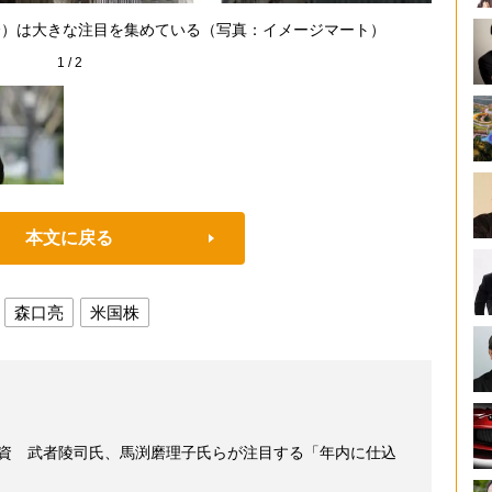
森口亮（
員会）は大きな注目を集めている（写真：イメージマート）
1
/
2
本文に戻る
森口亮
米国株
投資 武者陵司氏、馬渕磨理子氏らが注目する「年内に仕込