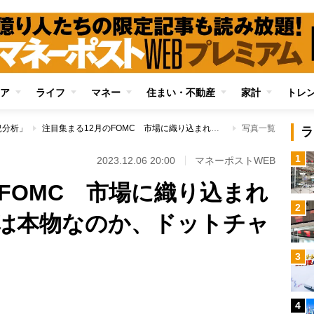
ア
ライフ
マネー
住まい・不動産
家計
トレ
況分析」
注目集まる12月のFOMC 市場に織り込まれた「利下げ期待」は本物なのか、ドットチャートがポイントに
写真一覧
ラ
1
2023.12.06 20:00
マネーポストWEB
FOMC 市場に織り込まれ
2
は本物なのか、ドットチャ
3
4