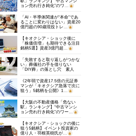
駅」ランキング】“中古マンシ
ョン売れ行き鈍化”のワ…
「AI・半導体関連が“本命”であ
ることに変わりはない」資産20
億円超の90歳現役トレ…
【キオクシア・ショック後に
「株価倍増」も期待できる注目
銘柄5選】資産3億円超…
「失敗すると取り返しがつかな
い」葬儀社の手を借りない
「DIY葬」の落とし穴 素人
に…
《2年弱で資産17.5倍の元証券
マンが「キオクシア急落で次に
狙う」5銘柄を公開》1…
【大阪の不動産価格「危ない
駅」ランキング】“中古マンシ
ョン売れ行き鈍化”のワー…
【キオクシア・ショックの後に
狙う5銘柄】イベント投資家の
億り人・羽根英樹氏が…