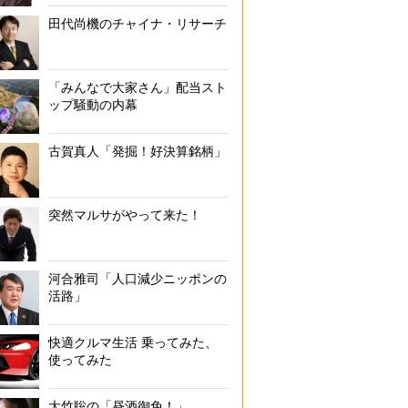
もりぐち・まこと）／個人投資家、投資系YouTuber。「Excelで決
田代尚機のチャイナ・リサーチ
長株を中・長期的に狙う」という手法で資産を10倍に。その後も着実に
「みんなで大家さん」配当スト
ップ騒動の内幕
古賀真人「発掘！好決算銘柄」
突然マルサがやって来た！
河合雅司「人口減少ニッポンの
活路」
快適クルマ生活 乗ってみた、
使ってみた
大竹聡の「昼酒御免！」