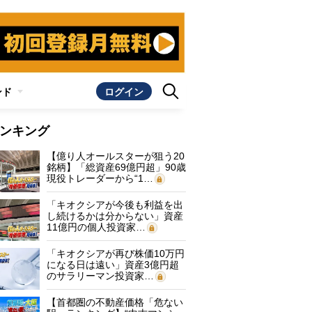
ンド
ログイン
ンキング
【億り人オールスターが狙う20
銘柄】「総資産69億円超」90歳
現役トレーダーから“1…
「キオクシアが今後も利益を出
し続けるかは分からない」資産
11億円の個人投資家…
「キオクシアが再び株価10万円
になる日は遠い」資産3億円超
のサラリーマン投資家…
【首都圏の不動産価格「危ない