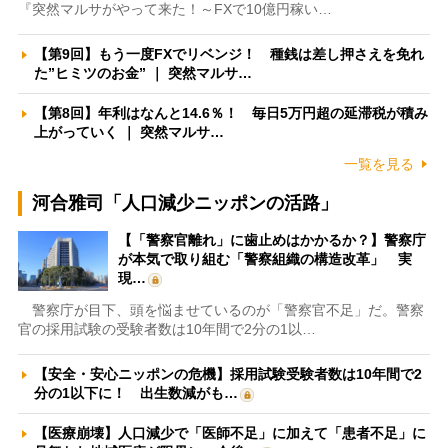
『突然マルサがやって来た！～FXで10億円稼い…
【第9回】もう一度FXでリベンジ！ 種銭は差し押さえを免れ
た”ヒミツのお金” ｜ 突然マルサ…
【第8回】年利はなんと14.6％！ 毎日5万円超の延滞税が積み
上がっていく ｜ 突然マルサ…
一覧を見る
河合雅司「人口減少ニッポンの活路」
【「警察官離れ」に歯止めはかかるか？】警察庁
が本気で取り組む「警察組織の構造改革」 実
現…
警察庁が目下、頭を悩ませているのが「警察官不足」だ。警察
官の採用試験の受験者数は10年間で2分の1以…
【安全・安心ニッポンの危機】採用試験受験者数は10年間で2
分の1以下に！ 出生数減がも…
【医療崩壊】人口減少で「医師不足」に加えて「患者不足」に