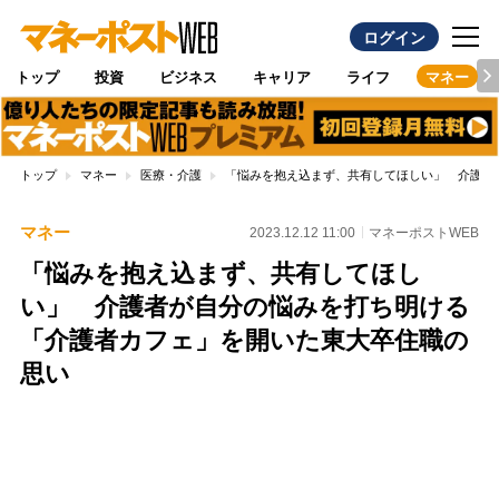
ログイン
トップ
投資
ビジネス
キャリア
ライフ
マネー
トップ
マネー
医療・介護
「悩みを抱え込まず、共有してほしい」 介護者
マネー
2023.12.12 11:00
マネーポストWEB
「悩みを抱え込まず、共有してほし
い」 介護者が自分の悩みを打ち明ける
「介護者カフェ」を開いた東大卒住職の
思い
Loaded
:
100.00%
/
Unmute