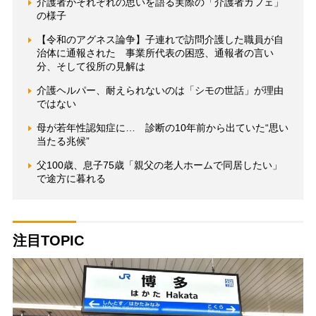
介護者がそれぞれの思いを語る実際の「介護者カフェ」
の様子
【令和のアグネス論争】子連れで訪問介護した職員が自
治体に通報された 事業所代表の困惑、通報者の言い
分、そして役所の見解は
介護ヘルパー、耐えられないのは「シモの世話」が理由
ではない
母が若年性認知症に… 診断の10年前から出ていた“思い
当たる兆候”
父100歳、息子75歳「親父の老人ホームで同居したい」
で途方に暮れる
注目TOPIC