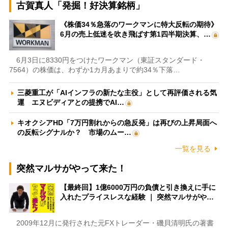
古賀真人「発掘！好決算銘柄」
《株価34％急落のワークマンに特大反転の期待》
6月の売上低迷を吹き飛ばす第1四半期決算、…
6月3日に8330円をつけたワークマン（東証スタンダード・
7564）の株価は、わずか1カ月あまりで約34％下落…
三菱重工が「AIインフラの新たな主役」として再評価される気
運 エヌビディアとの提携でAI…
キオクシアHD「7万円割れからの急反発」は再びの上昇局面へ
の反転シグナルか？ 市場のムー…
一覧を見る
突然マルサがやって来た！
【最終回】1億6000万円の負債と引き換えに手に
入れたプライスレスな経験 ｜ 突然マルサがや…
2009年12月に発行された元FXトレーダー・磯貝清明氏の著書