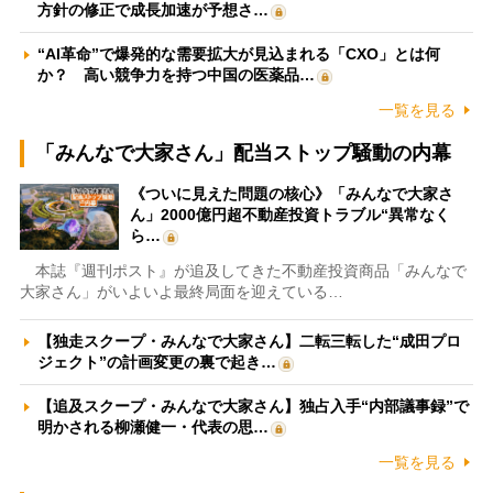
方針の修正で成長加速が予想さ…
“AI革命”で爆発的な需要拡大が見込まれる「CXO」とは何
か？ 高い競争力を持つ中国の医薬品…
一覧を見る
「みんなで大家さん」配当ストップ騒動の内幕
《ついに見えた問題の核心》「みんなで大家さ
ん」2000億円超不動産投資トラブル“異常なく
ら…
本誌『週刊ポスト』が追及してきた不動産投資商品「みんなで
大家さん」がいよいよ最終局面を迎えている…
【独走スクープ・みんなで大家さん】二転三転した“成田プロ
ジェクト”の計画変更の裏で起き…
【追及スクープ・みんなで大家さん】独占入手“内部議事録”で
明かされる柳瀬健一・代表の思…
一覧を見る