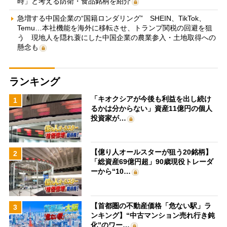
時」と考える防衛・食品銘柄を紹介
急増する中国企業の“国籍ロンダリング” SHEIN、TikTok、
Temu…本社機能を海外に移転させ、トランプ関税の回避を狙
う 現地人を隠れ蓑にした中国企業の農業参入・土地取得への
懸念も
ランキング
「キオクシアが今後も利益を出し続け
1
るかは分からない」資産11億円の個人
投資家が…
【億り人オールスターが狙う20銘柄】
2
「総資産69億円超」90歳現役トレーダ
ーから“10…
【首都圏の不動産価格「危ない駅」ラ
3
ンキング】“中古マンション売れ行き鈍
化”のワー…