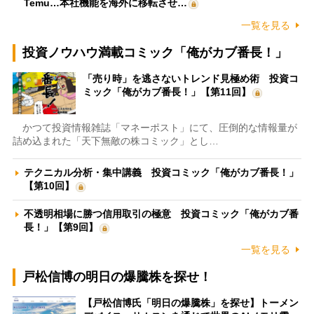
Temu…本社機能を海外に移転させ…
一覧を見る
投資ノウハウ満載コミック「俺がカブ番長！」
「売り時」を逃さないトレンド見極め術 投資コ
ミック「俺がカブ番長！」【第11回】
かつて投資情報雑誌「マネーポスト」にて、圧倒的な情報量が
詰め込まれた「天下無敵の株コミック」とし…
テクニカル分析・集中講義 投資コミック「俺がカブ番長！」
【第10回】
不透明相場に勝つ信用取引の極意 投資コミック「俺がカブ番
長！」【第9回】
一覧を見る
戸松信博の明日の爆騰株を探せ！
【戸松信博氏「明日の爆騰株」を探せ】トーメン