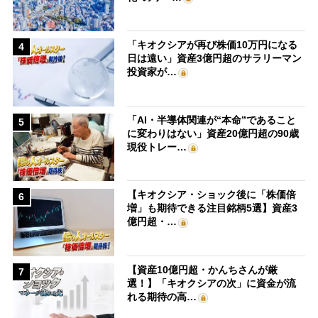
「キオクシアが再び株価10万円になる
4
日は遠い」資産3億円超のサラリーマン
投資家が…
「AI・半導体関連が“本命”であること
5
に変わりはない」資産20億円超の90歳
現役トレー…
【キオクシア・ショック後に「株価倍
6
増」も期待できる注目銘柄5選】資産3
億円超・…
【資産10億円超・かんちさんが厳
7
選！】「キオクシアの次」に資金が流
れる期待の高…