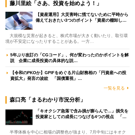
藤川里絵「さあ、投資を始めよう！」
【資産運用】大災害時に慌てないために平時から
備えておきたい3つのポイント「資産の棚卸し…
大規模な災害が起きると、株式市場が大きく動いたり、取引環
境が不安定になったりすることがある。一方…
5年ぶり改訂の「CGコード」、何が変わったのかポイントを解
説 企業に成長投資の具体的な説…
【令和のPKOか】GPIFをめぐる片山財務相の「円資産への投
資拡大」発言の波紋 「国債重視」…
一覧を見る
森口亮「まるわかり市況分析」
「キオクシア急落で含み損が膨らんで…」損失を
投資家としての成長につなげる4つの視点 「…
半導体株を中心に相場の調整色が強まり、7月中旬にはキオク