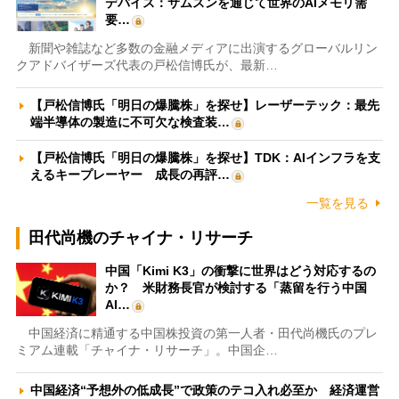
デバイス：サムスンを通じて世界のAIメモリ需
要…
新聞や雑誌など多数の金融メディアに出演するグローバルリン
クアドバイザーズ代表の戸松信博氏が、最新…
【戸松信博氏「明日の爆騰株」を探せ】レーザーテック：最先
端半導体の製造に不可欠な検査装…
【戸松信博氏「明日の爆騰株」を探せ】TDK：AIインフラを支
えるキープレーヤー 成長の再評…
一覧を見る
田代尚機のチャイナ・リサーチ
中国「Kimi K3」の衝撃に世界はどう対応するの
か？ 米財務長官が検討する「蒸留を行う中国
AI…
中国経済に精通する中国株投資の第一人者・田代尚機氏のプレ
ミアム連載「チャイナ・リサーチ」。中国企…
中国経済“予想外の低成長”で政策のテコ入れ必至か 経済運営