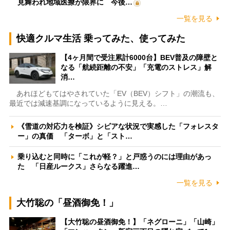
見舞われ地域医療が限界に 今後…
一覧を見る
快適クルマ生活 乗ってみた、使ってみた
【4ヶ月間で受注累計6000台】BEV普及の障壁と
なる「航続距離の不安」「充電のストレス」解
消…
あれほどもてはやされていた「EV（BEV）シフト」の潮流も、
最近では減速基調になっているように見える。…
《雪道の対応力を検証》シビアな状況で実感した「フォレスタ
ー」の真価 「ターボ」と「スト…
乗り込むと同時に「これが軽？」と戸惑うのには理由があっ
た 「日産ルークス」さらなる躍進…
一覧を見る
大竹聡の「昼酒御免！」
【大竹聡の昼酒御免！】「ネグローニ」「山崎」