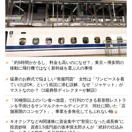
「約5時間かかるし、料金も高いのになぜ？」東京～博多間の
移動に飛行機ではなく新幹線を選ぶ人の事情
猛暑のお葬式で悩ましい“喪服問題” 女性は「ワンピースを着
ていけばOK」という俗説に潜む誤解、なぜ「ジャケット」が
マストなのか？《1級葬祭ディレクターが解説》
「30種類以上のパン食べ放題」で行列のできる新形態レストラ
ンを手掛けるサンマルクホールディングス 同社に聞いた「店
舗展開のコンセプト」、事業を多角化してもぶれない軸
キオクシアなどAI関連株に資金集中で“割安になった成長株”に
投資妙味 資産1.5億円超の坂本慎太郎さんが「絶好の仕込み