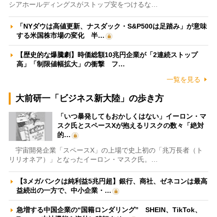
シアホールディングスがストップ安をつけるな…
「NYダウは高値更新、ナスダック・S&P500は足踏み」が意味
する米国株市場の変化 半…
【歴史的な爆騰劇】時価総額10兆円企業が「2連続ストップ
高」「制限値幅拡大」の衝撃 フ…
一覧を見る
大前研一「ビジネス新大陸」の歩き方
「いつ暴発してもおかしくはない」イーロン・マ
スク氏とスペースXが抱えるリスクの数々「絶対
的…
宇宙開発企業「スペースX」の上場で史上初の「兆万長者（ト
リリオネア）」となったイーロン・マスク氏。…
【3メガバンクは純利益5兆円超】銀行、商社、ゼネコンは最高
益続出の一方で、中小企業・…
急増する中国企業の“国籍ロンダリング” SHEIN、TikTok、