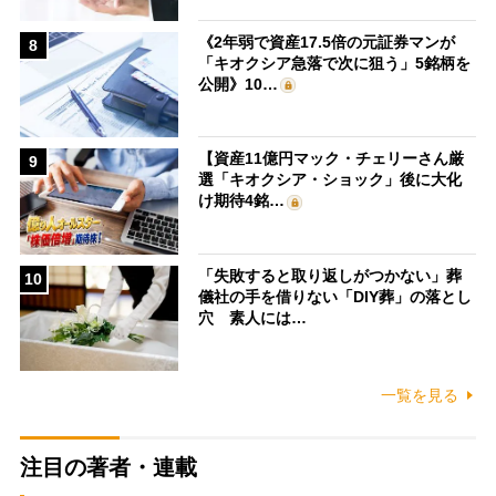
《2年弱で資産17.5倍の元証券マンが
8
「キオクシア急落で次に狙う」5銘柄を
公開》10…
【資産11億円マック・チェリーさん厳
9
選「キオクシア・ショック」後に大化
け期待4銘…
「失敗すると取り返しがつかない」葬
10
儀社の手を借りない「DIY葬」の落とし
穴 素人には…
一覧を見る
注目の著者・連載