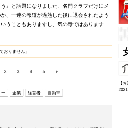
ょう』と話題になりました。名門クラブだけにメ
のか、一連の報道が過熱した後に退会されたよう
ということもありますし、気の毒ではあります
ておりません」
2
3
4
5
【お
202
ター
企業
経営者
自動車