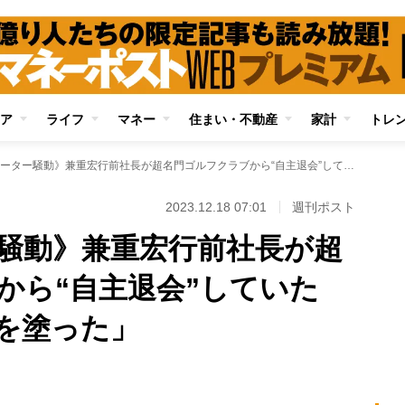
ア
ライフ
マネー
住まい・不動産
家計
トレ
《ビッグモーター騒動》兼重宏行前社長が超名門ゴルフクラブから“自主退会”していた 「紹介者の顔に泥を塗った」
2023.12.18 07:01
週刊ポスト
騒動》兼重宏行前社長が超
から“自主退会”していた
を塗った」
Loaded
:
87.48%
/