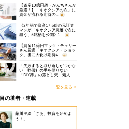
【資産10億円超・かんちさんが
厳選！】「キオクシアの次」に
資金が流れる期待の…
《2年弱で資産17.5倍の元証券
マンが「キオクシア急落で次に
狙う」5銘柄を公開》1…
【資産11億円マック・チェリー
さん厳選「キオクシア・ショッ
ク」後に大化け期待4…
「失敗すると取り返しがつかな
い」葬儀社の手を借りない
「DIY葬」の落とし穴 素人
に…
一覧を見る
目の著者・連載
藤川里絵「さあ、投資を始めよ
う！」