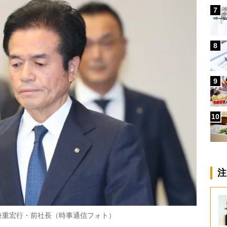
7
8
9
10
注
兼重宏行・前社長（時事通信フォト）