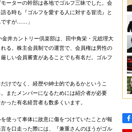
グモーターの幹部は各地でゴルフ三昧でした。会
を語る時も『ゴルフを愛する人に対する冒涜』と
んですが……」
小金井カントリー倶楽部は、田中角栄・元総理大
られる。株主会員制での運営で、会員権は男性の
、厳しい会員審査があることでも有名だ。ゴルフ
力だけでなく、経歴や紳士的であるかというこ
る。またメンバーになるためには紹介者が必要
なかった有名経営者も数多くいます。
を使って車体に故意に傷をつけていたことが報
発言を口走った際には、『兼重さんのほうがゴル