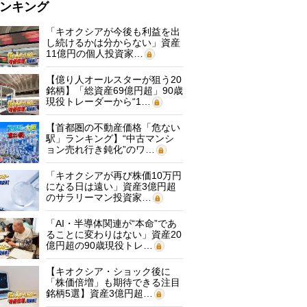
ンキング
「キオクシアが今後も利益を出
し続けるかは分からない」資産
11億円の個人投資家…
【億り人オールスターが狙う20
銘柄】「総資産69億円超」90歳
現役トレーダーから“1…
【首都圏の不動産価格「危ない
駅」ランキング】“中古マンシ
ョン売れ行き鈍化”のワ…
「キオクシアが再び株価10万円
になる日は遠い」資産3億円超
のサラリーマン投資家…
「AI・半導体関連が“本命”であ
ることに変わりはない」資産20
億円超の90歳現役トレ…
【キオクシア・ショック後に
「株価倍増」も期待できる注目
銘柄5選】資産3億円超…