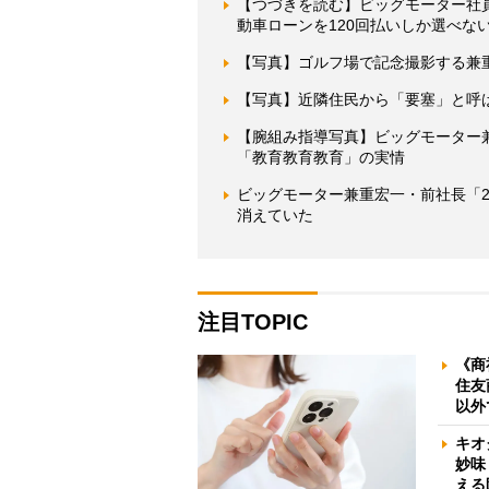
【つづきを読む】ビッグモーター社
動車ローンを120回払いしか選べな
【写真】ゴルフ場で記念撮影する兼
【写真】近隣住民から「要塞」と呼
【腕組み指導写真】ビッグモーター
「教育教育教育」の実情
ビッグモーター兼重宏一・前社長「2
消えていた
注目TOPIC
《商
住友
以外
キオ
妙味
える