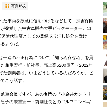
写真16枚
れた車両を故意に傷をつけるなどして、損害保険
が発覚した中古車販売大手ビッグモーター。11
害保険代理店としての登録取り消し処分を受け、
いるようだ。
は一連の不正行為について「知らぬ存ぜぬ」を貫
兼重宏行・前社長。売上高5200億円（2022年
げた創業者は、いまどうしているのだろうか。ビ
めてこう話す。
た兼重会長ですが、あの名門の『小金井カントリ
。息子の兼重宏一・前副社長とのゴルフコンペ写