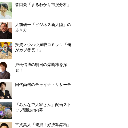
森口亮「まるわかり市況分析」
大前研一「ビジネス新大陸」の
歩き方
投資ノウハウ満載コミック「俺
がカブ番長！」
戸松信博の明日の爆騰株を探
せ！
田代尚機のチャイナ・リサーチ
「みんなで大家さん」配当スト
ップ騒動の内幕
古賀真人「発掘！好決算銘柄」