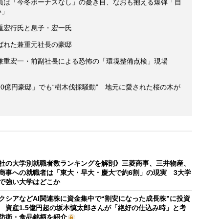
員は「今冬ボーナスなし」の憂き目、なおも抱える爆弾「自
い」
重宏行氏と息子・宏一氏
ばれた兼重元社長の豪邸
兼重宏一・前副社長による恐怖の「環境整備点検」現場
0億円豪邸」でも“樹木伐採騒動” 地元に愛された桜の木が
社の大学別就職者数ランキングを解剖》三菱商事、三井物産、
商事への就職者は「東大・早大・慶大で約6割」の現実 3大学
で強い大学はどこか
クシアなどAI関連株に資金集中で“割安になった成長株”に投資
 資産1.5億円超の坂本慎太郎さんが「絶好の仕込み時」と考
防衛・食品銘柄を紹介