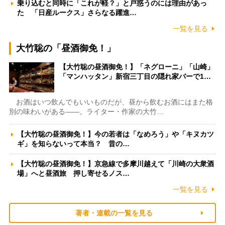
乗り込むと同時に「これが軽？」と戸惑うのには理由があっ
た 「日産ルークス」さらなる躍進…
一覧を見る
大竹聡の「昼酒御免！」
【大竹聡の昼酒御免！】「ネグローニ」「山崎」
「マンハッタン」新宿三丁目の隠れ家バーで1…
お酒はいつ飲んでもいいものだが、昼から飲むお酒にはまた格
別の味わいがある――。ライター・作家の大竹…
【大竹聡の昼酒御免！】今の若者は「なめろう」や「キヌカツ
ギ」を知らないって本当？ 昔の…
【大竹聡の昼酒御免！】京急線で多摩川越えて「川崎の大衆酒
場」へと昼酒旅 押し寄せるノス…
一覧を見る
著者・連載の一覧を見る