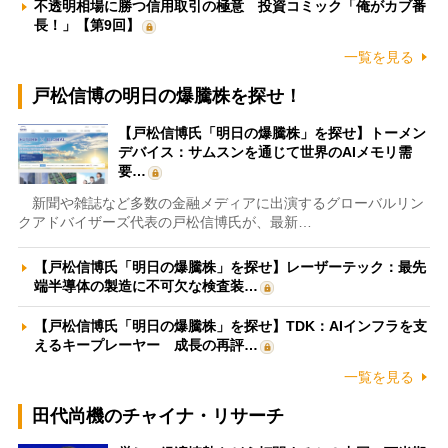
不透明相場に勝つ信用取引の極意 投資コミック「俺がカブ番
長！」【第9回】
一覧を見る
戸松信博の明日の爆騰株を探せ！
【戸松信博氏「明日の爆騰株」を探せ】トーメン
デバイス：サムスンを通じて世界のAIメモリ需
要…
新聞や雑誌など多数の金融メディアに出演するグローバルリン
クアドバイザーズ代表の戸松信博氏が、最新…
【戸松信博氏「明日の爆騰株」を探せ】レーザーテック：最先
端半導体の製造に不可欠な検査装…
【戸松信博氏「明日の爆騰株」を探せ】TDK：AIインフラを支
えるキープレーヤー 成長の再評…
一覧を見る
田代尚機のチャイナ・リサーチ