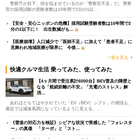
警察庁が目下、頭を悩ませているのが「警察官不足」だ。警察
官の採用試験の受験者数は10年間で2分の1以…
【安全・安心ニッポンの危機】採用試験受験者数は10年間で2
分の1以下に！ 出生数減がも…
【医療崩壊】人口減少で「医師不足」に加えて「患者不足」に
見舞われ地域医療が限界に 今後…
一覧を見る
快適クルマ生活 乗ってみた、使ってみた
【4ヶ月間で受注累計6000台】BEV普及の障壁と
なる「航続距離の不安」「充電のストレス」解
消…
あれほどもてはやされていた「EV（BEV）シフト」の潮流も、
最近では減速基調になっているように見える。…
《雪道の対応力を検証》シビアな状況で実感した「フォレスタ
ー」の真価 「ターボ」と「スト…