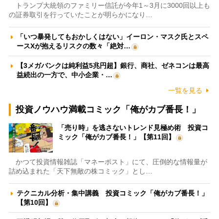
トランプ大統領のファミリー信託が今年1～3月に3000回以上も
の証券取引を行っていたことが明らかになり…
「いつ暴発してもおかしくはない」イーロン・マスク氏とスペ
ースXが抱えるリスクの数々「絶対…
【3メガバンクは純利益5兆円超】銀行、商社、ゼネコンは最高
益続出の一方で、中小企業・…
一覧を見る
投資ノウハウ満載コミック「俺がカブ番長！」
「売り時」を逃さないトレンド見極め術 投資コ
ミック「俺がカブ番長！」【第11回】
かつて投資情報雑誌「マネーポスト」にて、圧倒的な情報量が
詰め込まれた「天下無敵の株コミック」とし…
テクニカル分析・集中講義 投資コミック「俺がカブ番長！」
【第10回】