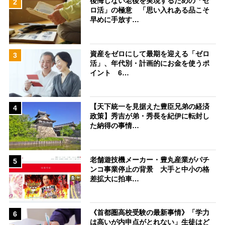
後悔しない老後を実現するための「ゼ
2
ロ活」の極意 「思い入れある品こそ
早めに手放す…
資産をゼロにして最期を迎える「ゼロ
3
活」、年代別・計画的にお金を使うポ
イント 6…
【天下統一を見据えた豊臣兄弟の経済
4
政策】秀吉が弟・秀長を紀伊に転封し
た納得の事情…
老舗遊技機メーカー・豊丸産業がパチ
5
ンコ事業停止の背景 大手と中小の格
差拡大に拍車…
《首都圏高校受験の最新事情》「学力
6
は高いが内申点がとれない」生徒はど