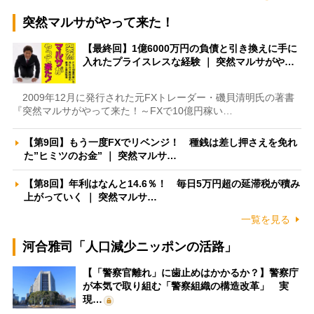
突然マルサがやって来た！
【最終回】1億6000万円の負債と引き換えに手に
入れたプライスレスな経験 ｜ 突然マルサがや…
2009年12月に発行された元FXトレーダー・磯貝清明氏の著書
『突然マルサがやって来た！～FXで10億円稼い…
【第9回】もう一度FXでリベンジ！ 種銭は差し押さえを免れ
た”ヒミツのお金” ｜ 突然マルサ…
【第8回】年利はなんと14.6％！ 毎日5万円超の延滞税が積み
上がっていく ｜ 突然マルサ…
一覧を見る
河合雅司「人口減少ニッポンの活路」
【「警察官離れ」に歯止めはかかるか？】警察庁
が本気で取り組む「警察組織の構造改革」 実
現…