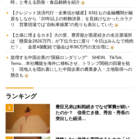
時」と考える防衛・食品銘柄を紹介
【クレジット決済代行・全東信が破産】63社もの金融機関が融
資をしながら「20年以上の粉飾決算」を見抜けなかったカラク
リ 営業現場では“自転車操業”の焦りも表出していた
【土俵に埋まるカネ】大の里、豊昇龍が黒星続きの名古屋場所
は「懸賞金2826万円」が下位力士に渡り「今日はみんなで焼肉
だ！」 金星4個配給で協会は年96万円の支出増に
急増する中国企業の“国籍ロンダリング” SHEIN、TikTok、
Temu…本社機能を海外に移転させ、トランプ関税の回避を狙
う 現地人を隠れ蓑にした中国企業の農業参入・土地取得への
懸念も
ランキング
豊臣兄弟は転戦続きでなぜ軍費が続い
1
たのか？ 信長亡き後、秀吉・秀長の
突出した経済…