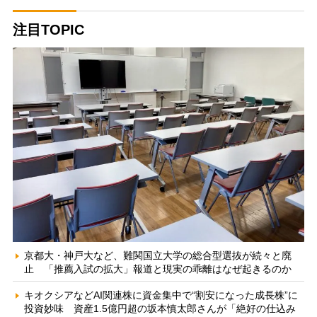
注目TOPIC
京都大・神戸大など、難関国立大学の総合型選抜が続々と廃
止 「推薦入試の拡大」報道と現実の乖離はなぜ起きるのか
キオクシアなどAI関連株に資金集中で“割安になった成長株”に
投資妙味 資産1.5億円超の坂本慎太郎さんが「絶好の仕込み