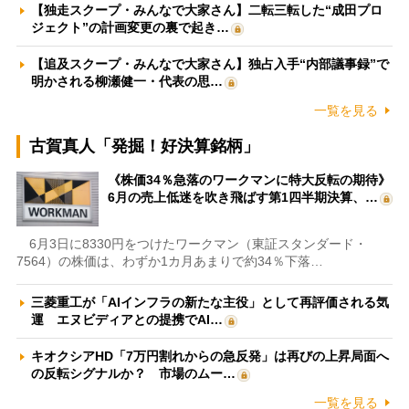
【独走スクープ・みんなで大家さん】二転三転した“成田プロ
ジェクト”の計画変更の裏で起き…
【追及スクープ・みんなで大家さん】独占入手“内部議事録”で
明かされる柳瀬健一・代表の思…
一覧を見る
古賀真人「発掘！好決算銘柄」
《株価34％急落のワークマンに特大反転の期待》
6月の売上低迷を吹き飛ばす第1四半期決算、…
6月3日に8330円をつけたワークマン（東証スタンダード・
7564）の株価は、わずか1カ月あまりで約34％下落…
三菱重工が「AIインフラの新たな主役」として再評価される気
運 エヌビディアとの提携でAI…
キオクシアHD「7万円割れからの急反発」は再びの上昇局面へ
の反転シグナルか？ 市場のムー…
一覧を見る