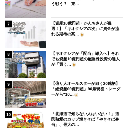
う戦う？ 東…
【資産10億円超・かんちさんが厳
7
選！】「キオクシアの次」に資金が流
れる期待の高…
【キオクシアが「配当」導入へ】それ
8
でも資産10億円超の配当株投資の達人
が「買う…
【億り人オールスターが狙う20銘柄】
9
「総資産69億円超」90歳現役トレーダ
ーから“10…
「北海道で知らない人はいない！」道
10
民熱愛のカップ焼きそば「やきそば弁
当」、最大の…