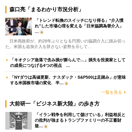
森口亮「まるわかり市況分析」
「トレンド転換のスイッチになり得る」“介入慣
れ”した市場心理を変える「日米協調為替介入」
…
日米両政府が、約28年ぶりとなる円買いの協調介入に踏み切っ
た。米国も追加介入を辞さない姿勢を示して…
「キオクシア急落で含み損が膨らんで…」損失を投資家として
の成長につなげる4つの視点 …
「NYダウは高値更新、ナスダック・S&P500は足踏み」が意味
する米国株市場の変化 半…
一覧を見る
大前研一「ビジネス新大陸」の歩き方
「イラン戦争を利用して儲けている」利益相反と
の批判が強まるトランプファミリーの不正蓄財
疑…