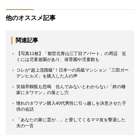
他のオススメ記事
関連記事
【写真11枚】「都営北青山三丁目アパート」の周辺 近
くには児童遊園があり、保育園や児童館も
コレが“超上流階級”！日本一の高級マンション「三田ガー
デンヒルズ」を購入した人の声
笑福亭鶴瓶も悲鳴 住んでみないとわからない「終の棲
家にタワマン」の落とし穴
憧れのタワマン購入40代男性に引っ越しを決意させた子
供の会話
「あなたの家に霊が…」と脅してくるママ友を撃退した
夫の一言