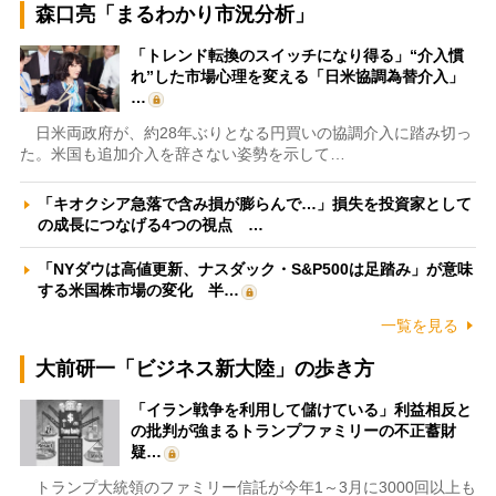
森口亮「まるわかり市況分析」
「トレンド転換のスイッチになり得る」“介入慣
れ”した市場心理を変える「日米協調為替介入」
…
日米両政府が、約28年ぶりとなる円買いの協調介入に踏み切っ
た。米国も追加介入を辞さない姿勢を示して…
「キオクシア急落で含み損が膨らんで…」損失を投資家として
の成長につなげる4つの視点 …
「NYダウは高値更新、ナスダック・S&P500は足踏み」が意味
する米国株市場の変化 半…
一覧を見る
大前研一「ビジネス新大陸」の歩き方
「イラン戦争を利用して儲けている」利益相反と
の批判が強まるトランプファミリーの不正蓄財
疑…
トランプ大統領のファミリー信託が今年1～3月に3000回以上も