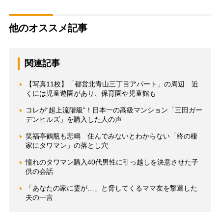
他のオススメ記事
関連記事
【写真11枚】「都営北青山三丁目アパート」の周辺 近
くには児童遊園があり、保育園や児童館も
コレが“超上流階級”！日本一の高級マンション「三田ガー
デンヒルズ」を購入した人の声
笑福亭鶴瓶も悲鳴 住んでみないとわからない「終の棲
家にタワマン」の落とし穴
憧れのタワマン購入40代男性に引っ越しを決意させた子
供の会話
「あなたの家に霊が…」と脅してくるママ友を撃退した
夫の一言