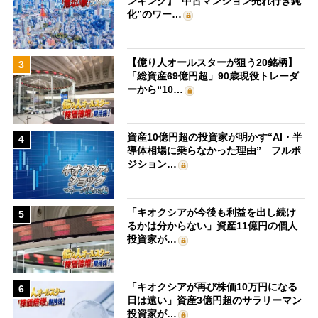
ンキング】“中古マンション売れ行き鈍
化”のワー…
【億り人オールスターが狙う20銘柄】
3
「総資産69億円超」90歳現役トレーダ
ーから“10…
資産10億円超の投資家が明かす“AI・半
4
導体相場に乗らなかった理由” フルポ
ジション…
「キオクシアが今後も利益を出し続け
5
るかは分からない」資産11億円の個人
投資家が…
「キオクシアが再び株価10万円になる
6
日は遠い」資産3億円超のサラリーマン
投資家が…