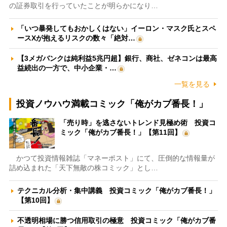
の証券取引を行っていたことが明らかになり…
「いつ暴発してもおかしくはない」イーロン・マスク氏とスペ
ースXが抱えるリスクの数々「絶対…
【3メガバンクは純利益5兆円超】銀行、商社、ゼネコンは最高
益続出の一方で、中小企業・…
一覧を見る
投資ノウハウ満載コミック「俺がカブ番長！」
「売り時」を逃さないトレンド見極め術 投資コ
ミック「俺がカブ番長！」【第11回】
かつて投資情報雑誌「マネーポスト」にて、圧倒的な情報量が
詰め込まれた「天下無敵の株コミック」とし…
テクニカル分析・集中講義 投資コミック「俺がカブ番長！」
【第10回】
不透明相場に勝つ信用取引の極意 投資コミック「俺がカブ番