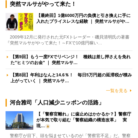
突然マルサがやって来た！
【最終回】1億6000万円の負債と引き換えに手に
入れたプライスレスな経験 ｜ 突然マルサがや…
2009年12月に発行された元FXトレーダー・磯貝清明氏の著書
『突然マルサがやって来た！～FXで10億円稼い…
【第9回】もう一度FXでリベンジ！ 種銭は差し押さえを免れ
た”ヒミツのお金” ｜ 突然マルサ…
【第8回】年利はなんと14.6％！ 毎日5万円超の延滞税が積み
上がっていく ｜ 突然マルサ…
一覧を見る
河合雅司「人口減少ニッポンの活路」
【「警察官離れ」に歯止めはかかるか？】警察庁
が本気で取り組む「警察組織の構造改革」 実
現…
警察庁が目下、頭を悩ませているのが「警察官不足」だ。警察