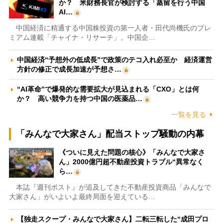
か？ 米財務長官が検討する「蒸留を行う中国
AI…
中国経済に精通する中国株投資の第一人者・田代尚機氏のプレ
ミアム連載「チャイナ・リサーチ」。中国企…
中国経済“予想外の低成長”で政策のテコ入れ必至か 経済運営
方針の修正で成長加速が予想さ…
“AI革命”で爆発的な需要拡大が見込まれる「CXO」とは何
か？ 高い競争力を持つ中国の医薬品…
一覧を見る
「みんなで大家さん」配当ストップ騒動の内幕
《ついに見えた問題の核心》「みんなで大家さ
ん」2000億円超不動産投資トラブル“異常なく
ら…
本誌『週刊ポスト』が追及してきた不動産投資商品「みんなで
大家さん」がいよいよ最終局面を迎えている…
【独走スクープ・みんなで大家さん】二転三転した“成田プロ