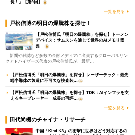
長！」【第9回】
一覧を見る
戸松信博の明日の爆騰株を探せ！
【戸松信博氏「明日の爆騰株」を探せ】トーメン
デバイス：サムスンを通じて世界のAIメモリ需
要…
新聞や雑誌など多数の金融メディアに出演するグローバルリン
クアドバイザーズ代表の戸松信博氏が、最新…
【戸松信博氏「明日の爆騰株」を探せ】レーザーテック：最先
端半導体の製造に不可欠な検査装…
【戸松信博氏「明日の爆騰株」を探せ】TDK：AIインフラを支
えるキープレーヤー 成長の再評…
一覧を見る
田代尚機のチャイナ・リサーチ
中国「Kimi K3」の衝撃に世界はどう対応するの