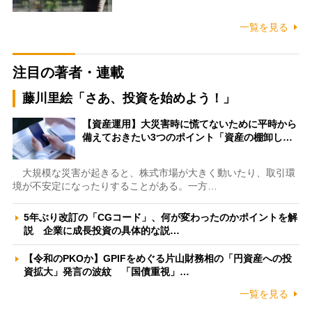
一覧を見る
注目の著者・連載
藤川里絵「さあ、投資を始めよう！」
【資産運用】大災害時に慌てないために平時から
備えておきたい3つのポイント「資産の棚卸し…
大規模な災害が起きると、株式市場が大きく動いたり、取引環
境が不安定になったりすることがある。一方…
5年ぶり改訂の「CGコード」、何が変わったのかポイントを解
説 企業に成長投資の具体的な説…
【令和のPKOか】GPIFをめぐる片山財務相の「円資産への投
資拡大」発言の波紋 「国債重視」…
一覧を見る