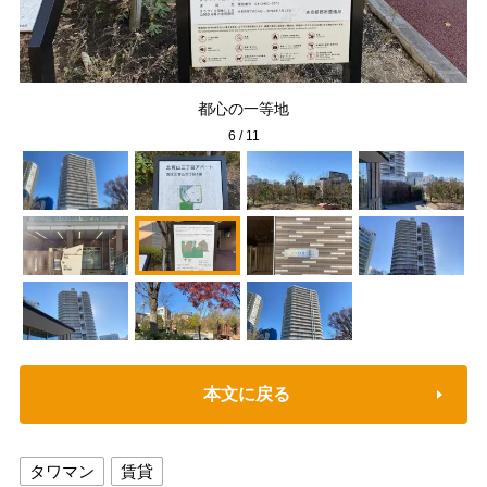
都心の一等地
6
/
11
本文に戻る
タワマン
賃貸