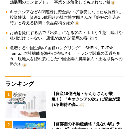
舗展開のコンセプト」、事業を多角化してもぶれない軸
キオクシアなどAI関連株に資金集中で“割安になった成長株”に
投資妙味 資産1.5億円超の坂本慎太郎さんが「絶好の仕込み
時」と考える防衛・食品銘柄を紹介
お酒を提供する店で「出禁」になる客のトホホな生態 嘔吐や
粗相だけじゃない、店側が嫌がる“最悪の客”とは
急増する中国企業の“国籍ロンダリング” SHEIN、TikTok、
Temu…本社機能を海外に移転させ、トランプ関税の回避を狙
う 現地人を隠れ蓑にした中国企業の農業参入・土地取得への
懸念も
ランキング
【資産10億円超・かんちさんが厳
1
選！】「キオクシアの次」に資金が流
れる期待の高…
【首都圏の不動産価格「危ない駅」ラ
2