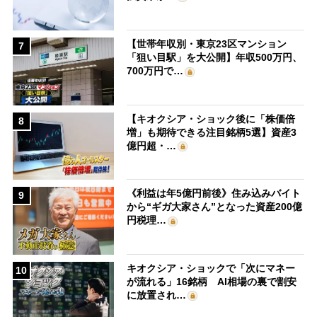
【世帯年収別・東京23区マンション
7
「狙い目駅」を大公開】年収500万円、
700万円で…
【キオクシア・ショック後に「株価倍
8
増」も期待できる注目銘柄5選】資産3
億円超・…
《利益は年5億円前後》住み込みバイト
9
から“ギガ大家さん”となった資産200億
円税理…
キオクシア・ショックで「次にマネー
10
が流れる」16銘柄 AI相場の裏で割安
に放置され…