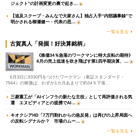
ジェクト”の計画変更の裏で起き…
【追及スクープ・みんなで大家さん】独占入手“内部議事録”で
明かされる柳瀬健一・代表の思…
一覧を見る
古賀真人「発掘！好決算銘柄」
《株価34％急落のワークマンに特大反転の期待》
6月の売上低迷を吹き飛ばす第1四半期決算、…
6月3日に8330円をつけたワークマン（東証スタンダード・
7564）の株価は、わずか1カ月あまりで約34％下落…
三菱重工が「AIインフラの新たな主役」として再評価される気
運 エヌビディアとの提携でAI…
キオクシアHD「7万円割れからの急反発」は再びの上昇局面へ
の反転シグナルか？ 市場のムー…
一覧を見る