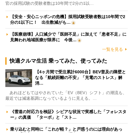
官の採用試験の受験者数は10年間で2分の1以…
【安全・安心ニッポンの危機】採用試験受験者数は10年間で2
分の1以下に！ 出生数減がも…
【医療崩壊】人口減少で「医師不足」に加えて「患者不足」に
見舞われ地域医療が限界に 今後…
一覧を見る
快適クルマ生活 乗ってみた、使ってみた
【4ヶ月間で受注累計6000台】BEV普及の障壁と
なる「航続距離の不安」「充電のストレス」解
消…
あれほどもてはやされていた「EV（BEV）シフト」の潮流も、
最近では減速基調になっているように見える。…
《雪道の対応力を検証》シビアな状況で実感した「フォレスタ
ー」の真価 「ターボ」と「スト…
乗り込むと同時に「これが軽？」と戸惑うのには理由があっ