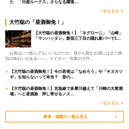
た 「日産ルークス」さらなる躍進…
一覧を見る
大竹聡の「昼酒御免！」
【大竹聡の昼酒御免！】「ネグローニ」「山崎」
「マンハッタン」新宿三丁目の隠れ家バーで1…
お酒はいつ飲んでもいいものだが、昼から飲むお酒にはまた格
別の味わいがある――。ライター・作家の大竹…
【大竹聡の昼酒御免！】今の若者は「なめろう」や「キヌカツ
ギ」を知らないって本当？ 昔の…
【大竹聡の昼酒御免！】京急線で多摩川越えて「川崎の大衆酒
場」へと昼酒旅 押し寄せるノス…
一覧を見る
著者・連載の一覧を見る