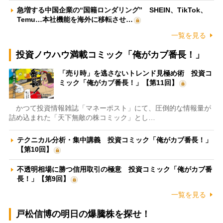
急増する中国企業の“国籍ロンダリング” SHEIN、TikTok、
Temu…本社機能を海外に移転させ…
一覧を見る
投資ノウハウ満載コミック「俺がカブ番長！」
「売り時」を逃さないトレンド見極め術 投資コ
ミック「俺がカブ番長！」【第11回】
かつて投資情報雑誌「マネーポスト」にて、圧倒的な情報量が
詰め込まれた「天下無敵の株コミック」とし…
テクニカル分析・集中講義 投資コミック「俺がカブ番長！」
【第10回】
不透明相場に勝つ信用取引の極意 投資コミック「俺がカブ番
長！」【第9回】
一覧を見る
戸松信博の明日の爆騰株を探せ！