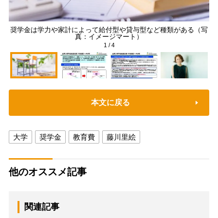
奨学金は学力や家計によって給付型や貸与型など種類がある（写
真：イメージマート）
1
/
4
本文に戻る
大学
奨学金
教育費
藤川里絵
他のオススメ記事
関連記事