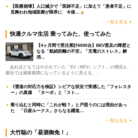
【医療崩壊】人口減少で「医師不足」に加えて「患者不足」に
見舞われ地域医療が限界に 今後…
一覧を見る
快適クルマ生活 乗ってみた、使ってみた
【4ヶ月間で受注累計6000台】BEV普及の障壁と
なる「航続距離の不安」「充電のストレス」解
消…
あれほどもてはやされていた「EV（BEV）シフト」の潮流も、
最近では減速基調になっているように見える。…
《雪道の対応力を検証》シビアな状況で実感した「フォレスタ
ー」の真価 「ターボ」と「スト…
乗り込むと同時に「これが軽？」と戸惑うのには理由があっ
た 「日産ルークス」さらなる躍進…
一覧を見る
大竹聡の「昼酒御免！」