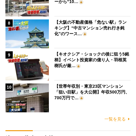
ーから“10…
【大阪の不動産価格「危ない駅」ラン
8
キング】“中古マンション売れ行き鈍
化”のワース…
【キオクシア・ショックの後に狙う5銘
9
柄】イベント投資家の億り人・羽根英
樹氏が厳…
【世帯年収別・東京23区マンション
10
「狙い目駅」を大公開】年収500万円、
700万円で…
一覧を見る