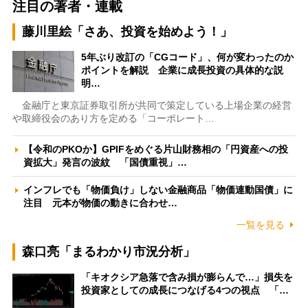
注目の著者・連載
藤川里絵「さあ、投資を始めよう！」
5年ぶり改訂の「CGコード」、何が変わったのか
ポイントを解説 企業に成長投資の具体的な説
明…
金融庁と東京証券取引所が共同で策定している上場企業の経営
や取締役会のあり方を定める「コーポレート…
【令和のPKOか】GPIFをめぐる片山財務相の「円資産への投
資拡大」発言の波紋 「国債重視」…
インフレでも「物価負け」しない金融商品「物価連動国債」に
注目 元本が物価の動きに合わせ…
一覧を見る
森口亮「まるわかり市況分析」
「キオクシア急落で含み損が膨らんで…」損失を
投資家としての成長につなげる4つの視点 「…