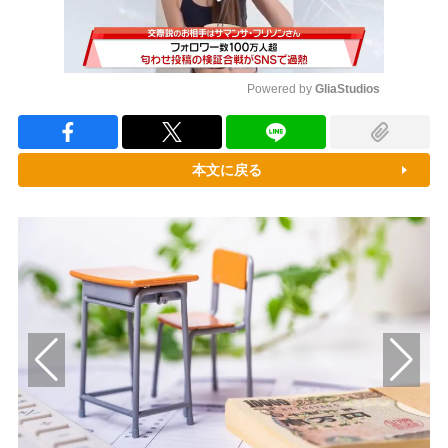
Powered by 
GliaStudios
Mute
本文に戻る