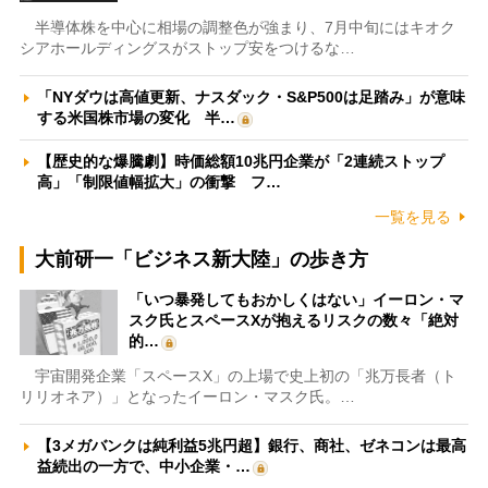
半導体株を中心に相場の調整色が強まり、7月中旬にはキオク
シアホールディングスがストップ安をつけるな…
「NYダウは高値更新、ナスダック・S&P500は足踏み」が意味
する米国株市場の変化 半…
【歴史的な爆騰劇】時価総額10兆円企業が「2連続ストップ
高」「制限値幅拡大」の衝撃 フ…
一覧を見る
大前研一「ビジネス新大陸」の歩き方
「いつ暴発してもおかしくはない」イーロン・マ
スク氏とスペースXが抱えるリスクの数々「絶対
的…
宇宙開発企業「スペースX」の上場で史上初の「兆万長者（ト
リリオネア）」となったイーロン・マスク氏。…
【3メガバンクは純利益5兆円超】銀行、商社、ゼネコンは最高
益続出の一方で、中小企業・…