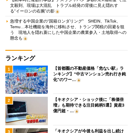
文殺到、現場は大混乱 トラブル続発の背後に見え隠れす
る“イーロンの右腕”の影
急増する中国企業の“国籍ロンダリング” SHEIN、TikTok、
Temu…本社機能を海外に移転させ、トランプ関税の回避を狙
う 現地人を隠れ蓑にした中国企業の農業参入・土地取得への
懸念も
ランキング
【首都圏の不動産価格「危ない駅」ラ
1
ンキング】“中古マンション売れ行き鈍
化”のワー…
【キオクシア・ショック後に「株価倍
2
増」も期待できる注目銘柄5選】資産3
億円超・…
「キオクシアが今後も利益を出し続け
3