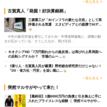
一覧を見る
古賀真人「発掘！好決算銘柄」
三菱重工が「AIインフラの新たな主役」として再
評価される気運 エヌビディアとの提携でAIデ…
今年の株式市場を牽引してきたAI・半導体関連株に、調整の動
きが広がっている。そうしたなか、再び注目…
キオクシアHD「7万円割れからの急反発」は再びの上昇局面へ
の反転シグナルか？ 市場のムー…
《億り人・古賀真人氏が厳選》野村総合研究所だけじゃない！
「DX・省力化・円安」を追い風に…
一覧を見る
突然マルサがやって来た！
【最終回】1億6000万円の負債と引き換えに手に
入れたプライスレスな経験 ｜ 突然マルサがや…