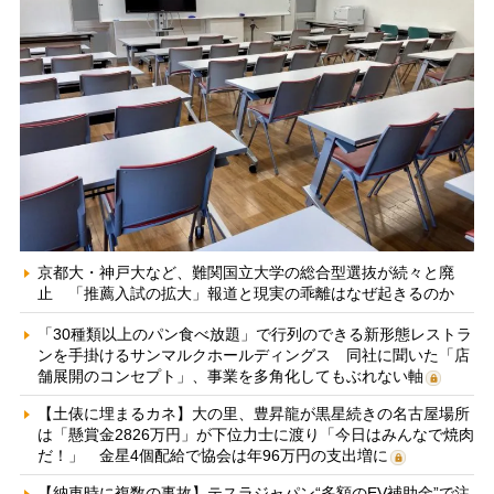
京都大・神戸大など、難関国立大学の総合型選抜が続々と廃
止 「推薦入試の拡大」報道と現実の乖離はなぜ起きるのか
「30種類以上のパン食べ放題」で行列のできる新形態レストラ
ンを手掛けるサンマルクホールディングス 同社に聞いた「店
舗展開のコンセプト」、事業を多角化してもぶれない軸
【土俵に埋まるカネ】大の里、豊昇龍が黒星続きの名古屋場所
は「懸賞金2826万円」が下位力士に渡り「今日はみんなで焼肉
だ！」 金星4個配給で協会は年96万円の支出増に
【納車時に複数の事故】テスラジャパン“多額のEV補助金”で注