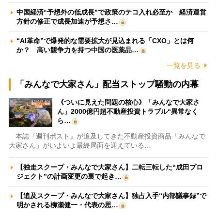
中国経済“予想外の低成長”で政策のテコ入れ必至か 経済運営
方針の修正で成長加速が予想さ…
“AI革命”で爆発的な需要拡大が見込まれる「CXO」とは何
か？ 高い競争力を持つ中国の医薬品…
一覧を見る
「みんなで大家さん」配当ストップ騒動の内幕
《ついに見えた問題の核心》「みんなで大家さ
ん」2000億円超不動産投資トラブル“異常なく
ら…
本誌『週刊ポスト』が追及してきた不動産投資商品「みんなで
大家さん」がいよいよ最終局面を迎えている…
【独走スクープ・みんなで大家さん】二転三転した“成田プロ
ジェクト”の計画変更の裏で起き…
【追及スクープ・みんなで大家さん】独占入手“内部議事録”で
明かされる柳瀬健一・代表の思…