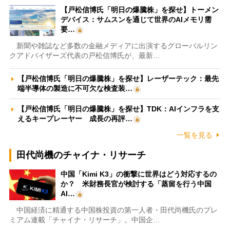
【戸松信博氏「明日の爆騰株」を探せ】トーメン
デバイス：サムスンを通じて世界のAIメモリ需
要…
新聞や雑誌など多数の金融メディアに出演するグローバルリン
クアドバイザーズ代表の戸松信博氏が、最新…
【戸松信博氏「明日の爆騰株」を探せ】レーザーテック：最先
端半導体の製造に不可欠な検査装…
【戸松信博氏「明日の爆騰株」を探せ】TDK：AIインフラを支
えるキープレーヤー 成長の再評…
一覧を見る
田代尚機のチャイナ・リサーチ
中国「Kimi K3」の衝撃に世界はどう対応するの
か？ 米財務長官が検討する「蒸留を行う中国
AI…
中国経済に精通する中国株投資の第一人者・田代尚機氏のプレ
ミアム連載「チャイナ・リサーチ」。中国企…