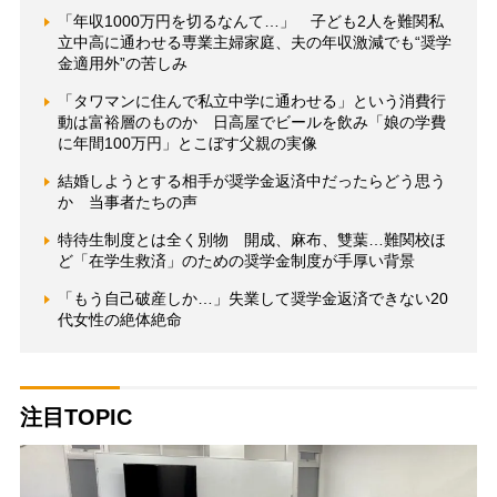
「年収1000万円を切るなんて…」 子ども2人を難関私
立中高に通わせる専業主婦家庭、夫の年収激減でも“奨学
金適用外”の苦しみ
「タワマンに住んで私立中学に通わせる」という消費行
動は富裕層のものか 日高屋でビールを飲み「娘の学費
に年間100万円」とこぼす父親の実像
結婚しようとする相手が奨学金返済中だったらどう思う
か 当事者たちの声
特待生制度とは全く別物 開成、麻布、雙葉…難関校ほ
ど「在学生救済」のための奨学金制度が手厚い背景
「もう自己破産しか…」失業して奨学金返済できない20
代女性の絶体絶命
注目TOPIC