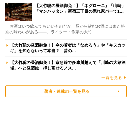
【大竹聡の昼酒御免！】「ネグローニ」「山崎」
「マンハッタン」新宿三丁目の隠れ家バーで1…
お酒はいつ飲んでもいいものだが、昼から飲むお酒にはまた格
別の味わいがある――。ライター・作家の大竹…
【大竹聡の昼酒御免！】今の若者は「なめろう」や「キヌカツ
ギ」を知らないって本当？ 昔の…
【大竹聡の昼酒御免！】京急線で多摩川越えて「川崎の大衆酒
場」へと昼酒旅 押し寄せるノス…
一覧を見る
著者・連載の一覧を見る