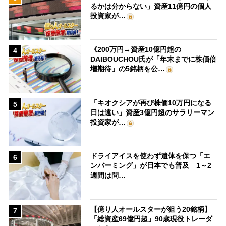
るかは分からない」資産11億円の個人
投資家が…
《200万円→資産10億円超の
4
DAIBOUCHOU氏が「年末までに株価倍
増期待」の5銘柄を公…
「キオクシアが再び株価10万円になる
5
日は遠い」資産3億円超のサラリーマン
投資家が…
ドライアイスを使わず遺体を保つ「エ
6
ンバーミング」が日本でも普及 1～2
週間は問…
【億り人オールスターが狙う20銘柄】
7
「総資産69億円超」90歳現役トレーダ