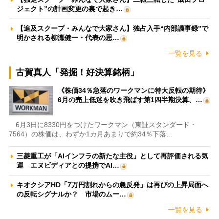
ジェクト”の計画変更の裏で起き…
【追及スクープ・みんなで大家さん】独占入手“内部議事録”で
明かされる柳瀬健一・代表の思…
一覧を見る
古賀真人「発掘！好決算銘柄」
《株価34％急落のワークマンに特大反転の期待》
6月の売上低迷を吹き飛ばす第1四半期決算、…
6月3日に8330円をつけたワークマン（東証スタンダード・
7564）の株価は、わずか1カ月あまりで約34％下落…
三菱重工が「AIインフラの新たな主役」として再評価される気
運 エヌビディアとの提携でAI…
キオクシアHD「7万円割れからの急反発」は再びの上昇局面へ
の反転シグナルか？ 市場のムー…
一覧を見る