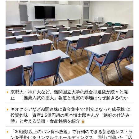
京都大・神戸大など、難関国立大学の総合型選抜が続々と廃
止 「推薦入試の拡大」報道と現実の乖離はなぜ起きるのか
キオクシアなどAI関連株に資金集中で“割安になった成長株”に
投資妙味 資産1.5億円超の坂本慎太郎さんが「絶好の仕込み
時」と考える防衛・食品銘柄を紹介
「30種類以上のパン食べ放題」で行列のできる新形態レストラ
ンを手掛けるサンマルクホールディングス 同社に聞いた「店