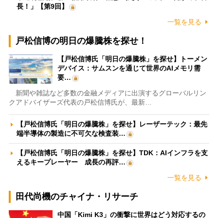
長！」【第9回】
一覧を見る
戸松信博の明日の爆騰株を探せ！
【戸松信博氏「明日の爆騰株」を探せ】トーメン
デバイス：サムスンを通じて世界のAIメモリ需
要…
新聞や雑誌など多数の金融メディアに出演するグローバルリン
クアドバイザーズ代表の戸松信博氏が、最新…
【戸松信博氏「明日の爆騰株」を探せ】レーザーテック：最先
端半導体の製造に不可欠な検査装…
【戸松信博氏「明日の爆騰株」を探せ】TDK：AIインフラを支
えるキープレーヤー 成長の再評…
一覧を見る
田代尚機のチャイナ・リサーチ
中国「Kimi K3」の衝撃に世界はどう対応するの