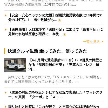
官の採用試験の受験者数は10年間で2分の1以…
【安全・安心ニッポンの危機】採用試験受験者数は10年間で2
分の1以下に！ 出生数減がも…
【医療崩壊】人口減少で「医師不足」に加えて「患者不足」に
見舞われ地域医療が限界に 今後…
一覧を見る
快適クルマ生活 乗ってみた、使ってみた
【4ヶ月間で受注累計6000台】BEV普及の障壁と
なる「航続距離の不安」「充電のストレス」解
消…
あれほどもてはやされていた「EV（BEV）シフト」の潮流も、
最近では減速基調になっているように見える。…
《雪道の対応力を検証》シビアな状況で実感した「フォレスタ
ー」の真価 「ターボ」と「スト…
乗り込むと同時に「これが軽？」と戸惑うのには理由があっ