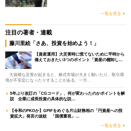
一覧を見る
注目の著者・連載
藤川里絵「さあ、投資を始めよう！」
【資産運用】大災害時に慌てないために平時から
備えておきたい3つのポイント「資産の棚卸し…
大規模な災害が起きると、株式市場が大きく動いたり、取引環
境が不安定になったりすることがある。一方…
5年ぶり改訂の「CGコード」、何が変わったのかポイントを解
説 企業に成長投資の具体的な説…
【令和のPKOか】GPIFをめぐる片山財務相の「円資産への投
資拡大」発言の波紋 「国債重視」…
一覧を見る