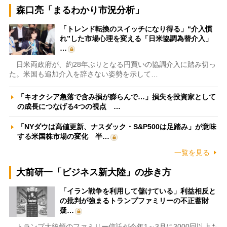
森口亮「まるわかり市況分析」
「トレンド転換のスイッチになり得る」“介入慣
れ”した市場心理を変える「日米協調為替介入」
…
日米両政府が、約28年ぶりとなる円買いの協調介入に踏み切っ
た。米国も追加介入を辞さない姿勢を示して…
「キオクシア急落で含み損が膨らんで…」損失を投資家として
の成長につなげる4つの視点 …
「NYダウは高値更新、ナスダック・S&P500は足踏み」が意味
する米国株市場の変化 半…
一覧を見る
大前研一「ビジネス新大陸」の歩き方
「イラン戦争を利用して儲けている」利益相反と
の批判が強まるトランプファミリーの不正蓄財
疑…
トランプ大統領のファミリー信託が今年1～3月に3000回以上も