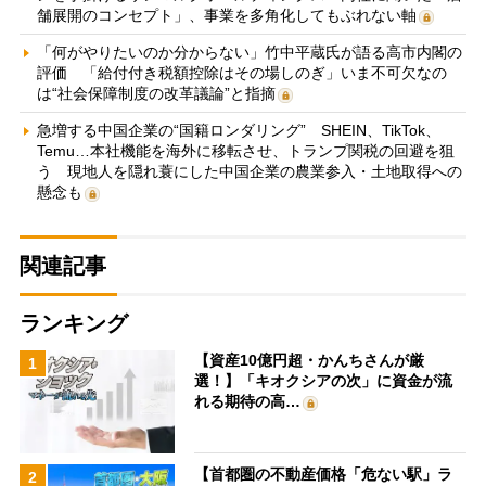
舗展開のコンセプト」、事業を多角化してもぶれない軸
「何がやりたいのか分からない」竹中平蔵氏が語る高市内閣の
評価 「給付付き税額控除はその場しのぎ」いま不可欠なの
は“社会保障制度の改革議論”と指摘
急増する中国企業の“国籍ロンダリング” SHEIN、TikTok、
Temu…本社機能を海外に移転させ、トランプ関税の回避を狙
う 現地人を隠れ蓑にした中国企業の農業参入・土地取得への
懸念も
関連記事
ランキング
【資産10億円超・かんちさんが厳
1
選！】「キオクシアの次」に資金が流
れる期待の高…
【首都圏の不動産価格「危ない駅」ラ
2