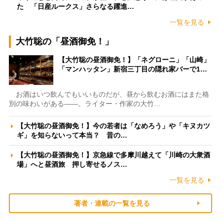
た 「日産ルークス」さらなる躍進…
一覧を見る
大竹聡の「昼酒御免！」
【大竹聡の昼酒御免！】「ネグローニ」「山崎」
「マンハッタン」新宿三丁目の隠れ家バーで1…
お酒はいつ飲んでもいいものだが、昼から飲むお酒にはまた格
別の味わいがある――。ライター・作家の大竹…
【大竹聡の昼酒御免！】今の若者は「なめろう」や「キヌカツ
ギ」を知らないって本当？ 昔の…
【大竹聡の昼酒御免！】京急線で多摩川越えて「川崎の大衆酒
場」へと昼酒旅 押し寄せるノス…
一覧を見る
著者・連載の一覧を見る