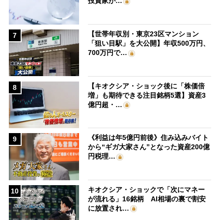
投資家が…
【世帯年収別・東京23区マンション
7
「狙い目駅」を大公開】年収500万円、
700万円で…
【キオクシア・ショック後に「株価倍
8
増」も期待できる注目銘柄5選】資産3
億円超・…
《利益は年5億円前後》住み込みバイト
9
から“ギガ大家さん”となった資産200億
円税理…
キオクシア・ショックで「次にマネー
10
が流れる」16銘柄 AI相場の裏で割安
に放置され…