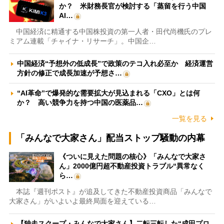
か？ 米財務長官が検討する「蒸留を行う中国
AI…
中国経済に精通する中国株投資の第一人者・田代尚機氏のプレ
ミアム連載「チャイナ・リサーチ」。中国企…
中国経済“予想外の低成長”で政策のテコ入れ必至か 経済運営
方針の修正で成長加速が予想さ…
“AI革命”で爆発的な需要拡大が見込まれる「CXO」とは何
か？ 高い競争力を持つ中国の医薬品…
一覧を見る
「みんなで大家さん」配当ストップ騒動の内幕
《ついに見えた問題の核心》「みんなで大家さ
ん」2000億円超不動産投資トラブル“異常なく
ら…
本誌『週刊ポスト』が追及してきた不動産投資商品「みんなで
大家さん」がいよいよ最終局面を迎えている…
【独走スクープ・みんなで大家さん】二転三転した“成田プロ