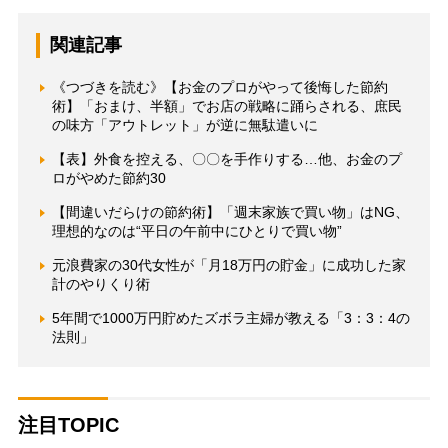
関連記事
《つづきを読む》【お金のプロがやって後悔した節約
術】「おまけ、半額」でお店の戦略に踊らされる、庶民
の味方「アウトレット」が逆に無駄遣いに
【表】外食を控える、〇〇を手作りする…他、お金のプ
ロがやめた節約30
【間違いだらけの節約術】「週末家族で買い物」はNG、
理想的なのは“平日の午前中にひとりで買い物”
元浪費家の30代女性が「月18万円の貯金」に成功した家
計のやりくり術
5年間で1000万円貯めたズボラ主婦が教える「3：3：4の
法則」
注目TOPIC