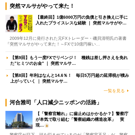
突然マルサがやって来た！
【最終回】1億6000万円の負債と引き換えに手に
入れたプライスレスな経験 ｜ 突然マルサがや…
2009年12月に発行された元FXトレーダー・磯貝清明氏の著書
『突然マルサがやって来た！～FXで10億円稼い…
【第9回】もう一度FXでリベンジ！ 種銭は差し押さえを免れ
た”ヒミツのお金” ｜ 突然マルサ…
【第8回】年利はなんと14.6％！ 毎日5万円超の延滞税が積み
上がっていく ｜ 突然マルサ…
一覧を見る
河合雅司「人口減少ニッポンの活路」
【「警察官離れ」に歯止めはかかるか？】警察庁
が本気で取り組む「警察組織の構造改革」 実
現…
警察庁が目下、頭を悩ませているのが「警察官不足」だ。警察