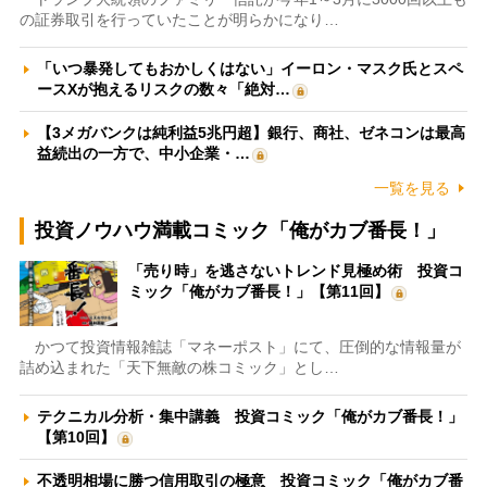
の証券取引を行っていたことが明らかになり…
「いつ暴発してもおかしくはない」イーロン・マスク氏とスペ
ースXが抱えるリスクの数々「絶対…
【3メガバンクは純利益5兆円超】銀行、商社、ゼネコンは最高
益続出の一方で、中小企業・…
一覧を見る
投資ノウハウ満載コミック「俺がカブ番長！」
「売り時」を逃さないトレンド見極め術 投資コ
ミック「俺がカブ番長！」【第11回】
かつて投資情報雑誌「マネーポスト」にて、圧倒的な情報量が
詰め込まれた「天下無敵の株コミック」とし…
テクニカル分析・集中講義 投資コミック「俺がカブ番長！」
【第10回】
不透明相場に勝つ信用取引の極意 投資コミック「俺がカブ番