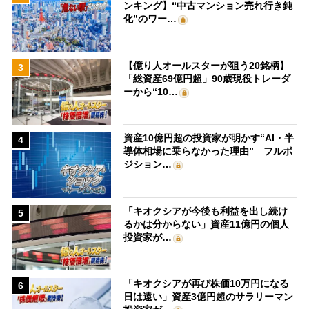
ンキング】“中古マンション売れ行き鈍
化”のワー…
【億り人オールスターが狙う20銘柄】
3
「総資産69億円超」90歳現役トレーダ
ーから“10…
資産10億円超の投資家が明かす“AI・半
4
導体相場に乗らなかった理由” フルポ
ジション…
「キオクシアが今後も利益を出し続け
5
るかは分からない」資産11億円の個人
投資家が…
「キオクシアが再び株価10万円になる
6
日は遠い」資産3億円超のサラリーマン