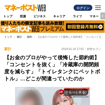
ログイン
トップ
投資
ビジネス
キャリア
ライフ
マネー
トップ
家計
節約
【お金のプロがやって後悔した節約術】「コンセントを抜
家計
2024.01.16 17:01
女性セブン
【お金のプロがやって後悔した節約術】
「コンセントを抜く」「冷蔵庫の開閉頻
度を減らす」「トイレタンクにペットボ
トル」…どこが間違っていたのか
もっと見る
arrow_forward_ios