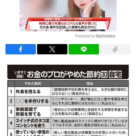
Powered by 
GliaStudios
Mute