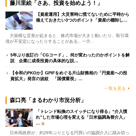
藤川里絵「さあ、投資を始めよう！」
【資産運用】大災害時に慌てないために平時から
備えておきたい3つのポイント「資産の棚卸し…
大規模な災害が起きると、株式市場が大きく動いたり、取引環
境が不安定になったりすることがある。一方…
5年ぶり改訂の「CGコード」、何が変わったのかポイントを解
説 企業に成長投資の具体的な説…
【令和のPKOか】GPIFをめぐる片山財務相の「円資産への投
資拡大」発言の波紋 「国債重視」…
一覧を見る
森口亮「まるわかり市況分析」
「トレンド転換のスイッチになり得る」“介入慣
れ”した市場心理を変える「日米協調為替介入」
…
日米両政府が、約28年ぶりとなる円買いの協調介入に踏み切っ