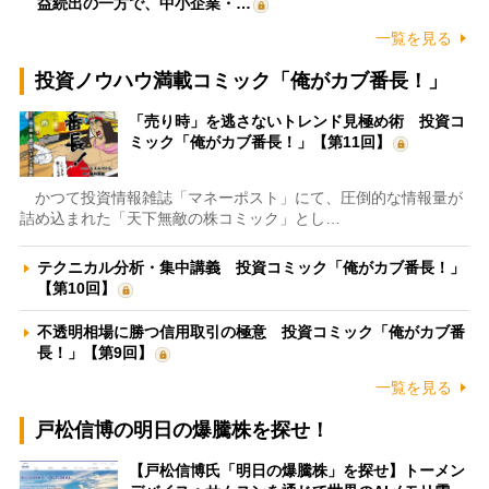
益続出の一方で、中小企業・…
一覧を見る
投資ノウハウ満載コミック「俺がカブ番長！」
「売り時」を逃さないトレンド見極め術 投資コ
ミック「俺がカブ番長！」【第11回】
かつて投資情報雑誌「マネーポスト」にて、圧倒的な情報量が
詰め込まれた「天下無敵の株コミック」とし…
テクニカル分析・集中講義 投資コミック「俺がカブ番長！」
【第10回】
不透明相場に勝つ信用取引の極意 投資コミック「俺がカブ番
長！」【第9回】
一覧を見る
戸松信博の明日の爆騰株を探せ！
【戸松信博氏「明日の爆騰株」を探せ】トーメン