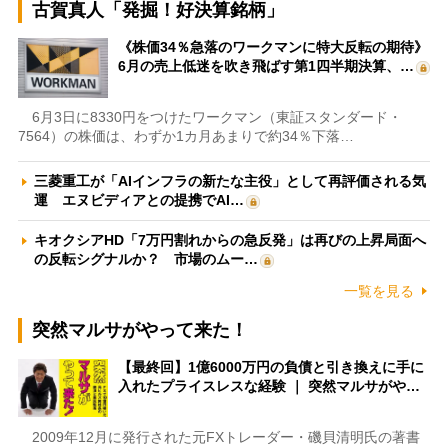
古賀真人「発掘！好決算銘柄」
《株価34％急落のワークマンに特大反転の期待》
6月の売上低迷を吹き飛ばす第1四半期決算、…
6月3日に8330円をつけたワークマン（東証スタンダード・
7564）の株価は、わずか1カ月あまりで約34％下落…
三菱重工が「AIインフラの新たな主役」として再評価される気
運 エヌビディアとの提携でAI…
キオクシアHD「7万円割れからの急反発」は再びの上昇局面へ
の反転シグナルか？ 市場のムー…
一覧を見る
突然マルサがやって来た！
【最終回】1億6000万円の負債と引き換えに手に
入れたプライスレスな経験 ｜ 突然マルサがや…
2009年12月に発行された元FXトレーダー・磯貝清明氏の著書