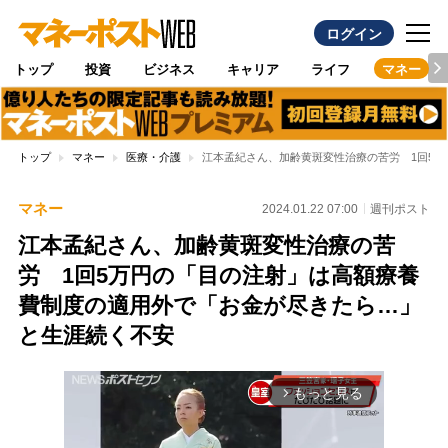
ログイン
トップ
投資
ビジネス
キャリア
ライフ
マネー
トップ
マネー
医療・介護
江本孟紀さん、加齢黄斑変性治療の苦労 1回5
マネー
2024.01.22 07:00
週刊ポスト
江本孟紀さん、加齢黄斑変性治療の苦
労 1回5万円の「目の注射」は高額療養
費制度の適用外で「お金が尽きたら…」
と生涯続く不安
もっと見る
arrow_forward_ios