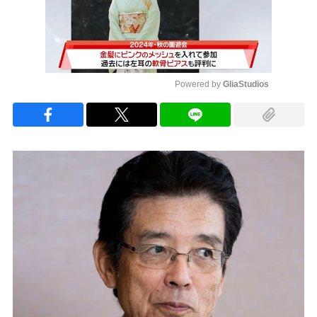
Powered by 
GliaStudios
Mute