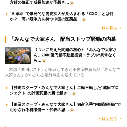
方針の修正で成長加速が予想さ…
“AI革命”で爆発的な需要拡大が見込まれる「CXO」とは何
か？ 高い競争力を持つ中国の医薬品…
一覧を見る
「みんなで大家さん」配当ストップ騒動の内幕
《ついに見えた問題の核心》「みんなで大家さ
ん」2000億円超不動産投資トラブル“異常なく
ら…
本誌『週刊ポスト』が追及してきた不動産投資商品「みんなで
大家さん」がいよいよ最終局面を迎えている…
【独走スクープ・みんなで大家さん】二転三転した“成田プロ
ジェクト”の計画変更の裏で起き…
【追及スクープ・みんなで大家さん】独占入手“内部議事録”で
明かされる柳瀬健一・代表の思…
一覧を見る