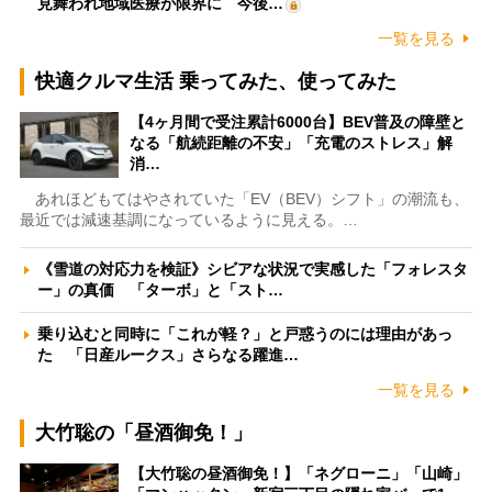
見舞われ地域医療が限界に 今後…
一覧を見る
快適クルマ生活 乗ってみた、使ってみた
【4ヶ月間で受注累計6000台】BEV普及の障壁と
なる「航続距離の不安」「充電のストレス」解
消…
あれほどもてはやされていた「EV（BEV）シフト」の潮流も、
最近では減速基調になっているように見える。…
《雪道の対応力を検証》シビアな状況で実感した「フォレスタ
ー」の真価 「ターボ」と「スト…
乗り込むと同時に「これが軽？」と戸惑うのには理由があっ
た 「日産ルークス」さらなる躍進…
一覧を見る
大竹聡の「昼酒御免！」
【大竹聡の昼酒御免！】「ネグローニ」「山崎」