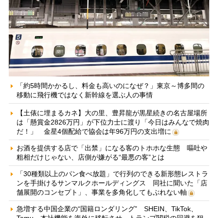
「約5時間かかるし、料金も高いのになぜ？」東京～博多間の
移動に飛行機ではなく新幹線を選ぶ人の事情
【土俵に埋まるカネ】大の里、豊昇龍が黒星続きの名古屋場所
は「懸賞金2826万円」が下位力士に渡り「今日はみんなで焼肉
だ！」 金星4個配給で協会は年96万円の支出増に
お酒を提供する店で「出禁」になる客のトホホな生態 嘔吐や
粗相だけじゃない、店側が嫌がる“最悪の客”とは
「30種類以上のパン食べ放題」で行列のできる新形態レストラ
ンを手掛けるサンマルクホールディングス 同社に聞いた「店
舗展開のコンセプト」、事業を多角化してもぶれない軸
急増する中国企業の“国籍ロンダリング” SHEIN、TikTok、