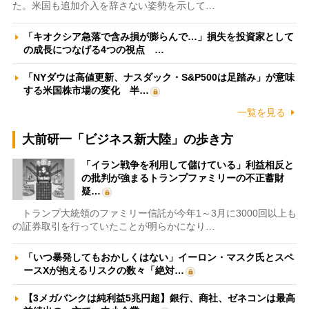
た。米国も追加介入を辞さない姿勢を示して…
「キオクシア急落で含み損が膨らんで…」損失を投資家として
の成長につなげる4つの視点 …
「NYダウは高値更新、ナスダック・S&P500は足踏み」が意味
する米国株市場の変化 半…
一覧を見る
大前研一「ビジネス新大陸」の歩き方
「イラン戦争を利用して儲けている」利益相反と
の批判が強まるトランプファミリーの不正蓄財
疑…
トランプ大統領のファミリー信託が今年1～3月に3000回以上も
の証券取引を行っていたことが明らかになり…
「いつ暴発してもおかしくはない」イーロン・マスク氏とスペ
ースXが抱えるリスクの数々「絶対…
【3メガバンクは純利益5兆円超】銀行、商社、ゼネコンは最高