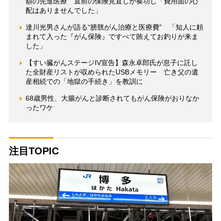
額の先進医療 直前の保険見直しが奏功し「費用面の心
配はありませんでした」
達川光男さんが語る“膀胱がん治療と医療費” 「知人に頼
まれて入った『がん保険』ですべて賄えてお釣りが来ま
した」
【すい臓がんステージIV宣告】森永卓郎氏が息子に託し
た全財産リストが収められたUSBメモリー 亡き父の遺
産相続での「地獄の手続き」を教訓に
68歳男性、大腸がんと診断されてもがん保険がおりなか
ったワケ
注目TOPIC