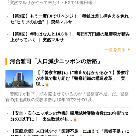
『突然マルサがやって来た！～FXで10億円稼い…
【第9回】もう一度FXでリベンジ！ 種銭は差し押さえを免れ
た”ヒミツのお金” ｜ 突然マルサ…
【第8回】年利はなんと14.6％！ 毎日5万円超の延滞税が積み
上がっていく ｜ 突然マルサ…
一覧を見る
河合雅司「人口減少ニッポンの活路」
【「警察官離れ」に歯止めはかかるか？】警察庁
が本気で取り組む「警察組織の構造改革」 実
現…
警察庁が目下、頭を悩ませているのが「警察官不足」だ。警察
官の採用試験の受験者数は10年間で2分の1以…
【安全・安心ニッポンの危機】採用試験受験者数は10年間で2
分の1以下に！ 出生数減がも…
【医療崩壊】人口減少で「医師不足」に加えて「患者不足」に