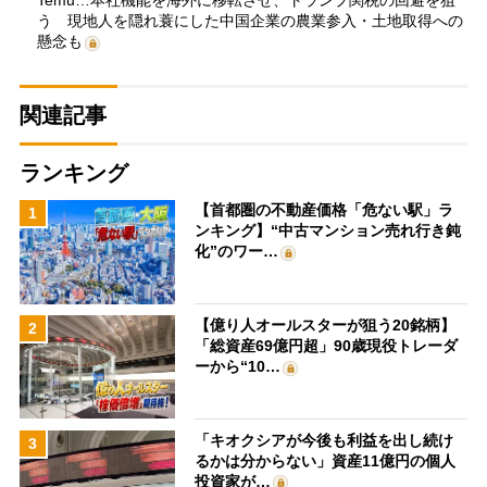
Temu…本社機能を海外に移転させ、トランプ関税の回避を狙
う 現地人を隠れ蓑にした中国企業の農業参入・土地取得への
懸念も
関連記事
ランキング
【首都圏の不動産価格「危ない駅」ラ
1
ンキング】“中古マンション売れ行き鈍
化”のワー…
【億り人オールスターが狙う20銘柄】
2
「総資産69億円超」90歳現役トレーダ
ーから“10…
「キオクシアが今後も利益を出し続け
3
るかは分からない」資産11億円の個人
投資家が…