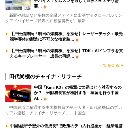
デバイス：サムスンを通じて世界のAIメモリ需
要…
新聞や雑誌など多数の金融メディアに出演するグローバルリン
クアドバイザーズ代表の戸松信博氏が、最新…
【戸松信博氏「明日の爆騰株」を探せ】レーザーテック：最先
端半導体の製造に不可欠な検査装…
【戸松信博氏「明日の爆騰株」を探せ】TDK：AIインフラを支
えるキープレーヤー 成長の再評…
一覧を見る
田代尚機のチャイナ・リサーチ
中国「Kimi K3」の衝撃に世界はどう対応するの
か？ 米財務長官が検討する「蒸留を行う中国
AI…
中国経済に精通する中国株投資の第一人者・田代尚機氏のプレ
ミアム連載「チャイナ・リサーチ」。中国企…
中国経済“予想外の低成長”で政策のテコ入れ必至か 経済運営