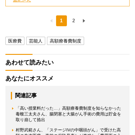
1
2
医療費
芸能人
高額療養費制度
あわせて読みたい
あなたにオススメ
関連記事
「高い授業料だった…」高額療養費制度を知らなかった
毒蝮三太夫さん、腸閉塞と大腸がん手術の費用は貯金を
取り崩して捻出
村野武範さん、「ステージIVの中咽頭がん」で受けた高