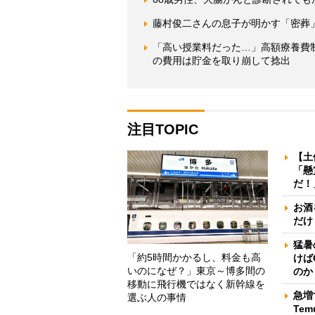
藤村俊二さんの息子が明かす「密葬
「高い授業料だった…」高額療養費
の費用は貯金を取り崩して捻出
注目TOPIC
【土
「懸
だ！
お酒
だけ
猛暑
「約5時間かかるし、料金も高
けば
いのになぜ？」東京～博多間の
のか
移動に飛行機ではなく新幹線を
急増
選ぶ人の事情
Te