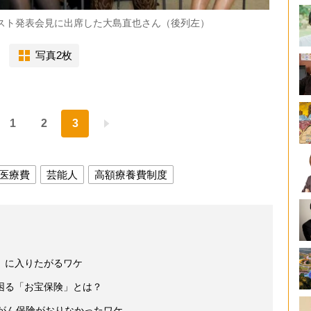
ャスト発表会見に出席した大島直也さん（後列左）
写真2枚
1
2
3
医療費
芸能人
高額療養費制度
」に入りたがるワケ
困る「お宝保険」とは？
もがん保険がおりなかったワケ