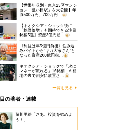
【世帯年収別・東京23区マンシ
ョン「狙い目駅」を大公開】年
収500万円、700万円…
【キオクシア・ショック後に
「株価倍増」も期待できる注目
銘柄5選】資産3億円超…
《利益は年5億円前後》住み込
みバイトから“ギガ大家さん”と
なった資産200億円税…
キオクシア・ショックで「次に
マネーが流れる」16銘柄 AI相
場の裏で割安に放置さ…
一覧を見る
目の著者・連載
藤川里絵「さあ、投資を始めよ
う！」