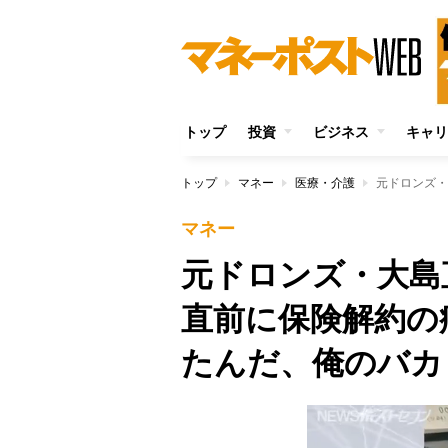
トップ
投資
ビジネス
キャリ
トップ
マネー
医療・介護
マネー
元ドロンズ・大島
直前に保険解約の
たんだ、俺のバカ