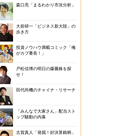
森口亮「まるわかり市況分析」
大前研一「ビジネス新大陸」の
歩き方
投資ノウハウ満載コミック「俺
がカブ番長！」
戸松信博の明日の爆騰株を探
せ！
田代尚機のチャイナ・リサーチ
「みんなで大家さん」配当スト
ップ騒動の内幕
古賀真人「発掘！好決算銘柄」