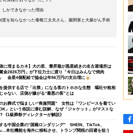
」しかできなかった理由
制度を知らなかった毒蝮三太夫さん、腸閉塞と大腸がん手術
俵に埋まるカネ】大の里、豊昇龍が黒星続きの名古屋場所は
賞金2826万円」が下位力士に渡り「今日はみんなで焼肉
」 金星4個配給で協会は年96万円の支出増に
を提供する店で「出禁」になる客のトホホな生態 嘔吐や粗相
じゃない、店側が嫌がる“最悪の客”とは
のお葬式で悩ましい“喪服問題” 女性は「ワンピースを着てい
OK」という俗説に潜む誤解、なぜ「ジャケット」がマストな
？《1級葬祭ディレクターが解説》
する中国企業の“国籍ロンダリング” SHEIN、TikTok、
mu…本社機能を海外に移転させ、トランプ関税の回避を狙う