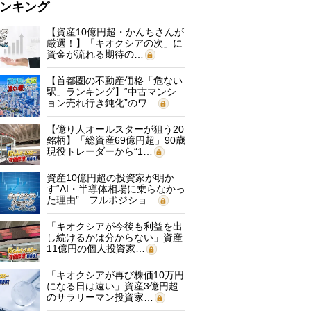
ンキング
【資産10億円超・かんちさんが
厳選！】「キオクシアの次」に
資金が流れる期待の…
【首都圏の不動産価格「危ない
駅」ランキング】“中古マンシ
ョン売れ行き鈍化”のワ…
【億り人オールスターが狙う20
銘柄】「総資産69億円超」90歳
現役トレーダーから“1…
資産10億円超の投資家が明か
す“AI・半導体相場に乗らなかっ
た理由” フルポジショ…
「キオクシアが今後も利益を出
し続けるかは分からない」資産
11億円の個人投資家…
「キオクシアが再び株価10万円
になる日は遠い」資産3億円超
のサラリーマン投資家…