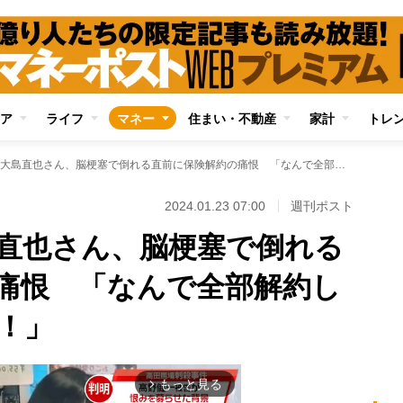
ア
ライフ
マネー
住まい・不動産
家計
トレ
元ドロンズ・大島直也さん、脳梗塞で倒れる直前に保険解約の痛恨 「なんで全部解約したんだ、俺のバカ！」
2024.01.23 07:00
週刊ポスト
直也さん、脳梗塞で倒れる
痛恨 「なんで全部解約し
！」
もっと見る
arrow_forward_ios