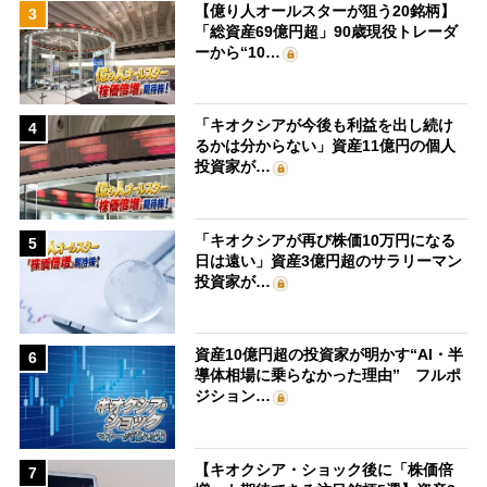
【億り人オールスターが狙う20銘柄】
3
「総資産69億円超」90歳現役トレーダ
ーから“10…
「キオクシアが今後も利益を出し続け
4
るかは分からない」資産11億円の個人
投資家が…
「キオクシアが再び株価10万円になる
5
日は遠い」資産3億円超のサラリーマン
投資家が…
資産10億円超の投資家が明かす“AI・半
6
導体相場に乗らなかった理由” フルポ
ジション…
【キオクシア・ショック後に「株価倍
7