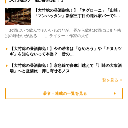
【大竹聡の昼酒御免！】「ネグローニ」「山崎」
「マンハッタン」新宿三丁目の隠れ家バーで1…
お酒はいつ飲んでもいいものだが、昼から飲むお酒にはまた格
別の味わいがある――。ライター・作家の大竹…
【大竹聡の昼酒御免！】今の若者は「なめろう」や「キヌカツ
ギ」を知らないって本当？ 昔の…
【大竹聡の昼酒御免！】京急線で多摩川越えて「川崎の大衆酒
場」へと昼酒旅 押し寄せるノス…
一覧を見る
著者・連載の一覧を見る