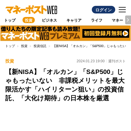
ログイン
トップ
投資
ビジネス
キャリア
ライフ
マネー
トップ
投資
投資信託
【新NISA】「オルカン」「S&P500」じゃもっ
投資
2024.01.23 19:00
週刊ポスト
【新NISA】「オルカン」「S&P500」じ
ゃもったいない 非課税メリットを最大
限活かす「ハイリターン狙い」の投資信
託、「大化け期待」の日本株を厳選
Loaded
:
100.00%
/
Unmute