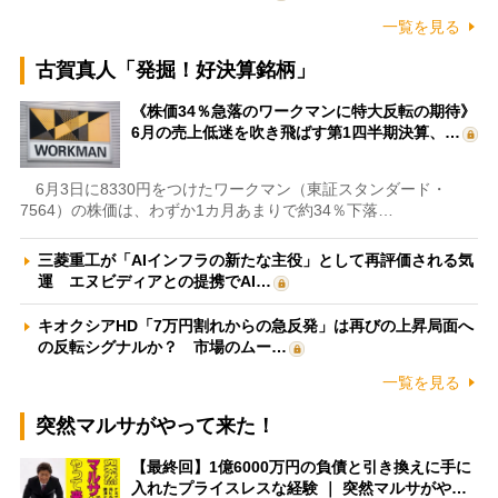
一覧を見る
古賀真人「発掘！好決算銘柄」
《株価34％急落のワークマンに特大反転の期待》
6月の売上低迷を吹き飛ばす第1四半期決算、…
6月3日に8330円をつけたワークマン（東証スタンダード・
7564）の株価は、わずか1カ月あまりで約34％下落…
三菱重工が「AIインフラの新たな主役」として再評価される気
運 エヌビディアとの提携でAI…
キオクシアHD「7万円割れからの急反発」は再びの上昇局面へ
の反転シグナルか？ 市場のムー…
一覧を見る
突然マルサがやって来た！
【最終回】1億6000万円の負債と引き換えに手に
入れたプライスレスな経験 ｜ 突然マルサがや…