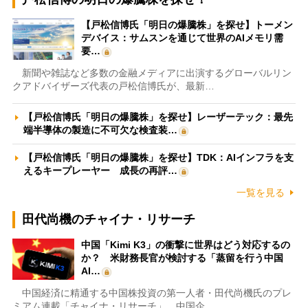
【戸松信博氏「明日の爆騰株」を探せ】トーメン
デバイス：サムスンを通じて世界のAIメモリ需
要…
新聞や雑誌など多数の金融メディアに出演するグローバルリン
クアドバイザーズ代表の戸松信博氏が、最新…
【戸松信博氏「明日の爆騰株」を探せ】レーザーテック：最先
端半導体の製造に不可欠な検査装…
【戸松信博氏「明日の爆騰株」を探せ】TDK：AIインフラを支
えるキープレーヤー 成長の再評…
一覧を見る
田代尚機のチャイナ・リサーチ
中国「Kimi K3」の衝撃に世界はどう対応するの
か？ 米財務長官が検討する「蒸留を行う中国
AI…
中国経済に精通する中国株投資の第一人者・田代尚機氏のプレ
ミアム連載「チャイナ・リサーチ」。中国企…