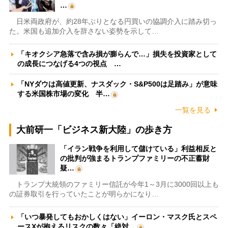
…
日米両政府が、約28年ぶりとなる円買いの協調介入に踏み切っ
た。米国も追加介入を辞さない姿勢を示して…
「キオクシア急落で含み損が膨らんで…」損失を投資家として
の成長につなげる4つの視点 …
「NYダウは高値更新、ナスダック・S&P500は足踏み」が意味
する米国株市場の変化 半…
一覧を見る
大前研一「ビジネス新大陸」の歩き方
「イラン戦争を利用して儲けている」利益相反と
の批判が強まるトランプファミリーの不正蓄財
疑…
トランプ大統領のファミリー信託が今年1～3月に3000回以上も
の証券取引を行っていたことが明らかになり…
「いつ暴発してもおかしくはない」イーロン・マスク氏とスペ
ースXが抱えるリスクの数々「絶対…