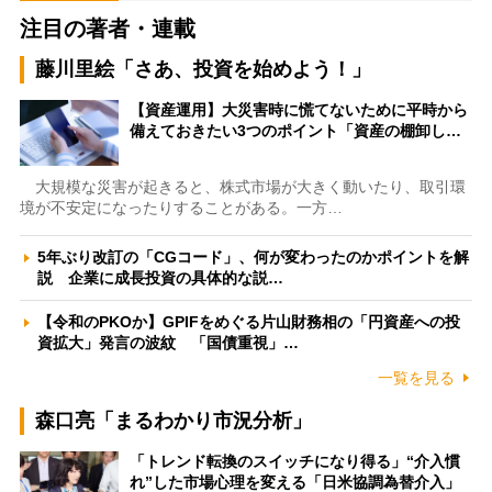
注目の著者・連載
藤川里絵「さあ、投資を始めよう！」
【資産運用】大災害時に慌てないために平時から
備えておきたい3つのポイント「資産の棚卸し…
大規模な災害が起きると、株式市場が大きく動いたり、取引環
境が不安定になったりすることがある。一方…
5年ぶり改訂の「CGコード」、何が変わったのかポイントを解
説 企業に成長投資の具体的な説…
【令和のPKOか】GPIFをめぐる片山財務相の「円資産への投
資拡大」発言の波紋 「国債重視」…
一覧を見る
森口亮「まるわかり市況分析」
「トレンド転換のスイッチになり得る」“介入慣
れ”した市場心理を変える「日米協調為替介入」