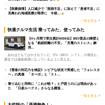
【医療崩壊】人口減少で「医師不足」に加えて「患者不足」に
見舞われ地域医療が限界に 今後…
一覧を見る
快適クルマ生活 乗ってみた、使ってみた
【4ヶ月間で受注累計6000台】BEV普及の障壁と
なる「航続距離の不安」「充電のストレス」解
消…
あれほどもてはやされていた「EV（BEV）シフト」の潮流も、
最近では減速基調になっているように見える。…
《雪道の対応力を検証》シビアな状況で実感した「フォレスタ
ー」の真価 「ターボ」と「スト…
乗り込むと同時に「これが軽？」と戸惑うのには理由があっ
た 「日産ルークス」さらなる躍進…
一覧を見る
大竹聡の「昼酒御免！」