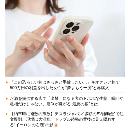
「この恐ろしい株はさっさと手放したい…」キオクシア株で
500万円の利益を出した女性が“夢よもう一度”と再購入
お酒を提供する店で「出禁」になる客のトホホな生態 嘔吐や
粗相だけじゃない、店側が嫌がる“最悪の客”とは
【納車時に複数の事故】テスラジャパン“多額のEV補助金”で注
文殺到、現場は大混乱 トラブル続発の背後に見え隠れす
る“イーロンの右腕”の影