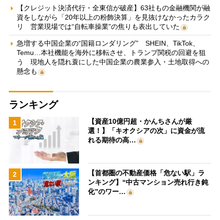
【クレジット決済代行・全東信が破産】63社もの金融機関が融
資をしながら「20年以上の粉飾決算」を見抜けなかったカラク
リ 営業現場では“自転車操業”の焦りも表出していた
急増する中国企業の“国籍ロンダリング” SHEIN、TikTok、
Temu…本社機能を海外に移転させ、トランプ関税の回避を狙
う 現地人を隠れ蓑にした中国企業の農業参入・土地取得への
懸念も
ランキング
【資産10億円超・かんちさんが厳
1
選！】「キオクシアの次」に資金が流
れる期待の高…
【首都圏の不動産価格「危ない駅」ラ
2
ンキング】“中古マンション売れ行き鈍
化”のワー…