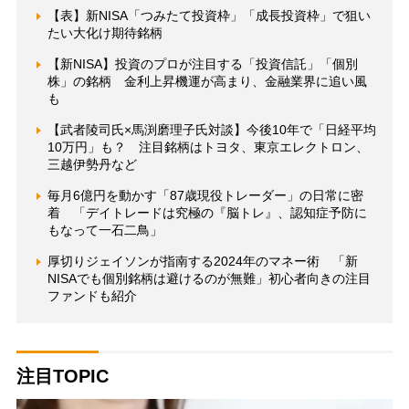
【表】新NISA「つみたて投資枠」「成長投資枠」で狙い
たい大化け期待銘柄
【新NISA】投資のプロが注目する「投資信託」「個別
株」の銘柄 金利上昇機運が高まり、金融業界に追い風
も
【武者陵司氏×馬渕磨理子氏対談】今後10年で「日経平均
10万円」も？ 注目銘柄はトヨタ、東京エレクトロン、
三越伊勢丹など
毎月6億円を動かす「87歳現役トレーダー」の日常に密
着 「デイトレードは究極の『脳トレ』、認知症予防に
もなって一石二鳥」
厚切りジェイソンが指南する2024年のマネー術 「新
NISAでも個別銘柄は避けるのが無難」初心者向きの注目
ファンドも紹介
注目TOPIC