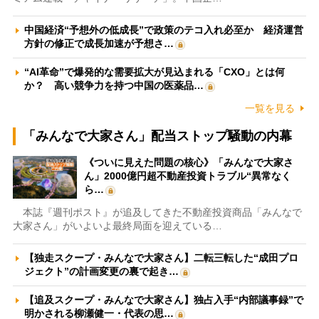
中国経済“予想外の低成長”で政策のテコ入れ必至か 経済運営
方針の修正で成長加速が予想さ…
“AI革命”で爆発的な需要拡大が見込まれる「CXO」とは何
か？ 高い競争力を持つ中国の医薬品…
一覧を見る
「みんなで大家さん」配当ストップ騒動の内幕
《ついに見えた問題の核心》「みんなで大家さ
ん」2000億円超不動産投資トラブル“異常なく
ら…
本誌『週刊ポスト』が追及してきた不動産投資商品「みんなで
大家さん」がいよいよ最終局面を迎えている…
【独走スクープ・みんなで大家さん】二転三転した“成田プロ
ジェクト”の計画変更の裏で起き…
【追及スクープ・みんなで大家さん】独占入手“内部議事録”で
明かされる柳瀬健一・代表の思…