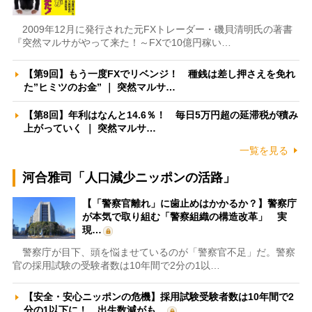
2009年12月に発行された元FXトレーダー・磯貝清明氏の著書
『突然マルサがやって来た！～FXで10億円稼い…
【第9回】もう一度FXでリベンジ！ 種銭は差し押さえを免れ
た”ヒミツのお金” ｜ 突然マルサ…
【第8回】年利はなんと14.6％！ 毎日5万円超の延滞税が積み
上がっていく ｜ 突然マルサ…
一覧を見る
河合雅司「人口減少ニッポンの活路」
【「警察官離れ」に歯止めはかかるか？】警察庁
が本気で取り組む「警察組織の構造改革」 実
現…
警察庁が目下、頭を悩ませているのが「警察官不足」だ。警察
官の採用試験の受験者数は10年間で2分の1以…
【安全・安心ニッポンの危機】採用試験受験者数は10年間で2
分の1以下に！ 出生数減がも…