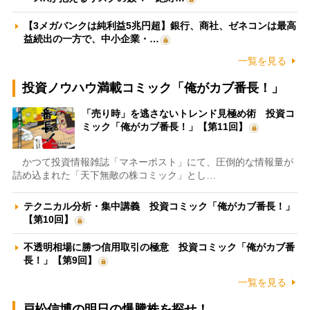
【3メガバンクは純利益5兆円超】銀行、商社、ゼネコンは最高
益続出の一方で、中小企業・…
一覧を見る
投資ノウハウ満載コミック「俺がカブ番長！」
「売り時」を逃さないトレンド見極め術 投資コ
ミック「俺がカブ番長！」【第11回】
かつて投資情報雑誌「マネーポスト」にて、圧倒的な情報量が
詰め込まれた「天下無敵の株コミック」とし…
テクニカル分析・集中講義 投資コミック「俺がカブ番長！」
【第10回】
不透明相場に勝つ信用取引の極意 投資コミック「俺がカブ番
長！」【第9回】
一覧を見る
戸松信博の明日の爆騰株を探せ！