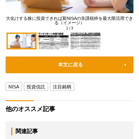
大化けする株に投資できれば新NISAの非課税枠を最大限活用でき
新
る（イメージ）
1
/
3
本文に戻る
NISA
投資信託
注目銘柄
他のオススメ記事
関連記事