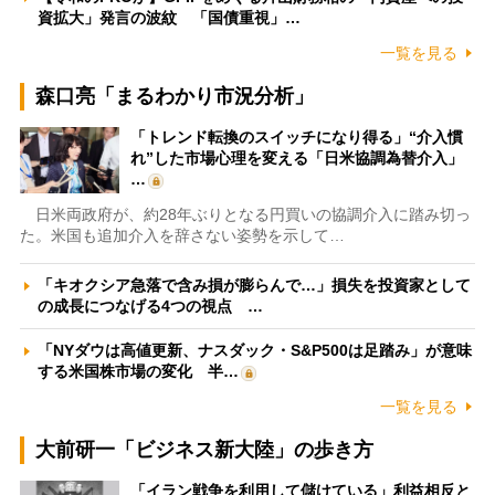
資拡大」発言の波紋 「国債重視」…
一覧を見る
森口亮「まるわかり市況分析」
「トレンド転換のスイッチになり得る」“介入慣
れ”した市場心理を変える「日米協調為替介入」
…
日米両政府が、約28年ぶりとなる円買いの協調介入に踏み切っ
た。米国も追加介入を辞さない姿勢を示して…
「キオクシア急落で含み損が膨らんで…」損失を投資家として
の成長につなげる4つの視点 …
「NYダウは高値更新、ナスダック・S&P500は足踏み」が意味
する米国株市場の変化 半…
一覧を見る
大前研一「ビジネス新大陸」の歩き方
「イラン戦争を利用して儲けている」利益相反と