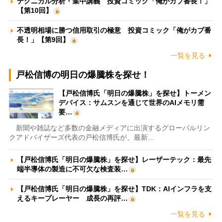
テクニカル分析・集中講義 投資コミック「俺がカブ番長！」
【第10回】
不透明相場に勝つ信用取引の極意 投資コミック「俺がカブ番
長！」【第9回】
一覧を見る
戸松信博の明日の爆騰株を探せ！
【戸松信博氏「明日の爆騰株」を探せ】トーメン
デバイス：サムスンを通じて世界のAIメモリ需
要…
新聞や雑誌など多数の金融メディアに出演するグローバルリン
クアドバイザーズ代表の戸松信博氏が、最新…
【戸松信博氏「明日の爆騰株」を探せ】レーザーテック：最先
端半導体の製造に不可欠な検査装…
【戸松信博氏「明日の爆騰株」を探せ】TDK：AIインフラを支
えるキープレーヤー 成長の再評…
一覧を見る