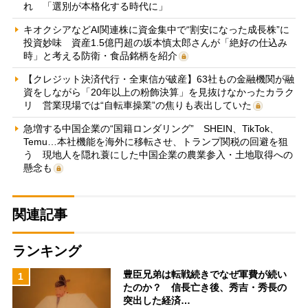
れ 「選別が本格化する時代に」
キオクシアなどAI関連株に資金集中で“割安になった成長株”に
投資妙味 資産1.5億円超の坂本慎太郎さんが「絶好の仕込み
時」と考える防衛・食品銘柄を紹介
【クレジット決済代行・全東信が破産】63社もの金融機関が融
資をしながら「20年以上の粉飾決算」を見抜けなかったカラク
リ 営業現場では“自転車操業”の焦りも表出していた
急増する中国企業の“国籍ロンダリング” SHEIN、TikTok、
Temu…本社機能を海外に移転させ、トランプ関税の回避を狙
う 現地人を隠れ蓑にした中国企業の農業参入・土地取得への
懸念も
関連記事
ランキング
豊臣兄弟は転戦続きでなぜ軍費が続い
1
たのか？ 信長亡き後、秀吉・秀長の
突出した経済…