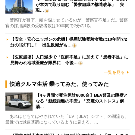
が本気で取り組む「警察組織の構造改革」 実
現…
警察庁が目下、頭を悩ませているのが「警察官不足」だ。警察
官の採用試験の受験者数は10年間で2分の1以…
【安全・安心ニッポンの危機】採用試験受験者数は10年間で2
分の1以下に！ 出生数減がも…
【医療崩壊】人口減少で「医師不足」に加えて「患者不足」に
見舞われ地域医療が限界に 今後…
一覧を見る
快適クルマ生活 乗ってみた、使ってみた
【4ヶ月間で受注累計6000台】BEV普及の障壁と
なる「航続距離の不安」「充電のストレス」解
消…
あれほどもてはやされていた「EV（BEV）シフト」の潮流も、
最近では減速基調になっているように見える。…