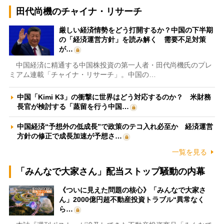
田代尚機のチャイナ・リサーチ
厳しい経済情勢をどう打開するか？中国の下半期
の「経済運営方針」を読み解く 需要不足対策
が…
中国経済に精通する中国株投資の第一人者・田代尚機氏のプレ
ミアム連載「チャイナ・リサーチ」。中国の…
中国「Kimi K3」の衝撃に世界はどう対応するのか？ 米財務
長官が検討する「蒸留を行う中国…
中国経済“予想外の低成長”で政策のテコ入れ必至か 経済運営
方針の修正で成長加速が予想さ…
一覧を見る
「みんなで大家さん」配当ストップ騒動の内幕
《ついに見えた問題の核心》「みんなで大家さ
ん」2000億円超不動産投資トラブル“異常なく
ら…