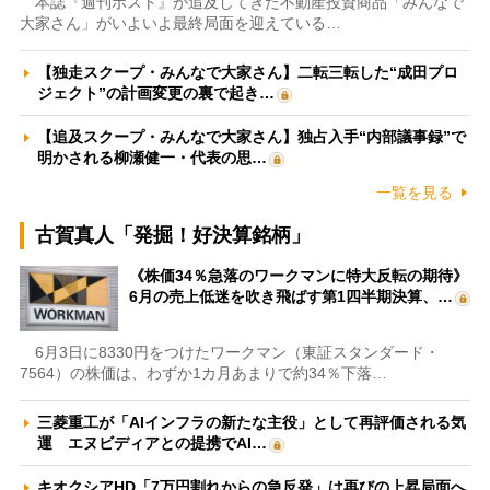
本誌『週刊ポスト』が追及してきた不動産投資商品「みんなで
大家さん」がいよいよ最終局面を迎えている…
【独走スクープ・みんなで大家さん】二転三転した“成田プロ
ジェクト”の計画変更の裏で起き…
【追及スクープ・みんなで大家さん】独占入手“内部議事録”で
明かされる柳瀬健一・代表の思…
一覧を見る
古賀真人「発掘！好決算銘柄」
《株価34％急落のワークマンに特大反転の期待》
6月の売上低迷を吹き飛ばす第1四半期決算、…
6月3日に8330円をつけたワークマン（東証スタンダード・
7564）の株価は、わずか1カ月あまりで約34％下落…
三菱重工が「AIインフラの新たな主役」として再評価される気
運 エヌビディアとの提携でAI…
キオクシアHD「7万円割れからの急反発」は再びの上昇局面へ