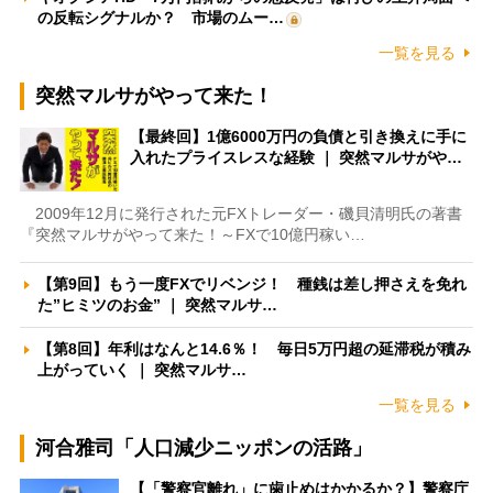
の反転シグナルか？ 市場のムー…
一覧を見る
突然マルサがやって来た！
【最終回】1億6000万円の負債と引き換えに手に
入れたプライスレスな経験 ｜ 突然マルサがや…
2009年12月に発行された元FXトレーダー・磯貝清明氏の著書
『突然マルサがやって来た！～FXで10億円稼い…
【第9回】もう一度FXでリベンジ！ 種銭は差し押さえを免れ
た”ヒミツのお金” ｜ 突然マルサ…
【第8回】年利はなんと14.6％！ 毎日5万円超の延滞税が積み
上がっていく ｜ 突然マルサ…
一覧を見る
河合雅司「人口減少ニッポンの活路」
【「警察官離れ」に歯止めはかかるか？】警察庁