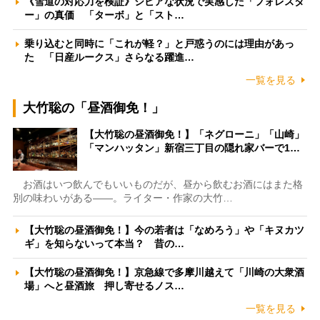
《雪道の対応力を検証》シビアな状況で実感した「フォレスタ
ー」の真価 「ターボ」と「スト…
乗り込むと同時に「これが軽？」と戸惑うのには理由があっ
た 「日産ルークス」さらなる躍進…
一覧を見る
大竹聡の「昼酒御免！」
【大竹聡の昼酒御免！】「ネグローニ」「山崎」
「マンハッタン」新宿三丁目の隠れ家バーで1…
お酒はいつ飲んでもいいものだが、昼から飲むお酒にはまた格
別の味わいがある――。ライター・作家の大竹…
【大竹聡の昼酒御免！】今の若者は「なめろう」や「キヌカツ
ギ」を知らないって本当？ 昔の…
【大竹聡の昼酒御免！】京急線で多摩川越えて「川崎の大衆酒
場」へと昼酒旅 押し寄せるノス…
一覧を見る