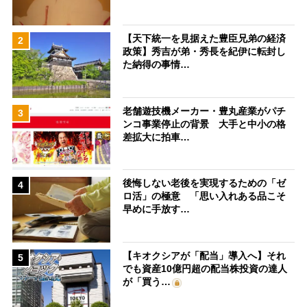
【天下統一を見据えた豊臣兄弟の経済
2
政策】秀吉が弟・秀長を紀伊に転封し
た納得の事情…
老舗遊技機メーカー・豊丸産業がパチ
3
ンコ事業停止の背景 大手と中小の格
差拡大に拍車…
後悔しない老後を実現するための「ゼ
4
ロ活」の極意 「思い入れある品こそ
早めに手放す…
【キオクシアが「配当」導入へ】それ
5
でも資産10億円超の配当株投資の達人
が「買う…