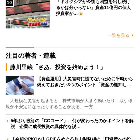
「キオクシアが今後も利益を出し続け
10
るかは分からない」資産11億円の個人
投資家が…
一覧を見る
注目の著者・連載
藤川里絵「さあ、投資を始めよう！」
【資産運用】大災害時に慌てないために平時から
備えておきたい3つのポイント「資産の棚卸し…
大規模な災害が起きると、株式市場が大きく動いたり、取引環
境が不安定になったりすることがある。一方…
5年ぶり改訂の「CGコード」、何が変わったのかポイントを解
説 企業に成長投資の具体的な説…
【令和のPKOか】GPIFをめぐる片山財務相の「円資産への投