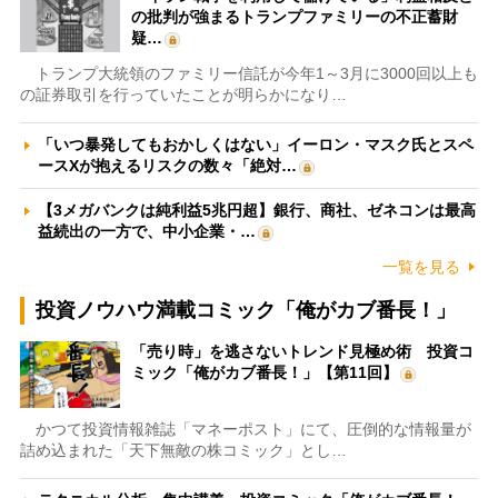
の批判が強まるトランプファミリーの不正蓄財
疑…
トランプ大統領のファミリー信託が今年1～3月に3000回以上も
の証券取引を行っていたことが明らかになり…
「いつ暴発してもおかしくはない」イーロン・マスク氏とスペ
ースXが抱えるリスクの数々「絶対…
【3メガバンクは純利益5兆円超】銀行、商社、ゼネコンは最高
益続出の一方で、中小企業・…
一覧を見る
投資ノウハウ満載コミック「俺がカブ番長！」
「売り時」を逃さないトレンド見極め術 投資コ
ミック「俺がカブ番長！」【第11回】
かつて投資情報雑誌「マネーポスト」にて、圧倒的な情報量が
詰め込まれた「天下無敵の株コミック」とし…