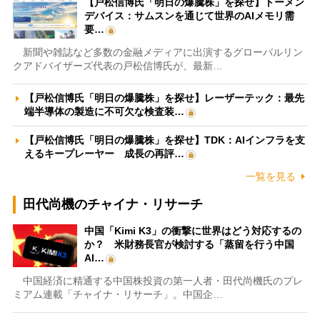
【戸松信博氏「明日の爆騰株」を探せ】トーメン
デバイス：サムスンを通じて世界のAIメモリ需
要…
新聞や雑誌など多数の金融メディアに出演するグローバルリン
クアドバイザーズ代表の戸松信博氏が、最新…
【戸松信博氏「明日の爆騰株」を探せ】レーザーテック：最先
端半導体の製造に不可欠な検査装…
【戸松信博氏「明日の爆騰株」を探せ】TDK：AIインフラを支
えるキープレーヤー 成長の再評…
一覧を見る
田代尚機のチャイナ・リサーチ
中国「Kimi K3」の衝撃に世界はどう対応するの
か？ 米財務長官が検討する「蒸留を行う中国
AI…
中国経済に精通する中国株投資の第一人者・田代尚機氏のプレ
ミアム連載「チャイナ・リサーチ」。中国企…