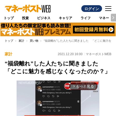
ログイン
トップ
投資
ビジネス
キャリア
ライフ
マネー
トップ
家計
買い物
“福袋離れ”した人たちに聞きました 「どこに魅力を感
家計
2021.12.20 16:00
マネーポストWEB
“福袋離れ”した人たちに聞きました
「どこに魅力を感じなくなったのか？」
もっと見る
arrow_forward_ios