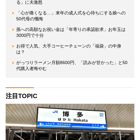
る」に夫激怒
「心が痛くなる…」来年の成人式を心待ちにする娘への
50代母の懺悔
孫への高額なお祝い金は「年寄りの承認欲求」お年玉は
3000円で十分
お得で人気、大手コーヒーチェーンの「福袋」の中身
は？
がっつりラーメン月額8600円、「読みが甘かった」と50
代購入者悔やむ
注目TOPIC