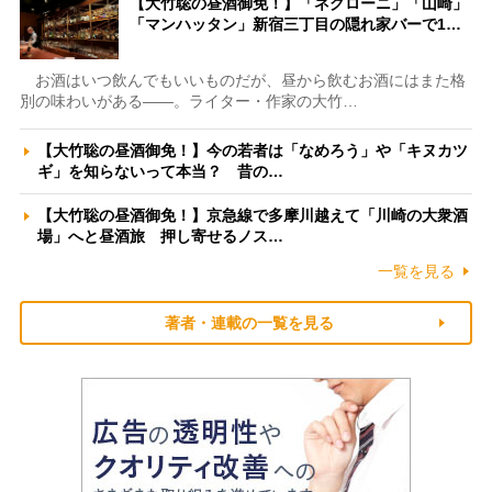
【大竹聡の昼酒御免！】「ネグローニ」「山崎」
「マンハッタン」新宿三丁目の隠れ家バーで1…
お酒はいつ飲んでもいいものだが、昼から飲むお酒にはまた格
別の味わいがある――。ライター・作家の大竹…
【大竹聡の昼酒御免！】今の若者は「なめろう」や「キヌカツ
ギ」を知らないって本当？ 昔の…
【大竹聡の昼酒御免！】京急線で多摩川越えて「川崎の大衆酒
場」へと昼酒旅 押し寄せるノス…
一覧を見る
著者・連載の一覧を見る