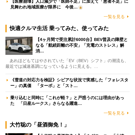
【医療崩壊】人口減少で「医師不足」に加えて「患者不足」に
見舞われ地域医療が限界に 今後…
一覧を見る
快適クルマ生活 乗ってみた、使ってみた
【4ヶ月間で受注累計6000台】BEV普及の障壁と
なる「航続距離の不安」「充電のストレス」解
消…
あれほどもてはやされていた「EV（BEV）シフト」の潮流も、
最近では減速基調になっているように見える。…
《雪道の対応力を検証》シビアな状況で実感した「フォレスタ
ー」の真価 「ターボ」と「スト…
乗り込むと同時に「これが軽？」と戸惑うのには理由があっ
た 「日産ルークス」さらなる躍進…
一覧を見る
大竹聡の「昼酒御免！」