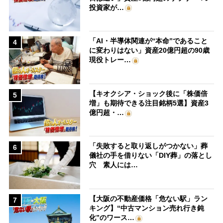
投資家が…
「AI・半導体関連が“本命”であること
4
に変わりはない」資産20億円超の90歳
現役トレー…
【キオクシア・ショック後に「株価倍
5
増」も期待できる注目銘柄5選】資産3
億円超・…
「失敗すると取り返しがつかない」葬
6
儀社の手を借りない「DIY葬」の落とし
穴 素人には…
【大阪の不動産価格「危ない駅」ラン
7
キング】“中古マンション売れ行き鈍
化”のワース…