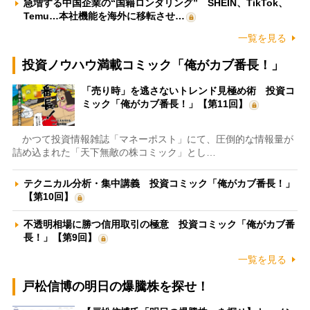
急増する中国企業の“国籍ロンダリング” SHEIN、TikTok、
Temu…本社機能を海外に移転させ…
一覧を見る
投資ノウハウ満載コミック「俺がカブ番長！」
「売り時」を逃さないトレンド見極め術 投資コ
ミック「俺がカブ番長！」【第11回】
かつて投資情報雑誌「マネーポスト」にて、圧倒的な情報量が
詰め込まれた「天下無敵の株コミック」とし…
テクニカル分析・集中講義 投資コミック「俺がカブ番長！」
【第10回】
不透明相場に勝つ信用取引の極意 投資コミック「俺がカブ番
長！」【第9回】
一覧を見る
戸松信博の明日の爆騰株を探せ！