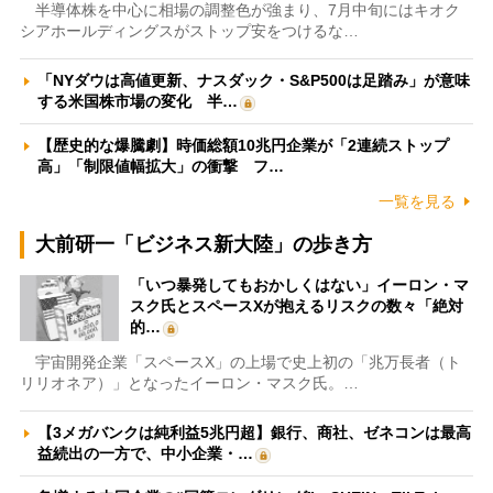
半導体株を中心に相場の調整色が強まり、7月中旬にはキオク
シアホールディングスがストップ安をつけるな…
「NYダウは高値更新、ナスダック・S&P500は足踏み」が意味
する米国株市場の変化 半…
【歴史的な爆騰劇】時価総額10兆円企業が「2連続ストップ
高」「制限値幅拡大」の衝撃 フ…
一覧を見る
大前研一「ビジネス新大陸」の歩き方
「いつ暴発してもおかしくはない」イーロン・マ
スク氏とスペースXが抱えるリスクの数々「絶対
的…
宇宙開発企業「スペースX」の上場で史上初の「兆万長者（ト
リリオネア）」となったイーロン・マスク氏。…
【3メガバンクは純利益5兆円超】銀行、商社、ゼネコンは最高
益続出の一方で、中小企業・…