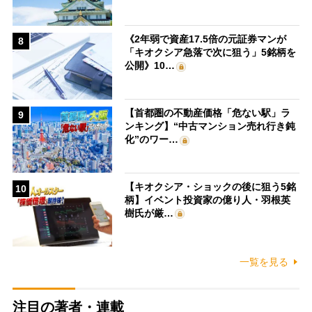
《2年弱で資産17.5倍の元証券マンが
8
「キオクシア急落で次に狙う」5銘柄を
公開》10…
【首都圏の不動産価格「危ない駅」ラ
9
ンキング】“中古マンション売れ行き鈍
化”のワー…
【キオクシア・ショックの後に狙う5銘
10
柄】イベント投資家の億り人・羽根英
樹氏が厳…
一覧を見る
注目の著者・連載