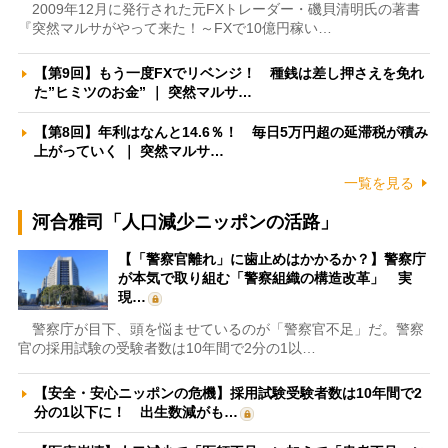
2009年12月に発行された元FXトレーダー・磯貝清明氏の著書
『突然マルサがやって来た！～FXで10億円稼い…
【第9回】もう一度FXでリベンジ！ 種銭は差し押さえを免れ
た”ヒミツのお金” ｜ 突然マルサ…
【第8回】年利はなんと14.6％！ 毎日5万円超の延滞税が積み
上がっていく ｜ 突然マルサ…
一覧を見る
河合雅司「人口減少ニッポンの活路」
【「警察官離れ」に歯止めはかかるか？】警察庁
が本気で取り組む「警察組織の構造改革」 実
現…
警察庁が目下、頭を悩ませているのが「警察官不足」だ。警察
官の採用試験の受験者数は10年間で2分の1以…
【安全・安心ニッポンの危機】採用試験受験者数は10年間で2
分の1以下に！ 出生数減がも…