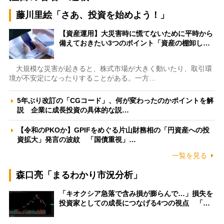
藤川里絵「さあ、投資を始めよう！」
【資産運用】大災害時に慌てないために平時から
備えておきたい3つのポイント「資産の棚卸し…
大規模な災害が起きると、株式市場が大きく動いたり、取引環
境が不安定になったりすることがある。一方…
5年ぶり改訂の「CGコード」、何が変わったのかポイントを解
説 企業に成長投資の具体的な説…
【令和のPKOか】GPIFをめぐる片山財務相の「円資産への投
資拡大」発言の波紋 「国債重視」…
一覧を見る
森口亮「まるわかり市況分析」
「キオクシア急落で含み損が膨らんで…」損失を
投資家としての成長につなげる4つの視点 「…