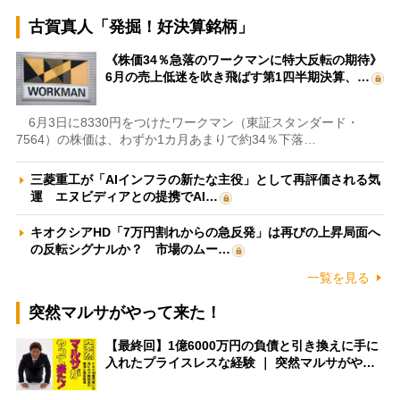
古賀真人「発掘！好決算銘柄」
《株価34％急落のワークマンに特大反転の期待》
6月の売上低迷を吹き飛ばす第1四半期決算、…
6月3日に8330円をつけたワークマン（東証スタンダード・
7564）の株価は、わずか1カ月あまりで約34％下落…
三菱重工が「AIインフラの新たな主役」として再評価される気
運 エヌビディアとの提携でAI…
キオクシアHD「7万円割れからの急反発」は再びの上昇局面へ
の反転シグナルか？ 市場のムー…
一覧を見る
突然マルサがやって来た！
【最終回】1億6000万円の負債と引き換えに手に
入れたプライスレスな経験 ｜ 突然マルサがや…