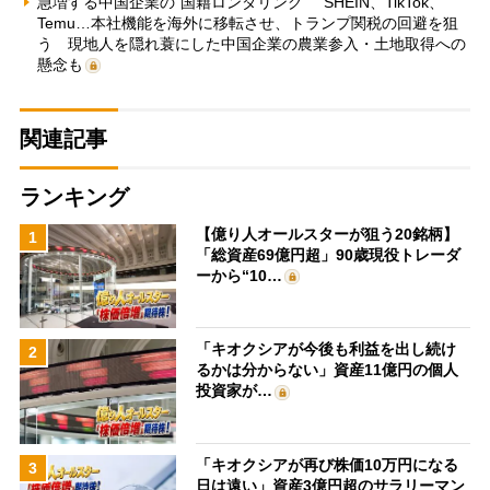
急増する中国企業の“国籍ロンダリング” SHEIN、TikTok、
Temu…本社機能を海外に移転させ、トランプ関税の回避を狙
う 現地人を隠れ蓑にした中国企業の農業参入・土地取得への
懸念も
関連記事
ランキング
【億り人オールスターが狙う20銘柄】
1
「総資産69億円超」90歳現役トレーダ
ーから“10…
「キオクシアが今後も利益を出し続け
2
るかは分からない」資産11億円の個人
投資家が…
「キオクシアが再び株価10万円になる
3
日は遠い」資産3億円超のサラリーマン