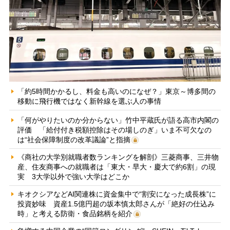
「約5時間かかるし、料金も高いのになぜ？」東京～博多間の
移動に飛行機ではなく新幹線を選ぶ人の事情
「何がやりたいのか分からない」竹中平蔵氏が語る高市内閣の
評価 「給付付き税額控除はその場しのぎ」いま不可欠なの
は“社会保障制度の改革議論”と指摘
《商社の大学別就職者数ランキングを解剖》三菱商事、三井物
産、住友商事への就職者は「東大・早大・慶大で約6割」の現
実 3大学以外で強い大学はどこか
キオクシアなどAI関連株に資金集中で“割安になった成長株”に
投資妙味 資産1.5億円超の坂本慎太郎さんが「絶好の仕込み
時」と考える防衛・食品銘柄を紹介