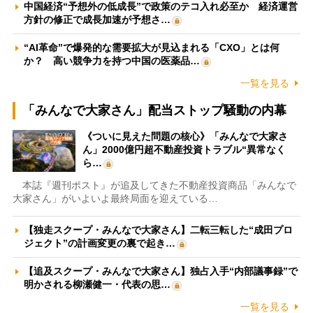
中国経済“予想外の低成長”で政策のテコ入れ必至か 経済運営
方針の修正で成長加速が予想さ…
“AI革命”で爆発的な需要拡大が見込まれる「CXO」とは何
か？ 高い競争力を持つ中国の医薬品…
一覧を見る
「みんなで大家さん」配当ストップ騒動の内幕
《ついに見えた問題の核心》「みんなで大家さ
ん」2000億円超不動産投資トラブル“異常なく
ら…
本誌『週刊ポスト』が追及してきた不動産投資商品「みんなで
大家さん」がいよいよ最終局面を迎えている…
【独走スクープ・みんなで大家さん】二転三転した“成田プロ
ジェクト”の計画変更の裏で起き…
【追及スクープ・みんなで大家さん】独占入手“内部議事録”で
明かされる柳瀬健一・代表の思…
一覧を見る